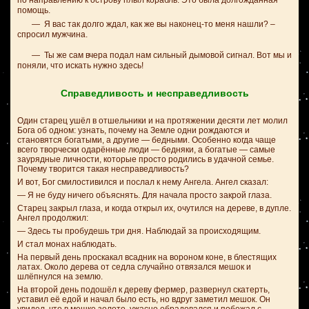
по направлению к острову плыл корабль. Это была долгожданная
помощь.
—
Я вас так долго ждал, как же вы наконец-то меня нашли? –
спросил мужчина.
—
Ты же сам вчера подал нам сильный дымовой сигнал. Вот мы и
поняли, что искать нужно здесь!
Справедливость и несправедливость
Один старец ушёл в отшельники и на протяжении десяти лет молил
Бога об одном: узнать, почему на Земле одни рождаются и
становятся богатыми, а другие — бедными. Особенно когда чаще
всего творчески одарённые люди — бедняки, а богатые — самые
заурядные личности, которые просто родились в удачной семье.
Почему творится такая несправедливость?
И вот, Бог смилостивился и послал к нему Ангела. Ангел сказал:
— Я не буду ничего объяснять. Для начала просто закрой глаза.
Старец закрыл глаза, и когда открыл их, очутился на дереве, в дупле.
Ангел продолжил:
— Здесь ты пробудешь три дня. Наблюдай за происходящим.
И стал монах наблюдать.
На первый день проскакал всадник на вороном коне, в блестящих
латах. Около дерева от седла случайно отвязался мешок и
шлёпнулся на землю.
На второй день подошёл к дереву фермер, развернул скатерть,
уставил её едой и начал было есть, но вдруг заметил мешок. Он