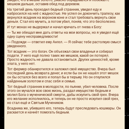
увидел, что в мешке золото, ужасно обрадовался и побежал с
мешком дальше, оставив обед под деревом.
На третий день проходил бедный странник, увидел еду и
набросился на неё с жадностью. Не успел он докончить трапезу, как
вернулся всадник на вороном коне и стал требовать вернуть свои
деньги. Стал его мучить, а потом убил, поняв, что это бесполезно.
И тут монах не выдержал и начал кричать от гнева к Богу:
— Ты же обещал мне дать ответы на мои вопросы, но я увидел ещё
одну сцену несправедливости!
— Подожди — ответил ему Ангел. — Я сейчас тебе растолкую смысл
увиденного.
Тот всадник — это богач. Он объезжал свои владенья и собирал
подати. У него ещё полно таких же мешков, какой он потерял.
Просто жадность не давала остановиться. Других ценностей, кроме
злата, у него нет.
Тот фермер обанкротился и заложил своё имущество. Вчера был
последний день возврата денег, и если бы он не нашёл этот мешок
он бы остался без всего и попал бы в тюрьму. Но он откупился
найденным золотом и спас себя и семью.
Тот бедный странник в молодости, по пьянке, убил человека. После
этого он мучался всю свою жизнь, раздал имущество бедным и
молил Бога о мученической смерти, дабы искупить свой грех. Вчера
его желание исполнилось, и теперь он не просто искупил свой грех,
но стал ещё и Святым Мучеником.
Всадника же, убившего его, теперь будут преследовать кошмары. Он
раскается и начнёт помогать бедным.