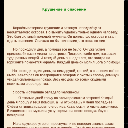
Крушение и спасение
Корабль потерпел крушение и затонул неподалёку от
необитаемого острова. Но выжить удалось только одному человеку.
Это был сильный молодой мужчина. Он доплыл до острова и стал
ждать спасения. Сначала он был счастлив, что остался жив.
Но проходили дни, а помощи всё не было. Он уже успел
приспособиться к жизни на острове. Построил себе дом, натаскал
туда разных вещей. И каждый день он надеялся, что завтра на
горизонте покажется корабль. Каждый день он молил Бога о помощи.
Но проходил один день, за ним другой, третий, а спасения всё не
было. Как-то раз он возвращался вечером с охоты к своему домику и
увидел сильнейший пожар. Весь его дом, со всеми скудными
пожитками сгорел до тла.
Ярость и отчаяние овладело человеком:
— Я столько дней торчу на этом проклятом острове! Каждый
день я прошу у Тебя помощи, а Ты отбираешь у меня последнее!
Слёзы катились градом по его лицу. Казалось, что жизнь закончена.
В изнеможении мужчина уснул прямо на песке неподалёку от
пожарища.
На следующее утро он проснулся и не поверил своим глазам –