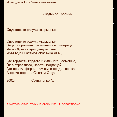
И радуйся Его благословеньям!
Людмила Грасмих
Опустошите разума «карманы»
Опустошите разума «карманы»!
Ведь посрамлен «разумный» и «мудрец».
Через Христа врачующие раны,
Чрез муки Пастыря спасение овец.
Где гордость гордого и сильного насмешка,
Гнев страстного, наветы подлеца?
Где правил ферзь, там ныне бродит пешка,
А «раб» обрел и Сына, и Отца.
2001г. Сотниченко А.
Христианские стихи в сборнике "Славословие"