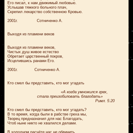
Его писал, к нам движимый любовью.
Услышав тяжкого больного плач,
Скрепил лекарство собственною Кровью.
2001г. Сотниченко А.
Выходя из пламени веков
Выходя из пламени веков,
Чистых душ живое естество
Обретает царственный покров,
Исцелившись ранами Его.
2001г. Сотниченко А.
Кто смел бы представить, кто мог угадать
«А когда умножился грех,
стала преизобиловать благодать»
Римл. 5:20
Кто смел бы представить, кто мог угадать?
В то время, когда были в рабстве греха мы,
Творец предназначил для нас Благодать,
Чтоб ныне никто не хвалился делами.
В холодном расчёте нас не обвинить.