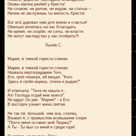
Оковы закона разбей у Креста!
Ни словом, ни делом, ни видом, ни статью –
Ничем не заслужишь ты милость Христа!
Бог всё даровал нам для жизни и счастья!
Обильно излилась на нас Благодать.
Ни время, ни скорби, ни силы, ни власти
Не могут наследство у нас отобрать!!!
Лычёв С.
Мария, в тяжкой горести слепая
Мария, в тяжкой горести слепая,
Назвала вертоградарем Того,
Кто, гроб покинув, ей вещал: "Кого
Здесь в гробе ищешь, плача и рыдая?"
И отвечала: "Тела не нашла я...
Ах! Господа отдай мне моего!"
Но вдруг Он рек: "Мария!" - и Его
В восторге узнает жена святая...
Не так ли, больший, чем она, слепец,
Взывал я, с промыслом всевышним споря:
"Почто меня оставил мой Творец?"
А Ты - Ты был со мной и среди горя!