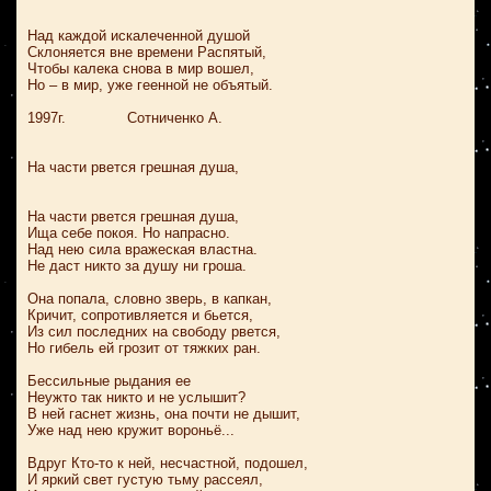
Над каждой искалеченной душой
Склоняется вне времени Распятый,
Чтобы калека снова в мир вошел,
Но – в мир, уже геенной не объятый.
1997г. Сотниченко А.
На части рвется грешная душа,
На части рвется грешная душа,
Ища себе покоя. Но напрасно.
Над нею сила вражеская властна.
Не даст никто за душу ни гроша.
Она попала, словно зверь, в капкан,
Кричит, сопротивляется и бьется,
Из сил последних на свободу рвется,
Но гибель ей грозит от тяжких ран.
Бессильные рыдания ее
Неужто так никто и не услышит?
В ней гаснет жизнь, она почти не дышит,
Уже над нею кружит вороньë...
Вдруг Кто-то к ней, несчастной, подошел,
И яркий свет густую тьму рассеял,