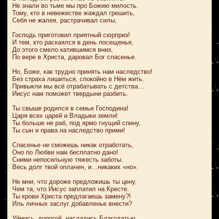
Не знали во тьме мы про Божию милость.
Тому, кто в невежестве жаждал грешить,
Себя не жалея, растрачивал силы,
Господь приготовил приятный сюрприз!
И тем, кто раскаялся в день посещенья,
До этого смело катившимся вниз,
По вере в Христа, даровал Бог спасенье.
Но, Боже, как трудно принять нам наследство!
Без страха лишиться, спокойно в Нём жить.
Привыкли мы всё отрабатывать с детства…
Иисус нам поможет твердыни разбить.
Ты свыше родился в семье Господина!
Царя всех царей и Владыки земли!
Ты больше не раб, под ярмо гнущий спину,
Ты сын и права на наследство прими!
Спасенье не сможешь никак отработать,
Оно по Любви нам бесплатно дано!
Сними непосильную тяжесть заботы.
Весь долг твой оплачен, и…никаких «но».
Не мни, что дороже предложишь ты цену,
Чем та, что Иисус заплатил на Кресте.
Ты крови Христа предлагаешь замену?!
Иль личных заслуг добавленье внести?
Уймись, дорогой, насладись Благодатью.