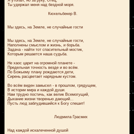
Я утопал, но за руку, Отец,
Ты удержал меня над бездной моря.
Кюхельбекер В.
Мы здесь, на Земле, не случайные гости
Мы здесь, на Земле, не случайные гости,
Наполнены смыслом и жизнь, и борьба.
Задача - найти тот спасительный мостик,
Которым решается наша судьба.
Не хаос царит на огромной планете -
Предельная точность везде и во всём.
По Божьему плану рождаются дети,
Сирень расцветает нарядным кустом.
Во всём виден замысел - в прошлом, грядущем,
В истории мира и каждой души.
Нам трудно постичь, как велик Всемогущий,
Дыхание жизни творенью дающий...
Пусть люд заблудившийся к Богу спешит!
Людмила Грасмих
Над каждой искалеченной душой