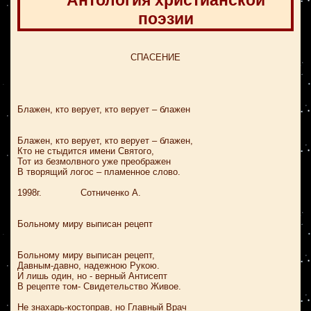
Антология христианской
поэзии
СПАСЕНИЕ
Блажен, кто верует, кто верует – блажен
Блажен, кто верует, кто верует – блажен,
Кто не стыдится имени Святого,
Тот из безмолвного уже преображен
В творящий логос – пламенное слово.
1998г. Сотниченко А.
Больному миру выписан рецепт
Больному миру выписан рецепт,
Давным-давно, надежною Рукою.
И лишь один, но - верный Антисепт
В рецепте том- Свидетельство Живое.
Не знахарь-костоправ, но Главный Врач