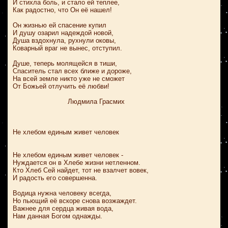
И стихла боль, и стало ей теплее,
Как радостно, что Он её нашел!
Он жизнью ей спасение купил
И душу озарил надеждой новой,
Душа вздохнула, рухнули оковы,
Коварный враг не вынес, отступил.
Душе, теперь молящейся в тиши,
Спаситель стал всех ближе и дороже,
На всей земле никто уже не сможет
От Божьей отлучить её любви!
Людмила Грасмих
Не хлебом единым живет человек
Не хлебом единым живет человек -
Нуждается он в Хлебе жизни нетленном.
Кто Хлеб Сей найдет, тот не взалчет вовек,
И радость его совершенна.
Водица нужна человеку всегда,
Но пьющий её вскоре снова возжаждет.
Важнее для сердца живая вода,
Нам данная Богом однажды.