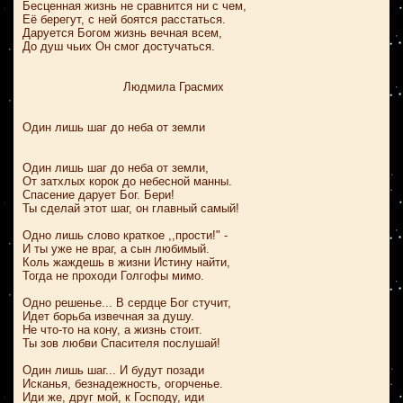
Бесценная жизнь не сравнится ни с чем,
Её берегут, с ней боятся расстаться.
Даруется Богом жизнь вечная всем,
До душ чьих Он смог достучаться.
Людмила Грасмих
Один лишь шаг до неба от земли
Один лишь шаг до неба от земли,
От затхлых корок до небесной манны.
Спасение дарует Бог. Бери!
Ты сделай этот шаг, он главный самый!
Одно лишь слово краткое ,,прости!" -
И ты уже не враг, а сын любимый.
Коль жаждешь в жизни Истину найти,
Тогда не проходи Голгофы мимо.
Одно решенье... В сердце Бог стучит,
Идет борьба извечная за душу.
Не что-то на кону, а жизнь стоит.
Ты зов любви Спасителя послушай!
Один лишь шаг... И будут позади
Исканья, безнадежность, огорченье.
Иди же, друг мой, к Господу, иди