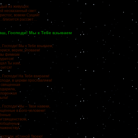
ждый из живущих
й несказанный свет:
Христос, вовеки Сущий!
т…близится рассвет…
аш, Господи! Мы к Тебе взываем
, Господи! Мы к Тебе взываем,
еемся, верим, уповаем!
твы фимиам
курится!
ещал Ты нам,
тоится!
, Господи! На Тебя взираем!
споди, в церкви прославляем!
 священная
одарила,
словенная
мыла!
 Господи! Мы – Твои навеки,
ощённые в Бого-человеке!
чённые
м священством,
иобщённые
блаженству!
Господи, истиной Твоею!