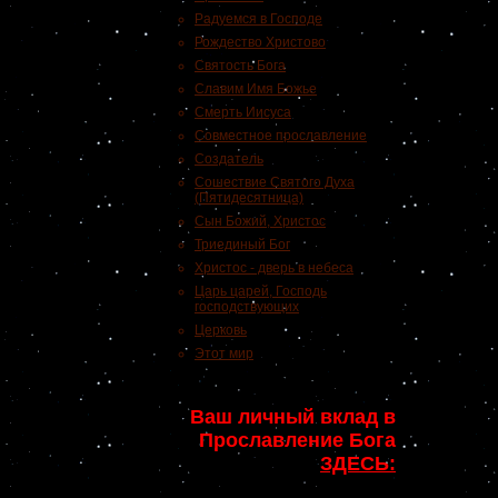
Радуемся в Господе
Рождество Христово
Святость Бога
Славим Имя Божье
Смерть Иисуса
Совместное прославление
Создатель
Сошествие Святого Духа
(Пятидесятница)
Сын Божий, Христос
Триединый Бог
Христос - дверь в небеса
Царь царей, Господь
господствующих
Церковь
Этот мир
Ваш личный вклад в
Прославление Бога
ЗДЕСЬ: