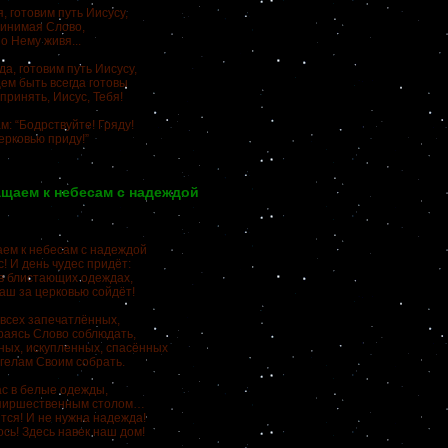
, готовим путь Иисусу,
инимая Слово,
по Нему живя...
а, готовим путь Иисусу,
ем быть всегда готовы
принять, Иисус, Тебя!
м: “Бодрствуйте! Гряду!
ерковью приду!”
щаем к небесам с надеждой
ем к небесам с надеждой
! И день чудес придёт:
 в блистающих одеждах,
аш за церковью сойдёт!
 всех запечатлённых,
араясь Слово соблюдать,
ых, искупленных, спасённых
гелам Своим собрать.
ас в белые одежды,
 пиршественным столом…
тся! И не нужна надежда!
сь! Здесь навек наш дом!