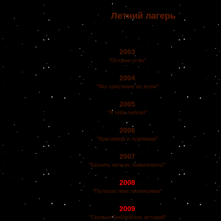
Летний лагерь
2003
"Острые углы"
2004
"Мы христиане во всем"
2005
"Я тебя люблю!"
2006
"Красавица и чудовище"
2007
"Казнить нельзя, помиловать!"
2008
"Путешествие пиллигрима"
2009
"Сколько Библейских историй"