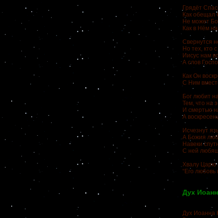
Грядёт Спаси
Как обещал О
Не может Бо
Как в Нём на
Свернутся не
Но тех, кто 
Иисус нам в
А слов Госпо
Как Он воскр
С Ним вмест
Бог любит н
Тем, что на
И смертью н
А воскресен
Исчезнут язы
А Божия люб
Навеки спут
С ней любящ
Хвалу Царю 
“Его любовь 
Дух Иоанн
Дух Иоанна 