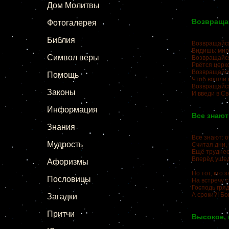
Дом Молитвы
Возвращай
Фотогалерея
Библия
Возвращайся
Видишь: мир 
Символ веры
Возвращайся
Рвётся церко
Возвращайся
Помощь
Чтоб вошли 
Возвращайся
Законы
И введи в С
Информация
Все знают
Знания
Все знают: о
Мудрость
Считая дни, 
Ещё труднее
Вперёд ушед
Афоризмы
Но тот, кто 
Пословицы
На встречу с
Господь гряд
А сроки?! Бо
Загадки
Притчи
Высокое, 