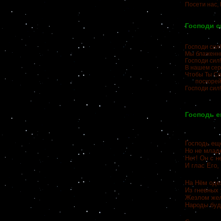
Посети нас, 
Господи с
Господи сил!
Мы блаженны
Господи сил!
В нашем сер
Чтобы Ты Св
поскорей н
Господи сил!
Господь е
Господь ещ
Но не млад
Нет! Он с 
И глас Его,
На Нём одеж
Из гневных 
Жезлом жел
Народы буде