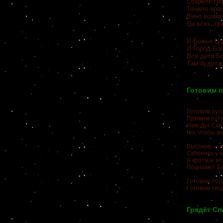
Созрели гро
Точило ярос
Вино возме
На всех, п
И Божье Ца
И Город Бог
Все дети Б
Там будут в
Готовим п
Готовим путь
Прямим пути
Нам Дух Свя
Но, чтобы жи
Высокое — п
Склонясь у н
А кроткое в
Поднимет Бо
Готовим путь
Готовим серд
Грядёт Сп