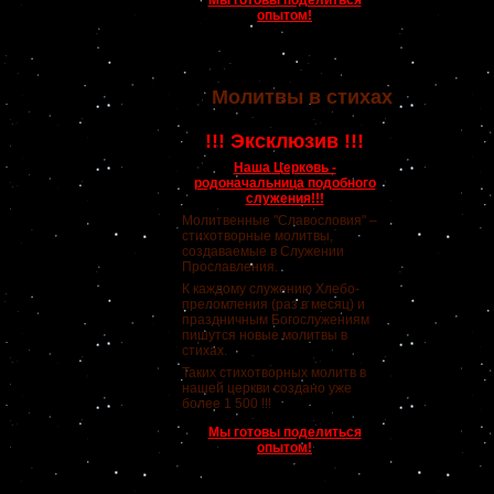
Мы готовы поделиться
опытом!
Молитвы в стихах
!!! Эксклюзив !!!
Наша Церковь -
родоначальница подобного
служения!!!
Молитвенные "Славословия" –
стихотворные молитвы,
создаваемые в Служении
Прославления.
К каждому служению Хлебо-
преломления (раз в месяц) и
праздничным Богослужениям
пишутся новые молитвы в
стихах.
Таких стихотворных молитв в
нашей церкви создано уже
более 1 500 !!!
Мы готовы поделиться
опытом!