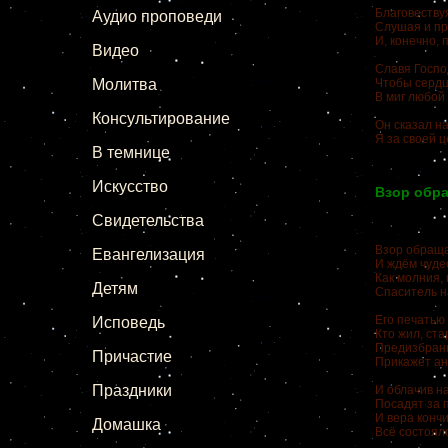
Благовествуя
Аудио проповеди
Слушая и пр
И, конечно, 
Видео
Славя Господ
Молитва
Чтобы сердц
В миг любой 
Консультирование
Он сказал на
Я за своей ц
В темнице
Искусство
Взор обра
Свидетельства
Взор обраща
Евангелизация
И ждём чудес
Как молния,
Детям
Спаситель н
Его печатью
Исповедь
Кто жил, ст
Предизбранн
Причастие
Прикажет ан
Праздники
И облачив н
Посадят за
И вера кончи
Домашка
Всё состояло