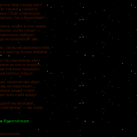
тель! Мир к концу идёт!
н, так всё и случится.
жье Слово отмениться,
писано, так и произойдёт!
беса, сгорит в огне земля,
с Богом, это не пугает —
оскресенье обещает,
дь не произносит зря.
ес, так мы воскреснем в Нём,
е в Царство Божее войдём!
ас! Он нам любовь явил
 землю во плоти пришёл,
ам спасенье приобрёл,
ьем небеса открыл.
ки, пророчества уйдут,
овь не перестанет,
ницею нашей станет...
ие Бога в рай войдут.
царей мы воспоём!
к нам вечна!” — мы поём.
а Крестителя
Крестителя