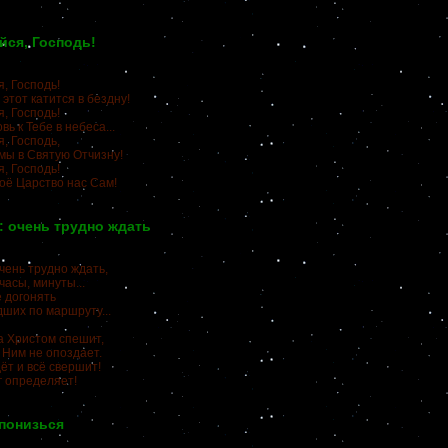
ся, Господь!
, Господь!
этот катится в бездну!
, Господь!
вь к Тебе в небеса...
, Господь,
мы в Святую Отчизну!
, Господь!
воё Царство нас Сам!
: очень трудно ждать
чень трудно ждать,
часы, минуты...
 догонять
ших по маршруту...
за Христом спешит,
 Ним не опоздает.
ёт и всё свершит!
г определяет!
понизься