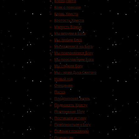
Конец света
Крик о помощи
Кровь Христа
Кротость Христа
Милость Божья
Мы веруем в Бога
Мы любим Бога
Мы надеемся на Бога
Мы поклоняемся Богу
Мы прославляем Бога
Мы служим Богу
Мы - храм Духа Святого
Новый год
Очищение
Пасха
Плодоносная жизнь
Подражать Христу
Поклонение Богу
Постигаем истину
Приблизиться к Богу
Призыв к покаянию
Причастие