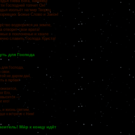
здья гнева Бога, наконец!
ти Господней топчет Он!
здья изольёт на мир Творец
резревших Божье Слово и Закон!
рство водворится на земле,
а отворит свои врата!
ожьи в поклоненьи и хвале
ечно славить Господа Христа!
уть для Господа
 для Господа,
 свои.
той не даром дан,
ть в любви!
онизится,
ог Его,
озвысится —
г его!
, и жизнь святим,
це к встрече с Ним!
аситель! Мир к концу идёт