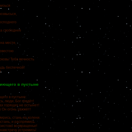
низься
возвысься,
Господнего
са свободнее
 на месте,
невестою
рковь! Тебя вечность
удь беспечной!
!
пиющего в пустыне
щего в пустыне:
ь, люди, Бог грядёт!
ах горящих не остынет!
х Он огонь зажжёт!
мирись, стань на колени.
стань, и распрямись.
ристово возвращенье!
навстречу устремись!