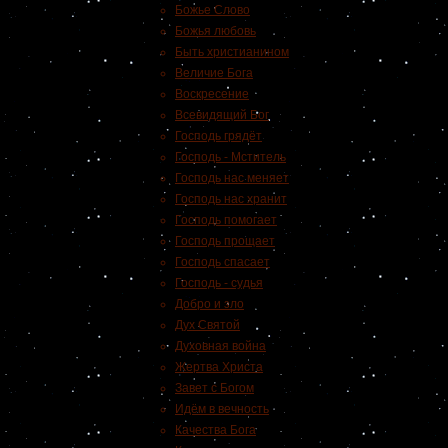
Божье Слово
Божья любовь
Быть христианином
Величие Бога
Воскресение
Всевидящий Бог
Господь грядёт
Господь - Мститель
Господь нас меняет
Господь нас хранит
Господь помогает
Господь прощает
Господь спасает
Господь - судья
Добро и зло
Дух Святой
Духовная война
Жертва Христа
Завет с Богом
Идём в вечность
Качества Бога