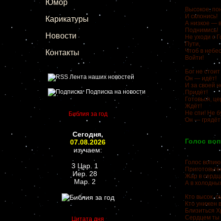
Юмор
Высокое, по
И склонись!
Карикатуры
А низкое — 
Поднимись!
Новости
Не уходи с 
Пути,
Чтоб в небе
Контакты
Войти!
Бог не стоит
Лента наших новостей
Он — идёт!
И за своей 
Подписка на новости
Придёт!
Готовься, це
Ждёт!
Не спи! Не б
Библия за год
Он — грядёт
Сегодня,
Голос во
07.08.2026
изучаем:
Голос вопию
3 Цар. 1
Приготовьтес
Иер. 28
Жар в сердц
Мар. 2
А в холодны
Кто высок, с
Кто унижен в
Близиться Х
Сердцем ты 
Цитата дня