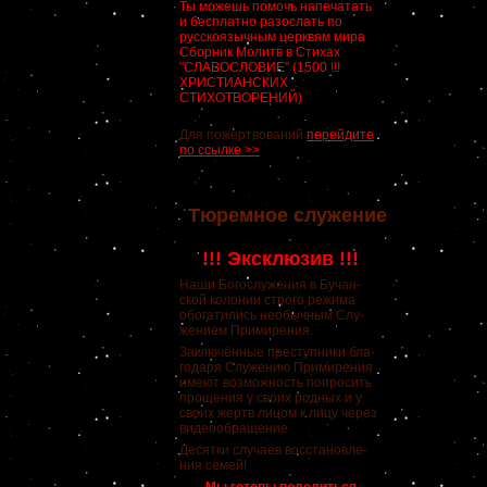
Ты можешь помочь напечатать
и бесплатно разослать по
русскоязычным церквям мира
Сборник Молитв в Стихах
"СЛАВОСЛОВИЕ" (1500 !!!
ХРИСТИАНСКИХ
СТИХОТВОРЕНИЙ)
Для пожертвований
перейдите
по ссылке >>
Тюремное служение
!!! Эксклюзив !!!
Наши Богослужения в Бучан-
ской колонии строго режима
обогатились необычным Слу-
жением Примирения.
Заключённые преступники бла-
годаря Служению Примирения
имеют возможность попросить
прощения у своих родных и у
своих жертв лицом к лицу через
видеообращение.
Десятки случаев восстановле-
ния семей!