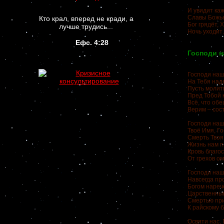
И увидит ка
Славы Божье
Кто крал, вперед не кради, а
Бог грядёт, 
лучше трудись...
Ночь уходи
Ефс. 4:28
Господи н
Господи наш
На Тебя над
Пусть моли
Пред Тобой 
Всё, что об
Верим – сос
Господи наш
Твоё Имя, Го
Смерть Твоя
Жизнь нам п
Кровь благо
От грехов о
Господи наш,
Навсегда пр
Богом наре
Царственны
Смертью пр
К райскому 
Освяти нас, 