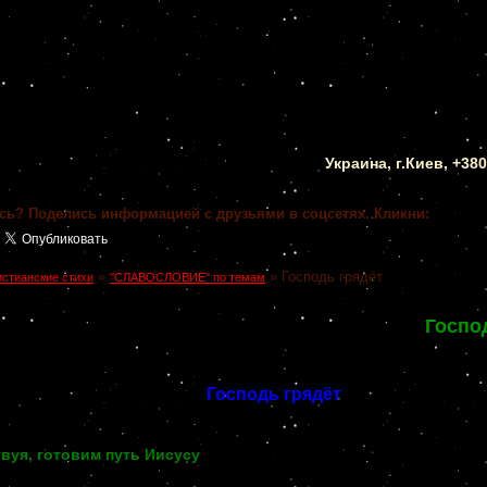
Украина, г.Киев, +38
сь? Поделись информацией с друзьями в соцсетях. Кликни:
»
»
Господь грядёт
истианские стихи
"СЛАВОСЛОВИЕ" по темам
Госпо
Господь грядёт
вуя, готовим путь Иисусу