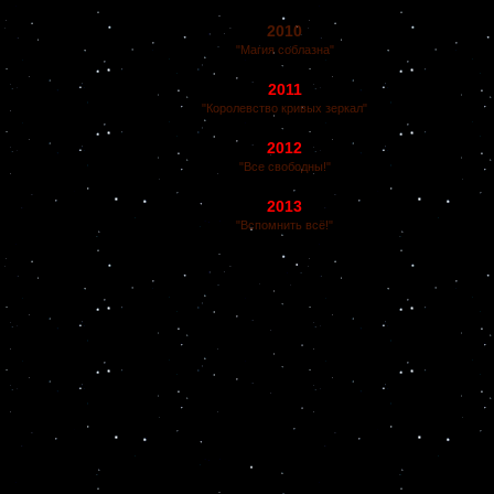
2010
"Магия соблазна"
2011
"Королевство кривых зеркал"
2012
"Все свободны!"
2013
"Вспомнить всё!"