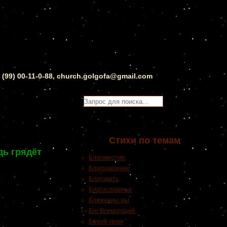
0 (99) 00-11-0-88, church.golgofa@gmail.com
Стихи по темам
дь грядёт
Благовестие
Благодарение
Благодать
Благословенье
Блаженны мы
Бог Всемогущий
Божий храм