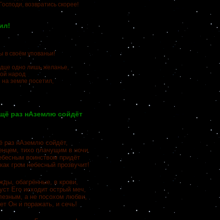
Господи, возвратись скорее!
ил!
 в своём упованьи!
дце одно лишь желанье,
ой народ
а земле посетил,
щё раз нАземлю сойдёт
ё раз нАземлю сойдёт,
енцем, тихо плачущим в ночи.
небесным воинством придёт
 как гром небесный прозвучит!
ды, обагрённые, в крови,
уст Его исходит острый меч,
езным, а не посохом любви,
т Он и поражать, и сечь!