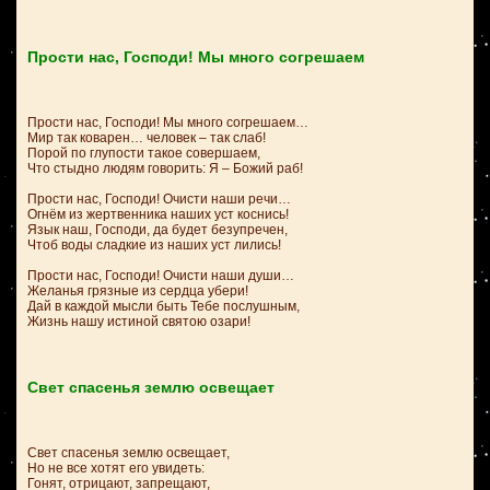
Прости нас, Господи! Мы много согрешаем
Прости нас, Господи! Мы много согрешаем…
Мир так коварен… человек – так слаб!
Порой по глупости такое совершаем,
Что стыдно людям говорить: Я – Божий раб!
Прости нас, Господи! Очисти наши речи…
Огнём из жертвенника наших уст коснись!
Язык наш, Господи, да будет безупречен,
Чтоб воды сладкие из наших уст лились!
Прости нас, Господи! Очисти наши души…
Желанья грязные из сердца убери!
Дай в каждой мысли быть Тебе послушным,
Жизнь нашу истиной святою озари!
Свет спасенья землю освещает
Свет спасенья землю освещает,
Но не все хотят его увидеть:
Гонят, отрицают, запрещают,