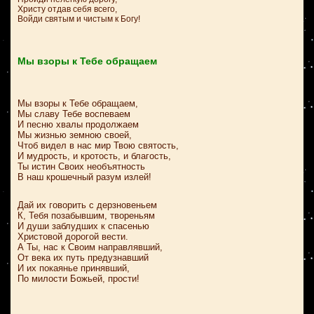
Христу отдав себя всего,
Войди святым и чистым к Богу!
Мы взоры к Тебе обращаем
Мы взоры к Тебе обращаем,
Мы славу Тебе воспеваем
И песню хвалы продолжаем
Мы жизнью земною своей,
Чтоб видел в нас мир Твою святость,
И мудрость, и кротость, и благость,
Ты истин Своих необъятность
В наш крошечный разум излей!
Дай их говорить с дерзновеньем
К, Тебя позабывшим, твореньям
И души заблудших к спасенью
Христовой дорогой вести.
А Ты, нас к Своим направлявший,
От века их путь предузнавший
И их покаянье принявший,
По милости Божьей, прости!