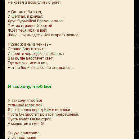
Не хотел и помыслить о Боге!
А Он так тебя звал,
И шептал, и кричал:
Друг! Одумайся! Времени мало!
Там, за страшной чертой
Ждёт тебя мрак и вой!
Шанс – лишь здесь! Нет второго начала!
Нужно жизнь изменить –
Сердце Богу открыть
И пройти через дверь покаянья
В мир, где царствует свет,
Где для зла места нет,
Нет ни боли, ни слёз, ни страданья…
Я так хочу, чтоб Бог
Я так хочу, чтоб Бог
Услышал голос мой!
Я на коленях перед Ним в моленьи:
Пусть Он простит мои все прегрешенья,
Пусть будет Он не строг,
А милостив со мной!
Он ухо приклонил,
И услыхал меня,