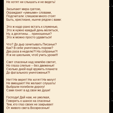
Не хотят ни слышать и не видеть!
Засыпают мира суетою,
Ограждают «умными» словами,
Подсчитали: слишком много стоят
Быть, христиане, нынче рядом с вами:
Это ж надо рано встать к служенью,
Это ж нужно каждый день молиться,
Ну, а десятины… приношенья?
Это ж можно просто удавиться!
Что? До дыр зачитывать Писанье?
Как? В себе уничтожать пороки?
Два раза в неделю?! На собранье?!
Я ж не школьник, чтоб учить уроки!!!
Свет спасенья над землёю светит,
Но глаза слепые – без движенья!
Сколько дней ещё кружить планете
До фатального уничтоженья?!
Нет! Не верят! Не хотят! Не могут!
Не вмещают! Не желают слушать!
Выбрали погибели дорогу!
Сами гонят в ад свои же души!
Господи! Дай нам, не умолкая,
Говорить о шансе на спасенье
Тем, кто глаз своих не закрывает
От живого света Воскресенья!