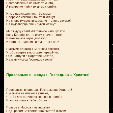
Благословений не бывает много,
А в мире не найти их днём с огнём.
Иные языки для них – безумье,
Пророков искони и гонят, и клянут…
На слово мудрости вздохнут – опять заумье!
На чудотворца лишь рукой махнут…
Мир к духу слеп! Им главное – пощупать!
Как у Коробочки: не вижу, значит – нет!
И потому всё отрицают тупо:
И Бога нет для них, и Духа тоже нет!
Пусть им однажды Бог глаза откроет,
Чтоб замерев в восторге перед Ним,
Они шагнули в Царствие Святое,
Назвав Иисуса Господом своим!
Прославься в народах, Господь наш Христос!
Прославься в народах, Господь наш Христос!
Пусть все на планете узнают,
Что Ты для погибших спасенье принёс
И жизнь лишь в Тебе обитает!
Поверь в Иисуса и вечно живи
Под кровом Божественной чистой любви!