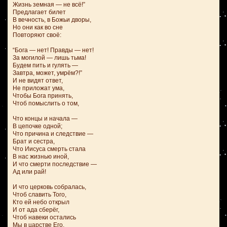
Жизнь земная — не всё!”
Предлагает билет
В вечность, в Божьи дворы,
Но они как во сне
Повторяют своё:
“Бога — нет! Правды — нет!
За могилой — лишь тьма!
Будем пить и гулять —
Завтра, может, умрём?!”
И не видят ответ,
Не приложат ума,
Чтобы Бога принять,
Чтоб помыслить о том,
Что концы и начала —
В цепочке одной;
Что причина и следствие —
Брат и сестра,
Что Иисуса смерть стала
В нас жизнью иной,
И что смерти последствие —
Ад или рай!
И что церковь собралась,
Чтоб славить Того,
Кто ей небо открыл
И от ада сберёг,
Чтоб навеки остались
Мы в царстве Его,