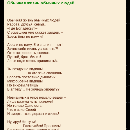
Обычная жизнь обычных людей
Обычная жизнь обычных людей:
Работа, друзья, семья…
«Где Бог здесь?! –
С усмешкой мне скажет халдей, –
Здесь Бога не вижу я!
А если не вижу, Его значит – нет!
Зачем себе жизнь усложнять?!
Ответственность, совесть –
Пустой, брат, билет!
Легко надо жизнь принимать!»
Ты воздух не видишь!
Но что ж не спешишь
Бросать постоянно дышать?!
Микробов не видишь!
Но вихрем летишь
В аптеку… Не хочешь хворать?!
Невидимых в мире немало вещей –
Лишь разума чуть приложи!
Но только Одно есть,
Что в воле Своей
И смерть твою держит и жизнь!
Ну, друг! Не тупи!
Раскачайся! Проснись!