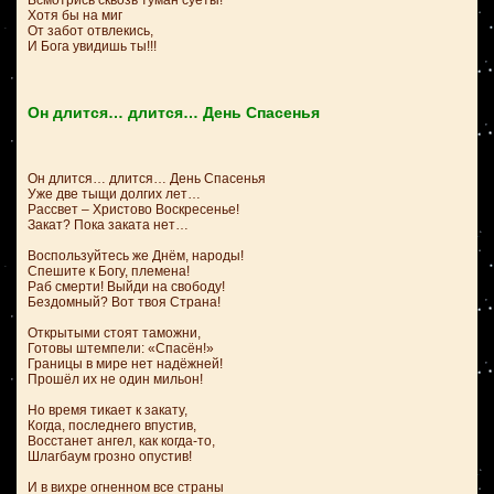
Всмотрись сквозь туман суеты!
Хотя бы на миг
От забот отвлекись,
И Бога увидишь ты!!!
Он длится… длится… День Спасенья
Он длится… длится… День Спасенья
Уже две тыщи долгих лет…
Рассвет – Христово Воскресенье!
Закат? Пока заката нет…
Воспользуйтесь же Днём, народы!
Спешите к Богу, племена!
Раб смерти! Выйди на свободу!
Бездомный? Вот твоя Страна!
Открытыми стоят таможни,
Готовы штемпели: «Спасён!»
Границы в мире нет надёжней!
Прошёл их не один мильон!
Но время тикает к закату,
Когда, последнего впустив,
Восстанет ангел, как когда-то,
Шлагбаум грозно опустив!
И в вихре огненном все страны