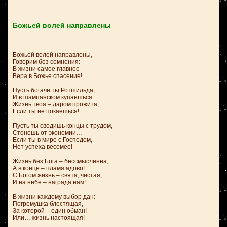
Божьей волей направлены
Божьей волей направлены,
Говорим без сомнения:
В жизни самое главное –
Вера в Божье спасение!
Пусть богаче ты Ротшильда,
И в шампанском купаешься…
Жизнь твоя – даром прожита,
Если ты не покаешься!
Пусть ты сводишь концы с трудом,
Стонешь от экономии…
Если ты в мире с Господом,
Нет успеха весомее!
Жизнь без Бога – бессмысленна,
А в конце – пламя адово!
С Богом жизнь – свята, чистая,
И на небе – награда нам!
В жизни каждому выбор дан:
Погремушка блестящая,
За которой – один обман!
Или… жизнь настоящая!