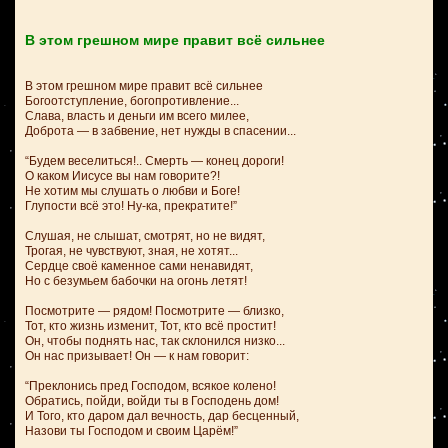
В этом грешном мире правит всё сильнее
В этом грешном мире правит всё сильнее
Богоотступление, богопротивление...
Слава, власть и деньги им всего милее,
Доброта — в забвение, нет нужды в спасении...
“Будем веселиться!.. Смерть — конец дороги!
О каком Иисусе вы нам говорите?!
Не хотим мы слушать о любви и Боге!
Глупости всё это! Ну-ка, прекратите!”
Слушая, не слышат, смотрят, но не видят,
Трогая, не чувствуют, зная, не хотят...
Сердце своё каменное сами ненавидят,
Но с безумьем бабочки на огонь летят!
Посмотрите — рядом! Посмотрите — близко,
Тот, кто жизнь изменит, Тот, кто всё простит!
Он, чтобы поднять нас, так склонился низко...
Он нас призывает! Он — к нам говорит:
“Преклонись пред Господом, всякое колено!
Обратись, пойди, войди ты в Господень дом!
И Того, кто даром дал вечность, дар бесценный,
Назови ты Господом и своим Царём!”