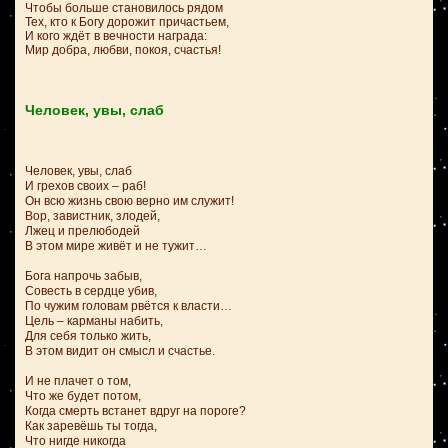
Чтобы больше становилось рядом
Тех, кто к Богу дорожит причастьем,
И кого ждёт в вечности награда:
Мир добра, любви, покоя, счастья!
Человек, увы, слаб
Человек, увы, слаб
И грехов своих – раб!
Он всю жизнь свою верно им служит!
Вор, завистник, злодей,
Лжец и прелюбодей
В этом мире живёт и не тужит…
Бога напрочь забыв,
Совесть в сердце убив,
По чужим головам рвётся к власти…
Цель – карманы набить,
Для себя только жить,
В этом видит он смысл и счастье.
И не плачет о том,
Что же будет потом,
Когда смерть встанет вдруг на пороге?
Как заревёшь ты тогда,
Что нигде никогда