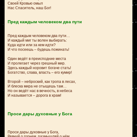
Своей Кровью омыл
Нас Спаситель, наш Бог!
Пред каждым человеком два пути
Пред каждым человеком два пути…
И каждый миг ты волен выбирать:
Куда идти или за кем идти?
И что посеешь – будешь пожинать!
Один ведёт в преисподние места
И пролегает через грешный мир.
Здесь каждый норовит богаче стать!
Богатство, слава, власть – его кумир!
Второй – неброский, как тропа в лесах,
И блеска мира не отыщешь там…
Но он ведёт нас в вечность, в небеса
И называется – дорога в храм!
Проси дары духовные у Бога
Проси дары духовные у Бога,
Ревнуй о горнем, размышляй о нём.