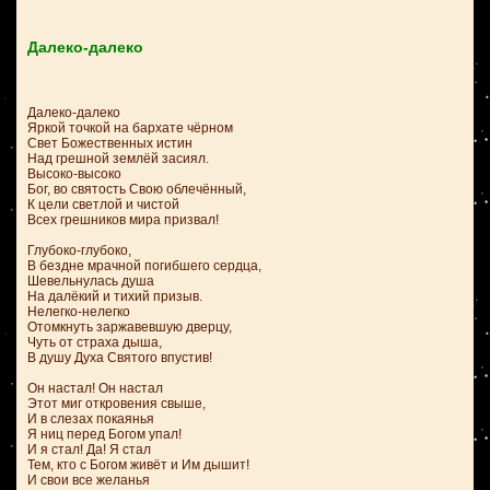
Далеко-далеко
Далеко-далеко
Яркой точкой на бархате чёрном
Свет Божественных истин
Над грешной землёй засиял.
Высоко-высоко
Бог, во святость Свою облечённый,
К цели светлой и чистой
Всех грешников мира призвал!
Глубоко-глубоко,
В бездне мрачной погибшего сердца,
Шевельнулась душа
На далёкий и тихий призыв.
Нелегко-нелегко
Отомкнуть заржавевшую дверцу,
Чуть от страха дыша,
В душу Духа Святого впустив!
Он настал! Он настал
Этот миг откровения свыше,
И в слезах покаянья
Я ниц перед Богом упал!
И я стал! Да! Я стал
Тем, кто с Богом живёт и Им дышит!
И свои все желанья