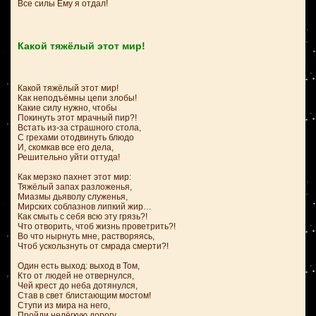
Все силы Ему я отдал!
Какой тяжёлый этот мир!
Какой тяжёлый этот мир!
Как неподъёмны цепи злобы!
Какие силу нужно, чтобы
Покинуть этот мрачный пир?!
Встать из-за страшного стола,
С грехами отодвинуть блюдо
И, скомкав все его дела,
Решительно уйти оттуда!
Как мерзко пахнет этот мир:
Тяжёлый запах разложенья,
Миазмы дьяволу служенья,
Мирских соблазнов липкий жир…
Как смыть с себя всю эту грязь?!
Что отворить, чтоб жизнь проветрить?!
Во что нырнуть мне, растворяясь,
Чтоб ускользнуть от смрада смерти?!
Один есть выход: выход в Том,
Кто от людей не отвернулся,
Чей крест до неба дотянулся,
Став в свет блистающим мостом!
Ступи из мира на него,
Пройди нелёгкую дорогу,