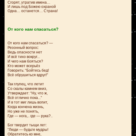
Сгорят, утратив имена…
И лишь под Божею охраной
Одна… останется… Страна!
От кого нам спасаться?
От кого нам спасаться? —
Резонный вопрос:
Ведь опасности нет
И всё тихо вокруг...
И чего нам бояться?
Кто может всерьёз
Говорить: “Бойтесь бед!
Всё обрушиться вдруг!”
Так глупец, что летит
Со скалы камнем вниз,
Утверждает: “Ну, что ж,
Всё отлично пока...”
И в тот миг лишь вопит,
Когда кончена жизнь,
Но уже не понять,
Где — нога,.. где — рука?..
Бог твердит тыщи лет:
“Люди — будьте мудры!
Обратитесь ко мне,