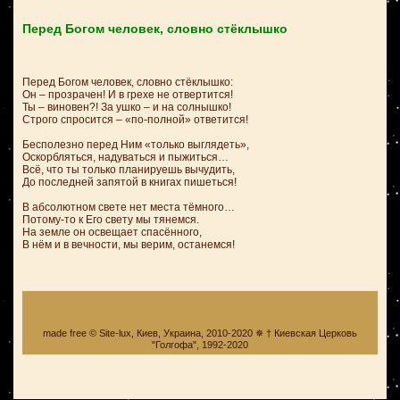
Перед Богом человек, словно стёклышко
Перед Богом человек, словно стёклышко:
Он – прозрачен! И в грехе не отвертится!
Ты – виновен?! За ушко – и на солнышко!
Строго спросится – «по-полной» ответится!
Бесполезно перед Ним «только выглядеть»,
Оскорбляться, надуваться и пыжиться…
Всё, что ты только планируешь вычудить,
До последней запятой в книгах пишеться!
В абсолютном свете нет места тёмного…
Потому-то к Его свету мы тянемся.
На земле он освещает спасённого,
В нём и в вечности, мы верим, останемся!
made free © Site-lux, Киев, Украина, 2010-2020 ✵ † Киевская Церковь
"Голгофа", 1992-2020