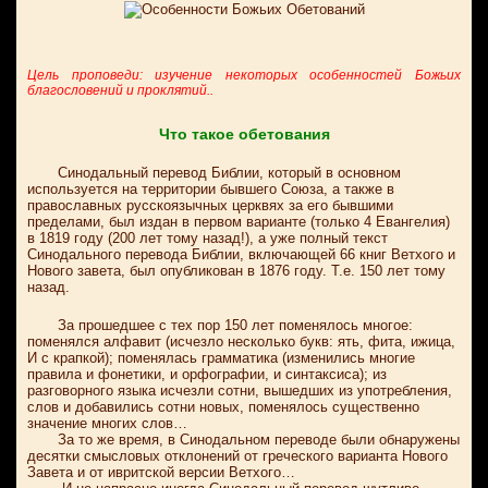
Цель проповеди: изучение некоторых особенностей Божьих
благословений и проклятий..
Что такое обетования
Синодальный перевод Библии, который в основном
используется на территории бывшего Союза, а также в
православных русскоязычных церквях за его бывшими
пределами, был издан в первом варианте (только 4 Евангелия)
в 1819 году (200 лет тому назад!), а уже полный текст
Синодального перевода Библии, включающей 66 книг Ветхого и
Нового завета, был опубликован в 1876 году. Т.е. 150 лет тому
назад.
За прошедшее с тех пор 150 лет поменялось многое:
поменялся алфавит (исчезло несколько букв: ять, фита, ижица,
И с крапкой); поменялась грамматика (изменились многие
правила и фонетики, и орфографии, и синтаксиса); из
разговорного языка исчезли сотни, вышедших из употребления,
слов и добавились сотни новых, поменялось существенно
значение многих слов…
За то же время, в Синодальном переводе были обнаружены
десятки смысловых отклонений от греческого варианта Нового
Завета и от ивритской версии Ветхого…