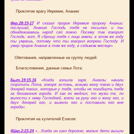
Проклятие врагу Иеремии, Анании:
Иер.28:15-17
И сказал пророк Иеремия пророку Анании:
послушай, Анания: Господь тебя не посылал, и ты
обнадеживаешь народ сей ложно. Посему так говорит
Господь: вот, Я сброшу тебя с лица земли; в этом же году
ты умрешь, потому что ты говорил вопреки Господу. И
умер пророк Анания в том же году, в седьмом месяце».
Обетования, направленные на группу людей:
Благословения, данные семье Лота:
Быт.19:15,16
«Когда взошла заря, Ангелы начали
торопить Лота, говоря: встань, возьми жену твою и двух
дочерей твоих, которые у тебя, чтобы не погибнуть тебе
за беззакония города. И как он медлил, то мужи те, по
милости к нему Господней, взяли за руку его и жену его, и
двух дочерей его, и вывели его и поставили его вне
города».
Проклятия на хулителей Елисея:
4Цар.2:23,24
«…Когда он шел дорогою, малые дети вышли