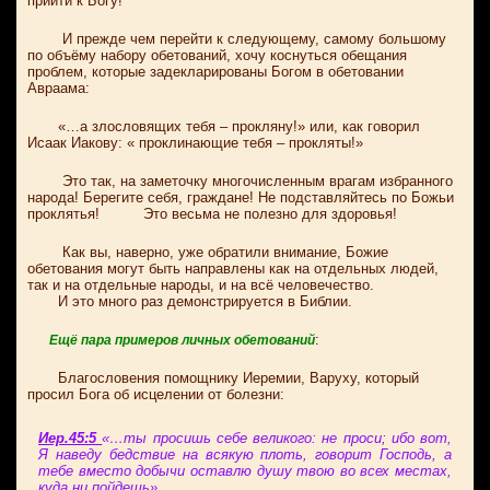
прийти к Богу!
И прежде чем перейти к следующему, самому большому
по объёму набору обетований, хочу коснуться обещания
проблем, которые задекларированы Богом в обетовании
Авраама:
«…а злословящих тебя – прокляну!» или, как говорил
Исаак Иакову: « проклинающие тебя – прокляты!»
Это так, на заметочку многочисленным врагам избранного
народа! Берегите себя, граждане! Не подставляйтесь по Божьи
проклятья! Это весьма не полезно для здоровья!
Как вы, наверно, уже обратили внимание, Божие
обетования могут быть направлены как на отдельных людей,
так и на отдельные народы, и на всё человечество.
И это много раз демонстрируется в Библии.
:
Ещё пара примеров личных обетований
Благословения помощнику Иеремии, Варуху, который
просил Бога об исцелении от болезни:
Иер.45:5
«…ты просишь себе великого: не проси; ибо вот,
Я наведу бедствие на всякую плоть, говорит Господь, а
тебе вместо добычи оставлю душу твою во всех местах,
куда ни пойдешь».