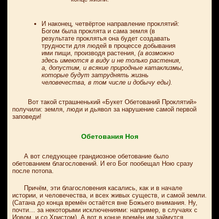
И наконец, четвёртое направление проклятий:
Богом была проклята и сама земля (в
результате проклятья она будет создавать
трудности для людей в процессе добывания
ими пищи, производя растения,
(а возможно
здесь имеются в виду и не только растения,
а, допустим, и всякие природные катаклизмы,
которые будут затруднять жизнь
человечества, в том числе и добычу еды).
Вот такой страшненький «Букет Обетований Проклятий»
получили: земля, люди и дьявол за нарушение самой первой
заповеди!
Обетования Ноя
А вот следующее грандиозное обетование было
обетованием благословений. И его Бог пообещал Ною сразу
после потопа.
Причём, эти благословения касались, как и в начале
истории, и человечества, и всех живых существ, и самой земли.
(Сатана до конца времён остаётся вне Божьего внимания. Ну,
почти… за некоторыми исключениями: например, в случаях с
Иовом, и со Христом). А вот в конце времён им займутся