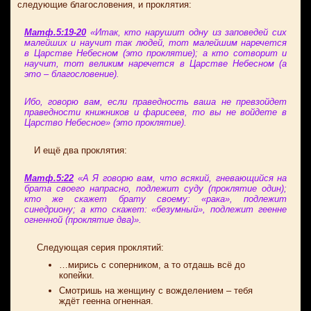
следующие благословения, и проклятия:
Матф.5:19-20
«Итак, кто нарушит одну из заповедей сих
малейших и научит так людей, тот малейшим наречется
в Царстве Небесном (это проклятие); а кто сотворит и
научит, тот великим наречется в Царстве Небесном (а
это – благословение).
Ибо, говорю вам, если праведность ваша не превзойдет
праведности книжников и фарисеев, то вы не войдете в
Царство Небесное» (это проклятие).
И ещё два проклятия:
Матф.5:22
«А Я говорю вам, что всякий, гневающийся на
брата своего напрасно, подлежит суду (проклятие один);
кто же скажет брату своему: «рака», подлежит
синедриону; а кто скажет: «безумный», подлежит геенне
огненной (проклятие два)».
Следующая серия проклятий:
…мирись с соперником, а то отдашь всё до
копейки.
Смотришь на женщину с вожделением – тебя
ждёт геенна огненная.