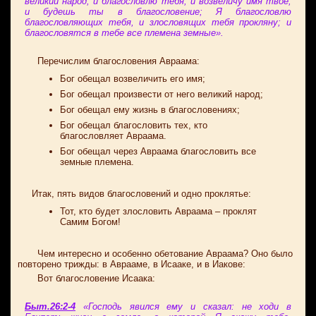
великий народ, и благословлю тебя, и возвеличу имя твое,
и будешь ты в благословение; Я благословлю
благословляющих тебя, и злословящих тебя прокляну; и
благословятся в тебе все племена земные».
Перечислим благословения Авраама:
Бог обещал возвеличить его имя;
Бог обещал произвести от него великий народ;
Бог обещал ему жизнь в благословениях;
Бог обещал благословить тех, кто
благословляет Авраама.
Бог обещал через Авраама благословить все
земные племена.
Итак, пять видов благословений и одно проклятье:
Тот, кто будет злословить Авраама – проклят
Самим Богом!
Чем интересно и особенно обетование Авраама? Оно было
повторено трижды: в Аврааме, в Исааке, и в Иакове:
Вот благословение Исаака:
Быт.26:2-4
«Господь явился ему и сказал: не ходи в