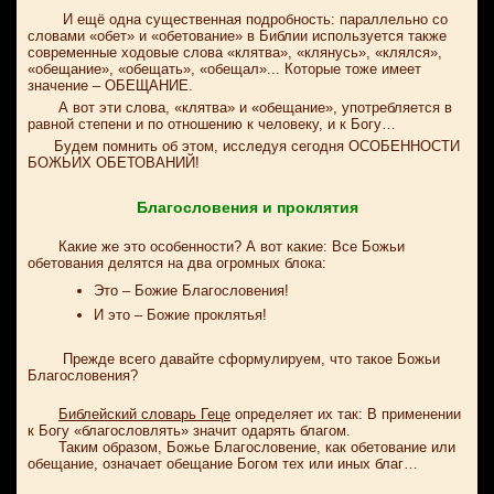
И ещё одна существенная подробность: параллельно со
словами «обет» и «обетование» в Библии используется также
современные ходовые слова «клятва», «клянусь», «клялся»,
«обещание», «обещать», «обещал»... Которые тоже имеет
значение – ОБЕЩАНИЕ.
А вот эти слова, «клятва» и «обещание», употребляется в
равной степени и по отношению к человеку, и к Богу…
Будем помнить об этом, исследуя сегодня ОСОБЕННОСТИ
БОЖЬИХ ОБЕТОВАНИЙ!
Благословения и проклятия
Какие же это особенности? А вот какие: Все Божьи
обетования делятся на два огромных блока:
Это – Божие Благословения!
И это – Божие проклятья!
Прежде всего давайте сформулируем, что такое Божьи
Благословения?
Библейский словарь Геце
определяет их так: В применении
к Богу «благословлять» значит одарять благом.
Таким образом, Божье Благословение, как обетование или
обещание, означает обещание Богом тех или иных благ…