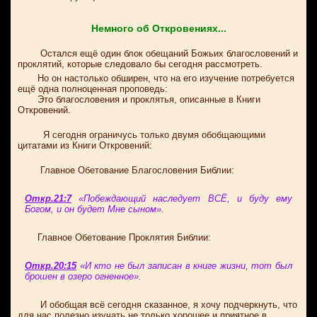
Немного об Откровениях...
Остался ещё один блок обещаний Божьих благословений и
проклятий, которые следовало бы сегодня рассмотреть.
Но он настолько обширен, что на его изучение потребуется
ещё одна полноценная проповедь:
Это благословения и проклятья, описанные в Книги
Откровений.
Я сегодня ограничусь только двумя обобщающими
цитатами из Книги Откровений:
Главное Обетование Благословения Библии:
Откр.21:7
«Побеждающий наследует ВСЁ, и буду ему
Богом, и он будет Мне сыном».
Главное Обетование Проклятия Библии:
Откр.20:15
«И кто не был записан в книге жизни, тот был
брошен в озеро огненное».
И обобщая всё сегодня сказанное, я хочу подчеркнуть, что
для нас полезно изучать не только хорошее и приятное в