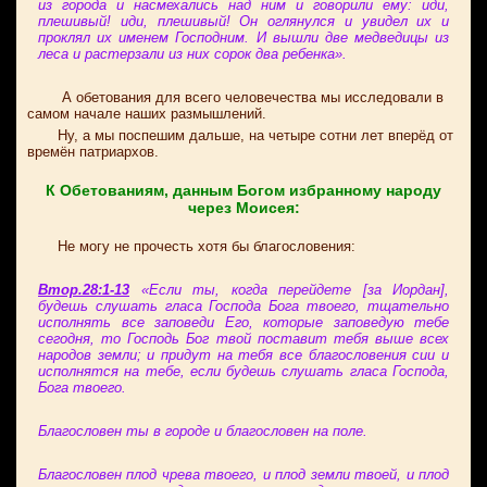
из города и насмехались над ним и говорили ему: иди,
плешивый! иди, плешивый! Он оглянулся и увидел их и
проклял их именем Господним. И вышли две медведицы из
леса и растерзали из них сорок два ребенка».
А обетования для всего человечества мы исследовали в
самом начале наших размышлений.
Ну, а мы поспешим дальше, на четыре сотни лет вперёд от
времён патриархов.
К Обетованиям, данным Богом избранному народу
через Моисея:
Не могу не прочесть хотя бы благословения:
Втор.28:1-13
«Если ты, когда перейдете [за Иордан],
будешь слушать гласа Господа Бога твоего, тщательно
исполнять все заповеди Его, которые заповедую тебе
сегодня, то Господь Бог твой поставит тебя выше всех
народов земли; и придут на тебя все благословения сии и
исполнятся на тебе, если будешь слушать гласа Господа,
Бога твоего.
Благословен ты в городе и благословен на поле.
Благословен плод чрева твоего, и плод земли твоей, и плод