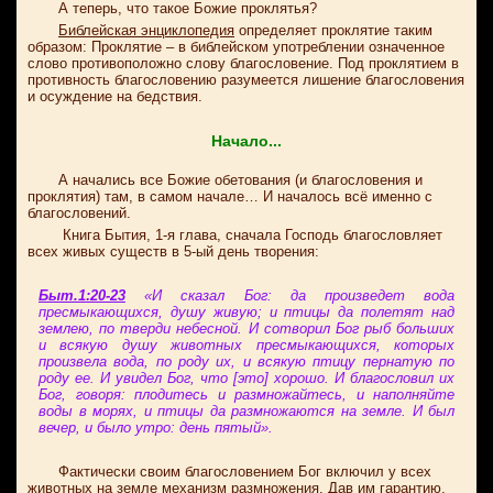
А теперь, что такое Божие проклятья?
Библейская энциклопедия
определяет проклятие таким
образом: Проклятие – в библейском употреблении означенное
слово противоположно слову благословение. Под проклятием в
противность благословению разумеется лишение благословения
и осуждение на бедствия.
Начало...
А начались все Божие обетования (и благословения и
проклятия) там, в самом начале… И началось всё именно с
благословений.
Книга Бытия, 1-я глава, сначала Господь благословляет
всех живых существ в 5-ый день творения:
Быт.1:20-23
«И сказал Бог: да произведет вода
пресмыкающихся, душу живую; и птицы да полетят над
землею, по тверди небесной. И сотворил Бог рыб больших
и всякую душу животных пресмыкающихся, которых
произвела вода, по роду их, и всякую птицу пернатую по
роду ее. И увидел Бог, что [это] хорошо. И благословил их
Бог, говоря: плодитесь и размножайтесь, и наполняйте
воды в морях, и птицы да размножаются на земле. И был
вечер, и было утро: день пятый».
Фактически своим благословением Бог включил у всех
животных на земле механизм размножения. Дав им гарантию,