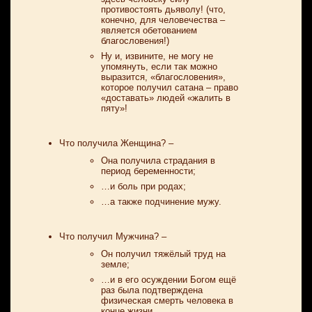
противостоять дьяволу! (что,
конечно, для человечества –
является обетованием
благословения!)
Ну и, извините, не могу не
упомянуть, если так можно
выразится, «благословения»,
которое получил сатана – право
«доставать» людей «жалить в
пяту»!
Что получила Женщина? –
Она получила страдания в
период беременности;
…и боль при родах;
…а также подчинение мужу.
Что получил Мужчина? –
Он получил тяжёлый труд на
земле;
…и в его осуждении Богом ещё
раз была подтверждена
физическая смерть человека в
конце жизни.