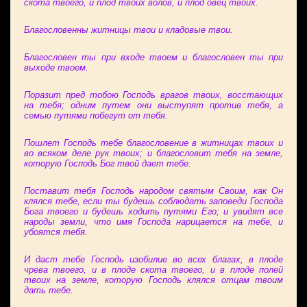
скота твоего, и плод твоих волов, и плод овец твоих.
Благословенны житницы твои и кладовые твои.
Благословен ты при входе твоем и благословен ты при
выходе твоем.
Поразит пред тобою Господь врагов твоих, восстающих
на тебя; одним путем они выступят против тебя, а
семью путями побегут от тебя.
Пошлет Господь тебе благословение в житницах твоих и
во всяком деле рук твоих; и благословит тебя на земле,
которую Господь Бог твой дает тебе.
Поставит тебя Господь народом святым Своим, как Он
клялся тебе, если ты будешь соблюдать заповеди Господа
Бога твоего и будешь ходить путями Его; и увидят все
народы земли, что имя Господа нарицается на тебе, и
убоятся тебя.
И даст тебе Господь изобилие во всех благах, в плоде
чрева твоего, и в плоде скота твоего, и в плоде полей
твоих на земле, которую Господь клялся отцам твоим
дать тебе.