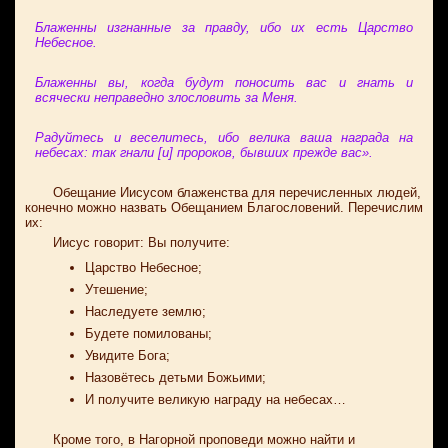
Блаженны изгнанные за правду, ибо их есть Царство
Небесное.
Блаженны вы, когда будут поносить вас и гнать и
всячески неправедно злословить за Меня.
Радуйтесь и веселитесь, ибо велика ваша награда на
небесах: так гнали [и] пророков, бывших прежде вас».
Обещание Иисусом блаженства для перечисленных людей,
конечно можно назвать Обещанием Благословений. Перечислим
их:
Иисус говорит: Вы получите:
Царство Небесное;
Утешение;
Наследуете землю;
Будете помилованы;
Увидите Бога;
Назовётесь детьми Божьими;
И получите великую награду на небесах…
Кроме того, в Нагорной проповеди можно найти и