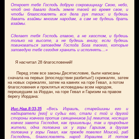
Откроет тебе Господь добрую сокровищницу Свою, небо,
чтоб оно давало дождь земле твоей во время свое, и
чтобы благословлять все дела рук твоих: и будешь
давать взаймы многим народам, а сам не будешь брать
взаймы.
Сделает тебя Господь главою, а не хвостом, и будешь
только на высоте, а не будешь внизу, если будешь
повиноваться заповедям Господа Бога твоего, которые
заповедую тебе сегодня хранить и исполнять…»
Я насчитал 28 благословений!
Перед этим все законы Десятисловие, были написаны
сначала на первых (впоследствии разбитых!) скрижалях, затем
на новых скрижалях, затем на камнях на горе Гевал, а потом
благословения и проклятья исповеданы всем народом,
перешедшим за Иордан, на горе Гевал и Гаризим на правом
берегу Иордана:
Иис.Нав.8:33-35
«Весь Израиль, старейшины его и
надзиратели [его] и судьи его, стали с той и другой
стороны ковчега против священников [и] левитов, носящих
ковчег завета Господня, как пришельцы, так и природные
жители, одна половина их у горы Гаризим, а другая
половина у горы Гевал, как прежде повелел Моисей, раб
Господень, благословлять народ Израилев. И потом