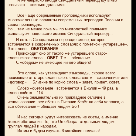
И не напрасно иногда Синодальный перевод шутливо
называют – «сильно дальним».
Всё чаще современные проповедники используют
многочисленные варианты современных переводов Писания в
своих проповедях.
Но… тем не менее пока мы по многолетней привычке
используем чаще всего именно Синодальный перевод…
И есть в Синодальном переводе слово, которое
встречается в современных словарях с пометкой «устаревшее».
Это слово –
ОБЕТОВАНИЕ
.
Происходит оно от такого же устаревшего старо-
славянского слова –
ОБЕТ
. Т.е. – обещание.
С «обедом» не имеющее ничего общего!
Это слово, как утверждают языковеды, скорее всего
произошло от старо-славянского слова «вет» – «изречение» или
«договор». Близкие по корню слова – завет, привет, совет.
Слово «обетование» встречается в Библии – 49 раз, а
слово «обет» – 114.
Очень знаменательно их прикладное отличие в
использовании: все обеты в Писании берёт на себя человек, а
все обетования – обещает людям Бог!
И нас сегодня будут интересовать не обеты, а именно
Божьи обетования. То, что Он обещал отдельным людям,
группам людей и народам.
Их мы и будем изучать ближайшие полчаса!