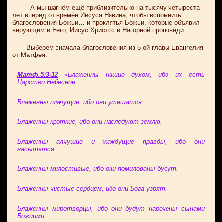
А мы шагнём ещё приблизительно на тысячу четыреста
лет вперёд от времён Иисуса Навина, чтобы вспомнить
благословения Божьи… и проклятья Божьи, которые объявил
верующим в Него, Иисус Христос в Нагорной проповеди:
Выберем сначала благословения из 5-ой главы Евангелия
от Матфея:
Матф.5:3-12
«Блаженны нищие духом, ибо их есть
Царство Небесное.
Блаженны плачущие, ибо они утешатся.
Блаженны кроткие, ибо они наследуют землю.
Блаженны алчущие и жаждущие правды, ибо они
насытятся.
Блаженны милостивые, ибо они помилованы будут.
Блаженны чистые сердцем, ибо они Бога узрят.
Блаженны миротворцы, ибо они будут наречены сынами
Божиими.