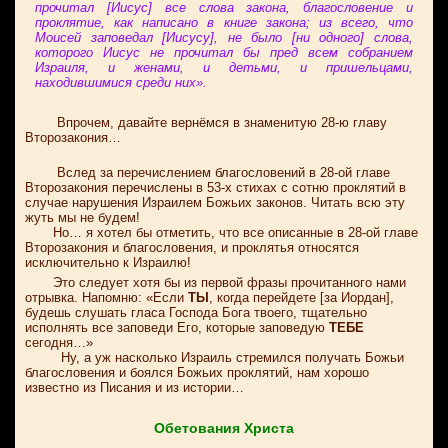
прочитал [Иисус] все слова закона, благословение и
проклятие, как написано в книге закона; из всего, что
Моисей заповедал [Иисусу], не было [ни одного] слова,
которого Иисус не прочитал бы пред всем собранием
Израиля, и женами, и детьми, и пришельцами,
находившимися среди них».
Впрочем, давайте вернёмся в знаменитую 28-ю главу
Второзакония…
Вслед за перечислением благословений в 28-ой главе
Второзакония перечислены в 53-х стихах с сотню проклятий в
случае нарушения Израилем Божьих законов. Читать всю эту
жуть мы не будем!
Но… я хотел бы отметить, что все описанные в 28-ой главе
Второзакония и благословения, и проклятья относятся
исключительно к Израилю!
Это следует хотя бы из первой фразы прочитанного нами
отрывка. Напомню: «Если
ТЫ
, когда перейдете [за Иордан],
будешь слушать гласа Господа Бога твоего, тщательно
исполнять все заповеди Его, которые заповедую
ТЕБЕ
сегодня…»
Ну, а уж насколько Израиль стремился получать Божьи
благословения и боялся Божьих проклятий, нам хорошо
известно из Писания и из истории…
Обетования Христа