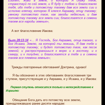
Египет; живи в земле, о которой Я скажу тебе,
странствуй по сей земле, и Я буду с тобою и благословлю
тебя, ибо тебе и потомству твоему дам все земли сии и
исполню клятву, которою Я клялся Аврааму, отцу твоему;
умножу потомство твое, как звезды небесные, и дам
потомству твоему все земли сии; благословятся в семени
твоем все народы земные»,
А вот благословение Иакова:
Быт.28:13,14
«… Я Господь, Бог Авраама, отца твоего, и
Бог Исаака. Землю, на которой ты лежишь, Я дам тебе и
потомству твоему; и будет потомство твое, как песок
земной; и распространишься к морю и к востоку, и к
северу, и к полудню; и благословятся в тебе и в семени
твоем все племена земные»;
Трижды повторенные обетования! Доктрина, однако!
Я бы обозначил в этих обетованиях благословения три
ступени, присутствующие и у Авраама, и у Исаака, и у Иакова:
Первая ступень относится только и непосредственно к
Израилю:
Обещание Бога дать его потомству всю землю,
принадлежавшую ранее десяти народам: