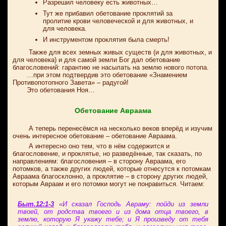
Разрешил человеку есть животных…
Тут же прибавил обетование проклятий за
пролитие крови человеческой и для животных, и
для человека.
И инструментом проклятия была смерть!
Также для всех земных живых существ (и для животных, и
для человека) и для самой земли Бог дал обетование
благословений: гарантию не насылать на землю нового потопа.
…при этом подтвердив это обетование «Знамением
Противопотопного Завета» – радугой!
Это обетования Ноя…
Обетование Авраама
А теперь перенесёмся на несколько веков вперёд и изучим
очень интересное обетование – обетование Авраама.
А интересно оно тем, что в нём содержится и
благословение, и проклятье, но разведённые, так сказать, по
направлениям: благословения – в сторону Авраама, его
потомков, а также других людей, которые отнесутся к потомкам
Авраама благосклонно, а проклятие – в сторону других людей,
которым Авраам и его потомки могут не понравиться. Читаем:
Быт.12:1-3
«И сказал Господь Авраму: пойди из земли
твоей, от родства твоего и из дома отца твоего, в
землю, которую Я укажу тебе; и Я произведу от тебя