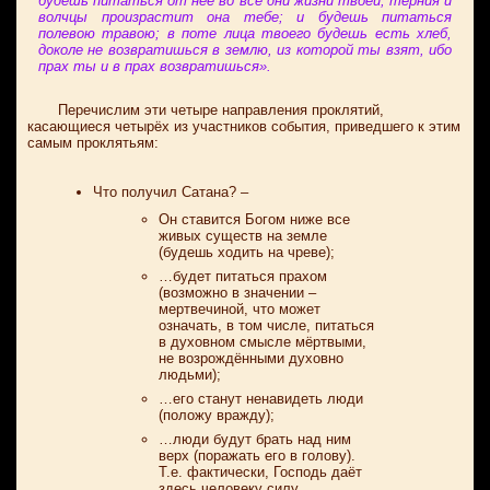
будешь питаться от нее во все дни жизни твоей; терния и
волчцы произрастит она тебе; и будешь питаться
полевою травою; в поте лица твоего будешь есть хлеб,
доколе не возвратишься в землю, из которой ты взят, ибо
прах ты и в прах возвратишься».
Перечислим эти четыре направления проклятий,
касающиеся четырёх из участников события, приведшего к этим
самым проклятьям:
Что получил Сатана? –
Он ставится Богом ниже все
живых существ на земле
(будешь ходить на чреве);
…будет питаться прахом
(возможно в значении –
мертвечиной, что может
означать, в том числе, питаться
в духовном смысле мёртвыми,
не возрождёнными духовно
людьми);
…его станут ненавидеть люди
(положу вражду);
…люди будут брать над ним
верх (поражать его в голову).
Т.е. фактически, Господь даёт
здесь человеку силу