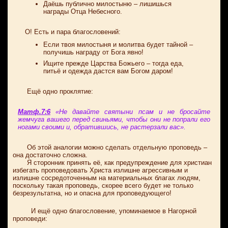
Даёшь публично милостыню – лишишься
награды Отца Небесного.
О! Есть и пара благословений:
Если твоя милостыня и молитва будет тайной –
получишь награду от Бога явно!
Ищите прежде Царства Божьего – тогда еда,
питьё и одежда дастся вам Богом даром!
Ещё одно проклятие:
Матф.7:6
«Не давайте святыни псам и не бросайте
жемчуга вашего перед свиньями, чтобы они не попрали его
ногами своими и, обратившись, не растерзали вас».
Об этой аналогии можно сделать отдельную проповедь –
она достаточно сложна.
Я сторонник принять её, как предупреждение для христиан
избегать проповедовать Христа излишне агрессивным и
излишне сосредоточенным на материальных благах людям,
поскольку такая проповедь, скорее всего будет не только
безрезультатна, но и опасна для проповедующего!
И ещё одно благословение, упоминаемое в Нагорной
проповеди: