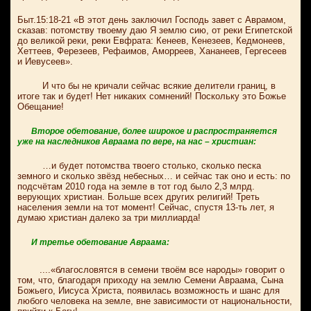
Быт.15:18-21 «В этот день заключил Господь завет с Аврамом,
сказав: потомству твоему даю Я землю сию, от реки Египетской
до великой реки, реки Евфрата: Кенеев, Кенезеев, Кедмонеев,
Хеттеев, Ферезеев, Рефаимов, Аморреев, Хананеев, Гергесеев
и Иевусеев».
И что бы не кричали сейчас всякие делители границ, в
итоге так и будет! Нет никаких сомнений! Поскольку это Божье
Обещание!
Второе обетование, более широкое и распространяется
уже на наследников Авраама по вере, на нас – христиан:
…и будет потомства твоего столько, сколько песка
земного и сколько звёзд небесных… и сейчас так оно и есть: по
подсчётам 2010 года на земле в тот год было 2,3 млрд.
верующих христиан. Больше всех других религий! Треть
населения земли на тот момент! Сейчас, спустя 13-ть лет, я
думаю христиан далеко за три миллиарда!
И третье обетование Авраама:
....«благословятся в семени твоём все народы» говорит о
том, что, благодаря приходу на землю Семени Авраама, Сына
Божьего, Иисуса Христа, появилась возможность и шанс для
любого человека на земле, вне зависимости от национальности,