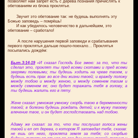
позволяет нам запрет есть с дерева познания причислять к
обетованиям из блока проклятье.
Звучит это обетование так: не будешь выполнять эту
Божью заповедь – помрёшь!
И как убедилось человечество в дальнейшем, это
обетование – сработало!
А после нарушения первой заповеди и срабатывания
первого проклятья дальше пошло-поехало… Проклятья
посыпались дождём:
Быт.3:14-19
«И сказал Господь Бог змею: за то, что ты
сделал это, проклят ты пред всеми скотами и пред всеми
зверями полевыми; ты будешь ходить на чреве твоем, и
будешь есть прах во все дни жизни твоей; и вражду положу
между тобою и между женою, и между семенем твоим и
между семенем ее; оно будет поражать тебя в голову, а
ты будешь жалить его в пяту.
Жене сказал: умножая умножу скорбь твою в беременности
твоей; в болезни будешь рождать детей; и к мужу твоему
влечение твое, и он будет господствовать над тобою.
Адаму же сказал: за то, что ты послушал голоса жены
твоей и ел от дерева, о котором Я заповедал тебе, сказав:
не ешь от него, проклята земля за тебя; со скорбью