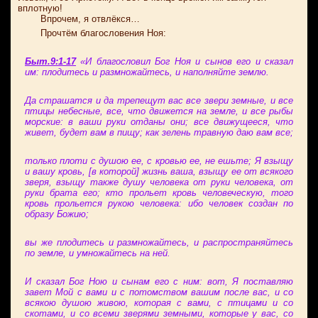
вплотную!
Впрочем, я отвлёкся…
Прочтём благословения Ноя:
Быт.9:1-17
«И благословил Бог Ноя и сынов его и сказал
им: плодитесь и размножайтесь, и наполняйте землю.
Да страшатся и да трепещут вас все звери земные, и все
птицы небесные, все, что движется на земле, и все рыбы
морские: в ваши руки отданы они; все движущееся, что
живет, будет вам в пищу; как зелень травную даю вам все;
только плоти с душою ее, с кровью ее, не ешьте; Я взыщу
и вашу кровь, [в которой] жизнь ваша, взыщу ее от всякого
зверя, взыщу также душу человека от руки человека, от
руки брата его; кто прольет кровь человеческую, того
кровь прольется рукою человека: ибо человек создан по
образу Божию;
вы же плодитесь и размножайтесь, и распространяйтесь
по земле, и умножайтесь на ней.
И сказал Бог Ною и сынам его с ним: вот, Я поставляю
завет Мой с вами и с потомством вашим после вас, и со
всякою душою живою, которая с вами, с птицами и со
скотами, и со всеми зверями земными, которые у вас, со