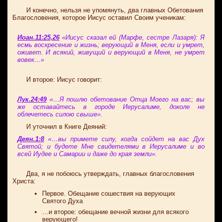
И конечно, нельзя не упомянуть, два главных Обетования
Благословения, которое Иисус оставил Своим ученикам:
Иоан.11:25,2
6
«Иисус сказал ей (Марфе, сестре Лазаря): Я
есмь воскресение и жизнь; верующий в Меня, если и умрет,
оживет. И всякий, живущий и верующий в Меня, не умрет
вовек…»
И второе: Иисус говорит:
Лук.24:49
«…Я пошлю обетование Отца Моего на вас; вы
же оставайтесь в городе Иерусалиме, доколе не
облечетесь силою свыше».
И уточнил в Книге Деяний:
Деян.1:8
«…вы примете силу, когда сойдет на вас Дух
Святой; и будете Мне свидетелями в Иерусалиме и во
всей Иудее и Самарии и даже до края земли».
Два, я не побоюсь утверждать, главных благословения
Христа:
Первое. Обещание сошествия на верующих
Святого Духа
…и второе: обещание вечной жизни для всякого
верующего!