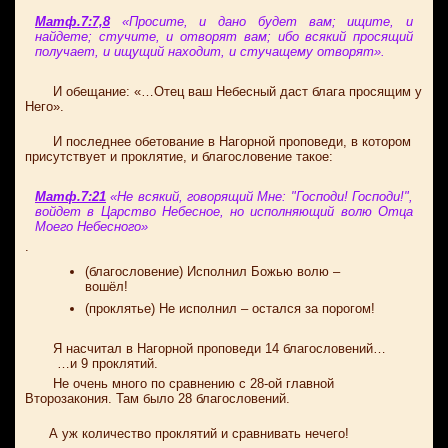
Матф.7:7,8
«Просите, и дано будет вам; ищите, и
найдете; стучите, и отворят вам; ибо всякий просящий
получает, и ищущий находит, и стучащему отворят».
И обещание: «…Отец ваш Небесный даст блага просящим у
Него».
И последнее обетование в Нагорной проповеди, в котором
присутствует и проклятие, и благословение такое:
Матф.7:21
«Не всякий, говорящий Мне: "Господи! Господи!",
войдет в Царство Небесное, но исполняющий волю Отца
Моего Небесного»
.
(благословение) Исполнил Божью волю –
вошёл!
(проклятье) Не исполнил – остался за порогом!
Я насчитал в Нагорной проповеди 14 благословений…
…и 9 проклятий.
Не очень много по сравнению с 28-ой главной
Второзакония. Там было 28 благословений.
А уж количество проклятий и сравнивать нечего!