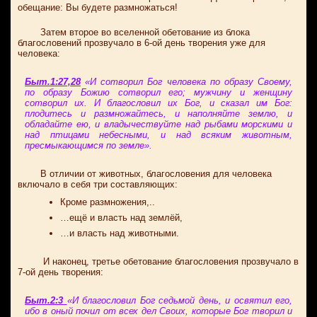
обещание: Вы будете размножаться!
Затем второе во вселенной обетование из блока
благословений прозвучало в 6-ой день творения уже для
человека:
Быт.1:27,28
«И сотворил Бог человека по образу Своему,
по образу Божию сотворил его; мужчину и женщину
сотворил их. И благословил их Бог, и сказал им Бог:
плодитесь и размножайтесь, и наполняйте землю, и
обладайте ею, и владычествуйте над рыбами морскими и
над птицами небесными, и над всяким животным,
пресмыкающимся по земле».
В отличии от животных, благословения для человека
включало в себя три составляющих:
Кроме размножения,..
…ещё и власть над землёй,
…и власть над животными.
И наконец, третье обетование благословения прозвучало в
7-ой день творения:
Быт.2:3
«И благословил Бог седьмой день, и освятил его,
ибо в оный почил от всех дел Своих, которые Бог творил и