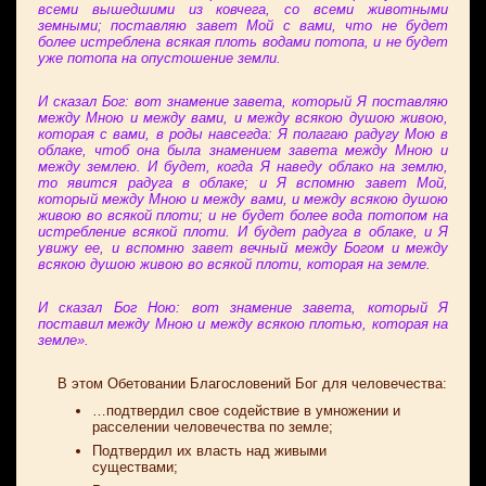
всеми вышедшими из ковчега, со всеми животными
земными; поставляю завет Мой с вами, что не будет
более истреблена всякая плоть водами потопа, и не будет
уже потопа на опустошение земли.
И сказал Бог: вот знамение завета, который Я поставляю
между Мною и между вами, и между всякою душою живою,
которая с вами, в роды навсегда: Я полагаю радугу Мою в
облаке, чтоб она была знамением завета между Мною и
между землею. И будет, когда Я наведу облако на землю,
то явится радуга в облаке; и Я вспомню завет Мой,
который между Мною и между вами, и между всякою душою
живою во всякой плоти; и не будет более вода потопом на
истребление всякой плоти. И будет радуга в облаке, и Я
увижу ее, и вспомню завет вечный между Богом и между
всякою душою живою во всякой плоти, которая на земле.
И сказал Бог Ною: вот знамение завета, который Я
поставил между Мною и между всякою плотью, которая на
земле».
В этом Обетовании Благословений Бог для человечества:
…подтвердил свое содействие в умножении и
расселении человечества по земле;
Подтвердил их власть над живыми
существами;