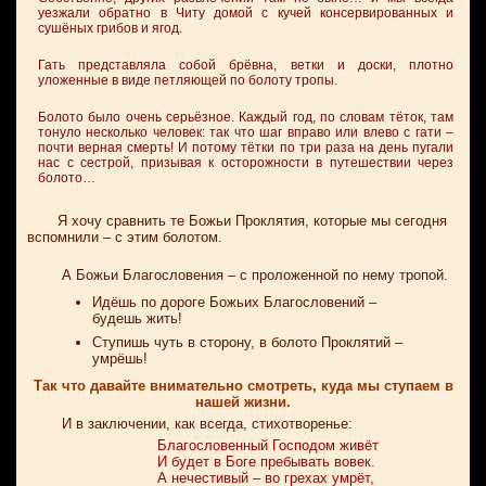
уезжали обратно в Читу домой с кучей консервированных и
сушёных грибов и ягод.
Гать представляла собой брёвна, ветки и доски, плотно
уложенные в виде петляющей по болоту тропы.
Болото было очень серьёзное. Каждый год, по словам тёток, там
тонуло несколько человек: так что шаг вправо или влево с гати –
почти верная смерть! И потому тётки по три раза на день пугали
нас с сестрой, призывая к осторожности в путешествии через
болото…
Я хочу сравнить те Божьи Проклятия, которые мы сегодня
вспомнили – с этим болотом.
А Божьи Благословения – с проложенной по нему тропой.
Идёшь по дороге Божьих Благословений –
будешь жить!
Ступишь чуть в сторону, в болото Проклятий –
умрёшь!
Так что давайте внимательно смотреть, куда мы ступаем в
нашей жизни.
И в заключении, как всегда, стихотворенье:
Благословенный Господом живёт
И будет в Боге пребывать вовек.
А нечестивый – во грехах умрёт,