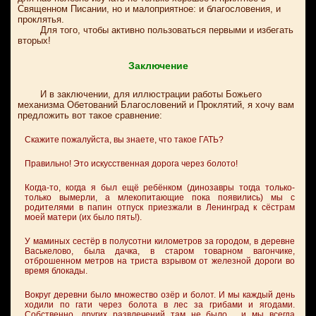
Священном Писании, но и малоприятное: и благословения, и
проклятья.
Для того, чтобы активно пользоваться первыми и избегать
вторых!
Заключение
И в заключении, для иллюстрации работы Божьего
механизма Обетований Благословений и Проклятий, я хочу вам
предложить вот такое сравнение:
Скажите пожалуйста, вы знаете, что такое ГАТЬ?
Правильно! Это искусственная дорога через болото!
Когда-то, когда я был ещё ребёнком (динозавры тогда только-
только вымерли, а млекопитающие пока появились) мы с
родителями в папин отпуск приезжали в Ленинград к сёстрам
моей матери (их было пять!).
У маминых сестёр в полусотни километров за городом, в деревне
Васькелово, была дачка, в старом товарном вагончике,
отброшенном метров на триста взрывом от железной дороги во
время блокады.
Вокруг деревни было множество озёр и болот. И мы каждый день
ходили по гати через болота в лес за грибами и ягодами.
Собственно, других развлечений там не было… и мы всегда