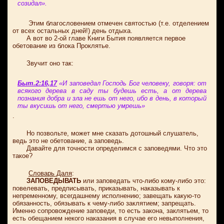
созидал».
Этим благословением отмечен святостью (т.е. отделением
от всех остальных дней!) день отдыха.
А вот во 2-ой главе Книги Бытия появляется первое
обетование из блока Проклятье.
Звучит оно так:
Быт.2:16,17
«И заповедал Господь Бог человеку, говоря: от
всякого дерева в саду ты будешь есть, а от дерева
познания добра и зла не ешь от него, ибо в день, в который
ты вкусишь от него, смертью умрешь»
.
Но позвольте, может мне сказать дотошный слушатель,
ведь это не обетование, а заповедь.
Давайте для точности определимся с заповедями. Что это
такое?
Словарь Даля
:
ЗАПОВЕДЫВАТЬ
или заповедать что-либо кому-либо это:
повелевать, предписывать, приказывать, наказывать к
непременному, всегдашнему исполнению; завещать какую-то
обязанность, обязывать к чему-либо заклятием; запрещать.
Именно сопровождение заповеди, то есть закона, заклятьем, то
есть обещанием некого наказания в случае его невыполнения,