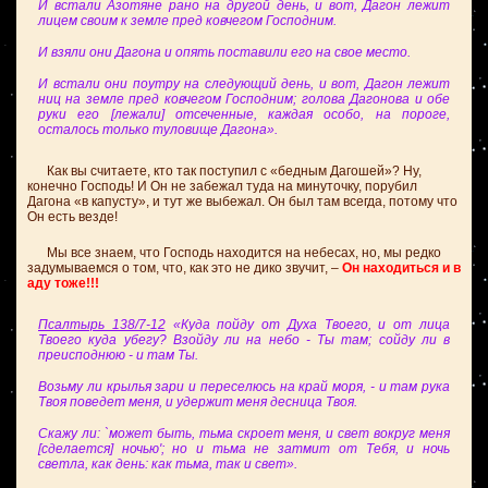
И встали Азотяне рано на другой день, и вот, Дагон лежит
лицем своим к земле пред ковчегом Господним.
И взяли они Дагона и опять поставили его на свое место.
И встали они поутру на следующий день, и вот, Дагон лежит
ниц на земле пред ковчегом Господним; голова Дагонова и обе
руки его [лежали] отсеченные, каждая особо, на пороге,
осталось только туловище Дагона».
Как вы считаете, кто так поступил с «бедным Дагошей»? Ну,
конечно Господь! И Он не забежал туда на минуточку, порубил
Дагона «в капусту», и тут же выбежал. Он был там всегда, потому что
Он есть везде!
Мы все знаем, что Господь находится на небесах, но, мы редко
задумываемся о том, что, как это не дико звучит, –
Он находиться и в
аду тоже!!!
Псалтырь 138/7-12
«Куда пойду от Духа Твоего, и от лица
Твоего куда убегу? Взойду ли на небо - Ты там; сойду ли в
преисподнюю - и там Ты.
Возьму ли крылья зари и переселюсь на край моря, - и там рука
Твоя поведет меня, и удержит меня десница Твоя.
Скажу ли: `может быть, тьма скроет меня, и свет вокруг меня
[сделается] ночью'; но и тьма не затмит от Тебя, и ночь
светла, как день: как тьма, так и свет».