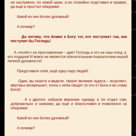
не заслужено, по левой щеке, а он спокойно подставил и правую,
да ещё и простил обидчика!
Какой из них более духовный!
А почему?
Да потому, что ближе к Богу тот, кто поступает так, как
поступил бы Господь!
А «полёт» на прославлении – даёт Господь и это не наш плод, а
его подарок! И вовсе не является обязательным показателем нашей
личной духовности!
Представьте себе, ещё одну пару людей:
Один, вы знаете и видели, творит великие чудеса – исцеляет,
мёртвых воскрешает, огонь с неба сводит (и это от Бога и во славу
Бога!)
А у другого забрали верхнюю одежду, а он отдал сам,
добровольно и нижнюю, да ещё и благословил и помолился за
обидчика!
Какой из них более духовный!
А почему?