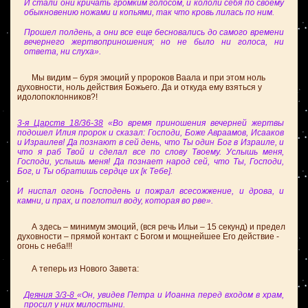
И стали они кричать громким голосом, и кололи себя по своему
обыкновению ножами и копьями, так что кровь лилась по ним.
Прошел полдень, а они все еще бесновались до самого времени
вечернего жертвоприношения; но не было ни голоса, ни
ответа, ни слуха».
Мы видим – буря эмоций у пророков Ваала и при этом ноль
духовности, ноль действия Божьего. Да и откуда ему взяться у
идолопоклонников?!
3-я Царств 18/36-38
«Во время приношения вечерней жертвы
подошел Илия пророк и сказал: Господи, Боже Авраамов, Исааков
и Израилев! Да познают в сей день, что Ты один Бог в Израиле, и
что я раб Твой и сделал все по слову Твоему. Услышь меня,
Господи, услышь меня! Да познает народ сей, что Ты, Господи,
Бог, и Ты обратишь сердце их [к Тебе].
И ниспал огонь Господень и пожрал всесожжение, и дрова, и
камни, и прах, и поглотил воду, которая во рве».
А здесь – минимум эмоций, (вся речь Ильи – 15 секунд) и предел
духовности – прямой контакт с Богом и мощнейшее Его действие -
огонь с неба!!!
А теперь из Нового Завета:
Деяния 3/3-8
«Он, увидев Петра и Иоанна перед входом в храм,
просил у них милостыни.