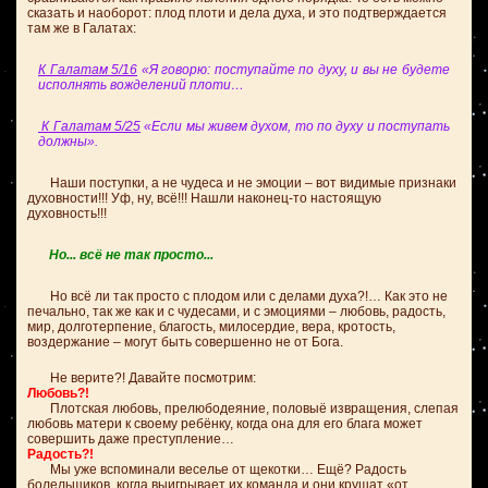
сказать и наоборот: плод плоти и дела духа, и это подтверждается
там же в Галатах:
К Галатам 5/16
«Я говорю: поступайте по духу, и вы не будете
исполнять вожделений плоти…
К Галатам 5/25
«Если мы живем духом, то по духу и поступать
должны».
Наши поступки, а не чудеса и не эмоции – вот видимые признаки
духовности!!! Уф, ну, всё!!! Нашли наконец-то настоящую
духовность!!!
Но... всё не так просто...
Но всё ли так просто с плодом или с делами духа?!… Как это не
печально, так же как и с чудесами, и с эмоциями – любовь, радость,
мир, долготерпение, благость, милосердие, вера, кротость,
воздержание – могут быть совершенно не от Бога.
Не верите?! Давайте посмотрим:
Любовь?!
Плотская любовь, прелюбодеяние, половыё извращения, слепая
любовь матери к своему ребёнку, когда она для его блага может
совершить даже преступление…
Радость?!
Мы уже вспоминали веселье от щекотки… Ещё? Радость
болельщиков, когда выигрывает их команда и они крушат «от