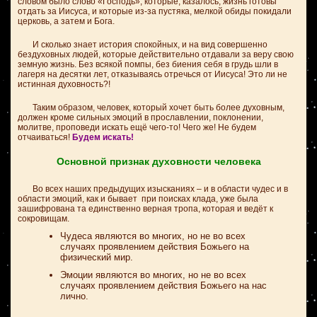
словом было слово «Господь», которые, казалось, жизнь готовы
отдать за Иисуса, и которые из-за пустяка, мелкой обиды покидали
церковь, а затем и Бога.
И сколько знает история спокойных, и на вид совершенно
бездуховных людей, которые действительно отдавали за веру свою
земную жизнь. Без всякой помпы, без биения себя в грудь шли в
лагеря на десятки лет, отказываясь отречься от Иисуса! Это ли не
истинная духовность?!
Таким образом, человек, который хочет быть более духовным,
должен кроме сильных эмоций в прославлении, поклонении,
молитве, проповеди искать ещё чего-то! Чего же! Не будем
отчаиваться!
Будем искать!
Основной признак духовности человека
Во всех наших предыдущих изысканиях – и в области чудес и в
области эмоций, как и бывает при поисках клада, уже была
зашифрована та единственно верная тропа, которая и ведёт к
сокровищам.
Чудеса являются во многих, но не во всех
случаях проявлением действия Божьего на
физический мир.
Эмоции являются во многих, но не во всех
случаях проявлением действия Божьего на нас
лично.