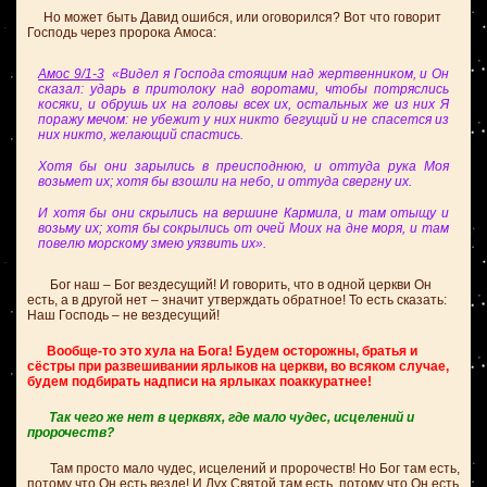
Но может быть Давид ошибся, или оговорился? Вот что говорит
Господь через пророка Амоса:
Амос 9/1-3
«Видел я Господа стоящим над жертвенником, и Он
сказал: ударь в притолоку над воротами, чтобы потряслись
косяки, и обрушь их на головы всех их, остальных же из них Я
поражу мечом: не убежит у них никто бегущий и не спасется из
них никто, желающий спастись.
Хотя бы они зарылись в преисподнюю, и оттуда рука Моя
возьмет их; хотя бы взошли на небо, и оттуда свергну их.
И хотя бы они скрылись на вершине Кармила, и там отыщу и
возьму их; хотя бы сокрылись от очей Моих на дне моря, и там
повелю морскому змею уязвить их».
Бог наш – Бог вездесущий! И говорить, что в одной церкви Он
есть, а в другой нет – значит утверждать обратное! То есть сказать:
Наш Господь – не вездесущий!
Вообще-то это хула на Бога! Будем осторожны, братья и
сёстры при развешивании ярлыков на церкви, во всяком случае,
будем подбирать надписи на ярлыках поаккуратнее!
Так чего же нет в церквях, где мало чудес, исцелений и
пророчеств?
Там просто мало чудес, исцелений и пророчеств! Но Бог там есть,
потому что Он есть везде! И Дух Святой там есть, потому что Он есть