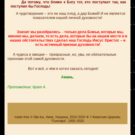
Да потому, что ближе к Богу тот, кто поступает так, как
поступил бы Господь!
А чудотворение – это не наш плод, а дар Божий! И не является
показателем нашей личной духовности!
Значит мы разобрались - только дела Божьи, которые мы,
именно мы, делаем, то есть дела, которые бы на нашем месте и в
наших обстоятельствах сделал наш Господь Иисус Христос – и
есть истинный признак духовности!
А чудеса и эмоции – прекрасные, но, увы, не обязательные
признаки этой самой духовности.
Вот и всё, о чём я хотел сказать сегодня!
Аминь.
Проповедник: брат А.
made free © Site-lux, Киев, Украина, 2010-2020 ✵ † Киевская Церковь
"Голгофа", 1992-2020