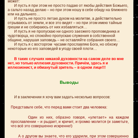
может:
И пусть я при этом не просто падаю от якобы действия Божьего,
а сальто назад делаю – но при этом ношу в себе обиду на ближнего
или на дальнего…
И пусть не просто летаю духом на молитве, а действительно
отрываюсь от земли, и все это видят – но при этом имею тайные
грешки и не собираюсь от них избавляться…
И пусть я не пропускаю ни одного заезжего проповедника и
чудотворца, но спокойно пропускаю служения в собственной
общине, нарушая заповедь – не оставляйте собрания своего…
И пусть я с восторгом часами прославляю Бога, но обхожу
некоторые из его заповедей в угоду своей плоти…
В таких случаях никакой духовности на самом деле во мне
нет, но только иллюзия духовности. Причём, здесь я и
иллюзионист, и обманутый зритель – в одном лице!!!
Выводы
И в заключении я хочу вам задать несколько вопросов:
Представьте себе, что перед вами стоит два человека:
Один из них, образно говоря, «улетает» на каждом
прославлении – и рыдает, и кричит, и громко молится (и заметьте,
что всё это совершенно искренне!)
А о другом вы знаете, что его ударили, при этом совершенно