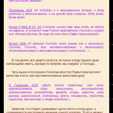
что Бог есть любовь».
Псалтырь 42/4
«И подойду я к жертвеннику Божию, к Богу
радости и веселия моего, и на гуслях буду славить Тебя, Боже,
Боже мой!»
Книга Судей 6/ 23, 24
«Господь сказал ему: мир тебе, не бойся,
не умрешь. И устроил там Гедеон жертвенник Господу и назвал
его: Иегова Шалом. Он еще до сего дня в Офре Авиезеровой».
Исход 34/6
«И прошел Господь пред лицем его и возгласил:
Господь, Господь, Бог человеколюбивый и милосердый,
долготерпеливый и многомилостивый и истинный…»
И так далее, все девять качеств, которые плоду нашего духа
необходимо иметь, пройдя по Библии, мы найдём у Господа…
Чуть выше в послании к Галатам апостол Павел перечисляет
качества плоти, как противоположные качествам духа:
К Галатам 5/19
«Дела плоти известны; они суть:
прелюбодеяние, блуд, нечистота, непотребство,
идолослужение, волшебство, вражда, ссоры, зависть, гнев,
распри, разногласия, (соблазны), ереси, ненависть, убийства,
пьянство, бесчинство и тому подобное.»
Заметим, что Павел сравнивает дела плоти и плод духа, а
сравниваются как правило явления одного порядка. То есть можно