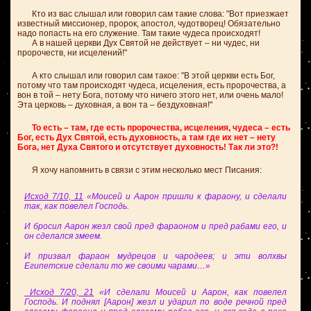
Кто из вас слышал или говорил сам такие слова: "Вот приезжает
известный миссионер, пророк, апостол, чудотворец! Обязательно
надо попасть на его служение. Там такие чудеса происходят!
А в нашей церкви Дух Святой не действует – ни чудес, ни
пророчеств, ни исцелений!"
А кто слышал или говорил сам такое: "В этой церкви есть Бог,
потому что там происходят чудеса, исцеления, есть пророчества, а
вон в той – нету Бога, потому что ничего этого нет, или очень мало!
Эта церковь – духовная, а вон та – бездуховная!"
То есть – там, где есть пророчества, исцеления, чудеса – есть
Бог, есть Дух Святой, есть духовность, а там где их нет – нету
Бога, нет Духа Святого и отсутствует духовность! Так ли это?!
Я хочу напомнить в связи с этим несколько мест Писания:
Исход 7/10, 11
«Моисей и Аарон пришли к фараону, и сделали
так, как повелел Господь.
И бросил Аарон жезл свой пред фараоном и пред рабами его, и
он сделался змеем.
И призвал фараон мудрецов и чародеев; и эти волхвы
Египетские сделали то же своими чарами…»
Исход 7/20, 21
«И сделали Моисей и Аарон, как повелел
Господь. И поднял [Аарон] жезл и ударил по воде речной пред