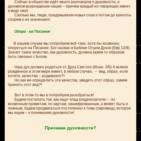
Сейчас в обществе идёт много разговоров о духовности, о
духовном возрождении нации – причём каждый из говорящих имеет
в виду своё.
Сколько мы, люди, придумываем новых слов и потом до хрипоты
спорим о их значениях!
Опора - на Писание
В нашем случае мы попробуем всё-таки, хотя бы косвенно,
опереться на Писание. Бог назван в Библии Отцом Духов (Евр.12/9).
Значит такое качество, как духовность, должна каким то образом
быть связано с Богом.
Наш дух должен родиться от Духа Святого (Иоан. 3/6) А всякое
рождённое в этом мире имеет, в любом случае, – вид, образ, если
хотите, качества – родившего?!
Но как же определить эти качества, увидеть этот образ, самим
принять этот вид?!
Вот в этом-то мы и попробуем разобраться!
Будем поступать так, как ищут клад кладоискатели – по
косвенным приметам, по картам, зашифрованным, а может быть и
ложным, будем продвигаться постепенно к тому сокровищу, которое
мы ищем – к пониманию духовности!
Признаки духовности?