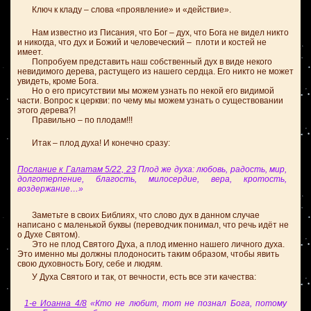
Ключ к кладу – слова «проявление» и «действие».
Нам известно из Писания, что Бог – дух, что Бога не видел никто
и никогда, что дух и Божий и человеческий – плоти и костей не
имеет.
Попробуем представить наш собственный дух в виде некого
невидимого дерева, растущего из нашего сердца. Его никто не может
увидеть, кроме Бога.
Но о его присутствии мы можем узнать по некой его видимой
части. Вопрос к церкви: по чему мы можем узнать о существовании
этого дерева?!
Правильно – по плодам!!!
Итак – плод духа! И конечно сразу:
Послание к Галатам 5/22, 23
Плод же духа: любовь, радость, мир,
долготерпение, благость, милосердие, вера, кротость,
воздержание…»
Заметьте в своих Библиях, что слово дух в данном случае
написано с маленькой буквы (переводчик понимал, что речь идёт не
о Духе Святом).
Это не плод Святого Духа, а плод именно нашего личного духа.
Это именно мы должны плодоносить таким образом, чтобы явить
свою духовность Богу, себе и людям.
У Духа Святого и так, от вечности, есть все эти качества:
1-е Иоанна 4/8
«Кто не любит, тот не познал Бога, потому