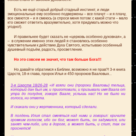
Есть же ещё старый добрый стадный инстинкт, и люди
эмоциональные ему особенно подвержены – все плачут – и я плачу,
все смеются – и я смеюсь (а спроси меня потом: с какой стати – мало
кто сможет ответить вразумительно, хотя придумать можно что
угодно!).
И правильнее будет сказать не «церковь особенно духовная», а
– в служении именно этих людей я становлюсь особенно
чувствительным к действию Духа Святого, испытываю особенный
душевный подъём, радость, просветление.
Но это совсем не значит, что там больше Бога!!!
Но давайте обратимся к Библии, возможно я не прав?! 3-я книга
Царств, 18-я глава, пророк Илья и 450 пророков Вааловых...
3-я Царств 18/26-28
«И взяли они (пророки Вааловы) тельца,
который дан был им, и приготовили, и призывали имя Ваала от
утра до полудня, говоря: Ваале, услышь нас! Но не было ни
голоса, ни ответа.
И скакали они у жертвенника, который сделали.
В полдень Илия стал смеяться над ними и говорил: кричите
громким голосом, ибо он бог; может быть, он задумался, или
занят чем-либо, или в дороге, а может быть, и спит, так он
проснется!