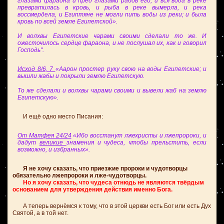
глазами фараона и пред глазами рабов его, и вся вода в реке
превратилась в кровь, и рыба в реке вымерла, и река
воссмердела, и Египтяне не могли пить воды из реки; и была
кровь по всей земле Египетской».
И волхвы Египетские чарами своими сделали то же. И
ожесточилось сердце фараона, и не послушал их, как и говорил
Господь".
Исход 8/6, 7
«Аарон простер руку свою на воды Египетские; и
вышли жабы и покрыли землю Египетскую.
То же сделали и волхвы чарами своими и вывели жаб на землю
Египетскую».
И ещё одно место Писания:
От Матфея 24/24
«Ибо восстанут лжехристы и лжепророки, и
дадут
великие
знамения и чудеса, чтобы прельстить, если
возможно, и избранных».
Я не хочу сказать, что приезжие пророки и чудотворцы
обязательно лжепророки и лже-чудотворцы.
Но я хочу сказать, что чудеса отнюдь не являются твёрдым
основанием для утверждения действия именно Бога.
А теперь вернёмся к тому, что в этой церкви есть Бог или есть Дух
Святой, а в той нет.