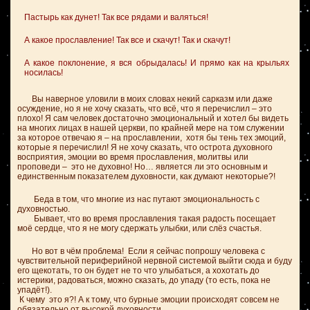
Пастырь как дунет! Так все рядами и валяться!
А какое прославление! Так все и скачут! Так и скачут!
А какое поклонение, я вся обрыдалась! И прямо как на крыльях
носилась!
Вы наверное уловили в моих словах некий сарказм или даже
осуждение, но я не хочу сказать, что всё, что я перечислил – это
плохо! Я сам человек достаточно эмоциональный и хотел бы видеть
на многих лицах в нашей церкви, по крайней мере на том служении
за которое отвечаю я – на прославлении, хотя бы тень тех эмоций,
которые я перечислил! Я не хочу сказать, что острота духовного
восприятия, эмоции во время прославления, молитвы или
проповеди – это не духовно! Но… является ли это основным и
единственным показателем духовности, как думают некоторые?!
Беда в том, что многие из нас путают эмоциональность с
духовностью.
Бывает, что во время прославления такая радость посещает
моё сердце, что я не могу сдержать улыбки, или слёз счастья.
Но вот в чём проблема! Если я сейчас попрошу человека с
чувствительной периферийной нервной системой выйти сюда и буду
его щекотать, то он будет не то что улыбаться, а хохотать до
истерики, радоваться, можно сказать, до упаду (то есть, пока не
упадёт!).
К чему это я?! А к тому, что бурные эмоции происходят совсем не
обязательно от высокой духовности.