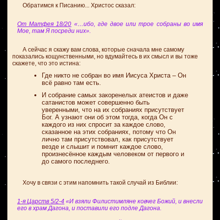
Обратимся к Писанию... Христос сказал:
От Матфея 18/20
«…ибо, где двое или трое собраны во имя
Мое, там Я посреди них».
А сейчас я скажу вам слова, которые сначала мне самому
показались кощунственными, но вдумайтесь в их смысл и вы тоже
скажете, что это истина:
Где никто не собран во имя Иисуса Христа – Он
всё равно там есть.
И собрание самых закоренелых атеистов и даже
сатанистов может совершенно быть
уверенными, что на их собраниях присутствует
Бог. А узнают они об этом тогда, когда Он с
каждого из них спросит за каждое слово,
сказанное на этих собраниях, потому что Он
лично там присутствовал, как присутствует
везде и слышит и помнит каждое слово,
произнесённое каждым человеком от первого и
до самого последнего.
Хочу в связи с этим напомнить такой случай из Библии:
1-я Царств 5/2-4
«И взяли Филистимляне ковчег Божий, и внесли
его в храм Дагона, и поставили его подле Дагона.