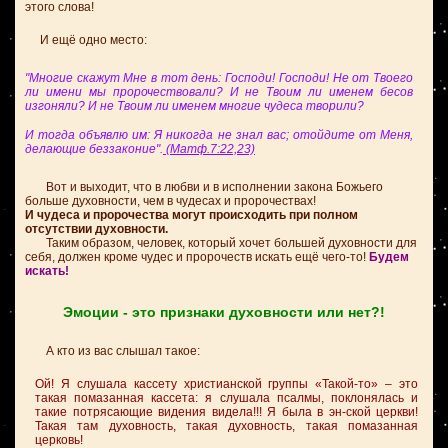
этого слова!
И ещё одно место:
"Многие скажут Мне в тот день: Господи! Господи! Не от Твоего
ли имени мы пророчествовали? И не Твоим ли именем бесов
изгоняли? И не Твоим ли именем многие чудеса творили?
И тогда объявлю им: Я никогда не знал вас; отойдите от Меня,
делающие беззаконие".
(Матф.7:22,23)
Вот и выходит, что в любви и в исполнении закона Божьего
больше духовности, чем в чудесах и пророчествах!
И чудеса и пророчества могут происходить при полном
отсутствии духовности.
Таким образом, человек, который хочет большей духовности для
себя, должен кроме чудес и пророчеств искать ещё чего-то!
Будем
искать!
Эмоции - это признаки духовности или нет?!
А кто из вас слышал такое:
Ой! Я слушала кассету христианской группы «Такой-то» – это
такая помазанная кассета: я слушала псалмы, поклонялась и
такие потрясающие видения видела!!! Я была в эн-ской церкви!
Такая там духовность, такая духовность, такая помазанная
церковь!