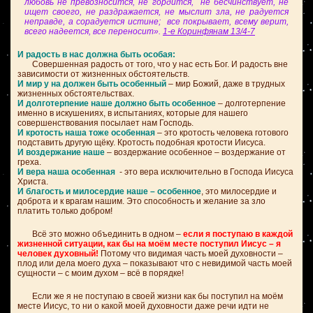
любовь не превозносится, не гордится, не бесчинствует, не
ищет своего, не раздражается, не мыслит зла, не радуется
неправде, а сорадуется истине; все покрывает, всему верит,
всего надеется, все переносит».
1-е Коринфянам 13/4-7
И радость в нас должна быть особая:
Совершенная радость от того, что у нас есть Бог. И радость вне
зависимости от жизненных обстоятельств.
И мир у на должен быть особенный
– мир Божий, даже в трудных
жизненных обстоятельствах.
И долготерпение наше должно быть особенное
– долготерпение
именно в искушениях, в испытаниях, которые для нашего
совершенствования посылает нам Господь.
И кротость наша тоже особенная
– это кротость человека готового
подставить другую щёку. Кротость подобная кротости Иисуса.
И воздержание наше
– воздержание особенное – воздержание от
греха.
И вера наша особенная
- это вера исключительно в Господа Иисуса
Христа.
И благость и милосердие наше – особенное
, это милосердие и
доброта и к врагам нашим. Это способность и желание за зло
платить только добром!
Всё это можно объединить в одном –
если я поступаю в каждой
жизненной ситуации, как бы на моём месте поступил Иисус – я
человек духовный!
Потому что видимая часть моей духовности –
плод или дела моего духа – показывают что с невидимой часть моей
сущности – с моим духом – всё в порядке!
Если же я не поступаю в своей жизни как бы поступил на моём
месте Иисус, то ни о какой моей духовности даже речи идти не