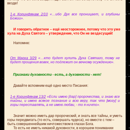
везде!
1-е Коринфянам 2/10
«…ибо Дух все проницает, и глубины
Божии».
И говорить обратное – ещё неосторожнее, потому что это уже
хула на Духа Святого – утверждение, что Он не вездесущий!
Напомню:
От Марка 3/29
«…кто будет хулить Духа Святаго, тому не
будет прощения вовек, но подлежит он вечному осуждению».
Признаки духовности - есть, а духовности - нет!
Давайте вспомним ещё одно место Писания:
1-е Коринфянам 13/2
«Если имею [дар] пророчества, и знаю все
тайны, и имею всякое познание и всю веру, так что [могу] и
горы переставлять, а не имею любви, - то я ничто».
Значит можно иметь дар пророческий, и знать все тайны, и уметь
горы передвигать (то есть, совершать чудеса), но вместе с тем –
быть совершеннейшим ничтожеством в глазах Бога.
То есть не иметь никакой духовности, в хорошем понимании