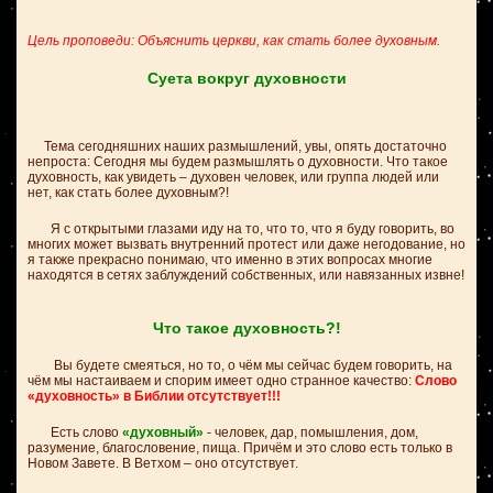
Цель проповеди: Объяснить церкви, как стать более духовным.
Суета вокруг духовности
Тема сегодняшних наших размышлений, увы, опять достаточно
непроста: Сегодня мы будем размышлять о духовности. Что такое
духовность, как увидеть – духовен человек, или группа людей или
нет, как стать более духовным?!
Я с открытыми глазами иду на то, что то, что я буду говорить, во
многих может вызвать внутренний протест или даже негодование, но
я также прекрасно понимаю, что именно в этих вопросах многие
находятся в сетях заблуждений собственных, или навязанных извне!
Что такое духовность?!
Вы будете смеяться, но то, о чём мы сейчас будем говорить, на
чём мы настаиваем и спорим имеет одно странное качество:
Слово
«духовность» в Библии отсутствует!!!
Есть слово
«духовный»
- человек, дар, помышления, дом,
разумение, благословение, пища. Причём и это слово есть только в
Новом Завете. В Ветхом – оно отсутствует.