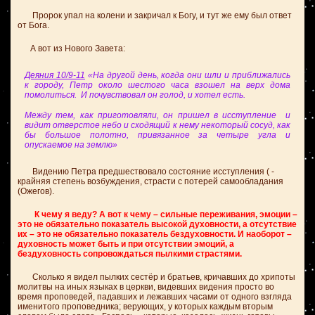
Пророк упал на колени и закричал к Богу, и тут же ему был ответ
от Бога.
А вот из Нового Завета:
Деяния 10/9-11
«На другой день, когда они шли и приближались
к городу, Петр около шестого часа взошел на верх дома
помолиться. И почувствовал он голод, и хотел есть.
Между тем, как приготовляли, он пришел в исступление и
видит отверстое небо и сходящий к нему некоторый сосуд, как
бы большое полотно, привязанное за четыре угла и
опускаемое на землю»
Видению Петра предшествовало состояние исступления ( -
крайняя степень возбуждения, страсти с потерей самообладания
(Ожегов).
К чему я веду? А вот к чему – сильные переживания, эмоции –
это не обязательно показатель высокой духовности, а отсутствие
их – это не обязательно показатель бездуховности. И наоборот –
духовность может быть и при отсутствии эмоций, а
бездуховность сопровождаться пылкими страстями.
Сколько я видел пылких сестёр и братьев, кричавших до хрипоты
молитвы на иных языках в церкви, видевших видения просто во
время проповедей, падавших и лежавших часами от одного взгляда
именитого проповедника; верующих, у которых каждым вторым