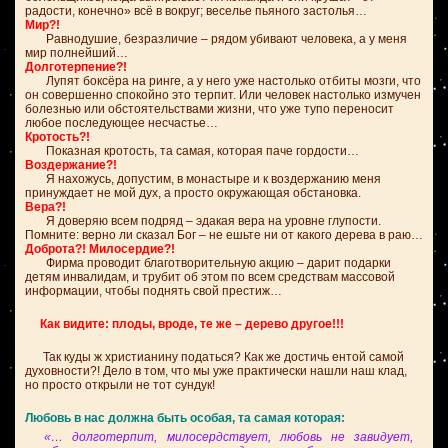
радости, конечно» всё в вокруг; веселье пьяного застолья…
Мир?!
Равнодушие, безразличие – рядом убивают человека, а у меня
мир полнейший…
Долготерпение?!
Лупят боксёра на ринге, а у него уже настолько отбиты мозги, что
он совершенно спокойно это терпит. Или человек настолько измучен
болезнью или обстоятельствами жизни, что уже тупо переносит
любое последующее несчастье…
Кротость?!
Показная кротость, та самая, которая паче гордости…
Воздержание?!
Я нахожусь, допустим, в монастыре и к воздержанию меня
принуждает не мой дух, а просто окружающая обстановка.
Вера?!
Я доверяю всем подряд – эдакая вера на уровне глупости.
Помните: верно ли сказал Бог – не ешьте ни от какого дерева в раю…
Доброта?! Милосердие?!
Фирма проводит благотворительную акцию – дарит подарки
детям инвалидам, и трубит об этом по всем средствам массовой
информации, чтобы поднять свой престиж…
Как видите: плоды, вроде, те же – дерево другое!!!
Так куды ж христианину податься? Как же достичь ентой самой
духовности?! Дело в том, что мы уже практически нашли наш клад,
но просто открыли не тот сундук!
Любовь в нас должна быть особая, та самая которая:
«… долготерпит, милосердствует, любовь не завидует,