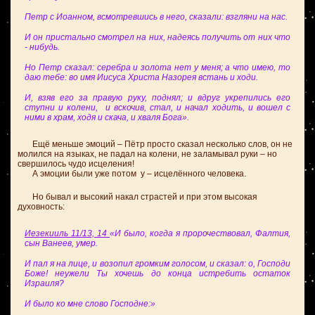
Петр с Иоанном, всмотревшись в него, сказали: взгляни на нас.
И он пристально смотрел на них, надеясь получить от них что
- нибудь.
Но Петр сказал: серебра и золота нет у меня; а что имею, то
даю тебе: во имя Иисуса Христа Назорея встань и ходи.
И, взяв его за правую руку, поднял; и вдруг укрепились его
ступни и колени, и вскочив, стал, и начал ходить, и вошел с
ними в храм, ходя и скача, и хваля Бога».
Ещё меньше эмоций – Пётр просто сказал несколько слов, он не
молился на языках, не падал на колени, не заламывал руки – но
свершилось чудо исцеления!
А эмоции были уже потом у – исцелённого человека.
Но бывал и высокий накал страстей и при этом высокая
духовность:
Иезекииль 11/13, 14
«И было, когда я пророчествовал, Фалтия,
сын Ванеев, умер.
И пал я на лице, и возопил громким голосом, и сказал: о, Господи
Боже! неужели Ты хочешь до конца истребить остаток
Израиля?
И было ко мне слово Господне:»