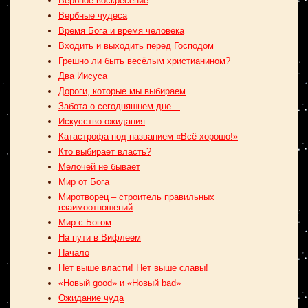
Вербное воскресение
Вербные чудеса
Время Бога и время человека
Входить и выходить перед Господом
Грешно ли быть весёлым христианином?
Два Иисуса
Дороги, которые мы выбираем
Забота о сегодняшнем дне…
Искусство ожидания
Катастрофа под названием «Всё хорошо!»
Кто выбирает власть?
Мелочей не бывает
Мир от Бога
Миротворец – строитель правильных
взаимоотношений
Мир с Богом
На пути в Вифлеем
Начало
Нет выше власти! Нет выше славы!
«Новый good» и «Новый bad»
Ожидание чуда