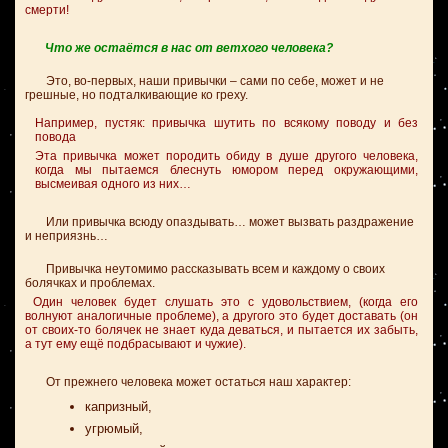
смерти!
Что же остаётся в нас от ветхого человека?
Это, во-первых, наши привычки – сами по себе, может и не
грешные, но подталкивающие ко греху.
Например, пустяк: привычка шутить по всякому поводу и без
повода
Эта привычка может породить обиду в душе другого человека,
когда мы пытаемся блеснуть юмором перед окружающими,
высмеивая одного из них…
Или привычка всюду опаздывать… может вызвать раздражение
и неприязнь…
Привычка неутомимо рассказывать всем и каждому о своих
болячках и проблемах.
Один человек будет слушать это с удовольствием, (когда его
волнуют аналогичные проблеме), а другого это будет доставать (он
от своих-то болячек не знает куда деваться, и пытается их забыть,
а тут ему ещё подбрасывают и чужие).
От прежнего человека может остаться наш характер:
капризный,
угрюмый,