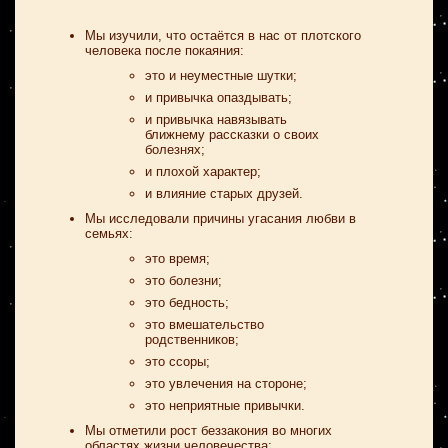
Мы изучили, что остаётся в нас от плотского
человека после покаяния:
это и неуместные шутки;
и привычка опаздывать;
и привычка навязывать
ближнему рассказки о своих
болезнях;
и плохой характер;
и влияние старых друзей.
Мы исследовали причины угасания любви в
семьях:
это время;
это болезни;
это бедность;
это вмешательство
родственников;
это ссоры;
это увлечения на стороне;
это неприятные привычки.
Мы отметили рост беззакония во многих
областях жизни человечества: