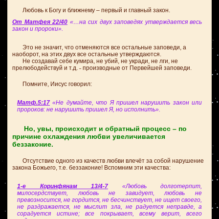
Любовь к Богу и ближнему – первый и главный закон.
От Матфея 22/40
«…на сих двух заповедях утверждается весь
закон и пророки».
Это не значит, что отменяются все остальные заповеди, а
наоборот, на этих двух все остальные утверждаются.
Не создавай себе кумира, не убий, не укради, не лги, не
прелюбодействуй и т.д. ˗ производные от Первейшей заповеди.
Помните, Иисус говорил:
Матф.5:17
«Не думайте, что Я пришел нарушить закон или
пророков: не нарушить пришел Я, но исполнить».
Но, увы, происходит и обратный процесс – по
причине охлаждения любви увеличивается
беззаконие.
Отсутствие одного из качеств любви влечёт за собой нарушение
закона Божьего, т.е. беззаконие! Вспомним эти качества:
1-е Коринфянам 13/4-7
«Любовь долготерпит,
милосердствует, любовь не завидует, любовь не
превозносится, не гордится, не бесчинствует, не ищет своего,
не раздражается, не мыслит зла, не радуется неправде, а
сорадуется истине; все покрывает, всему верит, всего