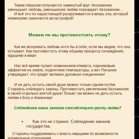
Таким образом получается замкнутый круг: беззаконие
уменьшает любовь; уменьшение любви порождает беззаконие…
И всё это по нарастающей раскручивается в вихрь зла, который
неминуемо закончится катастрофой!
Можем ли мы противостоять этому?
Как же возгревать любовь хотя бы в себе, если мы видим, что она
остывает. Как противостать этому общему процессу охлаждения,
идущему в мире.
Нас всё время пугают изменением климата, парниковым
эффектом на земле, поднятием температуры, а вот Писание
утверждает, что грядёт великое духовное оледенение!
И не дать остыть своей душе можно только одним путём:
Стараясь соблюдать законы. Противостать увеличению беззакония
в своей отдельно взятой душе! Только так можно не дать остыть
любви к Богу и ближнему!
Соблюдение каких законов способствует росту любви?
Как это не странно: Соблюдение законов
государства.
Стараясь поддерживать с власть имущими по возможности
нормальные отношения.