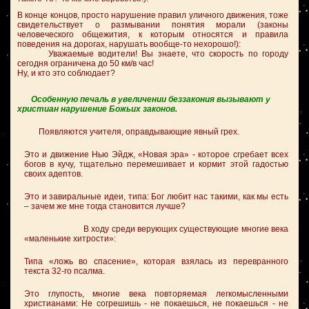
В конце концов, просто нарушение правил уличного движения, тоже
свидетельствует о размывании понятия морали (законы
человеческого общежития, к которым относятся и правила
поведения на дорогах, нарушать вообще-то нехорошо!):
Уважаемые водители! Вы знаете, что скорость по городу
сегодня ограничена до 50 км/в час!
Ну, и кто это соблюдает?
Особенную печаль в увеличении беззакония вызывают у
христиан нарушение Божьих законов.
Появляются учителя, оправдывающие явный грех.
Это и движение Нью Эйдж, «Новая эра» - которое сгребает всех
богов в кучу, тщательно перемешивает и кормит этой гадостью
своих адептов.
Это и завиральные идеи, типа: Бог любит нас такими, как мы есть
– зачем же мне тогда становится лучше?
В ходу среди верующих существующие многие века
«маленькие хитрости»:
Типа «ложь во спасение», которая взялась из перевранного
текста 32-го псалма.
Это глупость, многие века повторяемая легкомысленными
христианами: Не согрешишь - не покаешься, не покаешься - не