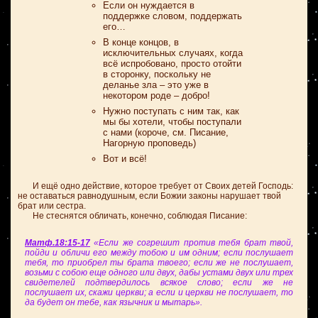
Если он нуждается в
поддержке словом, поддержать
его…
В конце концов, в
исключительных случаях, когда
всё испробовано, просто отойти
в сторонку, поскольку не
деланье зла – это уже в
некотором роде – добро!
Нужно поступать с ним так, как
мы бы хотели, чтобы поступали
с нами (короче, см. Писание,
Нагорную проповедь)
Вот и всё!
И ещё одно действие, которое требует от Своих детей Господь:
не оставаться равнодушным, если Божии законы нарушает твой
брат или сестра.
Не стеснятся обличать, конечно, соблюдая Писание:
Матф.18:15-17
«Если же согрешит против тебя брат твой,
пойди и обличи его между тобою и им одним; если послушает
тебя, то приобрел ты брата твоего; если же не послушает,
возьми с собою еще одного или двух, дабы устами двух или трех
свидетелей подтвердилось всякое слово; если же не
послушает их, скажи церкви; а если и церкви не послушает, то
да будет он тебе, как язычник и мытарь».