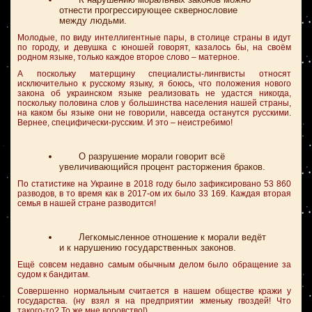
отнести прогрессирующее сквернословие
между людьми.
Молодые, по виду интеллигентные пары, в столице страны в идут
по городу, и девушка с юношей говорят, казалось бы, на своём
родном языке, только каждое второе слово – матерное.
А поскольку матерщину специалисты-лингвисты относят
исключительно к русскому языку, я боюсь, что положения нового
закона об украинском языке реализовать не удастся никогда,
поскольку половина слов у большинства населения нашей страны,
на каком бы языке они не говорили, навсегда останутся русскими.
Вернее, специфически-русским. И это – неистребимо!
О разрушение морали говорит всё
увеличивающийся процент расторжения браков.
По статистике на Украине в 2018 году было зафиксировано 53 860
разводов, в то время как в 2017-ом их было 33 169. Каждая вторая
семья в нашей стране разводится!
Легкомысленное отношение к морали ведёт
и к нарушению государственных законов.
Ещё совсем недавно самым обычным делом было обращение за
судом к бандитам.
Совершенно нормальным считается в нашем обществе кражи у
государства. (ну взял я на предприятии жменьку гвоздей! Что
такого-то? То же мне воровство!).