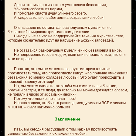
Делая это, мы противостоим умножению беззакония,
Убираем соблазн из церкви,
И помогаем спасти душу ближнего своего.
А, следовательно, работаем на возрастание любви!
Очень важно не оставаться равнодушным к увеличению
беззаконий в мировом христианском движении.
Никогда и не за что не поддерживайте течения в христианстве,
которые сознательно идут на нарушение Божьих заповедей.
Не оставайся равнодушным к увеличению беззакония в мире.
Но непременно говори людям, если они неправы, о том, что они-
таки не правы.
Понятно, что мы не можем повернуть историю вспять и
противостать тому, что провозгласил Иисус: «по причине умножения
беззакония во многих охладеет любовь»! Это будет происходить и
приведёт к концу этот мир!
Но, мы можем сделать так, чтобы мы сами, и наши близкие,
братья и сёстры, и те люди, до которых мы можем дотянутся словом,
не попали в число этих самых «многих»
Потому что многие, не значит – все!
И наша задача, чтобы эта разница, между числом ВСЕ и числом
МНОГИЕ – была как можно больше!
Заключение.
Итак, мы сегодня рассуждали о том, как нам противостоять
умножению беззакония и охлаждения любви.