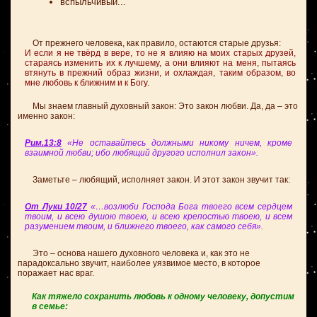
вспыльчивый...
От прежнего человека, как правило, остаются старые друзья:
И если я не твёрд в вере, то не я влияю на моих старых друзей,
стараясь изменить их к лучшему, а они влияют на меня, пытаясь
втянуть в прежний образ жизни, и охлаждая, таким образом, во
мне любовь к ближним и к Богу.
Мы знаем главный духовный закон: Это закон любви. Да, да – это
именно закон:
Рим.13:8
«Не оставайтесь должными никому ничем, кроме
взаимной любви; ибо любящий другого исполнил закон».
Заметьте – любящий, исполняет закон. И этот закон звучит так:
От Луки 10/27
«…возлюби Господа Бога твоего всем сердцем
твоим, и всею душою твоею, и всею крепостью твоею, и всем
разумением твоим, и ближнего твоего, как самого себя».
Это – основа нашего духовного человека и, как это не
парадоксально звучит, наиболее уязвимое место, в которое
поражает нас враг.
Как тяжело сохранить любовь к одному человеку, допустим
в семье: