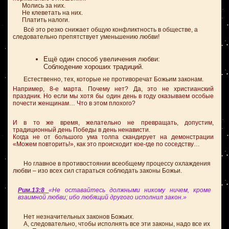
Молись за них.
Не клеветать на них.
Платить налоги.
Всё это резко снижает общую конфликтность в обществе, а
следовательно препятствует уменьшению любви!
Ещё один способ увеличения любви:
Соблюдение хороших традиций.
Естественно, тех, которые не противоречат Божьим законам.
Например, 8-е марта. Почему нет? Да, это не христианский
праздник. Но если мы хотя бы один день в году оказываем особые
почести женщинам… Что в этом плохого?
И в то же время, желательно не превращать, допустим,
традиционный день Победы в день ненависти.
Когда не от большого ума толпа скандирует на демонстрации
«Можем повторить!», как это происходит кое-где по соседству…
Но главное в противостоянии всеобщему процессу охлаждения
любви – изо всех сил стараться соблюдать законы Божьи.
Рим.13:8
«Не оставайтесь должными никому ничем, кроме
взаимной любви; ибо любящий другого исполнил закон.»
Нет незначительных законов Божьих.
А, следовательно, чтобы исполнять все эти законы, надо все их