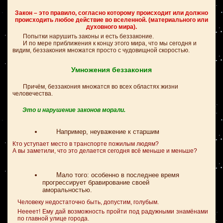
Закон – это правило, согласно которому происходит или должно
происходить любое действие во вселенной. (материального или
духовного мира).
Попытки нарушить законы и есть беззаконие.
И по мере приближения к концу этого мира, что мы сегодня и
видим, беззакония множатся просто с чудовищной скоростью.
Умножения беззакония
Причём, беззакония множатся во всех областях жизни
человечества.
Это и нарушение законов морали.
Например, неуважение к старшим
Кто уступает место в транспорте пожилым людям?
А вы заметили, что это делается сегодня всё меньше и меньше?
Мало того: особенно в последнее время
прогрессирует бравирование своей
аморальностью.
Человеку недостаточно быть, допустим, голубым.
Неееет! Ему дай возможность пройти под радужными знамёнами
по главной улице города.