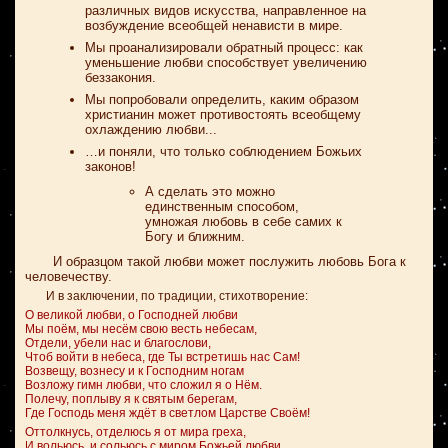
различных видов искусства, направленное на
возбуждение всеобщей ненависти в мире.
Мы проанализировали обратный процесс: как
уменьшение любви способствует увеличению
беззакония.
Мы попробовали определить, каким образом
христианин может противостоять всеобщему
охлаждению любви...
…и поняли, что только соблюдением Божьих
законов!
А сделать это можно
единственным способом,
умножая любовь в себе самих к
Богу и ближним.
И образцом такой любви может послужить любовь Бога к
человечеству.
И в заключении, по традиции, стихотворение:
О великой любви, о Господней любви
Мы поём, мы несём свою весть небесам,
Отдели, убели нас и благослови,
Чтоб войти в небеса, где Ты встретишь нас Сам!
Возвещу, вознесу и к Господним ногам
Возложу гимн любви, что сложил я о Нём.
Полечу, поплыву я к святым берегам,
Где Господь меня ждёт в светлом Царстве Своём!
Оттолкнусь, отделюсь я от мира греха,
И вольюсь, и сольюсь с миром Божьей любви...