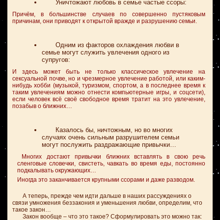
Уничтожают любовь в семье частые ссоры:
Причём, в большинстве случаев по совершенно пустяковым
причинам, они приводят к открытой вражде и разрушению семьи.
Одним из факторов охлаждения любви в
семье могут служить увлечения одного из
супругов:
И здесь может быть не только классическое увлечение на
сексуальной почве, но и чрезмерное увлечение работой, или каким-
нибудь хобби (музыкой, туризмом, спортом, а в последнее время к
таким увлечениям можно отнести компьютерные игры, и соцсети),
если человек всё своё свободное время тратит на это увлечение,
позабыв о ближних…
Казалось бы, ничтожным, но во многих
случаях очень сильным разрушителем семьи
могут послужить раздражающие привычки…
Многих достают привычки ближних вставлять в свою речь
сленговые словечки, свистеть, чавкать во время еды, постоянно
подкалывать окружающих…
Иногда это заканчивается крупными ссорами и даже разводом.
А теперь, прежде чем идти дальше в наших рассуждениях о
связи умножения беззакония и уменьшения любви, определим, что
такое закон…
Закон вообще – что это такое? Сформулировать это можно так: