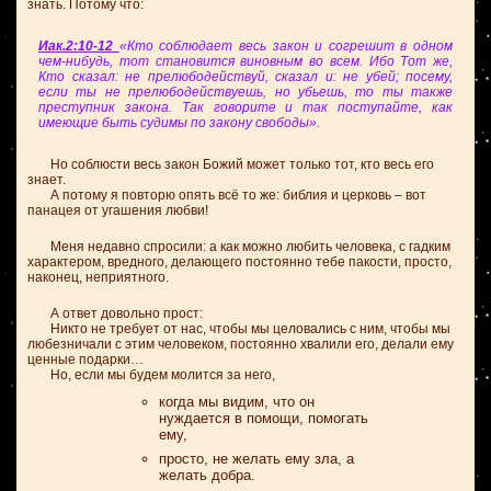
знать. Потому что:
Иак.2:10-12
«Кто соблюдает весь закон и согрешит в одном
чем-нибудь, тот становится виновным во всем. Ибо Тот же,
Кто сказал: не прелюбодействуй, сказал и: не убей; посему,
если ты не прелюбодействуешь, но убьешь, то ты также
преступник закона. Так говорите и так поступайте, как
имеющие быть судимы по закону свободы».
Но соблюсти весь закон Божий может только тот, кто весь его
знает.
А потому я повторю опять всё то же: библия и церковь – вот
панацея от угашения любви!
Меня недавно спросили: а как можно любить человека, с гадким
характером, вредного, делающего постоянно тебе пакости, просто,
наконец, неприятного.
А ответ довольно прост:
Никто не требует от нас, чтобы мы целовались с ним, чтобы мы
любезничали с этим человеком, постоянно хвалили его, делали ему
ценные подарки…
Но, если мы будем молится за него,
когда мы видим, что он
нуждается в помощи, помогать
ему,
просто, не желать ему зла, а
желать добра.