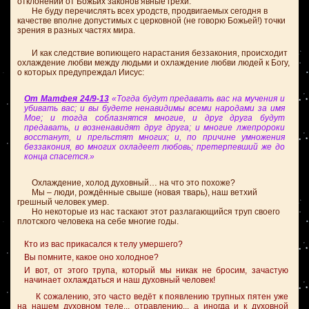
отклонений от Божьих законов явные грехи.
Не буду перечислять всех уродств, продвигаемых сегодня в
качестве вполне допустимых с церковной (не говорю Божьей!) точки
зрения в разных частях мира.
И как следствие вопиющего нарастания беззакония, происходит
охлаждение любви между людьми и охлаждение любви людей к Богу,
о которых предупреждал Иисус:
От Матфея 24/9-13
«Тогда будут предавать вас на мучения и
убивать вас; и вы будете ненавидимы всеми народами за имя
Мое; и тогда соблазнятся многие, и друг друга будут
предавать, и возненавидят друг друга; и многие лжепророки
восстанут, и прельстят многих; и, по причине умножения
беззакония, во многих охладеет любовь; претерпевший же до
конца спасется.»
Охлаждение, холод духовный… на что это похоже?
Мы – люди, рождённые свыше (новая тварь), наш ветхий
грешный человек умер.
Но некоторые из нас таскают этот разлагающийся труп своего
плотского человека на себе многие годы.
Кто из вас прикасался к телу умершего?
Вы помните, какое оно холодное?
И вот, от этого трупа, который мы никак не бросим, зачастую
начинает охлаждаться и наш духовный человек!
К сожалению, это часто ведёт к появлению трупных пятен уже
на нашем духовном теле,.. отравлению,.. а иногда и к духовной