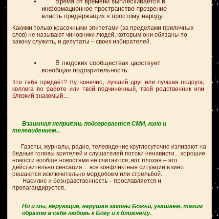
Время от времени выплёскивается в
информационное пространство презрение
власть предержащих к простому народу.
Какими только красочными эпитетами (за пределами приличных
слов) не называют чиновники людей, которым они обязаны по
закону служить, и депутаты – своих избирателей.
В людских сообществах царствует
всеобщая подозрительность:
Кто тебя предаёт? Ну, конечно, лучший друг или лучшая подруга;
коллега по работе или твой подчинённый, твой родственник или
близкий знакомый…
.
Взаимная неприязнь подогревается СМИ, кино и
телевидением..
.
Газеты, журналы, радио, телевидение круглосуточно изливают на
бедные головы зрителей и слушателей потоки ненависти... хорошие
новости вообще новостями не считаются; вот плохая – это
действительно сенсация… все конфликтные ситуации в кино
решаются исключительно мордобоем или стрельбой..
Насилие и безнравственность – прославляется и
пропагандируется.
Но и мы, верующие, нарушая законы Божьи, угашаем, таким
образом в себе любовь к Богу и к ближнему.