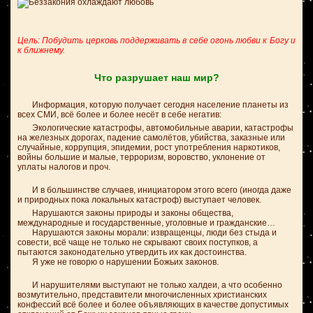
Цель: Побудить церковь поддерживать в себе огонь любви к Богу и
к ближнему.
Что разрушает наш мир?
Информация, которую получает сегодня население планеты из
всех СМИ, всё более и более несёт в себе негатив:
Экологические катастрофы, автомобильные аварии, катастрофы
на железных дорогах, падение самолётов, убийства, заказные или
случайные, коррупция, эпидемии, рост употребления наркотиков,
войны большие и малые, терроризм, воровство, уклонение от
уплаты налогов и проч.
И в большинстве случаев, инициатором этого всего (иногда даже
и природных пока локальных катастроф) выступает человек.
Нарушаются законы природы и законы общества,
международные и государственные, уголовные и гражданские…
Нарушаются законы морали: извращенцы, люди без стыда и
совести, всё чаще не только не скрывают своих поступков, а
пытаются законодательно утвердить их как достоинства.
Я уже не говорю о нарушении Божьих законов.
И нарушителями выступают не только халдеи, а что особенно
возмутительно, представители многочисленных христианских
конфессий всё более и более объявляющих в качестве допустимых