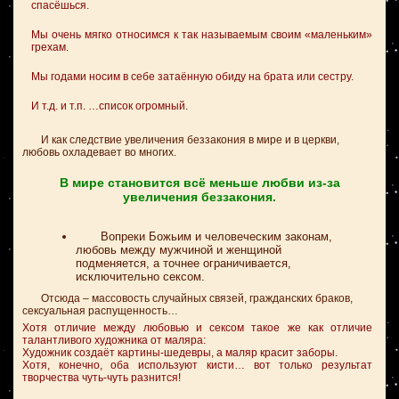
спасёшься.
Мы очень мягко относимся к так называемым своим «маленьким»
грехам.
Мы годами носим в себе затаённую обиду на брата или сестру.
И т.д. и т.п. …список огромный.
И как следствие увеличения беззакония в мире и в церкви,
любовь охладевает во многих.
В мире становится всё меньше любви из-за
увеличения беззакония.
Вопреки Божьим и человеческим законам,
любовь между мужчиной и женщиной
подменяется, а точнее ограничивается,
исключительно сексом.
Отсюда – массовость случайных связей, гражданских браков,
сексуальная распущенность…
Хотя отличие между любовью и сексом такое же как отличие
талантливого художника от маляра:
Художник создаёт картины-шедевры, а маляр красит заборы.
Хотя, конечно, оба используют кисти… вот только результат
творчества чуть-чуть разнится!