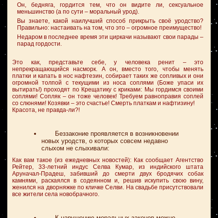
Он, бедняга, гордится тем, что он видите ли, сексуальное
меньшинство (а по сути – моральный урод).
Вы знаете, какой наилучший способ прикрыть своё уродство?
Правильно: настаивать на том, что это – огромное преимущество!
Недаром в последнее время эти циркачи называют свои парады –
парад гордости.
Это как, представьте себе, у человека ренит – это
непрекращающийся насморк. А он, вместо того, чтобы менять
платки и капать в нос нафтезин, собирает таких же сопливых и они
огромной толпой с текущими из носа соплями (Боже упаси их
вытирать!) проходят по Крещатику с криками: Мы гордимся своими
соплями! Сопляк – он тоже человек! Требуем равноправия соплей
со слюнями! Козявки – это счастье! Смерть платкам и нафтизину!
Красота, не правда-ли?!
Беззаконие проявляется в возникновении
новых уродств, о которых совсем недавно
слыхом не слыхивали:
Как вам такое (из ежедневных новостей): Как сообщает Агентство
Рейтер, 33-летний индус Селва Кумар, из индийского штата
Аруначал-Прадеш, забивший до смерти двух бродячих собак
камнями, раскаялся в содеянном и, решив искупить свою вину,
женился на дворняжке по кличке Селви. На свадьбе присутствовали
все жители села новобрачного.
К нарушению моральных законов можно