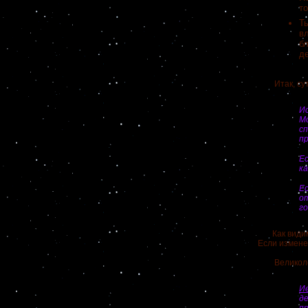
т
Т
в
б
д
Итак, суть,
И
М
с
пр
Ес
ка
Е
от
г
Как видим,
Если изменен
Великолепно
Ие
д