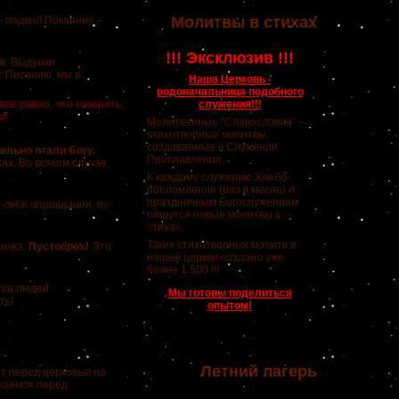
Молитвы в стихах
 подвиг! Покаяние –
!!! Эксклюзив !!!
в. Выдумки
т Писанию, мы в
Наша Церковь -
родоначальница подобного
ё равно, что говорить,
служения!!!
м!
Молитвенные "Славословия" –
стихотворные молитвы,
создаваемые в Служении
ельно лгали Богу.
Прославления.
ах. Во всяком случае,
К каждому служению Хлебо-
преломления (раз в месяц) и
праздничным Богослужениям
 себя оправдания, по
пишутся новые молитвы в
стихах.
Таких стихотворных молитв в
личка:
Пустобрёх!
Это
нашей церкви создано уже
более 1 500 !!!
тва людей
Мы готовы поделиться
ть!
опытом!
Летний лагерь
т перед церковью на
 каемся перед