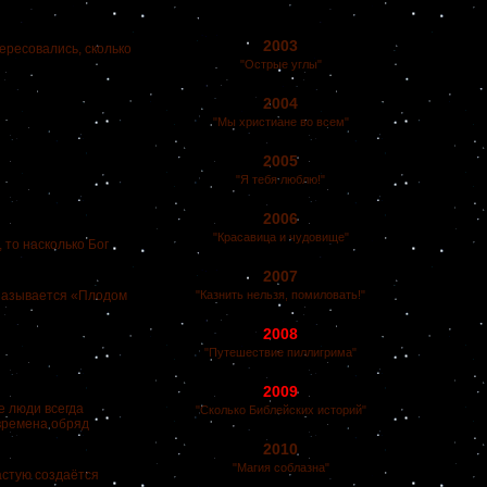
2003
ересовались, сколько
"Острые углы"
2004
"Мы христиане во всем"
2005
"Я тебя люблю!"
2006
"Красавица и чудовище"
 то насколько Бог
2007
называется «Плодом
"Казнить нельзя, помиловать!"
2008
"Путешествие пиллигрима"
2009
 люди всегда
"Сколько Библейских историй"
 времена обряд
2010
"Магия соблазна"
стую создаётся