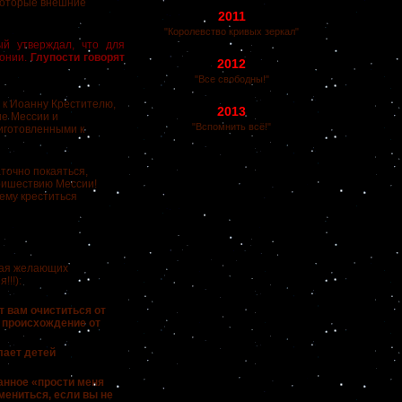
екоторые внешние
2011
"Королевство кривых зеркал"
ый утверждал, что для
монии.
Глупости говорят
2012
"Все свободны!"
к Иоанну Крестителю,
2013
ие Мессии и
"Вспомнить всё!"
иготовленными к
точно покаяться,
пришествию Мессии!
ему креститься
чая желающих
!!!):
т вам очиститься от
о происхождение от
лает детей
танное «прости меня
мениться, если вы не