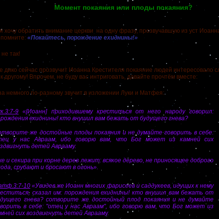
Момент покаяния или плоды покаяния?
очу обратить внимание церкви на одну фразу, прозвучавшую из уст Иоанна
е помните:
«Покайтесь, порождение ехиднины!»
не так!
дико сейчас прозвучит Иоанна Крестителя покаяние людей интересовало сл
 другому! Впрочем, не буду вас интриговать, давайте прочтём вместе:
емного по-разному звучит в изложении Луки и Матфея:
к.3:7-9
«[Иоанн] приходившему креститься от него народу говорил:
орождения ехиднины! кто внушил вам бежать от будущего гнева?
отворите же достойные плоды покаяния и не думайте говорить в себе:
тец у нас Авраам, ибо говорю вам, что Бог может из камней сих
здвигнуть детей Аврааму.
е и секира при корне дерев лежит: всякое дерево, не приносящее доброго
ода, срубают и бросают в огонь».
атф.3:7-10
«Увидев же Иоанн многих фарисеев и саддукеев, идущих к нему
реститься, сказал им: порождения ехиднины! кто внушил вам бежать от
удущего гнева? сотворите же достойный плод покаяния и не думайте
ворить в себе: "отец у нас Авраам", ибо говорю вам, что Бог может из
мней сих воздвигнуть детей Аврааму.