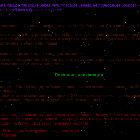
е и секира при корне дерев лежит: всякое дерево, не приносящее доброго
ода, срубают и бросают в огонь».
имание – Иоанн не говорил им «покайтесь»! А говорил: Сотворите достойн
едовательно, и Бога, поскольку Иоанн Креститель был наибольший среди проро
овал о нём Иисус. А это значит, что через него говорил к людям Сам Бог! Так 
о по себе, а именно его плоды!
змышляем мы сегодня о «плодах покаяния».
вершается именно, как семя, начало, вступление к процессу (короткому ил
важен именно результатом, плодами…
Покаяние, как фикция
ние… Сколько народу на Украине прошло через покаяние за последние 20 
ажу: Миллионы!
смотрите на современные церкви: 2-3 % от всех покаявшихся! Где остальн
 приносящие плода, которые срубают и бросают в огонь!
 мы сегодня живём на грандиозном лесоповале. Вокруг, насколько хвата
иллионы поваленных деревьев… И среди них, кое-где, то там то сям сто
лодами на ветках… Вот такая печальная картина!
 огонь для этих срубленных деревьев уже
 подходе!