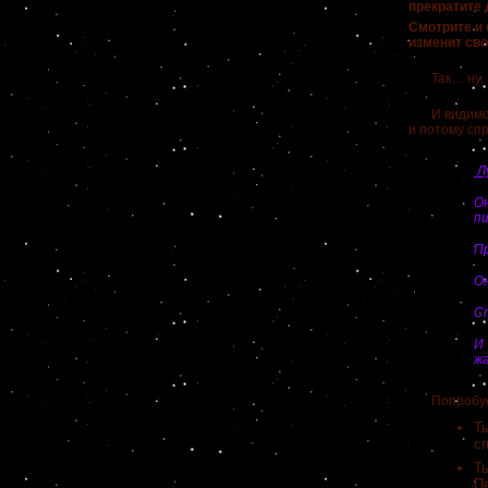
прекратите 
Смотрите и 
изменит св
Так… ну, ил
И видимо, з
и потому сп
Лу
Он
пи
Пр
Он
Сп
И 
ж
Попробуем п
Т
с
Т
Пе