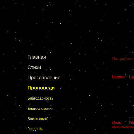
Главная
Понравило
Стихи
»
Главная
Пр
Прославление
Проповеди
Благодарность
Благословения
Божья воля
Цель: Уб
оцениваетс
Гордость