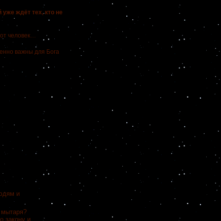
 уже ждёт тех, кто не
тот человек…
енно важны для Бога
юдям и
 мытаря?
о закону и