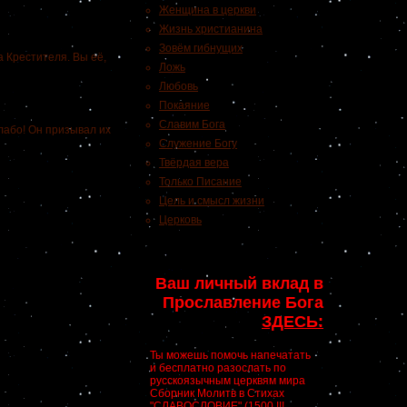
Женщина в церкви
Жизнь христианина
Зовём гибнущих
 Крестителя. Вы её,
Ложь
Любовь
Покаяние
Славим Бога
або! Он призывал их
Служение Богу
Твёрдая вера
Только Писание
Цель и смысл жизни
Церковь
Ваш личный вклад в
Прославление Бога
ЗДЕСЬ:
Ты можешь помочь напечатать
и бесплатно разослать по
русскоязычным церквям мира
Сборник Молитв в Стихах
"СЛАВОСЛОВИЕ" (1500 !!!