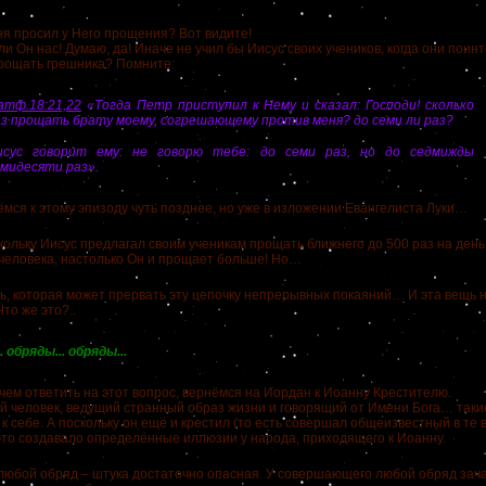
 просил у Него прощения? Вот видите!
Он нас! Думаю, да! Иначе не учил бы Иисус своих учеников, когда они поинт
рощать грешника? Помните:
атф.18:21,22
«Тогда Петр приступил к Нему и сказал: Господи! сколько
аз прощать брату моему, согрешающему против меня? до семи ли раз?
исус говорит ему: не говорю тебе: до семи раз, но до седмижды
мидесяти раз».
 к этому эпизоду чуть позднее, но уже в изложении Евангелиста Луки…
льку Иисус предлагал своим ученикам прощать ближнего до 500 раз на день,
человека, настолько Он и прощает больше! Но…
которая может прервать эту цепочку непрерывных покаяний… И эта вещь 
то же это?..
 обряды... обряды...
 ответить на этот вопрос, вернёмся на Иордан к Иоанну Крестителю.
ловек, ведущий странный образ жизни и говорящий от Имени Бога… такие
 к себе. А поскольку он ещё и крестил (то есть совершал общеизвестный в те
это создавало определённые иллюзии у народа, приходящего к Иоанну.
ой обряд – штука достаточно опасная. У совершающего любой обряд зача