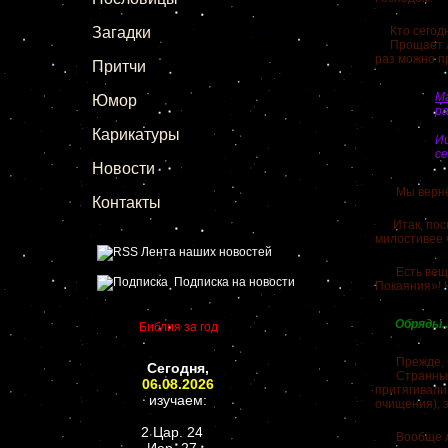
Загадки
Кто сегодня
Прощает ли 
раз можно п
Притчи
М
Юмор
р
Карикатуры
И
се
Новости
Мы вернёмся
Контакты
Итак, поско
милостивее 
Лента наших новостей
Есть вещь, 
Подписка на новости
Покаяния»! Ч
Обряды...
Библия за год
Прежде, чем
Сегодня,
Странный че
06.08.2026
притягивали
изучаем:
очищения), 
2 Цар. 24
Вообще люб