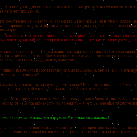
это поступок! Для большинства людей произнести слова «я виноват», это –
Без него нет прощения…
 собственно начинается христианство… Не с крещения в купели младенце
 за первоапостольской церковью поколений христиан, которые противореча
ринимаем.
ворить о том, что младенец после крещения становится христианином, вс
о человек, купивший диплом врача в подземном переходе, становится медико
аденцах сейчас речь. Р
ечь о взрослых, серьёзных людях, которые сознат
т покаяния они не лгали! Они искренне верили, что раскаиваются в своих грех
что большинство из них думали именно так!
ришло время жить в соответствии со Словом Божьим, они начали искать для
ичине этого не делать?
азвать человека, который не держит слово? Есть такая обидная собачья к
 лает просто так, без всякой причины, от избытка активности.
аяние в период так называемого «Пробуждения» у абсолютного большинс
как раз от избытка активности: по принципу – а чего бы мне ещё такого учуди
тимся к тем, кто остался в церкви. Как часто мы каемся?
з христиан по несколько десятков раз за свою христианскую жизнь выходя
еловек слаб! И каждый из нас много согрешает… И мы каждый день в чём-то