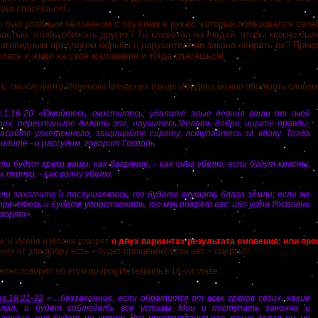
огда спасёшься!
ы был злобным человеком с оружием в руках, который пользовался свое
ластью, чтобы обижать других? Ты клеветал на людей, чтобы можно был
лаговидным предлогом борьбы с нарушителями закона обирать их? Прекр
елать и живи на своё жалование и тогда спасёшься!
 смысл, центр Иоаннова крещения в воде Иордана можно обобщить словам
с.1:16-20 «Омойтесь, очиститесь; удалите злые деяния ваши от очей
оих; перестаньте делать зло; научитесь делать добро, ищите правды,
пасайте угнетенного, защищайте сироту, вступайтесь за вдову. Тогда
идите - и рассудим, говорит Господь.
ли будут грехи ваши, как багряное, - как снег убелю; если будут красны,
к пурпур, - как волну убелю.
сли захотите и послушаетесь, то будете вкушать блага земли; если же
речетесь и будете упорствовать, то меч пожрет вас: ибо уста Господни
оворят».
 и Исайя и Иоанн говорят
о двух вариантах результата омовения: или про
ия от зла добру есть – будет прощение; если нет – смерть!!!
 говорил об этом пророк Иезекииль в 18-ой главе:
з.18:21-32
«…беззаконник, если обратится от всех грехов своих, какие
елал, и будет соблюдать все уставы Мои и поступать законно и