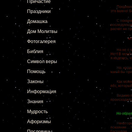
Причастие
Покаяние – 
Праздники
это важно! 
С покаяния,
Домашка
последующих
расчёт не п
Дом Молитвы
Го
чт
Фотогалерея
Но не о мл
Библия
Нет! В момен
я надеюсь, 
Символ веры
Но, когда п
Помощь
какой бы пр
Законы
Как можно н
пёс, который
Информация
Видимо пок
происходило 
Знания
Мудрость
Но обра
Афоризмы
Некоторые и
покаяние… Ч
Пословицы
Господом.