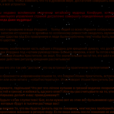
о для того, чтобы изменить что-то в духовном мире, достаточно совершить н
 и всё устроится.
ы недавно вспоминали изречение китайского мудреца Конфуция, котор
равильного управления страной достаточно совершать определённые цере
ногда даже мудрецы!
 к крещению в воде Иордана… Толпы людей со всего Израиля собирались 
о записям историков в те времена по особенному ревностно ожидалось явлен
ние Царства под Его правлением и люди были озабочены тем, чтобы быть пр
го царства…
му, значительная часть идущих к Иордану для крещения думала, что доста
одах Иордана под «чутким руководством» Божьего пророка, и всё! Ты готов к 
ловам Иоанна Крестителя, он знал, что значительная часть тех, кто шёл к н
акое действие ритуала крещения рассчитывали!
его это так уже "достало", что он встречал их практически проклятиями!
оизнести современным языком то, что говорил Иоанн Креститель, встре
» или если хотите – «обаптистериться». Итак, говорит Иоанн Креститель (не я
думаете, гадёныши! Что вот это лёгкое купание в грязной водичке позволи
стей и грехов, и избежать адского огня?! Или вы рассчитываете на то, чт
 Авраама делает и вас праведниками?!
будьте «этих глупостев»! Бог, если нужно вот из этих вот булыжников сде
которые будут в тысячи раз чище вас!
о важнее то, что вы будете делать после покаяния, чем наспех пробормо
оропливое макание в речную воду. Если ваша жизнь после покаяния не из