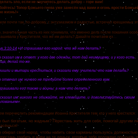
делать зло, если не научитесь делать добро – горе вам!
бойтесь! Топор Божьего гнева уже занесён над вами и огонь ярости Божьей
ою жизнь!»
и почти так, по-доброму, с энтузиазмом и радостью, встречал крещаемых э
начительная часть из них понимала, что именно дела после покаяния особ
рашивала у Крестителя, что же им делать? Давайте почитаем из…
к.3:10-14
«И спрашивал его народ: что же нам делать?
 сказал им в ответ: у кого две одежды, тот дай неимущему, и у кого есть
ща, делай то же.
ишли и мытари креститься, и сказали ему: учитель! что нам делать?
 отвечал им: ничего не требуйте более определенного вам.
рашивали его также и воины: а нам что делать?
сказал им: никого не обижайте, не клевещите, и довольствуйтесь своим
алованьем».
еречислить рекомендации Иоанна Крестителя тем, кто у него крестился:
ы был богатым, но жадным? Перестань жить для себя, помогай другим л
пасёшься!
ы обирал свой народ, чтобы набить свои карманы пользуясь должностью
рестань грабить и живи на те деньги, которые тебе положено получать п