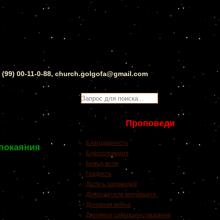
0 (99) 00-11-0-88, church.golgofa@gmail.com
Проповеди
Благодарность
покаяния
Благословения
Божья воля
Гордость
Десять заповедей
Добродетели верующего
Духовная война
Духовное совершенствование