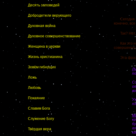
Десять заповедей
Добродетели верующего
Сегодня я х
конечно, вс
Духовная война
Так? Нет, 
Духовное совершенствование
Как это не 
Женщина в церкви
совершенно к
Жизнь христианина
Эта фраза н
Зовём гибнущих
Лу
п
Ложь
С
о
Любовь
во
Покаяние
Уж
пл
Славим Бога
М
Служение Богу
к
б
го
Твёрдая вера
ка