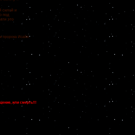
й силой и
о под
ати это
и пророка Исайи:
щение, или смерть!!!