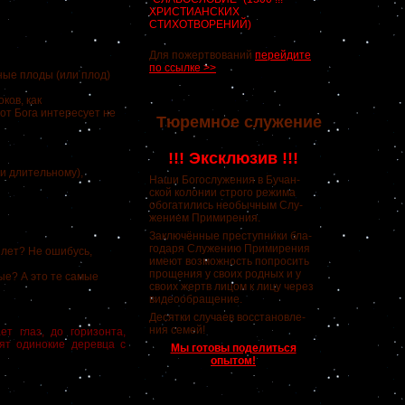
ХРИСТИАНСКИХ
СТИХОТВОРЕНИЙ)
Для пожертвований
перейдите
по ссылке >>
ые плоды (или плод)
ков, как
вот Бога интересует не
Тюремное служение
!!! Эксклюзив !!!
и длительному),
Наши Богослужения в Бучан-
ской колонии строго режима
обогатились необычным Слу-
жением Примирения.
Заключённые преступники бла-
годаря Служению Примирения
лет? Не ошибусь,
имеют возможность попросить
прощения у своих родных и у
ые? А это те самые
своих жертв лицом к лицу через
видеообращение.
Десятки случаев восстановле-
ния семей!
ет глаз, до горизонта,
ят одинокие деревца с
Мы готовы поделиться
опытом!