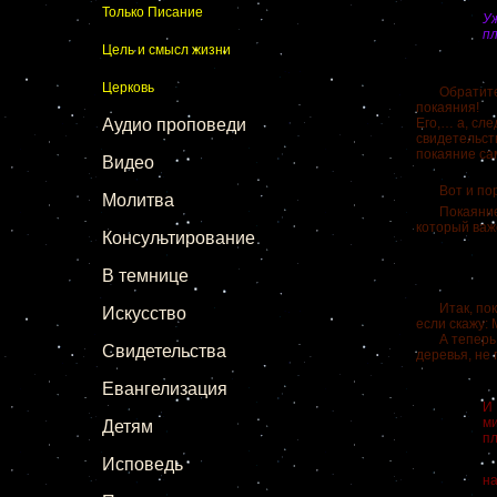
Только Писание
Уж
пл
Цель и смысл жизни
Церковь
Обратите вн
покаяния!
Аудио проповеди
Его,… а, сл
свидетельств
покаяние сам
Видео
Вот и пора
Молитва
Покаяние со
который 
Консультирование
В темнице
Итак, покая
Искусство
если ск
А теперь по
Свидетельства
деревья, не
Евангелизация
И
м
Детям
п
Исповедь
И
на