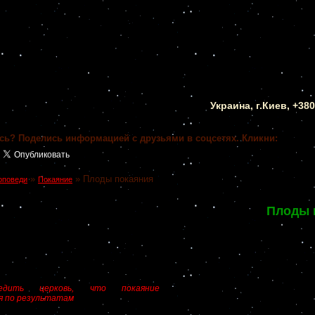
Украина, г.Киев, +38
сь? Поделись информацией с друзьями в соцсетях. Кликни:
»
»
Плоды покаяния
оповеди
Покаяние
Плоды 
едить церковь, что покаяние
я по результатам