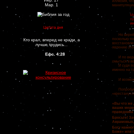
Иер. 27
иллюзия, чт
Мар. 1
манипуляции,
М
п
и
Цитата дня
Но вернёмся
поскольку п
Кто крал, вперед не кради, а
восстановле
лучше трудись...
явлению это
Ефс. 4:28
И по видимо
омыться в в
И судя по с
именно на т
И возможно 
Попробую пр
«крестанутся
«Вы что же 
ваших мерзо
праведника
Бросьте! За
Аврамовых, 
Богу намног
Боже» или т