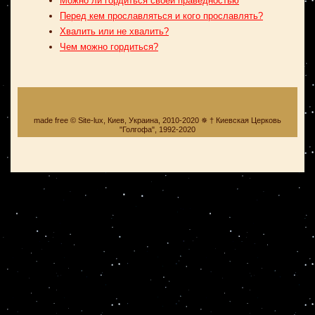
Можно ли гордиться своей праведностью
Перед кем прославляться и кого прославлять?
Хвалить или не хвалить?
Чем можно гордиться?
made free © Site-lux, Киев, Украина, 2010-2020 ✵ † Киевская Церковь
"Голгофа", 1992-2020