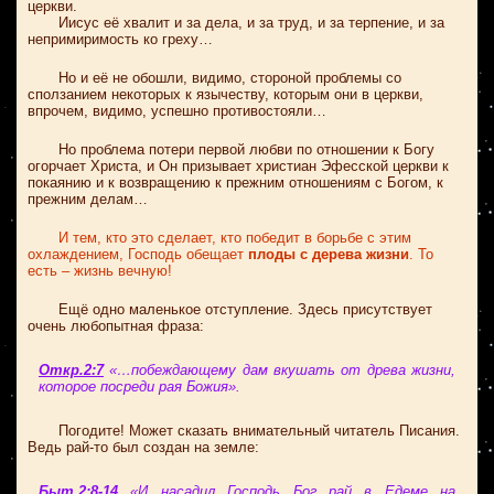
церкви.
Иисус её хвалит и за дела, и за труд, и за терпение, и за
непримиримость ко греху…
Но и её не обошли, видимо, стороной проблемы со
сползанием некоторых к язычеству, которым они в церкви,
впрочем, видимо, успешно противостояли…
Но проблема потери первой любви по отношении к Богу
огорчает Христа, и Он призывает христиан Эфесской церкви к
покаянию и к возвращению к прежним отношениям с Богом, к
прежним делам…
И тем, кто это сделает, кто победит в борьбе с этим
охлаждением, Господь обещает
плоды с дерева жизни
. То
есть – жизнь вечную!
Ещё одно маленькое отступление. Здесь присутствует
очень любопытная фраза:
Откр.2:7
«…побеждающему дам вкушать от древа жизни,
которое посреди рая Божия».
Погодите! Может сказать внимательный читатель Писания.
Ведь рай-то был создан на земле:
Быт.2:8-14
«И насадил Господь Бог рай в Едеме на