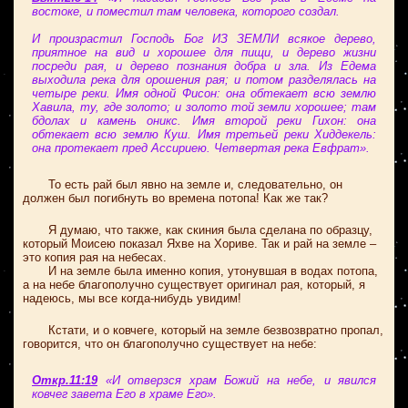
востоке, и поместил там человека, которого создал.
И произрастил Господь Бог ИЗ ЗЕМЛИ всякое дерево,
приятное на вид и хорошее для пищи, и дерево жизни
посреди рая, и дерево познания добра и зла. Из Едема
выходила река для орошения рая; и потом разделялась на
четыре реки. Имя одной Фисон: она обтекает всю землю
Хавила, ту, где золото; и золото той земли хорошее; там
бдолах и камень оникс. Имя второй реки Гихон: она
обтекает всю землю Куш. Имя третьей реки Хиддекель:
она протекает пред Ассириею. Четвертая река Евфрат».
То есть рай был явно на земле и, следовательно, он
должен был погибнуть во времена потопа! Как же так?
Я думаю, что также, как скиния была сделана по образцу,
который Моисею показал Яхве на Хориве. Так и рай на земле –
это копия рая на небесах.
И на земле была именно копия, утонувшая в водах потопа,
а на небе благополучно существует оригинал рая, который, я
надеюсь, мы все когда-нибудь увидим!
Кстати, и о ковчеге, который на земле безвозвратно пропал,
говорится, что он благополучно существует на небе:
Откр.11:19
«И отверзся храм Божий на небе, и явился
ковчег завета Его в храме Его».