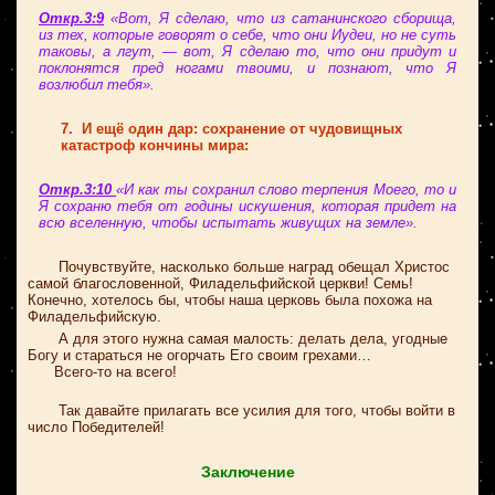
Откр.3:9
«Вот, Я сделаю, что из сатанинского сборища,
из тех, которые говорят о себе, что они Иудеи, но не суть
таковы, а лгут, — вот, Я сделаю то, что они придут и
поклонятся пред ногами твоими, и познают, что Я
возлюбил тебя».
7. И ещё один дар: сохранение от чудовищных
катастроф кончины мира:
Откр.3:10
«И как ты сохранил слово терпения Моего, то и
Я сохраню тебя от годины искушения, которая придет на
всю вселенную, чтобы испытать живущих на земле».
Почувствуйте, насколько больше наград обещал Христос
самой благословенной, Филадельфийской церкви! Семь!
Конечно, хотелось бы, чтобы наша церковь была похожа на
Филадельфийскую.
А для этого нужна самая малость: делать дела, угодные
Богу и стараться не огорчать Его своим грехами…
Всего-то на всего!
Так давайте прилагать все усилия для того, чтобы войти в
число Победителей!
Заключение