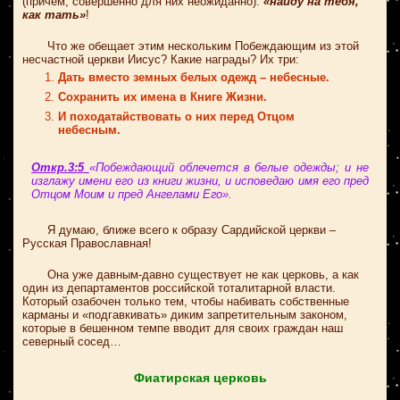
(причём, совершенно для них неожиданно):
«найду на тебя,
как тать»
!
Что же обещает этим нескольким Побеждающим из этой
несчастной церкви Иисус? Какие награды? Их три:
Дать вместо земных белых одежд – небесные.
Сохранить их имена в Книге Жизни.
И походатайствовать о них перед Отцом
небесным.
Откр.3:5
«Побеждающий облечется в белые одежды; и не
изглажу имени его из книги жизни, и исповедаю имя его пред
Отцом Моим и пред Ангелами Его».
Я думаю, ближе всего к образу Сардийской церкви –
Русская Православная!
Она уже давным-давно существует не как церковь, а как
один из департаментов российской тоталитарной власти.
Который озабочен только тем, чтобы набивать собственные
карманы и «подгавкивать» диким запретительным законом,
которые в бешенном темпе вводит для своих граждан наш
северный сосед…
Фиатирская церковь