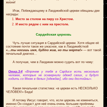
жизни!
Итак, Побеждающему в Лаодикийской церкви обещаны две
награды:
Место за столом на пиру со Христом.
И место рядом с ним на престоле.
Сардийская церковь
Чуть лучше ситуация в Сардийской церкви. Хотя общее её
состояние почти такое же ужасное, как в Лаодикийсткой
«…ты носишь имя, будто жив, но ты мертв!»
— вот такой
печальный диагноз…
А получше, чем в Лаодикии можно судить вот по чему:
Откр.3:4
«Впрочем у тебя в Сардисе есть несколько
человек, которые не осквернили одежд своих, и будут
ходить со Мною в белых [одеждах], ибо они достойны».
Какая печальная статистика: «в церкви есть НЕСКОЛЬКО
ЧЕЛОВЕК!» Беда!
И потому Иисус говорит, что, если церковь не измениться,
именно Он создаст для неё очень-очень большие проблемы