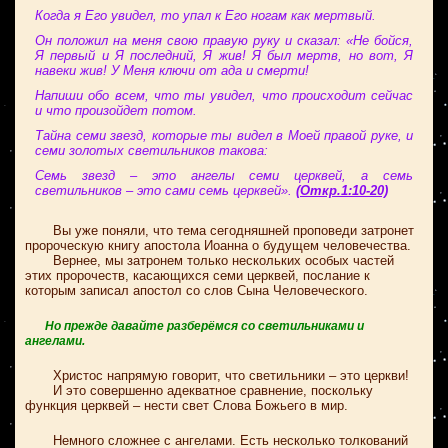
Когда я Его увидел, то упал к Его ногам как мертвый.
Он положил на меня свою правую руку и сказал: «Не бойся,
Я первый и Я последний, Я жив! Я был мертв, но вот, Я
навеки жив! У Меня ключи от ада и смерти!
Напиши обо всем, что ты увидел, что происходит сейчас
и что произойдет потом.
Тайна семи звезд, которые ты видел в Моей правой руке, и
семи золотых светильников такова:
Семь звезд – это ангелы семи церквей, а семь
светильников – это сами семь церквей».
(Откр.1:10-20)
Вы уже поняли, что тема сегодняшней проповеди затронет
пророческую книгу апостола Иоанна о будущем человечества.
Вернее, мы затронем только нескольких особых частей
этих пророчеств, касающихся семи церквей, послание к
которым записал апостол со слов Сына Человеческого.
Но прежде давайте разберёмся со светильниками и
ангелами.
Христос напрямую говорит, что светильники – это церкви!
И это совершенно адекватное сравнение, поскольку
функция церквей – нести свет Слова Божьего в мир.
Немного сложнее с ангелами. Есть несколько толкований