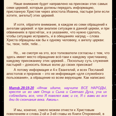
Наше внимание будет направлено на прихожан этих самых
семи церквей, которым должны передать информацию,
присланную Христом через апостола Иоанна, пастыри (или если
хотите, ангелы!) этих церквей.
И хотя, обратите внимание, в каждом из семи обращений к
ангелам церквей: и при анализе ситуации в данной церкви, и при
обвинениях в просчётах, и в указаниях, что нужно сделать,
чтобы ситуацию исправить, и в обещаниях наград – слова
Христа обращены как бы к одному человеку, к ангелу церкви:
ты, твои, тебя, тебе…
Но,.. не смотря на это, все толкователи согласны с тем, что
здесь имеет место обращение всё-таки к каждому христианину,
каждому прихожанину этих церквей... Поскольку суть служения
пастырей – доносить божью волю до своих прихожан!
А потому информация и 4-х Евангелий, и всех Посланий
апостолов и пророков – это не информация «для служебного
пользования», а обращение ко всем верующим. Как написано:
Матф.28:19,20
«Итак идите, научите ВСЕ НАРОДЫ,
крестя их во имя Отца и Сына и Святаго Духа, уча их
соблюдать все, что Я повелел вам; и се, Я с вами во все
дни до скончания века. Аминь».
И мы, конечно, смело можем отнести к Христовым
повелениям и слова 2-ой и 3-ей главы из Книги Откровений, в