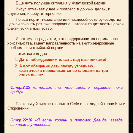
Ещё чуть получше ситуация у Фиатирской церкви.
Иисус отмечает у неё и прогресс в добрых делах, и
служения, и веру, и терпение.
Но всё портит нежелание или неспособность руководства
церкви закрыть рот лже-пророчице, которая тащит часть церкви
фактически в язычество.
И потому награды тем, кто придерживается нормального
христианства, имеет направленность на внутри-церковные
проблемы фиатрийской церкви.
Таких наград две:
Дать побеждающим власть над язычниками!
А вот обещание дать звезду утреннею
фактически перекликается со словами на три
стиха выше:
Откр.2:25
«…только то, что имеете, держите, пока
приду».
Поскольку Христос говорит о Себе в последней главе Книги
Откровений:
Откр.22:16
«Я есть корень и потомок Давида, звезда
светлая и утренняя».