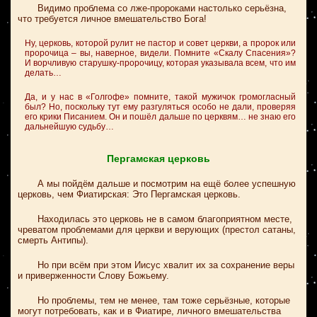
Видимо проблема со лже-пророками настолько серьёзна,
что требуется личное вмешательство Бога!
Ну, церковь, которой рулит не пастор и совет церкви, а пророк или
пророчица – вы, наверное, видели. Помните «Скалу Спасения»?
И ворчливую старушку-пророчицу, которая указывала всем, что им
делать…
Да, и у нас в «Голгофе» помните, такой мужичок громогласный
был? Но, поскольку тут ему разгуляться особо не дали, проверяя
его крики Писанием. Он и пошёл дальше по церквям… не знаю его
дальнейшую судьбу…
Пергамская церковь
А мы пойдём дальше и посмотрим на ещё более успешную
церковь, чем Фиатирская: Это Пергамская церковь.
Находилась это церковь не в самом благоприятном месте,
чреватом проблемами для церкви и верующих (престол сатаны,
смерть Антипы).
Но при всём при этом Иисус хвалит их за сохранение веры
и приверженности Слову Божьему.
Но проблемы, тем не менее, там тоже серьёзные, которые
могут потребовать, как и в Фиатире, личного вмешательства