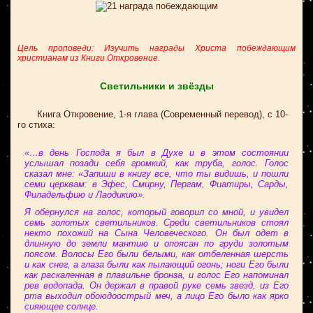
Цель проповеди: Изучить награды Христа побеждающим
христианам из Книги Откровение.
Светильники и звёзды
Книга Откровение, 1-я глава (Современный перевод), с 10-
го стиха:
«…в день Господа я был в Духе и в этом состоянии
услышал позади себя громкий, как труба, голос. Голос
сказал мне: «Запиши в книгу все, что ты видишь, и пошли
семи церквам: в Эфес, Смирну, Пергам, Фиатиры, Сарды,
Филадельфию и Лаодикию».
Я обернулся на голос, который говорил со мной, и увидел
семь золотых светильников. Среди светильников стоял
некто похожий на Сына Человеческого. Он был одет в
длинную до земли мантию и опоясан по груди золотым
поясом. Волосы Его были белыми, как отбеленная шерсть
и как снег, а глаза были как пылающий огонь; ноги Его были
как раскаленная в плавильне бронза, и голос Его напоминал
рев водопада. Он держал в правой руке семь звезд, из Его
рта выходил обоюдоострый меч, а лицо Его было как ярко
сияющее солнце.