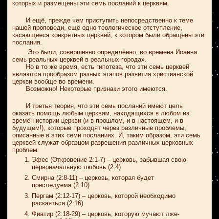
которых и размещены эти семь посланий к церквям.
И ещё, прежде чем приступить непосредственно к теме
нашей проповеди, ещё одно теологическое отступление,
касающееся конкретных церквей, к котором были обращены эти
послания.
Это были, совершенно определённо, во времена Иоанна
семь реальных церквей в реальных городах.
Но в то же время, есть гипотеза, что эти семь церквей
являются прообразом разных этапов развития христианской
церкви вообще во времени.
Возможно! Некоторые признаки этого имеются.
И третья теория, что эти семь посланий имеют цель
оказать помощь любым церквям, находящихся в любом из
времён истории церкви (и в прошлом, и в настоящем, и в
будущем!), которые проходят через различные проблемы,
описанные в этих семи посланиях. И, таким образом, эти семь
церквей служат образцом разрешения различных церковных
проблем:
Эфес (Откровение 2:1-7) – церковь, забывшая свою
первоначальную любовь (2:4)
Смирна (2:8-11) – церковь, которая будет
преследуема (2:10)
Пергам (2:12-17) – церковь, которой необходимо
раскаяться (2:16)
Фиатир (2:18-29) – церковь, которую мучают лже-