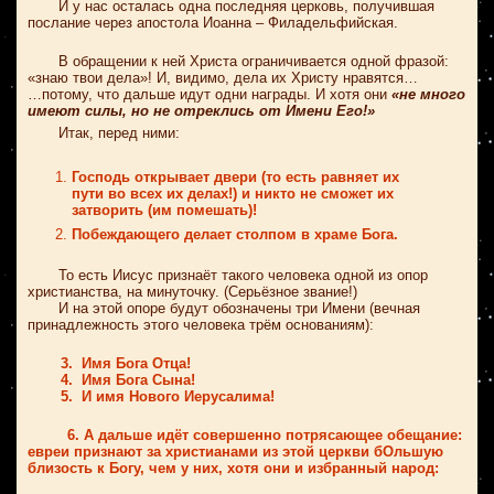
И у нас осталась одна последняя церковь, получившая
послание через апостола Иоанна – Филадельфийская.
В обращении к ней Христа ограничивается одной фразой:
«знаю твои дела»! И, видимо, дела их Христу нравятся…
…потому, что дальше идут одни награды. И хотя они
«не много
имеют силы, но не отреклись от Имени Его!»
Итак, перед ними:
Господь открывает двери (то есть равняет их
пути во всех их делах!) и никто не сможет их
затворить (им помешать)!
Побеждающего делает столпом в храме Бога.
То есть Иисус признаёт такого человека одной из опор
христианства, на минуточку. (Серьёзное звание!)
И на этой опоре будут обозначены три Имени (вечная
принадлежность этого человека трём основаниям):
3. Имя Бога Отца!
4. Имя Бога Сына!
5. И имя Нового Иерусалима!
6. А дальше идёт совершенно потрясающее обещание:
евреи признают за христианами из этой церкви бОльшую
близость к Богу, чем у них, хотя они и избранный народ: