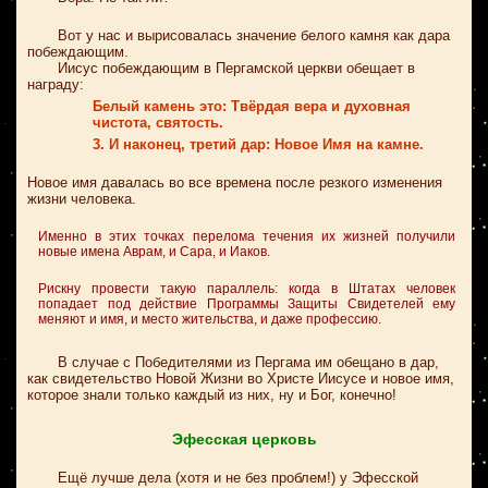
Вот у нас и вырисовалась значение белого камня как дара
побеждающим.
Иисус побеждающим в Пергамской церкви обещает в
награду:
Белый камень это: Твёрдая вера и
духовная
чистота, святость.
3. И наконец, третий дар: Новое Имя на камне.
Новое имя давалась во все времена после резкого изменения
жизни человека.
Именно в этих точках перелома течения их жизней получили
новые имена Аврам, и Сара, и Иаков.
Рискну провести такую параллель: когда в Штатах человек
попадает под действие Программы Защиты Свидетелей ему
меняют и имя, и место жительства, и даже профессию.
В случае с Победителями из Пергама им обещано в дар,
как свидетельство Новой Жизни во Христе Иисусе и новое имя,
которое знали только каждый из них, ну и Бог, конечно!
Эфесская церковь
Ещё лучше дела (хотя и не без проблем!) у Эфесской