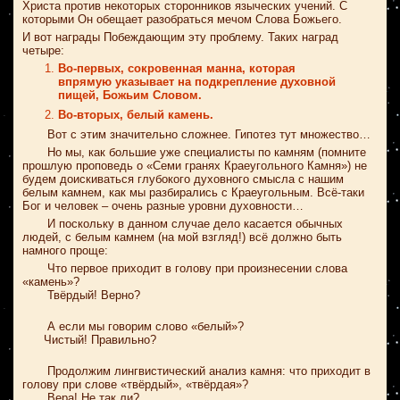
Христа против некоторых сторонников языческих учений. С
которыми Он обещает разобраться мечом Слова Божьего.
И вот награды Побеждающим эту проблему. Таких наград
четыре:
Во-первых, сокровенная манна, которая
впрямую указывает на подкрепление духовной
пищей, Божьим Словом.
Во-вторых, белый камень.
Вот с этим значительно сложнее. Гипотез тут множество…
Но мы, как большие уже специалисты по камням (помните
прошлую проповедь о «Семи гранях Краеугольного Камня») не
будем доискиваться глубокого духовного смысла с нашим
белым камнем, как мы разбирались с Краеугольным. Всё-таки
Бог и человек – очень разные уровни духовности…
И поскольку в данном случае дело касается обычных
людей, с белым камнем (на мой взгляд!) всё должно быть
намного проще:
Что первое приходит в голову при произнесении слова
«камень»?
Твёрдый! Верно?
А если мы говорим слово «белый»?
Чистый! Правильно?
Продолжим лингвистический анализ камня: что приходит в
голову при слове «твёрдый», «твёрдая»?
Вера! Не так ли?