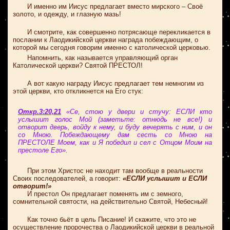
И именно им Иисус предлагает вместо мирского – Своё
золото, и одежду, и глазную мазь!
И смотрите, как совершенно потрясающе перекликается в
послании к Лаодикийской церкви награда побеждающим, о
которой мы сегодня говорим именно с католической церковью.
Напомнить, как называется управляющий орган
Католической церкви? Святой ПРЕСТОЛ!
А вот какую награду Иисус предлагает тем немногим из
этой церкви, кто откликнется на Его стук:
Откр.3:20,21
«Се, стою у двери и стучу: ЕСЛИ кто
услышит голос Мой (заметьте: отнюдь не все!) и
отворит дверь, войду к нему, и буду вечерять с ним, и он
со Мною. Побеждающему дам сесть со Мною на
ПРЕСТОЛЕ Моем, как и Я победил и сел с Отцом Моим на
престоле Его».
При этом Христос не находит там вообще в реальности
Своих последователей, а говорит:
«ЕСЛИ услышит и ЕСЛИ
отворит!»
И престол Он предлагает поменять им с земного,
сомнительной святости, на действительно Святой, Небесный!
Как точно бьёт в цель Писание! И скажите, что это не
осуществление пророчества о Лаодикийской церкви в реальной