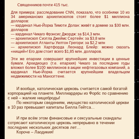
Священников почти 415 тыс.
Для примера: расследование CNN, показало, что особняки 10 из
34 американских архиепископов стоят более $1 миллиона
долларов:
— кардинал Нью-Йорка Тимоти Долан: живёт в домике за $30 млн.
долларов
— кардинал Чикаго Фрэнсис Джордж: за $14,3 млн.
— архиепископ Сиэтла Джеймс Сертейн: за $3,8 млн
— архиепископ Атланты Уилтон Грегори: за $2,2 млн
— архиепископ Хартфорда Леонард Блейр: можно сказать
«нищий»! Его дом стоит всего $1,85 млн. долларов.
Эти же епархии совершают крупнейшие инвестиции в ценные
бумаги. Архидиоцез (т.е. епархия) Чикаго за последние годы
вложил более $100 миллионов в акции нефтегазовых компаний, а
кардинал Нью-Йорка считается крупнейшим владельцем
недвижимости на Манхэттене.
И вообще, католическая церковь считается самой богатой
корпорацией на планете. Миллиардеры из Форбс по сравнению
с ней – жалкие нищеброды!
По некоторым сведениям, имущество католической церкви
в 10 раз превышает капиталы Билла Гейтса...
И при всём этом финансовые и сексуальные скандалы
сотрясают католическую церковь непрерывно в течении
последних нескольких десятков лет…
Короче – Лаодикия!