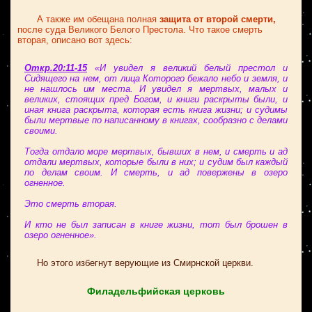
А также им обещана полная
защита от второй смерти,
после суда Великого Белого Престола. Что такое смерть
вторая, описано вот здесь:
Откр.20:11-15
«И увидел я великий белый престол и
Сидящего на нем, от лица Которого бежало небо и земля, и
не нашлось им места. И увидел я мертвых, малых и
великих, стоящих пред Богом, и книги раскрыты были, и
иная книга раскрыта, которая есть книга жизни; и судимы
были мертвые по написанному в книгах, сообразно с делами
своими.
Тогда отдало море мертвых, бывших в нем, и смерть и ад
отдали мертвых, которые были в них; и судим был каждый
по делам своим. И смерть, и ад повержены в озеро
огненное.
Это смерть вторая.
И кто не был записан в книге жизни, тот был брошен в
озеро огненное».
Но этого избегнут верующие из Смирнской церкви.
Филадельфийская церковь