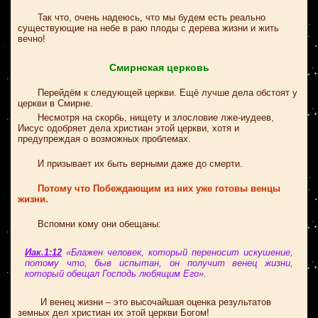
Так что, очень надеюсь, что мы будем есть реально
существующие на небе в раю плоды с дерева жизни и жить
вечно!
Смирнская церковь
Перейдём к следующей церкви. Ещё лучше дела обстоят у
церкви в Смирне.
Несмотря на скорбь, нищету и злословие лже-иудеев,
Иисус одобряет дела христиан этой церкви, хотя и
предупреждая о возможных проблемах.
И призывает их быть верными даже до смерти.
Потому что Побеждающим из них уже готовы венцы
жизни.
Вспомни кому они обещаны:
Иак.1:12
«Блажен человек, который переносит искушение,
потому что, быв испытан, он получит венец жизни,
который обещал Господь любящим Его».
И венец жизни – это высочайшая оценка результатов
земных дел христиан их этой церкви Богом!