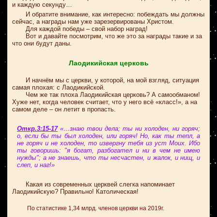
и каждую секунду…
И обратите внимание, как интересно: побеждать мы должны
сейчас, а награды нам уже зарезервированы Христом.
Для каждой победы – свой набор наград!
Вот и давайте посмотрим, что же это за награды такие и за
что они будут даны.
Лаодикийская церковь
И начнём мы с церкви, у которой, на мой взгляд, ситуация
самая плохая: с Лаодикийской.
Чем же так плоха Лаодикийская церковь? А самообманом!
Хуже нет, когда человек считает, что у него всё «класс!», а на
самом деле – он летит в пропасть.
Откр.3:15-17
«…знаю твои дела; ты ни холоден, ни горяч;
о, если бы ты был холоден, или горяч! Но, как ты тепл, а
не горяч и не холоден, то извергну тебя из уст Моих. Ибо
ты говоришь: "я богат, разбогател и ни в чем не имею
нужды"; а не знаешь, что ты несчастен, и жалок, и нищ, и
слеп, и наг!»
Какая из современных церквей слегка напоминает
Лаодикийскую? Правильно! Католическая!
По статистике 1,34 млрд. членов церкви на 2019г.