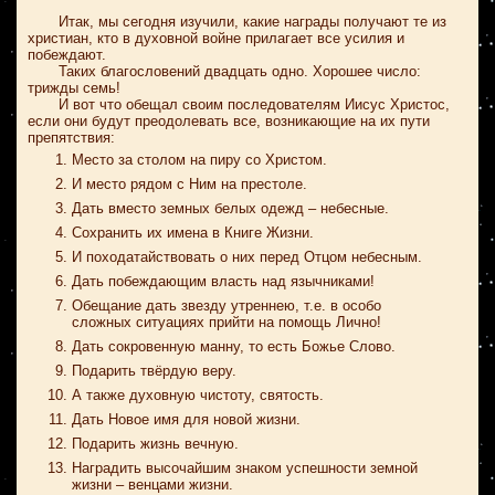
Итак, мы сегодня изучили, какие награды получают те из
христиан, кто в духовной войне прилагает все усилия и
побеждают.
Таких благословений двадцать одно. Хорошее число:
трижды семь!
И вот что обещал своим последователям Иисус Христос,
если они будут преодолевать все, возникающие на их пути
препятствия:
Место за столом на пиру со Христом.
И место рядом с Ним на престоле.
Дать вместо земных белых одежд – небесные.
Сохранить их имена в Книге Жизни.
И походатайствовать о них перед Отцом небесным.
Дать побеждающим власть над язычниками!
Обещание дать звезду утреннею, т.е. в особо
сложных ситуациях прийти на помощь Лично!
Дать сокровенную манну, то есть Божье Слово.
Подарить твёрдую веру.
А также духовную чистоту, святость.
Дать Новое имя для новой жизни.
Подарить жизнь вечную.
Наградить высочайшим знаком успешности земной
жизни – венцами жизни.