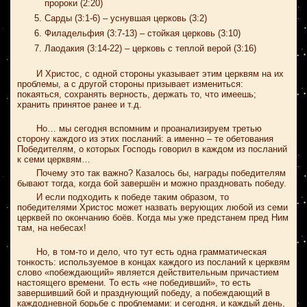
пророки (2:20)
Сарды (3:1-6) – уснувшая церковь (3:2)
Филадельфия (3:7-13) – стойкая церковь (3:10)
Лаодакия (3:14-22) – церковь с теплой верой (3:16)
И Христос, с одной стороны указывает этим церквям на их
проблемы, а с другой стороны призывает измениться:
покаяться, сохранять верность, держать то, что имеешь;
хранить принятое ранее и т.д.
Но… мы сегодня вспомним и проанализируем третью
сторону каждого из этих посланий: а именно – те обетования
Победителям, о которых Господь говорил в каждом из посланий
к семи церквям…
Почему это так важно? Казалось бы, награды победителям
бывают тогда, когда бой завершён и можно праздновать победу.
И если подходить к победе таким образом, то
победителями Христос может назвать верующих любой из семи
церквей по окончанию боёв. Когда мы уже предстанем пред Ним
там, на небесах!
Но, в том-то и дело, что тут есть одна грамматическая
тонкость: используемое в концах каждого из посланий к церквям
слово «побеждающий» является действительным причастием
настоящего времени. То есть «не победивший», то есть
завершивший бой и празднующий победу, а побеждающий в
каждодневной борьбе с проблемами: и сегодня, и каждый день,