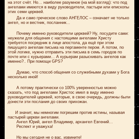
на этот счёт. Но… наиболее разумное (на мой взгляд): что под
ангелами имеются в виду руководители, пастыри или епископы
этих семи церквей.
Да и само греческое слово АНГЕЛОС – означает не только
ангел, но и вестник, посланник...
Почему именно руководители церквей? Ну, посудите сами:
неужели для общения с настоящими ангелами Христу
требуется посредник в лице апостола, да ещё при этом
пишущего ангелам письма на пергаменте пером. А потом, по
этой логике, нужно отправить эти письма в семь городов по
почте или с курьерами… А курьерам разыскивать ангелов как
именно?.. При помощи GPS?
Думаю, что способ общения со служебными духами у Бога
несколько иной!
А потому практически со 100% уверенностью можно
сказать, что под ангелами Христос имел в виду именно
руководителей церквей, которые, в свою очередь, должны были
донести эти послания до своих прихожан.
И значит, мы немногим погрешим против истины, называя
пастырей церкви ангелами.
Ангел Юрий, ангел Владимир, архангел Евгений…
Респект и уважуха!
Но мы сегодня не о вас, извините!