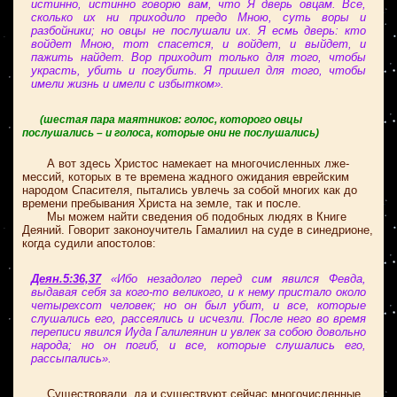
истинно, истинно говорю вам, что Я дверь овцам. Все,
сколько их ни приходило предо Мною, суть воры и
разбойники; но овцы не послушали их. Я есмь дверь: кто
войдет Мною, тот спасется, и войдет, и выйдет, и
пажить найдет. Вор приходит только для того, чтобы
украсть, убить и погубить. Я пришел для того, чтобы
имели жизнь и имели с избытком».
(шестая пара маятников: голос, которого овцы
послушались – и голоса, которые они не послушались)
А вот здесь Христос намекает на многочисленных лже-
мессий, которых в те времена жадного ожидания еврейским
народом Спасителя, пытались увлечь за собой многих как до
времени пребывания Христа на земле, так и после.
Мы можем найти сведения об подобных людях в Книге
Деяний. Говорит законоучитель Гамалиил на суде в синедрионе,
когда судили апостолов:
Деян.5:36,37
«Ибо незадолго перед сим явился Февда,
выдавая себя за кого-то великого, и к нему пристало около
четырехсот человек; но он был убит, и все, которые
слушались его, рассеялись и исчезли. После него во время
переписи явился Иуда Галилеянин и увлек за собою довольно
народа; но он погиб, и все, которые слушались его,
рассыпались».
Существовали, да и существуют сейчас многочисленные