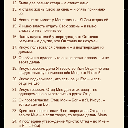
Было два разных стада – а станет одно.
Я отдаю жизнь Свою за овец – и опять принимаю
её.
Никто не отнимает у Меня жизнь – Я Сам отдаю её.
Я имею власть отдать Свою жизнь – и имею
власть опять принять её.
Часть слушателей утверждала, что Он точно
безумен – а другие, что Он точно не безумен.
Иисус пользовался словами – и подтверждал их
делами.
Он обвинял иудеев. что они не верят словам – и не
верят делам.
Иисус говорил: дела Я творю во Имя Отца – но они
свидетельствуют именно обо Мне, кто Я такой.
Иисус подчёркивал, что есть овцы Его – и есть
овцы не Его.
Иисус говорил: Отец Мне дал этих овец – но
одновременно они остались в руках Отца.
Он провозгласил: Отец Мой – Бог – и Я, Иисус, –
тот же самый Бог.
Христос говорил: если Я не творю дела Отца, не
верьте Мне – а если творю, то верьте делам Моим.
И последнее утверждение Христа: Отец – во Мне –
и Я – в Нём)