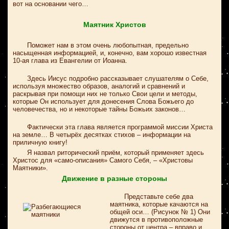
вот на основании чего…
Маятник Христов
Поможет нам в этом очень любопытная, предельно
насыщенная информацией, и, конечно, вам хорошо известная
10-ая глава из Евангелии от Иоанна.
Здесь Иисус подробно рассказывает слушателям о Себе,
используя множество образов, аналогий и сравнений и
раскрывая при помощи них не только Свои цели и методы,
которые Он использует для донесения Слова Божьего до
человечества, но и некоторые тайны Божьих законов…
Фактически эта глава является программой миссии Христа
на земле… В четырёх десятках стихов – информации на
приличную книгу!
Я назвал риторический приём, который применяет здесь
Христос для «само-описания» Самого Себя, – «Христовы
Маятники».
Движение в разные стороны
Представьте себе два
маятника, которые качаются на
общей оси… (Рисунок № 1) Они
движутся в противоположные
стороны от центра – вправо и