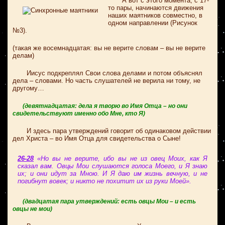
А вот с этого момента, с 17-
то пары, начинаются движения
наших маятников совместно, в
одном направлении (Рисунок
№3).
(такая же восемнадцатая: вы не верите словам – вы не верите
делам)
Иисус подкреплял Свои слова делами и потом объяснял
дела – словами. Но часть слушателей не верила ни тому, не
другому…
(девятнадцатая: дела я творю во Имя Отца – но они
свидетельствуют именно обо Мне, кто Я)
И здесь пара утверждений говорит об одинаковом действии
дел Христа – во Имя Отца для свидетельства о Сыне!
26-28
«Но вы не верите, ибо вы не из овец Моих, как Я
сказал вам. Овцы Мои слушаются голоса Моего, и Я знаю
их; и они идут за Мною. И Я даю им жизнь вечную, и не
погибнут вовек; и никто не похитит их из руки Моей».
(двадцатая пара утверждений: есть овцы Мои – и есть
овцы не мои)