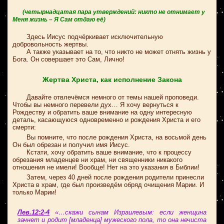
(четырнадцатая пара утверждений: никто не отнимает у
Меня жизнь – Я Сам отдаю её)
Здесь Иисус подчёркивает исключительную
добровольность жертвы.
А также указывает на то, что никто не может отнять жизнь у
Бога. Он совершает это Сам, Лично!
Жертва Христа, как исполнение Закона
Давайте отвлечёмся немного от темы нашей проповеди.
Чтобы вы немного перевели дух… Я хочу вернуться к
Рождеству и обратить ваше внимание на одну интересную
деталь, касающуюся одновременно и рождения Христа и его
смерти:
Вы помните, что после рождения Христа, на восьмой день
Он был обрезан и получил имя Иисус.
Кстати, хочу обратить ваше внимание, что к процессу
обрезания младенцев ни храм, ни священники никакого
отношения не имели! Вообще! Нет на это указания в Библии!
Затем, через 40 дней после рождения родители принесли
Христа в храм, где был произведём обряд очищения Марии. И
только Марии!
Лев.12:2-4
«…скажи сынам Израилевым: если женщина
зачнет и родит [младенца] мужеского пола, то она нечиста