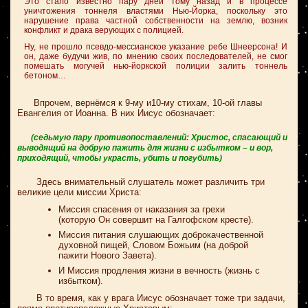
Это стало известно пару дней тому назад и в процессе
уничтожения тоннеля властями Нью-Йорка, поскольку это
нарушение права частной собственности на землю, возник
конфликт и драка верующих с полицией.
Ну, не прошло псевдо-мессианское указание ребе Шнеерсона! И
он, даже будучи жив, по мнению своих последователей, не смог
помешать могучей нью-йоркской полиции залить тоннель
бетоном…
Впрочем, вернёмся к 9-му и10-му стихам, 10-ой главы
Евангелия от Иоанна. В них Иисус обозначает:
(седьмую пару противопоставлений: Христос, спасающий и
выводящий на добрую пажить для жизни с избытком – и вор,
приходящий, чтобы украсть, убить и погубить)
Здесь внимательный слушатель может различить три
великие цели миссии Христа:
Миссия спасения от наказания за грехи
(которую Он совершит на Галгофском кресте).
Миссия питания слушающих доброкачественной
духовной пищей, Словом Божьим (на доброй
пажити Нового Завета).
И Миссия продления жизни в вечность (жизнь с
избытком).
В то время, как у врага Иисус обозначает тоже три задачи,