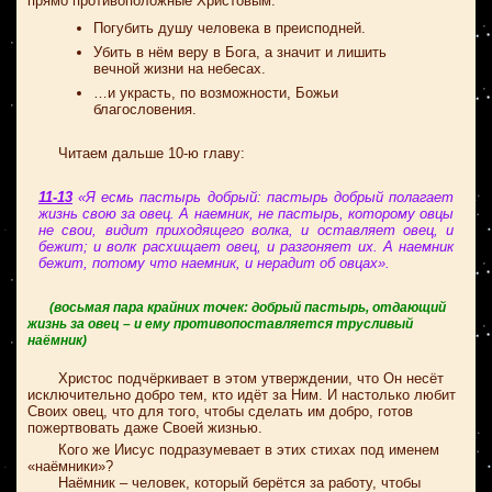
прямо противоположные Христовым:
Погубить душу человека в преисподней.
Убить в нём веру в Бога, а значит и лишить
вечной жизни на небесах.
…и украсть, по возможности, Божьи
благословения.
Читаем дальше 10-ю главу:
11-13
«Я есмь пастырь добрый: пастырь добрый полагает
жизнь свою за овец. А наемник, не пастырь, которому овцы
не свои, видит приходящего волка, и оставляет овец, и
бежит; и волк расхищает овец, и разгоняет их. А наемник
бежит, потому что наемник, и нерадит об овцах».
(восьмая пара крайних точек: добрый пастырь, отдающий
жизнь за овец – и ему противопоставляется трусливый
наёмник)
Христос подчёркивает в этом утверждении, что Он несёт
исключительно добро тем, кто идёт за Ним. И настолько любит
Своих овец, что для того, чтобы сделать им добро, готов
пожертвовать даже Своей жизнью.
Кого же Иисус подразумевает в этих стихах под именем
«наёмники»?
Наёмник – человек, который берётся за работу, чтобы