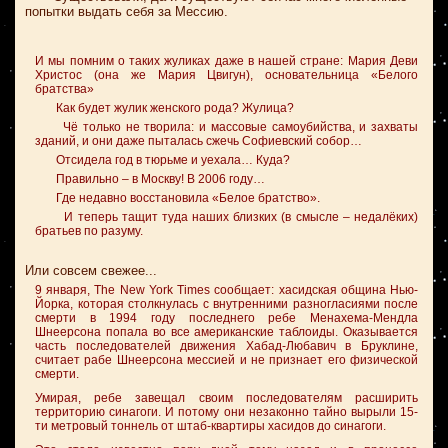
попытки выдать себя за Мессию.
И мы помним о таких жуликах даже в нашей стране: Мария Деви
Христос (она же Мария Цвигун), основательница «Белого
братства»
Как будет жулик женского рода? Жулица?
Чё только не творила: и массовые самоубийства, и захваты
зданий, и они даже пыталась сжечь Софиевский собор…
Отсидела год в тюрьме и уехала… Куда?
Правильно – в Москву! В 2006 году…
Где недавно восстановила «Белое братство».
И теперь тащит туда наших близких (в смысле – недалёких)
братьев по разуму.
Или совсем свежее...
9 января, The New York Times сообщает: хасидская община Нью-
Йорка, которая столкнулась с внутренними разногласиями после
смерти в 1994 году последнего ребе Менахема-Мендла
Шнеерсона попала во все американские таблоиды. Оказывается
часть последователей движения Хабад-Любавич в Бруклине,
считает рабе Шнеерсона мессией и не признает его физической
смерти.
Умирая, ребе завещал своим последователям расширить
территорию синагоги. И потому они незаконно тайно вырыли 15-
ти метровый тоннель от штаб-квартиры хасидов до синагоги.