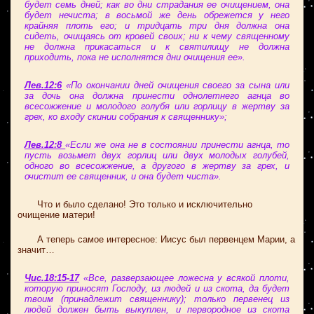
будет семь дней; как во дни страдания ее очищением, она
будет нечиста; в восьмой же день обрежется у него
крайняя плоть его; и тридцать три дня должна она
сидеть, очищаясь от кровей своих; ни к чему священному
не должна прикасаться и к святилищу не должна
приходить, пока не исполнятся дни очищения ее».
Лев.12:6
«По окончании дней очищения своего за сына или
за дочь она должна принести однолетнего агнца во
всесожжение и молодого голубя или горлицу в жертву за
грех, ко входу скинии собрания к священнику»;
Лев.12:8
«Если же она не в состоянии принести агнца, то
пусть возьмет двух горлиц или двух молодых голубей,
одного во всесожжение, а другого в жертву за грех, и
очистит ее священник, и она будет чиста».
Что и было сделано! Это только и исключительно
очищение матери!
А теперь самое интересное: Иисус был первенцем Марии, а
значит…
Чис.18:15-17
«Все, разверзающее ложесна у всякой плоти,
которую приносят Господу, из людей и из скота, да будет
твоим (принадлежит священнику); только первенец из
людей должен быть выкуплен, и первородное из скота