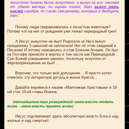
нечистого должно быть выкуплено; а выкуп за них: начиная
от одного месяца, по оценке твоей, бери
выкуп пять
сиклей
серебра, по сиклю священному, который в двадцать
гер»;
Почему люди приравнивались к нечистым животным?
Потому что на них от рождения уже лежал первородный грех!
А Иисус выкуплен не был! Родители за Него выкуп
священнику 5 шекелей не заплатили! Нет об этом сведений в
Писании! И потому назвавшись и став Божьим Агнцем, Он был
на Голгофе принесён в жертву в том числе как Первородный
Сын Божий совершенно законно, поскольку искуплен от
жертвоприношения не был!…
Впрочем, это только моё допущение… Я просто хотел
отметить эту интересную деталь в жизни Христа…
Давайте вернёмся к нашим «Маятникам Христовым» в 18-
ый стих 10-ой главы Иоанна:
(пятнадцатая пара утверждений: имею власть отдать
жизнь – имею власть принять жизнь)
Иисус подчёркивает здесь абсолютную власть Бога и над
жизнью и над смертью!