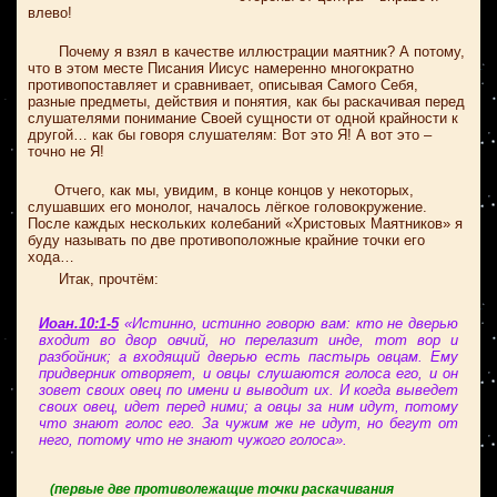
влево!
Почему я взял в качестве иллюстрации маятник? А потому,
что в этом месте Писания Иисус намеренно многократно
противопоставляет и сравнивает, описывая Самого Себя,
разные предметы, действия и понятия, как бы раскачивая перед
слушателями понимание Своей сущности от одной крайности к
другой… как бы говоря слушателям: Вот это Я! А вот это –
точно не Я!
Отчего, как мы, увидим, в конце концов у некоторых,
слушавших его монолог, началось лёгкое головокружение.
После каждых нескольких колебаний «Христовых Маятников» я
буду называть по две противоположные крайние точки его
хода…
Итак, прочтём:
Иоан.10:1-5
«Истинно, истинно говорю вам: кто не дверью
входит во двор овчий, но перелазит инде, тот вор и
разбойник; а входящий дверью есть пастырь овцам. Ему
придверник отворяет, и овцы слушаются голоса его, и он
зовет своих овец по имени и выводит их. И когда выведет
своих овец, идет перед ними; а овцы за ним идут, потому
что знают голос его. За чужим же не идут, но бегут от
него, потому что не знают чужого голоса».
(первые две противолежащие точки раскачивания