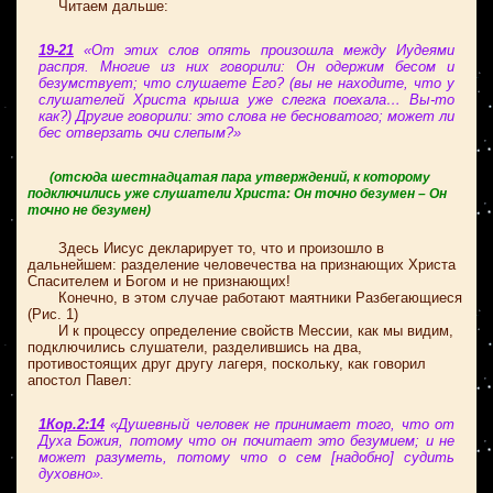
Читаем дальше:
19-21
«От этих слов опять произошла между Иудеями
распря. Многие из них говорили: Он одержим бесом и
безумствует; что слушаете Его? (вы не находите, что у
слушателей Христа крыша уже слегка поехала… Вы-то
как?) Другие говорили: это слова не бесноватого; может ли
бес отверзать очи слепым?»
(отсюда шестнадцатая пара утверждений, к которому
подключились уже слушатели Христа: Он точно безумен – Он
точно не безумен)
Здесь Иисус декларирует то, что и произошло в
дальнейшем: разделение человечества на признающих Христа
Спасителем и Богом и не признающих!
Конечно, в этом случае работают маятники Разбегающиеся
(Рис. 1)
И к процессу определение свойств Мессии, как мы видим,
подключились слушатели, разделившись на два,
противостоящих друг другу лагеря, поскольку, как говорил
апостол Павел:
1Кор.2:14
«Душевный человек не принимает того, что от
Духа Божия, потому что он почитает это безумием; и не
может разуметь, потому что о сем [надобно] судить
духовно».