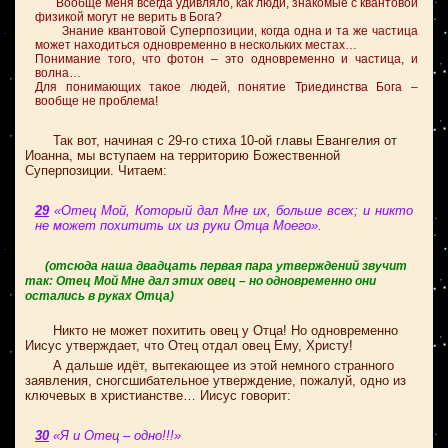
Вообще меня всегда удивляло, как люди, знакомые с квантовой
физикой могут не верить в Бога?
Знание квантовой Суперпозиции, когда одна и та же частица
может находиться одновременно в нескольких местах…
Понимание того, что фотон – это одновременно и частица, и
волна…
Для понимающих такое людей, понятие Триединства Бога –
вообще не проблема!
Так вот, начиная с 29-го стиха 10-ой главы Евангелия от
Иоанна, мы вступаем на территорию Божественной
Суперпозиции. Читаем:
29
«Отец Мой, Который дал Мне их, больше всех; и никто
не может похитить их из руки Отца Моего».
(отсюда наша двадцать первая пара утверждений звучит
так: Отец Мой Мне дал этих овец – но одновременно они
остались в руках Отца)
Никто не может похитить овец у Отца! Но одновременно
Иисус утверждает, что Отец отдал овец Ему, Христу!
А дальше идёт, вытекающее из этой немного странного
заявления, сногсшибательное утверждение, пожалуй, одно из
ключевых в христианстве… Иисус говорит:
30
«Я и Отец – одно!!!»