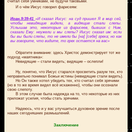
считал себя умниками, не будучи таковыми.
И о чём Иисус говорил фарисеям:
Иоан.9:39-41
«И сказал Иисус: на суд пришел Я в мир сей,
чтобы невидящие видели, а видящие стали слепы.
Услышав это, некоторые из фарисеев, бывших с Ним,
сказали Ему: неужели и мы слепы? Иисус сказал им: если
бы вы были слепы, то не имели бы [на] [себе] греха; но как
вы говорите, что видите, то грех остается на вас»
Обратите внимание: здесь Христос демонстрирует тот же
подход «маятника»:
Невидящие – стали видеть; видящие – ослепли!
Ну, понятно, что Иисус старался просветить разум тех, кто
неправильно понимал Божьи истины (невидящие стали видеть).
Но Он также хотел убедить тех, кто считал себя зрячими
(но в то же время видел всё искаженно), чтобы они осознали
свою слепоту.
В этом случае была надежда на то, что некоторые из них
приложат усилия, чтобы стать зрячими.
Надеюсь, что и у вас улучшиться духовное зрение после
наших сегодняшних размышлений.
Заключение