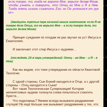
если творю, то, когда не верите Мне, верьте делам Моим,
чтобы узнать и поверить, что Отец во Мне и Я в Нем.
Тогда опять искали схватить Его; но Он уклонился от рук
их».
(двадцать третья пара качаний наших маятников: если Я не
творю дела Отца, то не верьте Мне – а если творю дела, то
верьте делам Моим)
Принцип суждения по плодам не раз звучал из уст Иисуса в
Евангелиях.
И заключает этот спор Иисуса с иудеями…
(последняя, 24-я пара утверждений: Отец – во Мне – и Я – в
Нём)
Как мы видим, это тоже утверждение из области Квантовой
Теологии:
С одной стороны, Сын Божий находится в Отце, а с другой
стороны – Отец находится в Сыне!
Вот такая Теологическая Суперпозиция! Которая
непонятливых иудеев толкнула снова попытаться схватить
Христа…
Что поделаешь? Умники всегда вызывали раздражение
глупцов! Но ещё больше они вызывают раздражение у тех, кто