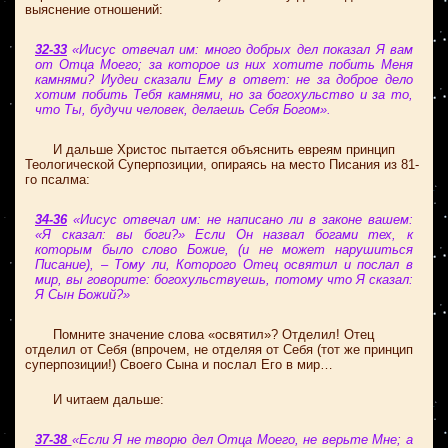
выяснение отношений:
32-33
«Иисус отвечал им: много добрых дел показал Я вам
от Отца Моего; за которое из них хотите побить Меня
камнями? Иудеи сказали Ему в ответ: не за доброе дело
хотим побить Тебя камнями, но за богохульство и за то,
что Ты, будучи человек, делаешь Себя Богом».
И дальше Христос пытается объяснить евреям принцип
Теологической Суперпозиции, опираясь на место Писания из 81-
го псалма:
34-36
«Иисус отвечал им: не написано ли в законе вашем:
«Я сказал: вы боги?» Если Он назвал богами тех, к
которым было слово Божие, (и не может нарушиться
Писание), – Тому ли, Которого Отец освятил и послал в
мир, вы говорите: богохульствуешь, потому что Я сказал:
Я Сын Божий?»
Помните значение слова «освятил»? Отделил! Отец
отделил от Себя (впрочем, не отделяя от Себя (тот же принцип
суперпозиции!) Своего Сына и послал Его в мир…
И читаем дальше:
37-38
«Если Я не творю дел Отца Моего, не верьте Мне; а