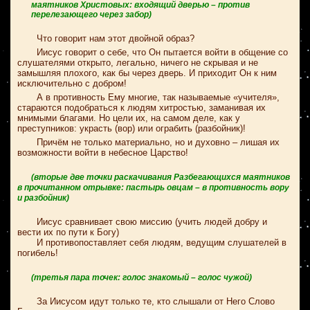
маятников Христовых: входящий дверью – против
перелезающего через забор)
Что говорит нам этот двойной образ?
Иисус говорит о себе, что Он пытается войти в общение со
слушателями открыто, легально, ничего не скрывая и не
замышляя плохого, как бы через дверь. И приходит Он к ним
исключительно с добром!
А в противность Ему многие, так называемые «учителя»,
стараются подобраться к людям хитростью, заманивая их
мнимыми благами. Но цели их, на самом деле, как у
преступников: украсть (вор) или ограбить (разбойник)!
Причём не только материально, но и духовно – лишая их
возможности войти в небесное Царство!
(вторые две точки раскачивания Разбегающихся маятников
в прочитанном отрывке: пастырь овцам – в противность вору
и разбойник)
Иисус сравнивает свою миссию (учить людей добру и
вести их по пути к Богу)
И противопоставляет себя людям, ведущим слушателей в
погибель!
(третья пара точек: голос знакомый – голос чужой)
За Иисусом идут только те, кто слышали от Него Слово