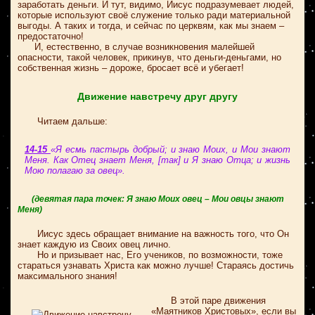
заработать деньги. И тут, видимо, Иисус подразумевает людей,
которые используют своё служение только ради материальной
выгоды. А таких и тогда, и сейчас по церквям, как мы знаем –
предостаточно!
И, естественно, в случае возникновения малейшей
опасности, такой человек, прикинув, что деньги-деньгами, но
собственная жизнь – дороже, бросает всё и убегает!
Движение навстречу друг другу
Читаем дальше:
14-15
«Я есмь пастырь добрый; и знаю Моих, и Мои знают
Меня. Как Отец знает Меня, [так] и Я знаю Отца; и жизнь
Мою полагаю за овец».
(девятая пара точек: Я знаю Моих овец – Мои овцы знают
Меня)
Иисус здесь обращает внимание на важность того, что Он
знает каждую из Своих овец лично.
Но и призывает нас, Его учеников, по возможности, тоже
стараться узнавать Христа как можно лучше! Стараясь достичь
максимального знания!
В этой паре движения
«Маятников Христовых», если вы