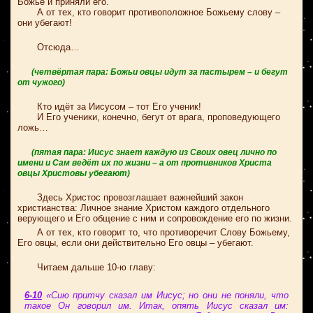
Божье и приняли его.
А от тех, кто говорит противоположное Божьему слову –
они убегают!
Отсюда…
(четвёртая пара: Божьи овцы идут за пастырем – и бегут
от чужого)
Кто идёт за Иисусом – тот Его ученик!
И Его ученики, конечно, бегут от врага, проповедующего
ложь…
(пятая пара: Иисус знает каждую из Своих овец лично по
имени и Сам ведёт их по жизни – а от противников Христа
овцы Христовы убегают)
Здесь Христос провозглашает важнейший закон
христианства: Личное знание Христом каждого отдельного
верующего и Его общение с ним и сопровождение его по жизни.
А от тех, кто говорит то, что противоречит Слову Божьему,
Его овцы, если они действительно Его овцы – убегают.
Читаем дальше 10-ю главу:
6-10
«Сию притчу сказал им Иисус; но они не поняли, что
такое Он говорил им. Итак, опять Иисус сказал им: