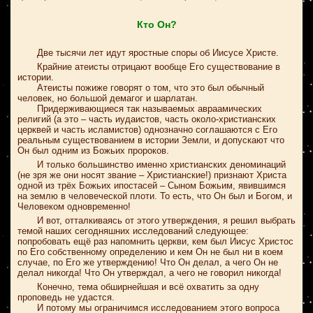
Кто Он?
Две тысячи лет идут яростные споры об Иисусе Христе.
Крайние атеисты отрицают вообще Его существование в
истории.
Атеисты пожиже говорят о том, что это был обычный
человек, но большой демагог и шарлатан.
Придерживающиеся так называемых авраамических
религий (а это – часть иудаистов, часть около-христианских
церквей и часть исламистов) однозначно соглашаются с Его
реальным существованием в истории Земли, и допускают что
Он был одним из Божьих пророков.
И только большинство именно христианских деноминаций
(не зря же они носят звание – Христианские!) признают Христа
одной из трёх Божьих ипостасей – Сыном Божьим, явившимся
на землю в человеческой плоти. То есть, что Он был и Богом, и
Человеком одновременно!
И вот, отталкиваясь от этого утверждения, я решил выбрать
темой наших сегодняшних исследований следующее:
попробовать ещё раз напомнить церкви, кем был Иисус Христос
по Его собственному определению и кем Он не был ни в коем
случае, по Его же утверждению! Что Он делал, а чего Он не
делал никогда! Что Он утверждал, а чего не говорил никогда!
Конечно, тема обширнейшая и всё охватить за одну
проповедь не удастся.
И потому мы ограничимся исследованием этого вопроса