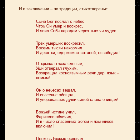
И в заключении – по традиции, стихотворенье:
Сына Бог послал с небес,
Чтоб Он умер и воскрес,
И явил Себя народам через тысячи чудес:
Трёх умерших воскресил,
Восемь тысяч накормил
И десятки, одержимых сатаной, освободил!
Открывал глаза слепым,
Уши отверзал глухим,
Возвращал косноязычным речи дар, язык –
немым!
Он о небесах вещал,
И спасенье обещал,
И уверовавших души силой слова очищал!
Божьей истине учил,
Фарисеев обличил,
И в число спасённых Богом и язычников
включил!
Церковь Божью основал,