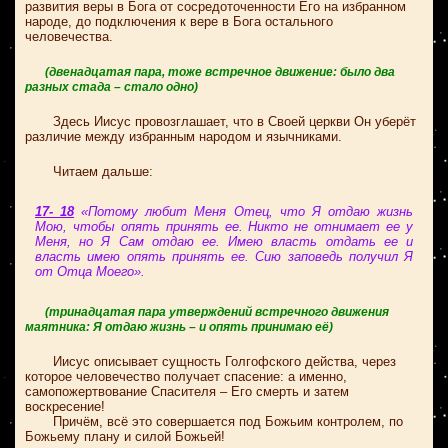
развития веры в Бога от сосредоточенности Его на избранном
народе, до подключения к вере в Бога остального
человечества.
(двенадцатая пара, тоже встречное движение: было два
разных стада – стало одно)
Здесь Иисус провозглашает, что в Своей церкви Он уберёт
различие между избранным народом и язычниками.
Читаем дальше:
17- 18
«Потому любит Меня Отец, что Я отдаю жизнь
Мою, чтобы опять принять ее. Никто не отнимает ее у
Меня, но Я Сам отдаю ее. Имею власть отдать ее и
власть имею опять принять ее. Сию заповедь получил Я
от Отца Моего».
(тринадцатая пара утверждений встречного движения
маятника: Я отдаю жизнь – и опять принимаю её)
Иисус описывает сущность Голгофского действа, через
которое человечество получает спасение: а именно,
самопожертвование Спасителя – Его смерть и затем
воскресение!
Причём, всё это совершается под Божьим контролем, по
Божьему плану и силой Божьей!