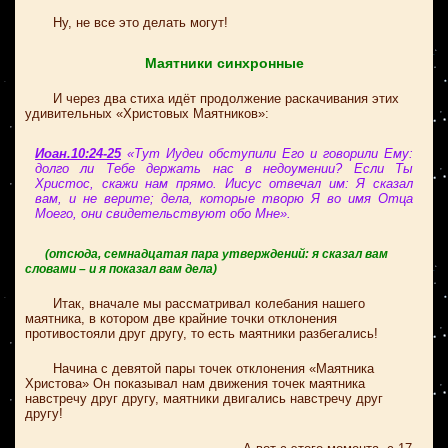
Ну, не все это делать могут!
Маятники синхронные
И через два стиха идёт продолжение раскачивания этих
удивительных «Христовых Маятников»:
Иоан.10:24-25
«Тут Иудеи обступили Его и говорили Ему:
долго ли Тебе держать нас в недоумении? Если Ты
Христос, скажи нам прямо. Иисус отвечал им: Я сказал
вам, и не верите; дела, которые творю Я во имя Отца
Моего, они свидетельствуют обо Мне».
(отсюда, семнадцатая пара утверждений: я сказал вам
словами – и я показал вам дела)
Итак, вначале мы рассматривал колебания нашего
маятника, в котором две крайние точки отклонения
противостояли друг другу, то есть маятники разбегались!
Начина с девятой пары точек отклонения «Маятника
Христова» Он показывал нам движения точек маятника
навстречу друг другу, маятники двигались навстречу друг
другу!