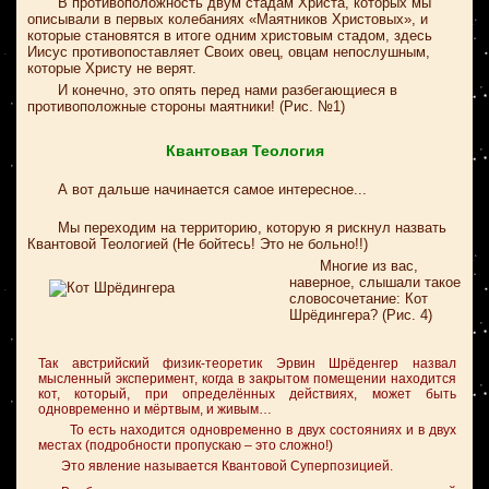
В противоположность двум стадам Христа, которых мы
описывали в первых колебаниях «Маятников Христовых», и
которые становятся в итоге одним христовым стадом, здесь
Иисус противопоставляет Своих овец, овцам непослушным,
которые Христу не верят.
И конечно, это опять перед нами разбегающиеся в
противоположные стороны маятники! (Рис. №1)
Квантовая Теология
А вот дальше начинается самое интересное...
Мы переходим на территорию, которую я рискнул назвать
Квантовой Теологией (Не бойтесь! Это не больно!!)
Многие из вас,
наверное, слышали такое
словосочетание: Кот
Шрёдингера? (Рис. 4)
Так австрийский физик-теоретик Эрвин Шрёденгер назвал
мысленный эксперимент, когда в закрытом помещении находится
кот, который, при определённых действиях, может быть
одновременно и мёртвым, и живым…
То есть находится одновременно в двух состояниях и в двух
местах (подробности пропускаю – это сложно!)
Это явление называется Квантовой Суперпозицией.