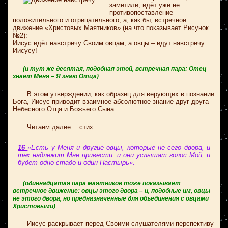
заметили, идёт уже не
противопоставление
положительного и отрицательного, а, как бы, встречное
движение «Христовых Маятников» (на что показывает Рисунок
№2):
Иисус идёт навстречу Своим овцам, а овцы – идут навстречу
Иисусу!
(и тут же десятая, подобная этой, встречная пара: Отец
знает Меня – Я знаю Отца)
В этом утверждении, как образец для верующих в познании
Бога, Иисус приводит взаимное абсолютное знание друг друга
Небесного Отца и Божьего Сына.
Читаем далее… стих:
16
«Есть у Меня и другие овцы, которые не сего двора, и
тех надлежит Мне привести: и они услышат голос Мой, и
будет одно стадо и один Пастырь».
(одиннадцатая пара маятников тоже показывает
встречное движение: овцы этого двора – и, подобные им, овцы
не этого двора, но предназначенные для объединения с овцами
Христовыми)
Иисус раскрывает перед Своими слушателями перспективу