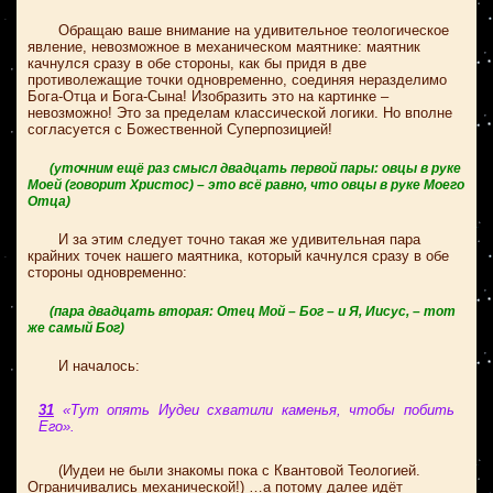
Обращаю ваше внимание на удивительное теологическое
явление, невозможное в механическом маятнике: маятник
качнулся сразу в обе стороны, как бы придя в две
противолежащие точки одновременно, соединяя неразделимо
Бога-Отца и Бога-Сына! Изобразить это на картинке –
невозможно! Это за пределам классической логики. Но вполне
согласуется с Божественной Суперпозицией!
(уточним ещё раз смысл двадцать первой пары: овцы в руке
Моей (говорит Христос) – это всё равно, что овцы в руке Моего
Отца)
И за этим следует точно такая же удивительная пара
крайних точек нашего маятника, который качнулся сразу в обе
стороны одновременно:
(пара двадцать вторая: Отец Мой – Бог – и Я, Иисус, – тот
же самый Бог)
И началось:
31
«Тут опять Иудеи схватили каменья, чтобы побить
Его».
(Иудеи не были знакомы пока с Квантовой Теологией.
Ограничивались механической!) …а потому далее идёт