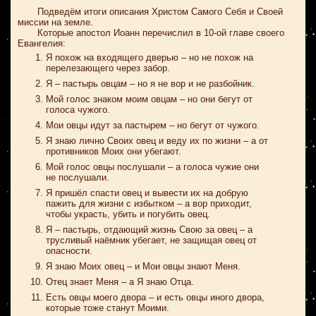
Подведём итоги описания Христом Самого Себя и Своей
миссии на земле.
Которые апостол Иоанн перечислил в 10-ой главе своего
Евангелия:
Я похож на входящего дверью – но не похож на
перелезающего через забор.
Я – пастырь овцам – но я не вор и не разбойник.
Мой голос знаком моим овцам – но они бегут от
голоса чужого.
Мои овцы идут за пастырем – но бегут от чужого.
Я знаю лично Своих овец и веду их по жизни – а от
противников Моих они убегают.
Мой голос овцы послушали – а голоса чужие они
не послушали.
Я пришёл спасти овец и вывести их на добрую
пажить для жизни с избытком – а вор приходит,
чтобы украсть, убить и погубить овец.
Я – пастырь, отдающий жизнь Свою за овец – а
трусливый наёмник убегает, не защищая овец от
опасности.
Я знаю Моих овец – и Мои овцы знают Меня.
Отец знает Меня – а Я знаю Отца.
Есть овцы моего двора – и есть овцы иного двора,
которые тоже станут Моими.