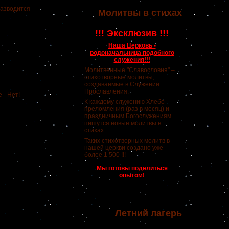
разводится
Молитвы в стихах
!!! Эксклюзив !!!
Наша Церковь -
родоначальница подобного
служения!!!
Молитвенные "Славословия" –
стихотворные молитвы,
создаваемые в Служении
Прославления.
 - Нет!
К каждому служению Хлебо-
преломления (раз в месяц) и
праздничным Богослужениям
пишутся новые молитвы в
стихах.
Таких стихотворных молитв в
нашей церкви создано уже
более 1 500 !!!
Мы готовы поделиться
опытом!
Летний лагерь