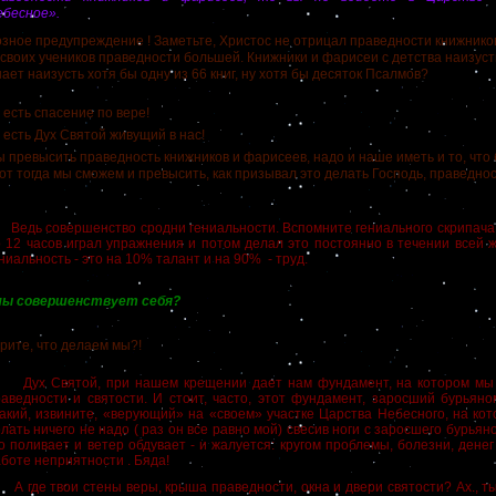
ебесное».
ое предупреждение ! Заметьте, Христос не отрицал праведности книжников
 своих учеников праведности большей. Книжники и фарисеи с детства наизус
нает наизусть хотя бы одну из 66 книг, ну хотя бы десяток Псалмов?
сть спасение по вере!
сть Дух Святой живущий в нас!
ревысить праведность книжников и фарисеев, надо и наше иметь и то, что 
от тогда мы сможем и превысить, как призывал это делать Господь, праведно
дь совершенство сродни гениальности. Вспомните гениального скрипача П
 12 часов играл упражнения и потом делал это постоянно в течении всей ж
ниальность - это на 10% талант и на 90% - труд.
ы совершенствует себя?
те, что делаем мы?!
ух Святой, при нашем крещении дает нам фундамент, на котором мы 
аведности и святости. И стоит, часто, этот фундамент, заросший бурьяно
акий, извините, «верующий» на «своем» участке Царства Небесного, на кото
лать ничего не надо ( раз он все равно мой) свесив ноги с заросшего бурья
о поливает и ветер обдувает - и жалуется: кругом проблемы, болезни, денег 
боте неприятности . Бяда!
где твои стены веры, крыша праведности, окна и двери святости? Ах., ты