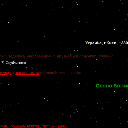
Украина, г.Киев, +38
сь? Поделись информацией с друзьями в соцсетях. Кликни:
»
»
Слово Божие - всегда
оповеди
Только Писание
Слово Божие
веди: Убедить церковь, что читать