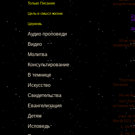
Только Писание
воздействов
Цель и смысл жизни
2-
об
Церковь
Да
Аудио проповеди
Итак, совер
Видео
праведности
Молитва
Консультирование
В темнице
Постоянное
Искусство
Писание.
Свидетельства
Но не может
Нет! Потом
Евангелизация
которым обы
Детям
Учит ли Хр
Матф.5/21- 
Исповедь
Не то
Не то