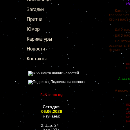
Н
Загадки
Какое грозн
требовал от
Притчи
Кто из нас з
Юмор
Да! У нас е
Да! У нас е
Карикатуры
Но, чтобы п
осваивать. В
Новости
фарисеев.
Контакты
Ве
по
ге
Лента наших новостей
А как м
Подписка на новости
А посмотри
Библия за год
Д
пр
Сегодня,
эт
06.08.2026
де
изучаем:
ег
ра
2 Цар. 24
А 