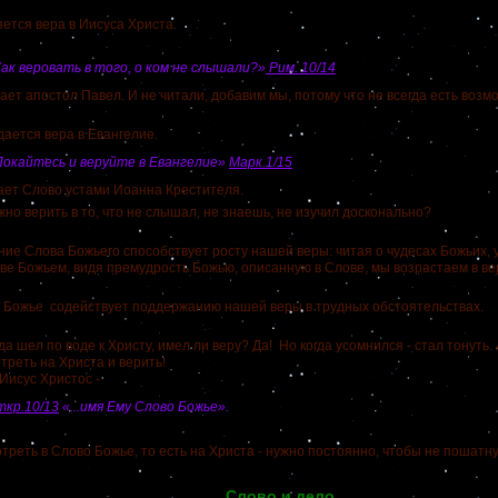
тся вера в Иисуса Христа.
ак веровать в того, о ком не слышали?»
Рим. 10/14
т апостол Павел. И не читали, добавим мы, потому что не всегда есть возм
ается вера в Евангелие.
Покайтесь и веруйте в Евангелие»
Марк.1/15
ает Слово устами Иоанна Крестителя.
 верить в то, что не слышал, не знаешь, не изучил досконально?
ние Слова Божьего способствует росту нашей веры: читая о чудесах Божьих, 
ве Божьем, видя премудрость Божью, описанную в Слове, мы возрастаем в ве
о Божье содействует поддержанию нашей веры в трудных обстояте
шел по воде к Христу, имел ли веру? Да! Но когда усомнился - стал тонуть.
треть на Христа и верить!
исус Христос -
ткр.10/13
«...имя Ему Слово Божье».
еть в Слово Божье, то есть на Христа - нужно постоянно, чтобы не пошатну
Слово и дело