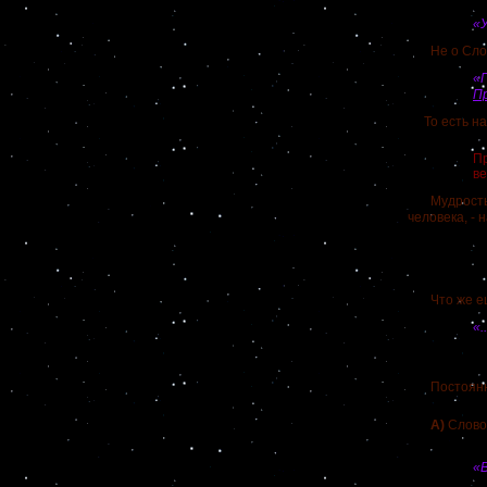
«У
Не о Слове 
«
П
То есть над
Пр
ве
Мудрость Бо
человека, - 
Что же еще 
«.
Постоянное 
А)
Слово
«