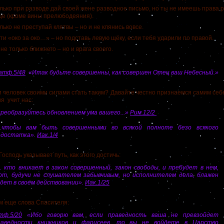
лько при разводе дай своей жене разводное письмо, но ты не имеешь права 
е (кроме вины прелюбодеяния).
лько не преступай клятвы – но и не клянись вовсе.
ти «око за око…» – но подставь левую щёку, если тебя ударили по правой.
не только ближнего – но и врага своего.
атф.5/
48
«
Итак будьте совершенны, как совершен Отец ваш Небесный.»
еловек своими силами стать таким?
Давайте честно признаемся самим себе
 учит нас:
реобразуйтесь обновлением ума вашего...»
Рим.12/2
...чтобы вам быть совершенными во всякой полноте безо всякого
едостатка».
Иак.1/4
подь указывает путь, как этого достичь:
.. кто вникает в закон совершенный, закон свободы, и пребудет в нем,
от, будучи не слушателем забывчивым, но исполнителем дела, блажен
удет в своем действовании».
Иак.1/25
ще слова Спасителя:
тф.5/20
«Ибо говорю вам, если праведность ваша не превзойдет
раведности книжников и фарисеев, то вы не войдете в Царство