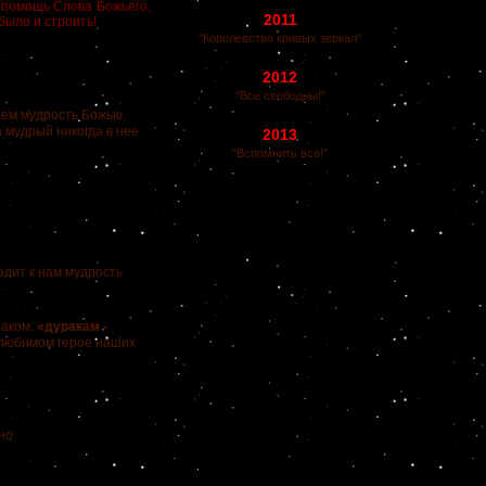
ю помощь Слова Божьего,
2011
 было и строить!
"Королевство кривых зеркал"
2012
"Все свободны!"
ем мудрость Божью.
 мудрый никогда в нее
2013
"Вспомнить всё!"
одит к нам мудрость
аком:
«дуракам -
 любимом герое наших
но: