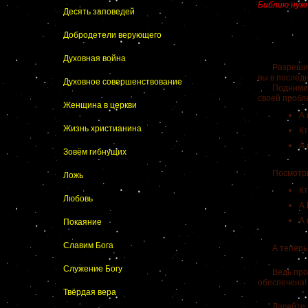
Библию нуж
Десять заповедей
Добродетели верующего
Духовная война
Разрешите д
вы в послед
Духовное совершенствование
Поднимите, 
своей проб
Женщина в церкви
А 
Жизнь христианина
Кт
А 
Зовём гибнущих
Посмотрим 
Ложь
Кт
Любовь
А
А
Покаяние
Славим Бога
А теперь по
Служение Богу
Ведь проще
обеспечена
Твёрдая вера
Давайте пор