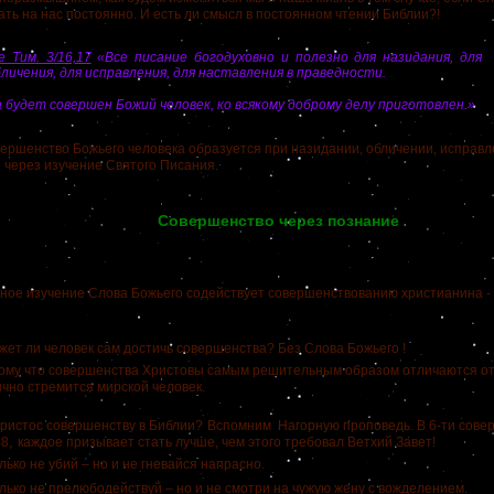
ать на нас постоянно. И есть ли смысл в постоянном чтении Библии?!
е Тим. 3/16,17
«Все писание богодуховно и полезно для назидания, для
личения, для исправления, для наставления в праведности.
 будет совершен Божий человек, ко всякому доброму делу приготовлен.»
шенство Божьего человека образуется при назидании, обличении, исправле
 через изучение Святого Писания.
Совершенство через познание
 изучение Слова Божьего содействует совершенствованию христианина - 
 ли человек сам достичь совершенства? Без Слова Божьего !
у что совершенства Христовы самым решительным образом отличаются от 
чно стремится мирской человек.
истос совершенству в Библии?
Вспомним Нагорную проповедь. В 6-ти сове
,
48
каждое призывает стать лучше, чем этого требовал Ветхий Завет!
лько не убий – но и не гневайся напрасно.
лько не прелюбодействуй – но и не смотри на чужую жену с вожделением.