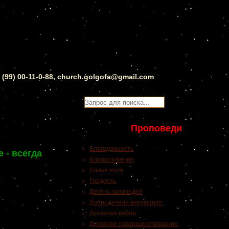
0 (99) 00-11-0-88, church.golgofa@gmail.com
Проповеди
Благодарность
 - всегда
Благословения
Божья воля
Гордость
Десять заповедей
Добродетели верующего
Духовная война
Духовное совершенствование