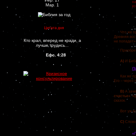
Иер. 27
на
Мар. 1
ко
Цитата дня
Что же прои
Древняя вос
Кто крал, вперед не кради, а
не попадет»
лучше трудись...
Приобретени
Ефс. 4:28
А)
И Биб
Пр
Как же прих
Его – через 
В)
А зач
счастье» «
сказок.
Вот уж воис
С)
Слово 
«Г