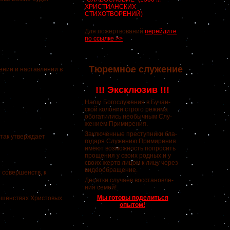
ХРИСТИАНСКИХ
СТИХОТВОРЕНИЙ)
Для пожертвований
перейдите
по ссылке >>
Тюремное служение
нии и наставлении в
!!! Эксклюзив !!!
Наши Богослужения в Бучан-
ской колонии строго режима
обогатились необычным Слу-
жением Примирения.
Заключённые преступники бла-
так утверждает
годаря Служению Примирения
имеют возможность попросить
прощения у своих родных и у
своих жертв лицом к лицу через
видеообращение.
совершенств, к
Десятки случаев восстановле-
ния семей!
Мы готовы поделиться
ршенствах Христовых.
опытом!