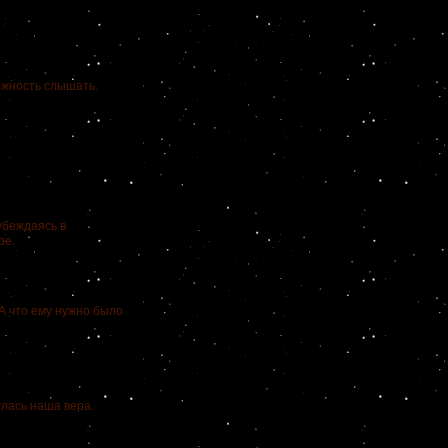
ожность слышать.
убеждаясь в
ре.
льствах.
 А что ему нужно было
лась наша вера.