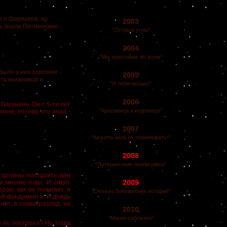
 и фарисеев, но
2003
ть знали Пятикнижие.
"Острые углы"
2004
"Мы христиане во всем"
было у них хорошее -
2005
сть книжников и
"Я тебя люблю!"
2006
аганини. Он с 5-ти лет
"Красавица и чудовище"
изни, потому что знал -
2007
"Казнить нельзя, помиловать!"
2008
"Путешествие пиллигрима"
должны построить дом
2009
м многие годы. И сидит
ром, как он полагает, и
"Сколько Библейских историй"
ном фундамента. И дождь
нет, в семье разлад, на
2010
"Магия соблазна"
 не построил? Ну, тогда