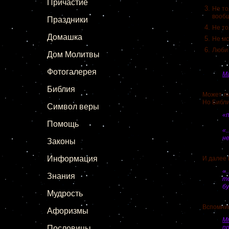
Причастие
Не то
вообщ
Праздники
Не то
Домашка
Не мс
Люби 
Дом Молитвы
Фотогалерея
М
Библия
Может ли ч
Но Библия
Символ веры
«п
Помощь
«
н
Законы
Информация
И далее Гос
«.
Знания
т
б
Мудрость
Вспомним е
Афоризмы
М
Пословицы
п