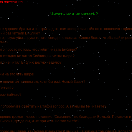
но постоянно.
Читать или не читать?
орогие братья и сестры задать вам «неприличный» по отношению к христ
ний раз читали Библию?
пожалуйста, руки те, кто сегодня открывал Слово Божье, чтобы найти ре
лемы?
кто просто потому, что любит читать Библию?
о сегодня не читал Библию, но читал вчера?
кто не читал Библию целую неделю?
на это чуть шире!
о прочитал полностью, хотя бы раз, Новый Завет?
 Ветхий?
 всю Библию?
пробуйте ответить на такой вопрос: А зачем вы ее читаете?
ние грехов - через покаяние.
Спасение - по благодати Божьей.
Покаялся и 
!
Библия, вроде бы, и не при чем. Но так ли это?
азмышляем, как будем изменяться мы и наша жизнь в том случае, если Сл