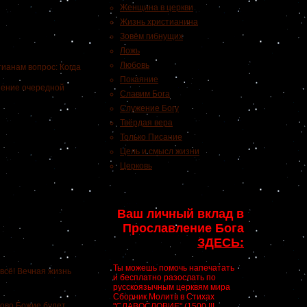
Женщина в церкви
Жизнь христианина
Зовём гибнущих
Ложь
Любовь
ианам вопрос: Когда
Покаяние
шение очередной
Славим Бога
Служение Богу
Твёрдая вера
Только Писание
Цель и смысл жизни
Церковь
Ваш личный вклад в
Прославление Бога
ЗДЕСЬ:
Ты можешь помочь напечатать
всё! Вечная жизнь
и бесплатно разослать по
русскоязычным церквям мира
Сборник Молитв в Стихах
ово Божие будет
"СЛАВОСЛОВИЕ" (1500 !!!