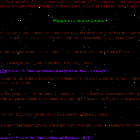
 себя и жалуйся! А как это можно было построить? Опираясь на постоянну
торое, в сущности, и есть проект твоего дома! Только в нем разбираться надо
Мудрость через Слово
сходит с нами при постоянном постижении Слова Божьего? Мы приобрета
точная пословица гласит: «Умный найдет выход из любой трудной ситуации, а
е мудрости через постоянное изучение и углубление в Слово Божье.
лия указывает на единственный источник мудрости:
.2/6
«Господь дает мудрость, и из уст его знание и разум».
одит к нам мудрость Господня? Главная из четырёх дорог, по которой прих
изучение Библии!
ем нам мудрость? Ведь наши-то пословицы прославляют и восхищаются дур
работа дураков любит»«меньше знаешь - крепче спишь»
Я уже не говорю о
тину «мудрость бесовская» - куда она привела наш народ!
Божье утверждает другое, и именно поэтому в нем нужно пребывать постоян
лавное - мудрость; приобретай мудрость.»
Пр.4/7