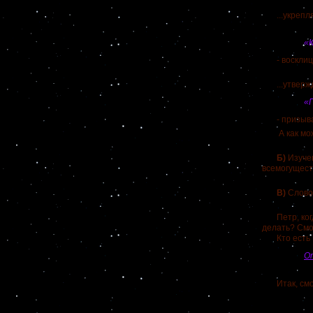
...укрепляе
«К
- восклицае
...утвержд
«
- призыв
А как можно
Б)
Изуче
всемогущест
В)
Слов
Петр, когда 
делать? Смо
Кто есть И
О
Итак, смотр