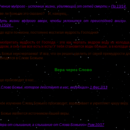
чение мудрого - источник жизни, удаляющий от сетей смерти.»
Пр.13/14
ли Божьем это сказано? И, наконец,..
Путь жизни мудрого вверх, чтобы уклонится от преисподней внизу».
р.15/24
о идти по жизни, постоянно постигая мудрость Господню!
иобретать мудрость от Господа - это как черпать ведром воду из колодца
дром, а она там все есть и есть! У тебя становится воды больше, а в колодце 
жья неисчерпаема! И все, что он решил уделить от своей премудрости для
находится в Слове Божьем.
Вера через Слово
производит в нас...
..Слово Божье, которое действует в нас, верующих».
1 Фес.2/13
изучение Слова Божьего производит, взращивает и укрепляет нашу веру.
 Божье является источником нашей веры.
Вера от слышания, а слышание от Слова Божьего»
Рим.10/17