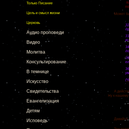
К
Только Писание
по
Цель и смысл жизни
Может быть,
Церковь
3
др
Аудио проповеди
3
в
Видео
3
до
Молитва
3
Консультирование
ег
3
В темнице
ум
(Ч
Искусство
Свидетельства
А действите
Ну к нашему
Евангелизация
Детям
Давайте взг
Исповедь