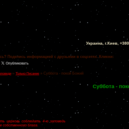
Украина, г.Киев, +38
сь? Поделись информацией с друзьями в соцсетях. Кликни:
»
»
Суббота - покой Божий
оповеди
Только Писание
Суббота - по
ить церковь соблюдать 4-ю заповедь
же собственного блага.