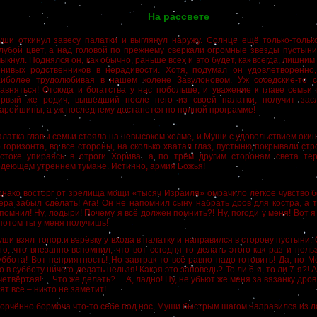
На рассвете
уши откинул завесу палатки и выглянул наружу. Солнце ещё только-тольк
лубой цвет, а над головой по прежнему сверкали огромные звёзды пустын
ыкнул. Поднялся он, как обычно, раньше всех и это будет, как всегда, лишни
енивых родственников в нерадивости. Хотя, подумал он удовлетворённо,
аиболее трудолюбивая в нашем колене Завулоновом. Уж соседские-то 
авняться! Отсюда и богатства у нас побольше, и уважение к главе семьи 
ервый же родич, вышедший после него из своей палатки, получит зас
арейшины, а уж последнему достанется по полной программе!
латка главы семьи стояла на невысоком холме, и Муши с удовольствием окин
 горизонта, во все стороны, на сколько хватал глаз, пустыню покрывали ст
остоке упираясь в отроги Хорива, а по трём другим сторонам света тер
деющем утреннем тумане. Истинно, армия Божья!
нако восторг от зрелища мощи «тысяч Израиля» омрачило лёгкое чувство б
ера забыл сделать! Ага! Он не напомнил сыну набрать дров для костра, а т
помнил! Ну, лодыри! Почему я всё должен помнить?! Ну, погоди у меня! Вот я
потом ты у меня получишь!
ши взял топор и верёвку у входа в палатку и направился в сторону пустыни. 
го, что внезапно вспомнил, что вот сегодня-то делать этого как раз и нель
ббота! Вот неприятность! Но завтрак-то всё равно надо готовить! Да, но 
о в субботу ничего делать нельзя! Какая это заповедь? То ли 6-я, то ли 7-я?! 
четвёртая!… Что же делать?… А, ладно! Ну, не убьют же меня за вязанку дров
ят все – никто не заметит!
орчённо бормоча что-то себе под нос, Муши быстрым шагом направился из л