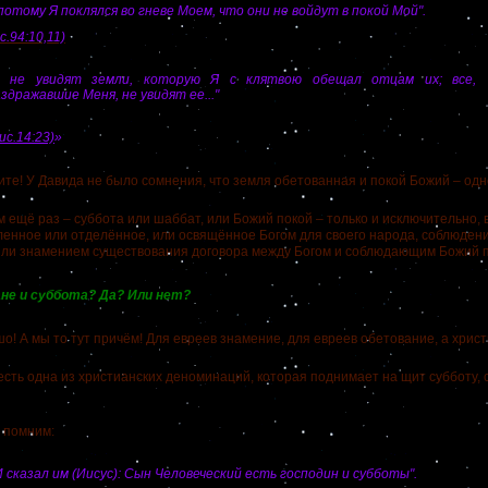
потому Я поклялся во гневе Моем, что они не войдут в покой Мой".
с.94:10,11)
... не увидят земли, которую Я с клятвою обещал отцам их; все,
здражавшие Меня, не увидят ее..."
ис.14:23)
»
 У Давида не было сомнения, что земля обетованная и покой Божий – одно 
ё раз – суббота или шаббат, или Божий покой – только и исключительно, в
ленное или отделённое, или освящённое Богом для своего народа, соблюдени
или знамением существования договора между Богом и соблюдающим Божий по
не и суббота? Да? Или нет?
 А мы то тут причём! Для евреев знамение, для евреев обетование, а христиа
ь одна из христианских деноминаций, которая поднимает на щит субботу, ст
помним:
 сказал им (Иисус): Сын Человеческий есть господин и субботы".