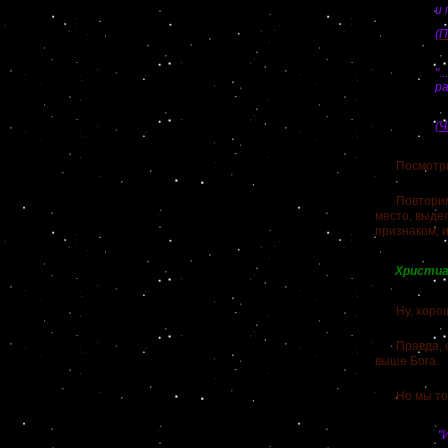
и 
(П
"
ра
(Ч
Посмотрите!
Повторим ещ
место, выде
признаком, 
Христиа
Ну, хорошо!
Правда, ест
выше Бога.
Но мы то 
"И