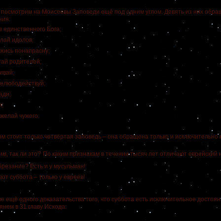
осмотрим на Моисеевы Заповеди ещё под одним углом.
Девять из них обра
ния:
в единственного Бога;
лай идолов;
жись понапрасну;
ай родителей;
ивай;
елюбодействуй;
ади;
и;
желай чужого.
тоит только четвёртая заповедь – она обращена только и исключительно к
 так ли это?
По каким признакам в течении тысяч лет отличают еврейский
резание? Есть и у мусульман!
вот суббота – только у евреев!
ещё одного доказательства того, что суббота есть исключительное достоян
янем в 31 главу Исхода: