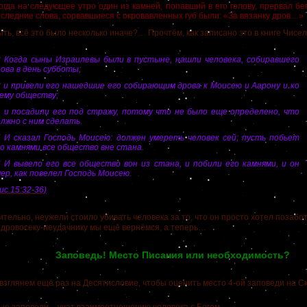
огда на следующее утро один из камней, попавший в его голову, прервал б
следние слова, сорвавшиеся с окровавленных губ были: «За вязанку дров…»
 всё это было несколько иначе?… Прочтём, как записано это в книге Чисел
2 Когда сыны Израилевы были в пустыне, нашли человека, собиравшего
ова в день субботы;
3 и привели его нашедшие его собирающим дрова к Моисею и Аарону и ко
сему обществу;
4 и посадили его под стражу, потому что не было еще определено, что
лжно с ним сделать.
5 И сказал Господь Моисею: должен умереть человек сей; пусть побьет
о камнями все общество вне стана.
6 И вывело его все общество вон из стана, и побили его камнями, и он
ер, как повелел Господь Моисею.
ис.15:32-36)
льно, неужели стоило убивать человека за то, что он просто хотел позабот
 дровосеку-неудачнику мы ещё вернёмся, а теперь…
Заповедь! Место Писания или необходимость?
лянем ещё раз на Десятисловие, чтобы оценить место 4-ой заповеди на Ск