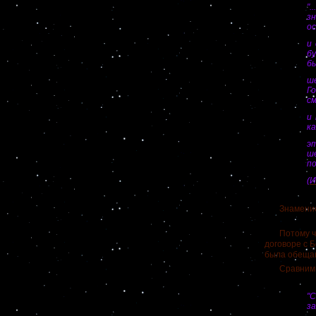
".
з
о
и
б
бы
ше
Г
с
и
ка
э
ш
по
(И
Знамение За
Потому что 
договоре с Б
была обещан
Сравним то
"
за