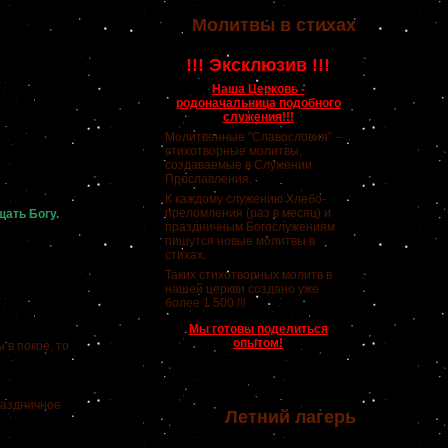
Молитвы в стихах
!!! Эксклюзив !!!
Наша Церковь -
родоначальница подобного
служения!!!
Молитвенные "Славословия" –
стихотворные молитвы,
создаваемые в Служении
Прославления.
К каждому служению Хлебо-
преломления (раз в месяц) и
щать Богу.
праздничным Богослужениям
пишутся новые молитвы в
стихах.
Таких стихотворных молитв в
нашей церкви создано уже
более 1 500 !!!
Мы готовы поделиться
опытом!
 в покое, то
раздничное
Летний лагерь