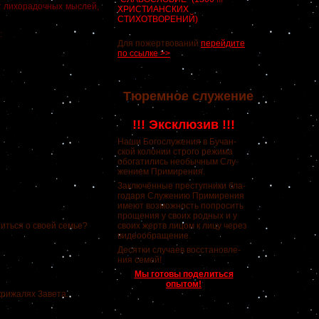
ег лихорадочных мыслей,
ХРИСТИАНСКИХ
СТИХОТВОРЕНИЙ)
:
Для пожертвований
перейдите
по ссылке >>
Тюремное служение
!!! Эксклюзив !!!
Наши Богослужения в Бучан-
ской колонии строго режима
обогатились необычным Слу-
жением Примирения.
Заключённые преступники бла-
годаря Служению Примирения
имеют возможность попросить
прощения у своих родных и у
иться о своей семье?
своих жертв лицом к лицу через
видеообращение.
Десятки случаев восстановле-
ния семей!
Мы готовы поделиться
опытом!
рижалях Завета.