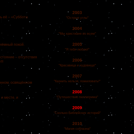
2003
ь её – «Суббота
"Острые углы"
2004
"Мы христиане во всем"
2005
риёмный покой.
"Я тебя люблю!"
стояние – отсутствия
2006
!!
"Красавица и чудовище"
2007
"Казнить нельзя, помиловать!"
ённом, освящённом
2008
"Путешествие пиллигрима"
и месте, и
2009
"Сколько Библейских историй"
2010
"Магия соблазна"