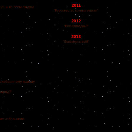
2011
щены ко всем людям
"Королевство кривых зеркал"
2012
"Все свободны!"
2013
"Вспомнить всё!"
 избранному народу:
 народ?
ие избранного