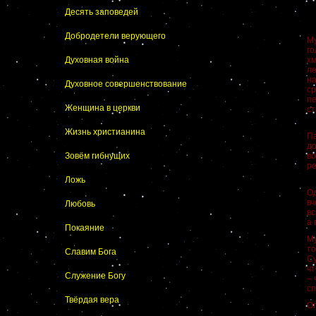
Десять заповедей
Добродетели верующего
М
го
Духовная война
хм
л
н
Духовное совершенствование
ср
п
Женщина в церкви
ст
Жизнь христианина
Па
до
Зовём гибнущих
в
ре
Ложь
Од
вч
Любовь
вс
а 
Покаяние
Му
то
Славим Бога
Су
чт
Служение Богу
– 
сп
Твёрдая вера
Ог