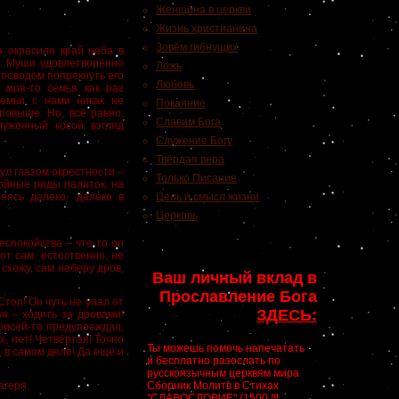
Женщина в церкви
Жизнь христианина
Зовём гибнущих
о окрасило край неба в
и. Муши удовлетворённо
Ложь
м поводом попрекнуть его
Любовь
 моя-то семья как раз
семьи с нами никак не
Покаяние
повыше. Но, всё равно,
Славим Бога
луженный косой взгляд
Служение Богу
Твёрдая вера
ул глазом окрестности –
Только Писание
ройные ряды палаток, на
яясь далеко- далеко в
Цель и смысл жизни
Церковь
еспокойства – что-то он
от сам, естественно, не
 схожу, сам наберу дров,
Ваш личный вклад в
Прославление Бога
Стоп! Он чуть не упал от
ЗДЕСЬ:
зя – ходить за дровами!
Моисей-то предупреждал,
Ах, нет! Четвёртая! Точно
Ты можешь помочь напечатать
, в самом деле! Да ещё и
и бесплатно разослать по
русскоязычным церквям мира
агеря.
Сборник Молитв в Стихах
"СЛАВОСЛОВИЕ" (1500 !!!