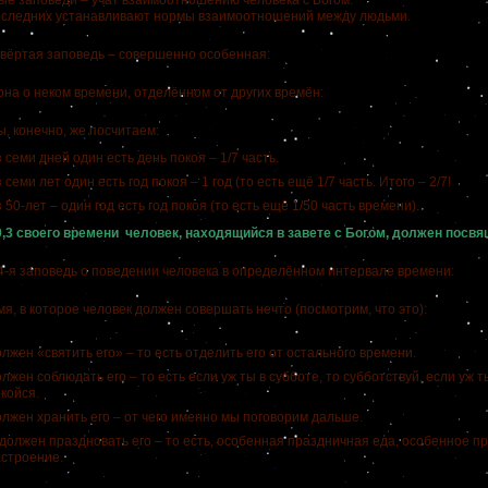
заповеди – учат взаимоотношению человека с Богом.
едних устанавливают нормы взаимоотношений между людьми.
ёртая заповедь – совершенно особенная:
она о неком времени, отделённом от других времён:
 конечно, же посчитаем:
 семи дней один есть день покоя – 1/7 часть.
 семи лет один есть год покоя – 1 год (то есть ещё 1/7 часть. Итого – 2/7!
 50-лет – один год есть год покоя (то есть ещё 1/50 часть времени).
0,3 своего времени человек, находящийся в завете с Богом, должен посвя
 4-я заповедь о поведении человека в определённом интервале времени:
 в которое человек должен совершать нечто (посмотрим, что это):
лжен «святить его» – то есть отделить его от остального времени.
лжен соблюдать его – то есть если уж ты в субботе, то субботствуй, если уж ты
койся.
лжен хранить его – от чего именно мы поговорим дальше.
должен праздновать его – то есть, особенная праздничная еда, особенное п
строение.