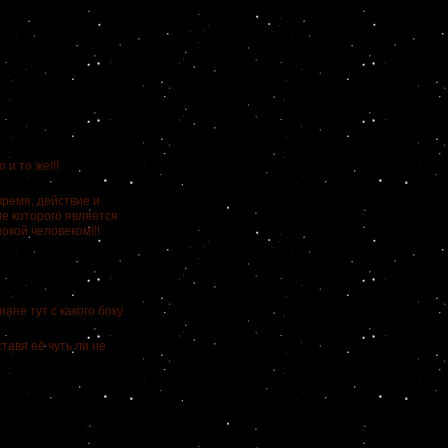
и то же!!!
ремя, действие и
е которого является
кой человеком!!!
не тут с какого боку.
авя её чуть ли не