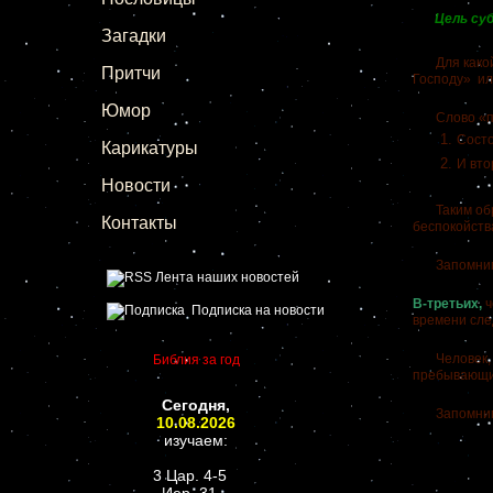
Цель су
Загадки
Для какой ж
Притчи
Господу» ил
Юмор
Слово «поко
Состо
Карикатуры
И вто
Новости
Таким образ
Контакты
беспокойства
Запомним э
Лента наших новостей
В-третьих,
ч
Подписка на новости
времени сле
Человек, на
Библия за год
пребывающий
Сегодня,
Запомним 
10.08.2026
изучаем:
3 Цар. 4-5