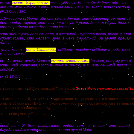
..скажи
сынам Израилевым
так: субботы Мои соблюдайте, ибо это -
намение между Мною и вами в роды ваши, дабы вы знали, что Я Господь,
свящающий вас;
 соблюдайте субботу, ибо она свята для вас: кто осквернит ее, тот да
удет предан смерти; кто станет в оную делать дело, та душа должна
ть истреблена из среды народа своего;
сть дней пусть делают дела, а в седьмой - суббота покоя, посвященная
осподу: всякий, кто делает дело в день субботний, да будет предан
мерти;
 пусть хранят
сыны Израилевы
субботу, празднуя субботу в роды свои,
к завет вечный;
то - знамение между Мною и
сынами Израилевыми
на веки, потому что в
есть дней сотворил Господь небо и землю, а в день седьмой почил и
коился".
сх.31:13-17)
вета – вот как! И не меньше! Фактически
Завет Моисея можно назвать За
именно по ней, по субботе, окружающие могут узнать, что человек пребывае
огом.
В сотнях мест Библии покой Божий постоянно сравнивается с землёй о
а только избранному народу.
лько два места Писания:
Сорок лет Я был раздражаем родом сим, и сказал: это народ,
блуждающийся сердцем; они не познали путей Моих,