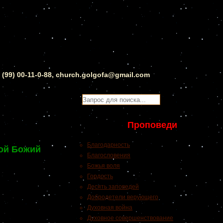
0 (99) 00-11-0-88, church.golgofa@gmail.com
Проповеди
Благодарность
кой Божий
Благословения
Божья воля
Гордость
Десять заповедей
Добродетели верующего
Духовная война
Духовное совершенствование