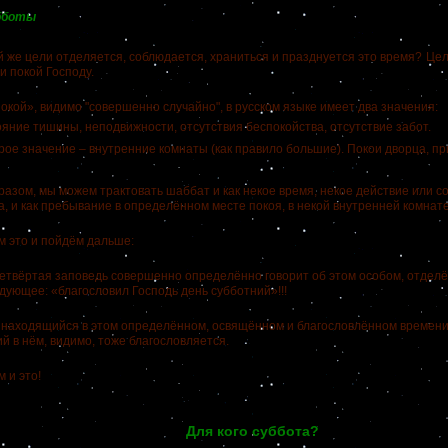
бботы
е цели отделяется, соблюдается, храниться и празднуется это время?
Цел
и покой Господу.
й», видимо "совершенно случайно", в русском языке имеет два значения:
яние тишины, неподвижности, отсутствия беспокойства, отсутствие забот.
рое значение – внутренние комнаты (как правило большие). Покои дворца, п
ом, мы можем трактовать шаббат и как некое время, некое действие или со
, и как пребывание в определённом месте покоя, в некой внутренней комнате!
то и пойдём дальше:
етвёртая заповедь совершенно определённо говорит об этом особом, отдел
дующее: «благословил Господь день субботний»!!!
ходящийся в этом определённом, освящённом и благословлённом времени 
 в нём, видимо, тоже благословляется.
и это!
Для кого суббота?