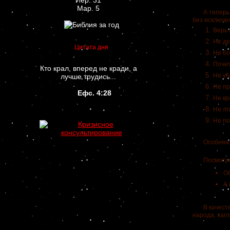
Иер. 31
Мар. 5
А теперь п
без исключе
Верь 
Не де
Цитата дня
Не бо
Почит
Кто крал, вперед не кради, а
Не уб
лучше трудись...
Не пр
Ефс. 4:28
Не кр
Не лг
Не по
Особняком с
Посмотрим,
Об
А 
В качестве 
народа, загл