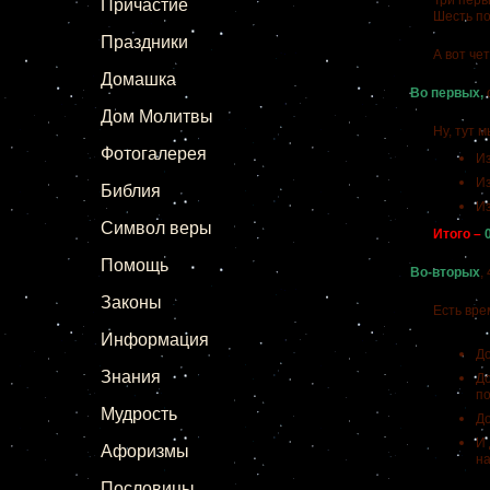
Три первые 
Причастие
Шесть посл
Праздники
А вот четв
Домашка
Во первых,
Дом Молитвы
Ну, тут мы,
Фотогалерея
Из
Из
Библия
Из
Символ веры
Итого –
Помощь
Во-вторых
,
Законы
Есть время,
Информация
До
Знания
До
по
Мудрость
До
И 
Афоризмы
на
Пословицы