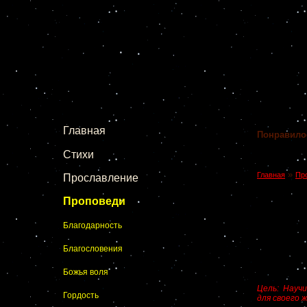
Главная
Понравило
Стихи
»
Главная
Пр
Прославление
Проповеди
Благодарность
Благословения
Божья воля
Цель: Науч
Гордость
для своего 