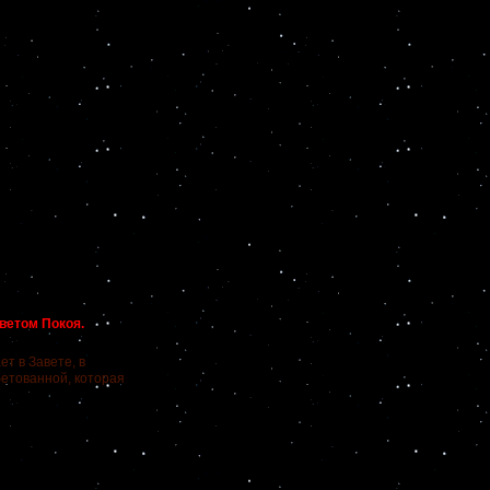
ветом Покоя.
т в Завете, в
бетованной, которая