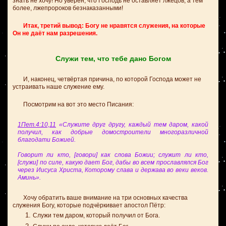
знать не хочу! Но уверен, что Господь не оставляет лжецов, а тем
более, лжепророков безнаказанными!
Итак, третий вывод: Богу не нравятся служения, на которые
Он не даёт нам разрешения.
Служи тем, что тебе дано Богом
И, наконец, четвёртая причина, по которой Господа может не
устраивать наше служение ему.
Посмотрим на вот это место Писания:
1Пет.4:10,11
«Служите друг другу, каждый тем даром, какой
получил, как добрые домостроители многоразличной
благодати Божией.
Говорит ли кто, [говори] как слова Божии; служит ли кто,
[служи] по силе, какую дает Бог, дабы во всем прославлялся Бог
через Иисуса Христа, Которому слава и держава во веки веков.
Аминь».
Хочу обратить ваше внимание на три основных качества
служения Богу, которые подчёркивает апостол Пётр:
Служи тем даром, который получил от Бога.