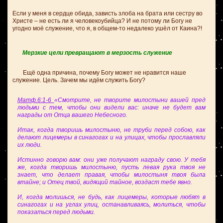
Если у меня в сердце обида, зависть злоба на брата или сестру во
Христе – не есть ли я человекоубийца? И не потому ли Богу не
угодно моё служение, что я, в общем-то недалеко ушёл от Каина?!
Мерзкие цели превращают в мерзость служение
Ещё одна причина, почему Богу может не нравится наше
служение.
Цель. Зачем мы идём служить Богу?
Матф.6:1-6
«Смотрите, не творите милостыни вашей пред
людьми с тем, чтобы они видели вас: иначе не будет вам
награды от Отца вашего Небесного.
Итак, когда творишь милостыню, не труби перед собою, как
делают лицемеры в синагогах и на улицах, чтобы прославляли
их люди.
Истинно говорю вам: они уже получают награду свою. У тебя
же, когда творишь милостыню, пусть левая рука твоя не
знает, что делает правая, чтобы милостыня твоя была
втайне; и Отец твой, видящий тайное, воздаст тебе явно.
И, когда молишься, не будь, как лицемеры, которые любят в
синагогах и на углах улиц, останавливаясь, молиться, чтобы
показаться перед людьми.