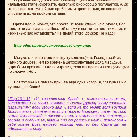
начальном этапе, смотрите, насколько оно хорошо получается.
А уж
коли возникают малейшие проблемы и препятствия, не спешите
списывать их на происки сатаны.
Прикиньте: а, может, это просто не ваше служение? Может, Бог
просто не дал вам способностей к нему и пытается пока тихонько и
нежненько вас остановить? Не делай этого, дружок! Не надо!
Ещё один пример самовольного служения
Мы уже как-то говорили (в шутку конечно) что Господь сейчас
намного добрее, чем во времена Ветхозаветные! Вряд ли судьба
царя Озии прокажённого нам грозит, если мы протягиваем ручки куда
не следует. Но...
Вот тут мне на память пришла ещё одна история, созвучная и с
ручками, и с Озией:
1Пар.13:1-11
«И советовался Давид с тысяченачальниками,
сотниками и со всеми вождями, и сказал [Давид] всему собранию
Израильтян: если угодно вам, и если на то будет воля Господа
Бога нашего, пошлем повсюду к прочим братьям нашим, по всей
земле Израильской, и вместе с ними к священникам и левитам, в
города и селения их, чтобы они собрались к нам; и перенесем к
себе ковчег Бога нашего, потому что во дни Саула мы не
обращались к нему.