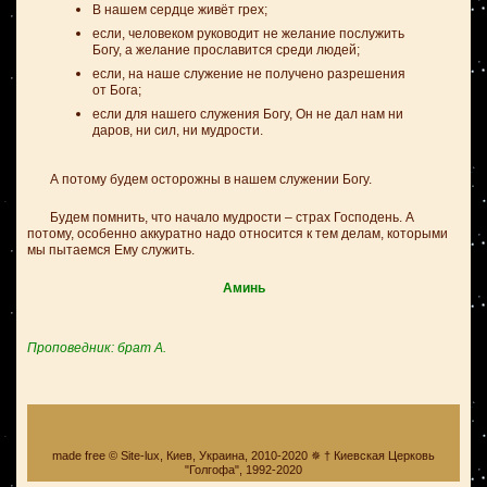
В нашем сердце живёт грех;
если, человеком руководит не желание послужить
Богу, а желание прославится среди людей;
если, на наше служение не получено разрешения
от Бога;
если для нашего служения Богу, Он не дал нам ни
даров, ни сил, ни мудрости.
А потому будем осторожны в нашем служении Богу.
Будем помнить, что начало мудрости – страх Господень. А
потому, особенно аккуратно надо относится к тем делам, которыми
мы пытаемся Ему служить.
Аминь
Проповедник: брат А.
made free © Site-lux, Киев, Украина, 2010-2020 ✵ † Киевская Церковь
"Голгофа", 1992-2020