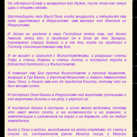
Он обстроил Елаф и возвратил его Иудее, после того как почил
царь с отцами своими.
Шестнадцати лет [был] Озия, когда воцарился, и пятьдесят два
года царствовал в Иерусалиме; имя матери его Иехолия из
Иерусалима.
И делал он угодное в очах Господних точно так, как делал
Амасия, отец его; и прибегал он к Богу во дни Захарии,
поучавшего страху Божию; и в те дни, когда он прибегал к
Господу, споспешествовал ему Бог.
И он вышел и сразился с Филистимлянами, и разрушил стены
Гефа и стены Иавнеи и стены Азота; и построил города в
[области] Азотской и у Филистимлян.
И помогал ему Бог против Филистимлян и против Аравитян,
живущих в Гур-Ваале, и [против] Меунитян; и давали Аммонитяне
дань Озии, и дошло имя его до пределов Египта, потому что он
был весьма силен.
И построил Озия башни в Иерусалиме над воротами угольными и
над воротами долины и на углу, и укрепил их.
И построил башни в пустыне, и иссек много водоемов, потому
что имел много скота, и на низменности и на равнине, и
земледельцев и садовников на горах и на Кармиле, ибо он любил
земледелие.
Было у Озии и войско, выходившее на войну отрядами, по счету в
списке их, составленном рукою Иеиела писца и Маасеи