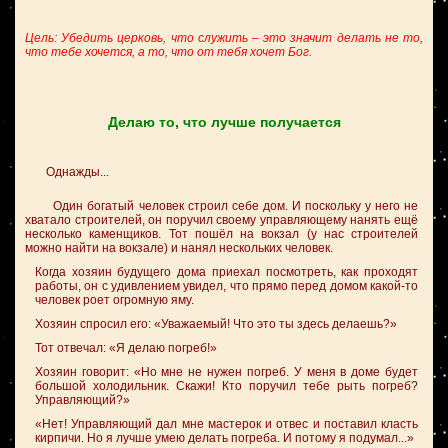
Цель: Убедить церковь, что служить – это значит делать не то,
что тебе хочется, а то, что от тебя хочет Бог.
Делаю то, что лучше получается
Однажды...
Один богатый человек строил себе дом. И поскольку у него не
хватало строителей, он поручил своему управляющему нанять ещё
несколько каменщиков. Тот пошёл на вокзал (у нас строителей
можно найти на вокзале) и нанял нескольких человек.
Когда хозяин будущего дома приехал посмотреть, как проходят
работы, он с удивлением увидел, что прямо перед домом какой-то
человек роет огромную яму.
Хозяин спросил его: «Уважаемый! Что это ты здесь делаешь?»
Тот отвечал: «Я делаю погреб!»
Хозяин говорит: «Но мне не нужен погреб. У меня в доме будет
большой холодильник. Скажи! Кто поручил тебе рыть погреб?
Управляющий?»
«Нет! Управляющий дал мне мастерок и отвес и поставил класть
кирпичи. Но я лучше умею делать погреба. И потому я подумал...»