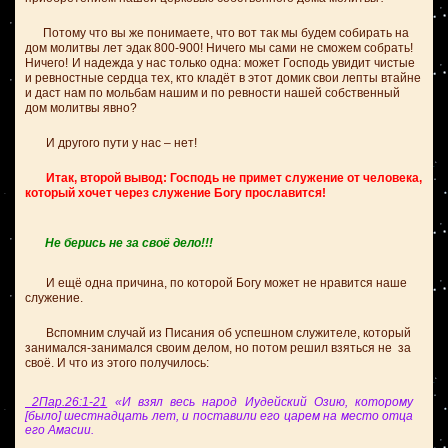
Потому что вы же понимаете, что вот так мы будем собирать на
дом молитвы лет эдак 800-900!
Ничего мы сами не сможем собрать!
Ничего!
И надежда у нас только одна: может Господь увидит чистые
и ревностные сердца тех, кто кладёт в этот домик свои лепты втайне
и даст нам по мольбам нашим и по ревности нашей собственный
дом молитвы явно?
И другого пути у нас – нет!
Итак, второй вывод: Господь не примет служение от человека,
который хочет через служение Богу прославится!
Не берись не за своё дело!!!
И ещё одна причина, по которой Богу может не нравится наше
служение.
Вспомним случай из Писания об успешном служителе, который
занимался-занимался своим делом, но потом решил взяться не за
своё. И что из этого получилось:
2Пар.26:1-21
«И взял весь народ Иудейский Озию, которому
[было] шестнадцать лет, и поставили его царем на место отца
его Амасии.