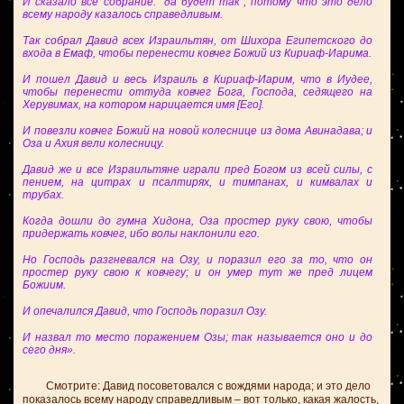
И сказало все собрание: "да будет так", потому что это дело
всему народу казалось справедливым.
Так собрал Давид всех Израильтян, от Шихора Египетского до
входа в Емаф, чтобы перенести ковчег Божий из Кириаф-Иарима.
И пошел Давид и весь Израиль в Кириаф-Иарим, что в Иудее,
чтобы перенести оттуда ковчег Бога, Господа, седящего на
Херувимах, на котором нарицается имя [Его].
И повезли ковчег Божий на новой колеснице из дома Авинадава; и
Оза и Ахия вели колесницу.
Давид же и все Израильтяне играли пред Богом из всей силы, с
пением, на цитрах и псалтирях, и тимпанах, и кимвалах и
трубах.
Когда дошли до гумна Хидона, Оза простер руку свою, чтобы
придержать ковчег, ибо волы наклонили его.
Но Господь разгневался на Озу, и поразил его за то, что он
простер руку свою к ковчегу; и он умер тут же пред лицем
Божиим.
И опечалился Давид, что Господь поразил Озу.
И назвал то место поражением Озы; так называется оно и до
сего дня».
Смотрите: Давид посоветовался с вождями народа; и это дело
показалось всему народу справедливым – вот только, какая жалость,