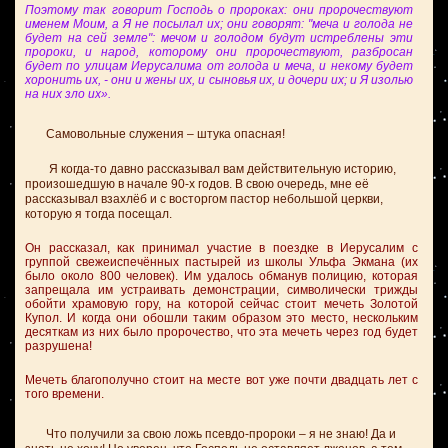
Поэтому так говорит Господь о пророках: они пророчествуют
именем Моим, а Я не посылал их; они говорят: "меча и голода не
будет на сей земле": мечом и голодом будут истреблены эти
пророки, и народ, которому они пророчествуют, разбросан
будет по улицам Иерусалима от голода и меча, и некому будет
хоронить их, - они и жены их, и сыновья их, и дочери их; и Я изолью
на них зло их».
Самовольные служения – штука опасная!
Я когда-то давно рассказывал вам действительную историю,
произошедшую в начале 90-х годов. В свою очередь, мне её
рассказывал взахлёб и с восторгом пастор небольшой церкви,
которую я тогда посещал.
Он рассказал, как принимал участие в поездке в Иерусалим с
группой свежеиспечённых пастырей из школы Ульфа Экмана (их
было около 800 человек). Им удалось обманув полицию, которая
запрещала им устраивать демонстрации, символически трижды
обойти храмовую гору, на которой сейчас стоит мечеть Золотой
Купол. И когда они обошли таким образом это место, нескольким
десяткам из них было пророчество, что эта мечеть через год будет
разрушена!
Мечеть благополучно стоит на месте вот уже почти двадцать лет с
того времени.
Что получили за свою ложь псевдо-пророки – я не знаю! Да и