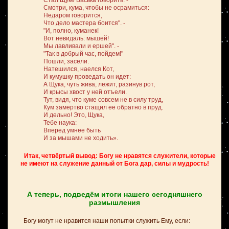
Стал Щуке Васька говорить. -
Смотри, кума, чтобы не осрамиться:
Недаром говорится,
Что дело мастера боится". -
"И, полно, куманек!
Вот невидаль: мышей!
Мы лавливали и ершей". -
"Так в добрый час, пойдем!"
Пошли, засели.
Натешился, наелся Кот,
И кумушку проведать он идет:
А Щука, чуть жива, лежит,
разинув рот,
И крысы хвост у ней отъели.
Тут, видя, что куме
совсем не в силу труд,
Кум замертво стащил ее
обратно в пруд.
И дельно! Это, Щука,
Тебе наука:
Вперед умнее быть
И за мышами не ходить».
Итак, четвёртый вывод: Богу не нравятся служители, которые
не имеют на служение данный от Бога дар, силы и мудрость!
А теперь, подведём итоги нашего сегодняшнего
размышления
Богу могут не нравится наши попытки служить Ему, если: