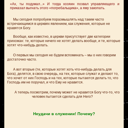
«Ах, ты подумал...» И тогда хозяин позвал управляющего и
приказал выгнать этого «погребальщика», а яму закопать.
Мы сегодня попробуем поразмышлять над таким часто
встречающимся в церквях явлением, как служения, которые не
нравятся Богу.
Вообще, как известно, в церкви присутствует две категории
прихожан:
те, которые ничего не хотят делать вообще, и те, которые
хотят что-нибудь делать.
О первых мы сегодня не будем вспоминать – мы о них говорим
достаточно часто.
А вот вторые (те, которые хотят хоть что-нибудь делать для
Бога), делятся, в свою очередь, на тех, которые служат и делают то,
что хочет от них Господь и на тех, которые пытаются делать то, что
Господь им не поручал, и что Ему не нравится.
А теперь посмотрим, почему может не нравится Богу что-то, что
человек пытается сделать для Него?
Неудачи в служении! Почему?