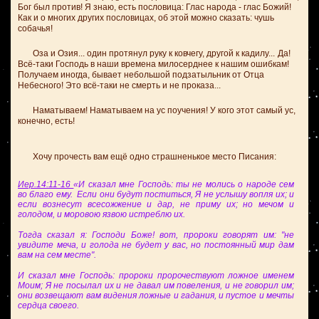
Бог был против! Я знаю, есть пословица: Глас народа - глас Божий!
Как и о многих других пословицах, об этой можно сказать: чушь
собачья!
Оза и Озия... один протянул руку к ковчегу, другой к кадилу...
Да!
Всё-таки Господь в наши времена милосерднее к нашим ошибкам!
Получаем иногда, бывает небольшой подзатыльник от Отца
Небесного! Это всё-таки не смерть и не проказа...
Наматываем! Наматываем на ус поучения! У кого этот самый ус,
конечно, есть!
Хочу прочесть вам ещё одно страшненькое место Писания:
Иер.14:11-16
«И сказал мне Господь: ты не молись о народе сем
во благо ему. Если они будут поститься, Я не услышу вопля их; и
если вознесут всесожжение и дар, не приму их; но мечом и
голодом, и моровою язвою истреблю их.
Тогда сказал я: Господи Боже! вот, пророки говорят им: "не
увидите меча, и голода не будет у вас, но постоянный мир дам
вам на сем месте".
И сказал мне Господь: пророки пророчествуют ложное именем
Моим; Я не посылал их и не давал им повеления, и не говорил им;
они возвещают вам видения ложные и гадания, и пустое и мечты
сердца своего.