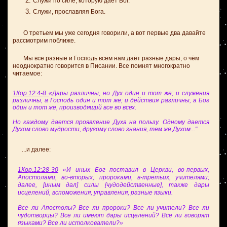
Служи по силе, которую даёт Бог.
Служи, прославляя Бога.
О третьем мы уже сегодня говорили, а вот первые два давайте
рассмотрим поближе.
Мы все разные и Господь всем нам даёт разные дары, о чём
неоднократно говорится в Писании. Все помнят многократно
читаемое:
1Кор.12:4-8
«Дары различны, но Дух один и тот же; и служения
различны, а Господь один и тот же; и действия различны, а Бог
один и тот же, производящий все во всех.
Но каждому дается проявление Духа на пользу. Одному дается
Духом слово мудрости, другому слово знания, тем же Духом..."
...и далее:
1Кор.12:28-30
«И иных Бог поставил в Церкви, во-первых,
Апостолами, во-вторых, пророками, в-третьих, учителями;
далее, [иным дал] силы [чудодейственные], также дары
исцелений, вспоможения, управления, разные языки.
Все ли Апостолы? Все ли пророки? Все ли учители? Все ли
чудотворцы? Все ли имеют дары исцелений? Все ли говорят
языками? Все ли истолкователи?»