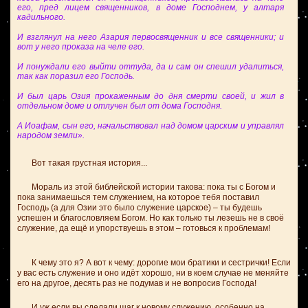
его, пред лицем священников, в доме Господнем, у алтаря
кадильного.
И взглянул на него Азария первосвященник и все священники; и
вот у него проказа на челе его.
И понуждали его выйти оттуда, да и сам он спешил удалиться,
так как поразил его Господь.
И был царь Озия прокаженным до дня смерти своей, и жил в
отдельном доме и отлучен был от дома Господня.
А Иоафам, сын его, начальствовал над домом царским и управлял
народом земли».
Вот такая грустная история...
Мораль из этой библейской истории такова: пока ты с Богом и
пока занимаешься тем служением, на которое тебя поставил
Господь (а для Озии это было служение царское) – ты будешь
успешен и благословляем Богом. Но как только ты лезешь не в своё
служение, да ещё и упорствуешь в этом – готовься к проблемам!
К чему это я? А вот к чему: дорогие мои братики и сестрички! Если
у вас есть служение и оно идёт хорошо, ни в коем случае не меняйте
его на другое, десять раз не подумав и не вопросив Господа!
И уж если вы сделали шаг к новому служению, особенно на