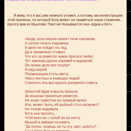
Я вижу, что я вас уже немного утомил, а потому, как иллюстрацию
этой причины, по которой Богу может не нравиться наше служение,
прочту вам из Крылова. Притча! Называется она «Щука и Кот»:
«Беда, коль пироги начнет печи
сапожник,
А сапоги тачать пирожник:
И дело не пойдет на лад,
Да и примечено стократ,
Что кто за ремесло чужое
браться любит,
Тот завсегда
других упрямей и вздорней;
Он лучше дело все погубит
И рад скорей
Посмешищем стать света,
Чем у честных и знающих людей
Спросить иль выслушать
разумного совета.
Зубастой Щуке в мысль пришло
За кошачье приняться ремесло.
Не знаю: завистью ее
лукавый мучил
Иль, может быть,
ей рыбный стол наскучил?
Но только вздумала
Кота она просить,
Чтоб взял ее с собой он на охоту
Мышей в амбаре половить.
"Да полно,
знаешь ли ты эту, свет, работу? -