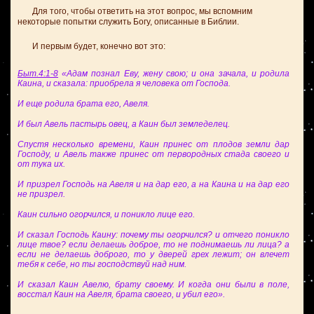
Для того, чтобы ответить на этот вопрос, мы вспомним
некоторые попытки служить Богу, описанные в Библии.
И первым будет, конечно вот это:
Быт.4:1-8
«Адам познал Еву, жену свою; и она зачала, и родила
Каина, и сказала: приобрела я человека от Господа.
И еще родила брата его, Авеля.
И был Авель пастырь овец, а Каин был земледелец.
Спустя несколько времени, Каин принес от плодов земли дар
Господу, и Авель также принес от первородных стада своего и
от тука их.
И призрел Господь на Авеля и на дар его, а на Каина и на дар его
не призрел.
Каин сильно огорчился, и поникло лице его.
И сказал Господь Каину: почему ты огорчился? и отчего поникло
лице твое? если делаешь доброе, то не поднимаешь ли лица? а
если не делаешь доброго, то у дверей грех лежит; он влечет
тебя к себе, но ты господствуй над ним.
И сказал Каин Авелю, брату своему. И когда они были в поле,
восстал Каин на Авеля, брата своего, и убил его».