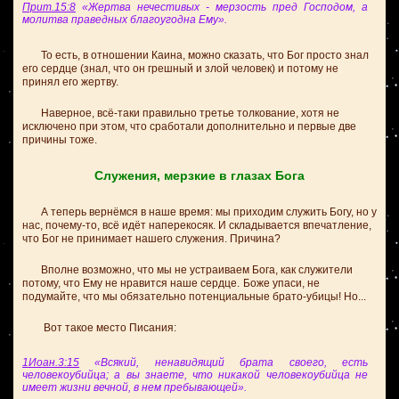
Прит.15:8
«Жертва нечестивых - мерзость пред Господом, а
молитва праведных благоугодна Ему».
То есть, в отношении Каина, можно сказать, что Бог просто знал
его сердце (знал, что он грешный и злой человек) и потому не
принял его жертву.
Наверное, всё-таки правильно третье толкование, хотя не
исключено при этом, что сработали дополнительно и первые две
причины тоже.
Служения, мерзкие в глазах Бога
А теперь вернёмся в наше время: мы приходим служить Богу, но у
нас, почему-то, всё идёт наперекосяк. И складывается впечатление,
что Бог не принимает нашего служения. Причина?
Вполне возможно, что мы не устраиваем Бога, как служители
потому, что Ему не нравится наше сердце.
Боже упаси, не
подумайте, что мы обязательно потенциальные брато-убицы! Но...
Вот такое место Писания:
1Иоан.3:15
«Всякий, ненавидящий брата своего, есть
человекоубийца; а вы знаете, что никакой человекоубийца не
имеет жизни вечной, в нем пребывающей».