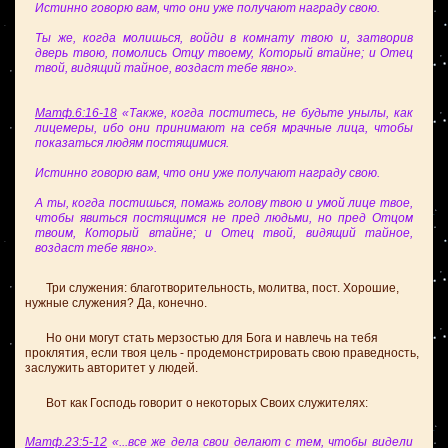
Истинно говорю вам, что они уже получают награду свою.
Ты же, когда молишься, войди в комнату твою и, затворив
дверь твою, помолись Отцу твоему, Который втайне; и Отец
твой, видящий тайное, воздаст тебе явно».
Матф.6:16-18
«Также, когда поститесь, не будьте унылы, как
лицемеры, ибо они принимают на себя мрачные лица, чтобы
показаться людям постящимися.
Истинно говорю вам, что они уже получают награду свою.
А ты, когда постишься, помажь голову твою и умой лице твое,
чтобы явиться постящимся не пред людьми, но пред Отцом
твоим, Который втайне; и Отец твой, видящий тайное,
воздаст тебе явно».
Три служения: благотворительность, молитва, пост. Хорошие,
нужные служения? Да, конечно.
Но они могут стать мерзостью для Бога и навлечь на тебя
проклятия, если твоя цель - продемонстрировать свою праведность,
заслужить авторитет у людей.
Вот как Господь говорит о некоторых Своих служителях:
Матф.23:5-12
«...все же дела свои делают с тем, чтобы видели