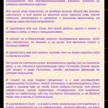
надзирателя, под предводительством Ханании, [одного] из
главных сановников царских.
Все число глав поколений, из храбрых воинов, [было] две тысячи
шестьсот, и под рукою их военной силы триста семь тысяч
пятьсот, вступавших в сражение с воинским мужеством, на
помощь царю против неприятеля.
И заготовил для них Озия, для всего войска, щиты и копья, и
шлемы и латы, и луки и пращные камни.
И сделал он в Иерусалиме искусно придуманные машины, чтоб
они находились на башнях и на углах для метания стрел и
больших камней.
И пронеслось имя его далеко, потому что он дивно оградил себя
и сделался силен.
Но когда он сделался силен, возгордилось сердце его на погибель
[его], и он сделался преступником пред Господом Богом своим,
ибо вошел в храм Господень, чтобы воскурить [фимиам] на
алтаре кадильном.
И пошел за ним Азария священник, и с ним восемьдесят
священников Господних, людей отличных, и воспротивились Озии
царю и сказали ему: не тебе, Озия, кадить Господу; это [дело]
священников, сынов Аароновых, посвященных для каждения;
выйди из святилища, ибо ты поступил беззаконно, и не [будет]
тебе это в честь у Господа Бога.
И разгневался Озия, - а в руке у него кадильница для каждения; и
когда разгневался он на священников, проказа явилась на челе