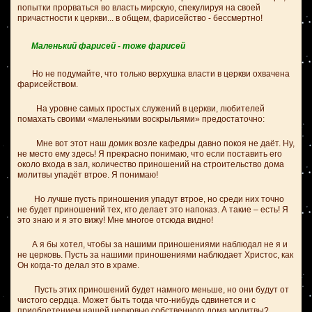
попытки прорваться во власть мирскую, спекулируя на своей
причастности к церкви... в общем, фарисейство - бессмертно!
Маленький фарисей - тоже фарисей
Но не подумайте, что только верхушка власти в церкви охвачена
фарисейством.
На уровне самых простых служений в церкви, любителей
помахать своими «маленькими воскрыльями» предостаточно:
Мне вот этот наш домик возле кафедры давно покоя не даёт. Ну,
не место ему здесь! Я прекрасно понимаю, что если поставить его
около входа в зал, количество приношений на строительство дома
молитвы упадёт втрое. Я понимаю!
Но лучше пусть приношения упадут втрое, но среди них точно
не будет приношений тех, кто делает это напоказ. А такие – есть! Я
это знаю и я это вижу! Мне многое отсюда видно!
А я бы хотел, чтобы за нашими приношениями наблюдал не я и
не церковь.
Пусть за нашими приношениями наблюдает Христос, как
Он когда-то делал это в храме.
Пусть этих приношений будет намного меньше, но они будут от
чистого сердца. Может быть тогда что-нибудь сдвинется и с
приобретением нашей церковью собственного дома молитвы?