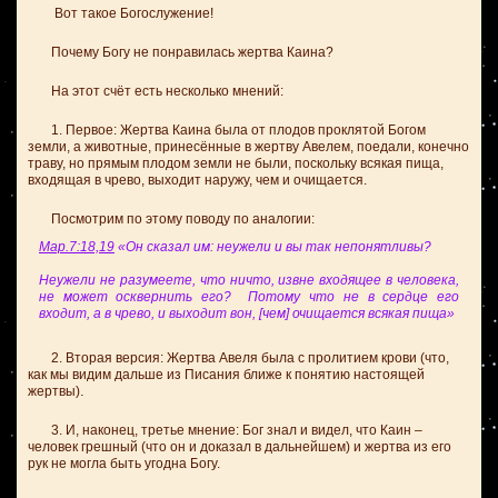
Вот такое Богослужение!
Почему Богу не понравилась жертва Каина?
На этот счёт есть несколько мнений:
1. Первое: Жертва Каина была от плодов проклятой Богом
земли, а животные, принесённые в жертву Авелем, поедали, конечно
траву, но прямым плодом земли не были, поскольку всякая пища,
входящая в чрево, выходит наружу, чем и очищается.
Посмотрим по этому поводу по аналогии:
Мар.7:18,19
«Он сказал им: неужели и вы так непонятливы?
Неужели не разумеете, что ничто, извне входящее в человека,
не может осквернить его? Потому что не в сердце его
входит, а в чрево, и выходит вон, [чем] очищается всякая пища»
2. Вторая версия: Жертва Авеля была с пролитием крови (что,
как мы видим дальше из Писания ближе к понятию настоящей
.
жертвы)
3. И, наконец, третье мнение: Бог знал и видел, что Каин –
человек грешный (что он и доказал в дальнейшем) и жертва из его
рук не могла быть угодна Богу.