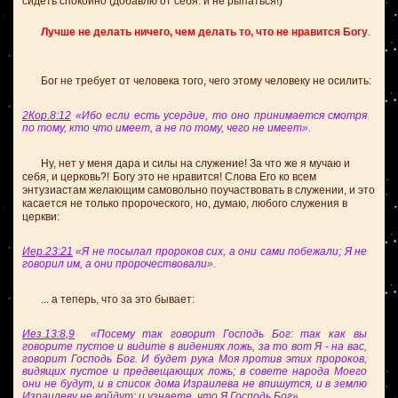
сидеть спокойно (добавлю от себя: и не рыпаться!)
Лучше не делать ничего, чем делать то, что не нравится Богу
.
Бог не требует от человека того, чего этому человеку не осилить:
2Кор.8:12
«Ибо если есть усердие, то оно принимается смотря
по тому, кто что имеет, а не по тому, чего не имеет».
Ну, нет у меня дара и силы на служение! За что же я мучаю и
себя, и церковь?!
Богу это не нравится!
Слова Его ко всем
энтузиастам желающим самовольно поучаствовать в служении, и это
касается не только пророческого, но, думаю, любого служения в
церкви:
Иер.23:21
«Я не посылал пророков сих, а они сами побежали; Я не
говорил им, а они пророчествовали».
... а теперь, что за это бывает:
Иез.13:8,9
«Посему так говорит Господь Бог: так как вы
говорите пустое и видите в видениях ложь, за то вот Я - на вас,
говорит Господь Бог. И будет рука Моя против этих пророков,
видящих пустое и предвещающих ложь; в совете народа Моего
они не будут, и в список дома Израилева не впишутся, и в землю
Израилеву не войдут; и узнаете, что Я Господь Бог».