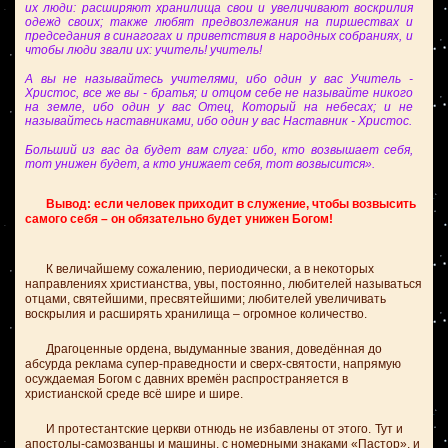
их люди: расширяют хранилища свои и увеличивают воскрилия
одежд своих; также любят предвозлежания на пиршествах и
председания в синагогах и приветствия в народных собраниях, и
чтобы люди звали их: учитель! учитель!
А вы не называйтесь учителями, ибо один у вас Учитель -
Христос, все же вы - братья; и отцом себе не называйте никого
на земле, ибо один у вас Отец, Который на небесах; и не
называйтесь наставниками, ибо один у вас Наставник - Христос.
Больший из вас да будет вам слуга: ибо, кто возвышает себя,
тот унижен будет, а кто унижает себя, тот возвысится».
Вывод: если человек приходит в служение, чтобы возвысить
самого себя – он обязательно будет унижен Богом!
К величайшему сожалению, периодически, а в некоторых
направлениях христианства, увы, постоянно, любителей называться
отцами, святейшими, пресвятейшими; любителей увеличивать
воскрылия и расширять хранилища – огромное количество.
Драгоценные ордена, выдуманные звания, доведённая до
абсурда реклама супер-праведности и сверх-святости, напрямую
осуждаемая Богом с давних времён распространяется в
христианской среде всё шире и шире.
И протестантские церкви отнюдь не избавлены от этого.
Тут и
апостолы-самозванцы и машины, с номерными знаками «Пастор», и