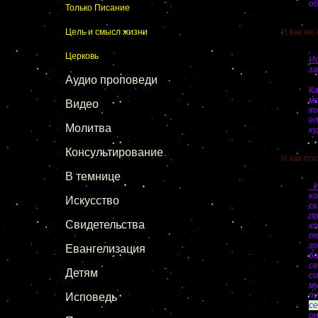
об
Только Писание
Цель и смысл жизни
И как же п
Церковь
Ис
за
Аудио проповеди
К
ме
Видео
к
е
Молитва
ку
Консультирование
И как пост
В темнице
И
к
Искусство
с
п
Свидетельства
к
т
го
Евангелизация
б
се
Детям
си
м
пу
Исповедь
с
о