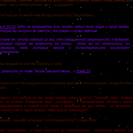
усердный, горячий, пылкий на дело, старательный, ревностный, ражий дух
вом – рать, битва (близко, да? – к усердию!)
труд на Божьей ниве всегда угоден Богу, как сказано…
р.6:10-12
«Ибо не неправеден Бог, чтобы забыл дело ваше и труд любви,
торую вы оказали во имя Его, послужив и служа святым.
лаем же, чтобы каждый из вас, для совершенной уверенности в надежде,
казывал такую же ревность до конца, дабы вы не обленились, но
одражали тем, которые верою и долготерпением наследуют
бетования».
 каждый из нас мог сказать о себе:
…ревность по доме Твоем снедает меня…»
Пс.68:10
но хотел бы подчеркнуть несколько другой оттенок усердия, который опис
ый».
ажите, кто-нибудь из вас когда-нибудь искал золото? Таёжная река, комар
тоя по колено в ледяной воде, согнувшись, с промывочным лотком в рука
лядываешься в тонкий слой песка и камешков на дне лотка – не мелькнёт 
счинка или, и такое бывает, небольшой самородок?
мните, как ещё называют золотоискателей? Старатели!
юди одержимые, готовые работать до изнеможения… Наверное, именно они