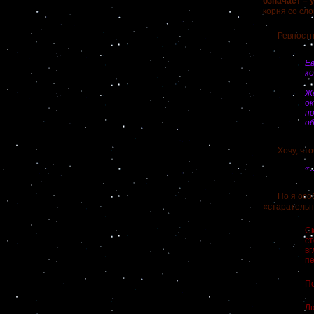
означает – 
корня со сло
Ревностное 
Ев
ко
Же
о
п
о
Хочу, чтобы
«
Но я особен
«старательн
Ск
с
вг
пе
По
Л