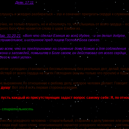
писано в
Деян. 17:11
шать и усердно разбираться – это и означает прилагать сердце к служению
но, не только слушать, но и исполнять то, что слышишь от всего сердца – е
дного Богу.
Мне нравится слова о царе Езекии из...
ар. 31:20,21
«Вот что сделал Езекия во всей Иудее, - и он делал доброе,
справедливое, и истинное пред лицем Господа Бога своего.
во всем, что он предпринимал на служение дому Божию и для соблюдения
кона и заповедей, помышляя о Боге своем, он действовал от всего сердца
оего и имел успех».
е «усердие» становиться бессмысленным без реальных дел: делай, предп
йствуй от всего сердца на путях Господних (как мы только что прочли) и буде
выражение по отношению к любому делу, которое человек делает. Говорят: 
 душу
!
Вот это и есть первая сторона усердия.
ь
пусть каждый из присутствующих задаст вопрос самому себе: Я, по отнош
 - старательность
ство усердного человека – старательный, старание к делу, рвение или ре
 сюда ещё одно слово, описывающее характер усердного человека – «ретив