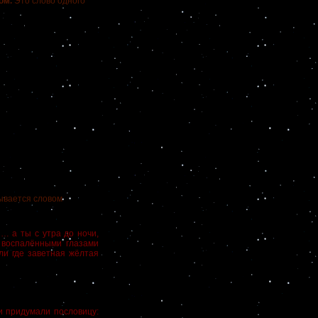
ом.
Это слово одного
ывается словом
ы… а ты с утра до ночи,
х воспалёнными глазами
ли где заветная жёлтая
 придумали пословицу: