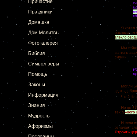
Причастие
е
б
Праздники
в
сд
Домашка
Я хотел бы
Дом Молитвы
располагал 
влекло серд
Фотогалерея
Мы сейчас н
в этих глав
Библия
скинии.
Символ веры
Ис
Помощь
п
Законы
Мог ли Бог 
сдать добро
Информация
Что? Не соб
Знания
Но нет! Име
тех, у
«кого 
Мудрость
И если мы п
Афоризмы
означает сл
Строить цер
Пословицы