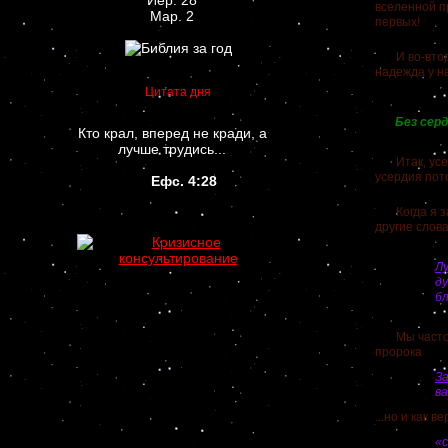
Иер. 28
вселенной п
Мар. 2
первых!
И во-вторых
надежда у на
Цитата дня
Без серд
Кто крал, вперед не кради, а
лучше трудись...
Итак, усер
усердия пото
Ефс. 4:28
Когда я зап
другие слова
Л
д
бл
Мы часто го
пророка
За
в
...но и как 
«