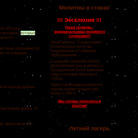
Молитвы в стихах
!!! Эксклюзив !!!
Наша Церковь -
все, которых
родоначальница подобного
се женщины,
которых
служения!!!
ринести…
Молитвенные "Славословия" –
стихотворные молитвы,
 которые описываются
создаваемые в Служении
ние на создание
Прославления.
К каждому служению Хлебо-
преломления (раз в месяц) и
праздничным Богослужениям
пишутся новые молитвы в
стихах.
Таких стихотворных молитв в
ый из народа должен
нашей церкви создано уже
более 1 500 !!!
Мы готовы поделиться
опытом!
категории людей, от
и, фактически это
Летний лагерь