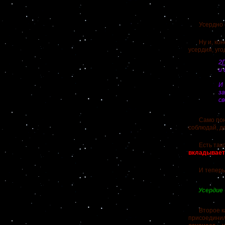
за
Усердно слу
Ну и, конеч
усердия, уго
2
П
и 
И 
за
св
Само поняти
соблюдай, де
Есть такое 
вкладывает
И тепер
Усердие
Второе каче
присоединил