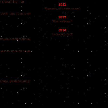
 храма? Это – во-
2011
"Королевство кривых зеркал"
сли – нет, то есть ли
2012
"Все свободны!"
2013
"Вспомнить всё!"
менно с этой стороны
смысла, пришли на ум
слово, как написано у