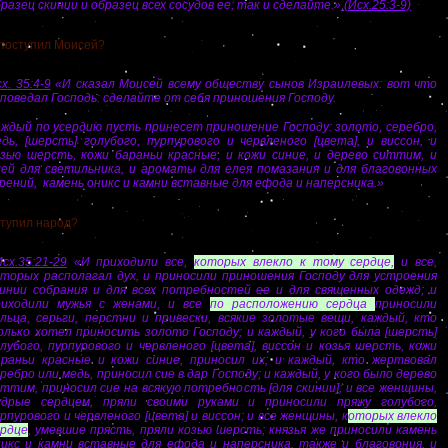
разец скинии и образец всех сосудов ее; так и сделайте.»
(Исх.25:3-9)
оступил Моисей?
х. 35:4-9
«И сказал Моисей всему обществу сынов Израилевых: вот что
поведал Господь: сделайте от себя приношения Господу.
аждый по усердию пусть принесет приношение Господу: золото, серебро,
дь, [шерсть] голубого, пурпурового и червленого [цвета], и виссон, и
озью шерсть, кожи бараньи красные, и кожи синие, и дерево ситтим, и
лей для светильника, и ароматы для елея помазания и для благовонных
рений, камень оникс и камни вставные для ефода и наперсника.»
упил народ?
сх.35:21-29
«И приходили все,
которых влекло к тому сердце,
и все,
оторых располагал дух, и приносили приношения Господу для устроения
кинии собрания и для всех потребностей ее и для священных одежд; и
риходили мужья с женами, и все
по расположению сердца
приносили
ольца, серьги, перстни и привески, всякие золотые вещи, каждый, кто
олько хотел приносить золото Господу; и каждый, у кого была [шерсть]
лубого, пурпурового и червленого [цвета], виссон и козья шерсть, кожи
араньи красные и кожи синие, приносил их; и каждый, кто жертвовал
ребро или медь, приносил сие в дар Господу; и каждый, у кого было дерево
ттим, приносил сие на всякую потребность [для скинии]; и все женщины,
удрые сердцем, пряли своими руками и приносили пряжу голубого,
рпурового и червленого [цвета] и виссон; и все женщины, к
оторых влекло
ердце
, умевшие прясть, пряли козью шерсть; князья же приносили камень
никс и камни вставные для ефода и наперсника, также и благовония, и