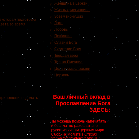
Женщина в церкви
Жизнь христианина
Зовём гибнущих
екоторая подготовка
Ложь
авета во время
Любовь
Покаяние
Славим Бога
Служение Богу
Твёрдая вера
Только Писание
Цель и смысл жизни
Церковь
Ваш личный вклад в
 приношения: сделать
Прославление Бога
ЗДЕСЬ:
Ты можешь помочь напечатать
и бесплатно разослать по
русскоязычным церквям мира
Сборник Молитв в Стихах
"СЛАВОСЛОВИЕ" (1500 !!!