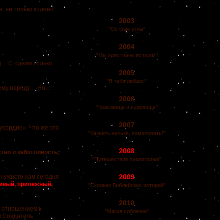
, не только колено
2003
"Острые углы"
2004
"Мы христиане во всем"
д… С одним только
2005
"Я тебя люблю!"
жьему народу… Но…
2006
"Красавица и чудовище"
2007
усердие». Что же это
"Казнить нельзя, помиловать!"
2008
во и заботливость,
"Путешествие пиллигрима"
2009
 нужного нам сегодня
тивый, прилежный,
"Сколько Библейских историй"
2010
с отношением к
"Магия соблазна"
м Создатель