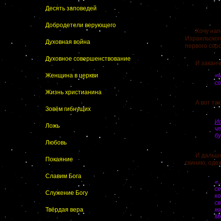
Десять заповедей
Добродетели верующего
Хочу напом
Израильског
Духовная война
первого сор
Духовное совершенствование
И заканчива
Женщина в церкви
«М
со
Жизнь христианина
А вот так 
Зовём гибнущих
Ис
Ложь
ч
б
Любовь
И дальше, в
Покаяние
скинию, оде
Славим Бога
«
се
Служение Богу
ко
с
Твёрдая вера
ка
Мн