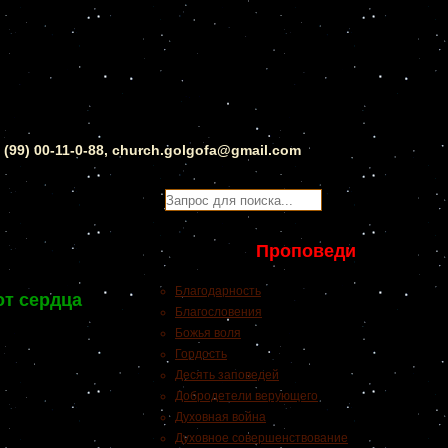
0 (99) 00-11-0-88, church.golgofa@gmail.com
Проповеди
Благодарность
от сердца
Благословения
Божья воля
Гордость
Десять заповедей
Добродетели верующего
Духовная война
Духовное совершенствование