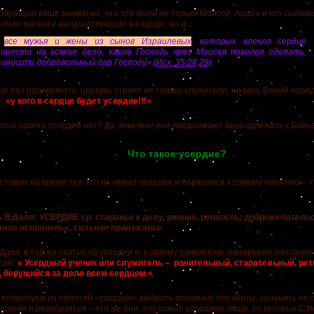
ащаю ваше внимание, что это были не только Моисей, Аарон и его сыновья
олько князья и начальствующие в народе, но и...
…
все мужья и жены из сынов Израилевых
, которых влекло сердце
ринести на всякое дело, какое Господь чрез Моисея повелел сделать,
иносили добровольный дар Господу».
(Исх. 35:28,29)
раз подчеркнуть: церковь строят не только служители, но весь Божий наро
 –
«у кого в сердце будет усердие!!!»
ого самого усердия нет? Да, конечно, они продолжают принадлежать к Бо
Что такое усердие?
вим на время тех, кто не имеет усердия и обратимся к самому понятию – «
Даля: УСЕРДИЕ ср. старанье к делу, рвение, ревность; доброжелательст
тное исполненье, сильное прилежанье.
ля, в той же статье об усердии я, к своему удивлению, обнаружил описание
таю:
« Усердный ученик или служитель – рачительный, старательный, ре
 берущийся за дело всем сердцем.»
пробуем из понятий «усердия» выбрать основные его черты, сравнить их 
исании и разобраться – кто же они, эти самые усердные люди, от которых Са