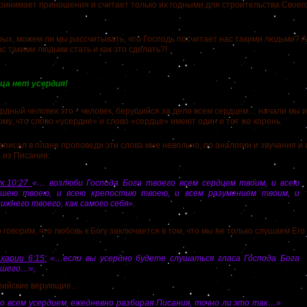
ринимает приношения и считает только их годными для строительства Своего
, можем ли мы рассчитывать, что Господь посчитает нас такими людьми? А е
с такими людьми стать и как это сделать?!
ца нет усердия!
дный человек это -
человек, берущийся за дело всем сердцем… начали мы и
му, что слово «усердие» и слово «сердце» имеют один и тот же корень.
исал в плане проповеди эти слова мне невольно, по аналогии и звучания и 
 из Писания:
ук.10:27
«… возлюби Господа Бога твоего всем сердцем твоим, и всею
ушею твоею, и всею крепостию твоею, и всем разумением твоим, и
ижнего твоего, как самого себя».
ворим, что любовь к Богу заключается в том, что мы не только слушаем Его 
харии 6:15:
«…если вы усердно будете слушаться гласа Господа Бога
ашего…»,
верийские верующие...
со всем усердием, ежедневно разбирая Писания, точно ли это так…»
это