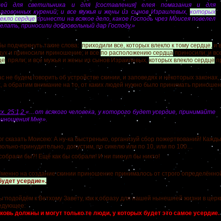
лей для светильника и для [составления] елея помазания и для
лаговонных курений; и все мужья и жены из сынов Израилевых,
которых
лекло сердце
принести на всякое дело, какое Господь чрез Моисея повелел
елать, приносили добровольный дар Господу.»
 подчеркнуть такие слова:
приходили все, которых влекло к тому сердце,
и 
дух и приносили приношение; и все
по расположению сердца
приносили; и в
це
, пряли; и все мужья и жены из сынов Израилевых,
которых влекло сердце
п
е будем говорить об устройстве скинии, и заповедях и некоторых законах,
ах, а обратим внимание на то, от каких людей нужно было принимать приноше
х. 25:1,2
«…от всякого человека, у которого будет усердие, принимайте
риношения Мне».
сказать Моисею: А ну-ка быстренько, организуй сбор пожертвований! Кажд
вольно-принудительно, допустим, по сикелю или по 10, или по 100…
рали бы?! Ещё как бы собрали! И ни пикнул бы никто!
нно на создание скинии приношение принималось от строго определённой 
будет усердие».
одойдём к Ветхому Завету, как к образу для нашей нынешней жизни в церкв
едующее:
ковь должны и могут только те люди, у которых будет это самое усердие.