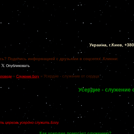
Украина, г.Киев, +38
сь? Поделись информацией с друзьями в соцсетях. Кликни:
»
»
Усердие - служение от сердца
оповеди
Служение Богу
Усердие - служение 
ть церковь усердно служить Богу.
Как усердие помогает служению?