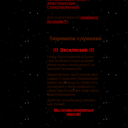
ХРИСТИАНСКИХ
СТИХОТВОРЕНИЙ)
Для пожертвований
перейдите
по ссылке >>
Тюремное служение
!!! Эксклюзив !!!
Наши Богослужения в Бучан-
ской колонии строго режима
обогатились необычным Слу-
жением Примирения.
Заключённые преступники бла-
годаря Служению Примирения
имеют возможность попросить
прощения у своих родных и у
своих жертв лицом к лицу через
видеообращение.
Десятки случаев восстановле-
ния семей!
Мы готовы поделиться
опытом!