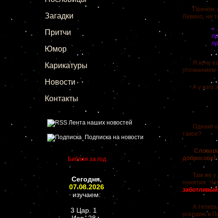
Причём, обр
Загадки
Левино, не т
«
Притчи
п
пр
Юмор
Я хочу ещё 
Карикатуры
уточнением
Новости
А у кого эт
Контакты
Лента наших новостей
Однако оста
такое?
Подписка на новости
Словарь В.
добросовес
Библия за год
Там же у Да
Сегодня,
понятия:
Чи
07.08.2026
заботливый,
изучаем:
А теперь по
3 Цар. 1
усердию в П