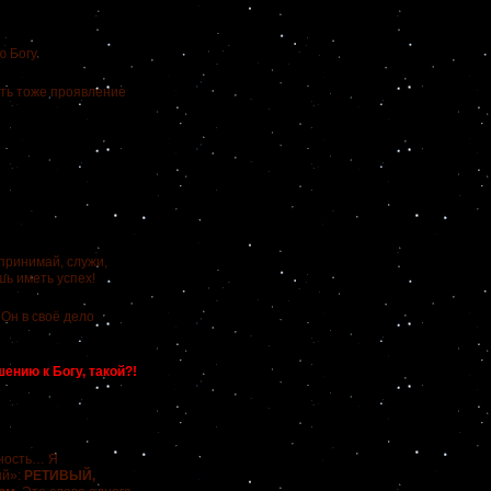
 Богу.
сть тоже проявление
ринимай, служи,
шь иметь успех!
Он в своё дело
ению к Богу, такой?!
вность… Я
ый»:
РЕТИВЫЙ,