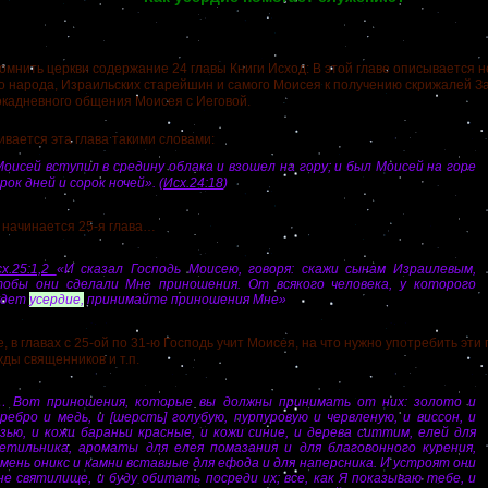
нить церкви содержание 24 главы Книги Исход:
В этой главе описывается н
о народа, Израильских старейшин и самого Моисея к получению скрижалей З
окадневного общения Моисея с Иеговой.
ется эта глава такими словами:
оисей вступил в средину облака и взошел на гору; и был Моисей на горе
рок дней и сорок ночей».
(Исх.24:18
)
начинается 25-я глава…
х.25:1,2
«И сказал Господь Моисею, говоря: скажи сынам Израилевым,
тобы они сделали Мне приношения. От всякого человека, у которого
удет
усердие,
принимайте приношения Мне»
 главах с 25-ой по 31-ю Господь учит Моисея, на что нужно употребить эти
жды священников и т.п.
… Вот приношения, которые вы должны принимать от них: золото и
ребро и медь, и [шерсть] голубую, пурпуровую и червленую, и виссон, и
зью, и кожи бараньи красные, и кожи синие, и дерева ситтим, елей для
ветильника, ароматы для елея помазания и для благовонного курения,
мень оникс и камни вставные для ефода и для наперсника. И устроят они
е святилище, и буду обитать посреди их; все, как Я показываю тебе, и