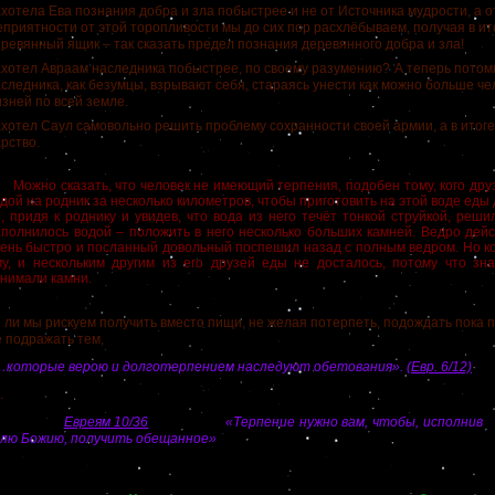
хотела Ева познания добра и зла побыстрее и не от Источника мудрости, а о
приятности от этой торопливости мы до сих пор расхлёбываем, получая в ит
ревянный ящик – так сказать предел познания деревянного добра и зла!
хотел Авраам наследника побыстрее, по своему разумению?
А теперь потом
следника, как безумцы, взрывают себя, стараясь унести как можно больше че
зней по всей земле.
хотел Саул самовольно решить проблему сохранности своей армии, а в итог
рство.
жно сказать, что человек не имеющий терпения, подобен тому, кого друз
дой на родник за несколько километров, чтобы приготовить на этой воде еды 
, придя к роднику и увидев, что вода из него течёт тонкой струйкой, реш
полнилось водой – положить в него несколько больших камней. Ведро дей
ень быстро и посланный довольный поспешил назад с полным ведром. Но ко
му, и нескольким другим из его друзей еды не досталось, потому что зн
нимали камни.
 мы рискуем получить вместо пищи, не желая потерпеть, подождать пока 
одражать тем,
…которые верою и долготерпением наследуют обетования».
(Евр. 6/12)
.
ослании к
Евреям 10/36
написано:
«Терпение нужно вам, чтобы, исполнив
олю Божию, получить обещанное»