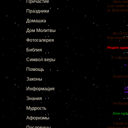
Причастие
Мать любит 
Сын любит и 
(и, действит
Праздники
Домашка
Дом Молитвы
Вы хотите 
Вам надоело
Фотогалерея
Рецепт один
Библия
И тогда ваш
Символ веры
«
Помощь
Будем помни
Законы
1
Информация
за
Знания
Но первое –
Мудрость
Вам надо
Афоризмы
Свидетельст
Пословицы
гордыни, гру