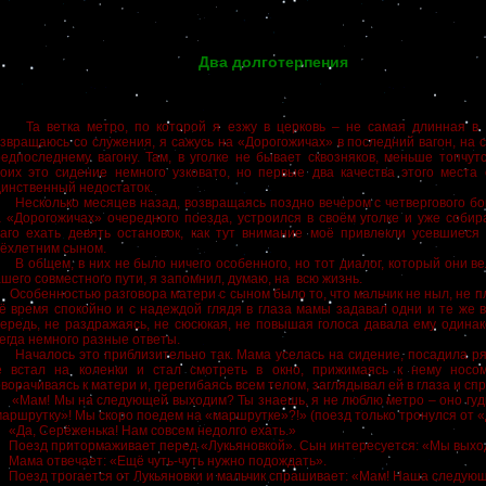
Два долготерпения
а ветка метро, по которой я езжу в церковь – не самая длинная в К
звращаюсь со служения, я сажусь на «Дорогожичах» в последний вагон, на 
едпоследнему вагону. Там, в уголке не бывает сквозняков, меньше топчут
роих это сидение немного узковато, но первые два качества этого места
инственный недостаток.
есколько месяцев назад, возвращаясь поздно вечером с четвергового бо
 «Дорогожичах» очередного поезда, устроился в своём уголке и уже собир
лаго ехать девять остановок, как тут внимание моё привлекли усевшиес
рёхлетним сыном.
общем, в них не было ничего особенного, но тот диалог, который они ве
шего совместного пути, я запомнил, думаю, на всю жизнь.
обенностью разговора матери с сыном было то, что мальчик не ныл, не пл
ё время спокойно и с надеждой глядя в глаза мамы задавал одни и те же 
ередь, не раздражаясь, не сюсюкая, не повышая голоса давала ему одинак
егда немного разные ответы.
ачалось это приблизительно так. Мама уселась на сидение, посадила ряд
е встал на коленки и стал смотреть в окно, прижимаясь к нему носо
ворачиваясь к матери и, перегибаясь всем телом, заглядывал ей в глаза и сп
Мам! Мы на следующей выходим? Ты знаешь, я не люблю метро – оно гуди
аршрутку»! Мы скоро поедем на «маршрутке»?!» (поезд только тронулся от 
Да, Серёженька! Нам совсем недолго ехать.»
оезд притормаживает перед «Лукьяновкой». Сын интересуется: «Мы вых
ама отвечает: «Ещё чуть-чуть нужно подождать».
оезд трогается от Лукьяновки и мальчик спрашивает: «Мам! Наша следую