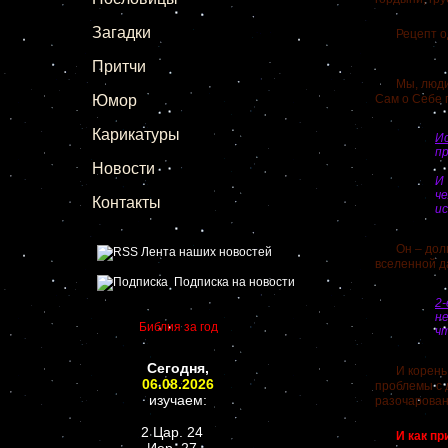
Загадки
Рецепт один
Притчи
Мы, люди, 
Юмор
Сам о Себе 
Карикатуры
Ис
п
Новости
И
ч
Контакты
и
Он – долгот
Лента наших новостей
вселенной д
Подписка на новости
2
н
Библия за год
чт
Сегодня,
И корень Е
06.08.2026
проблемы с 
изучаем:
разочарован
2 Цар. 24
И как прио