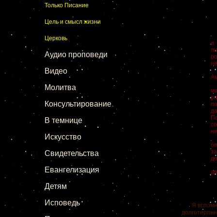
«
Только Писание
П
«Н
Цель и смысл жизни
Н
От
М
Церковь
и
лю
Аудио проповеди
р
нё
Видео
Я 
Ам
П
Молитва
м
ра
Консультирование
по
д
По
В темнице
со
не
Искусство
К
б
з
Свидетельства
до
Я
Евангелизация
дв
О
Детям
Исповедь
Я вспомнил э
долготерпени