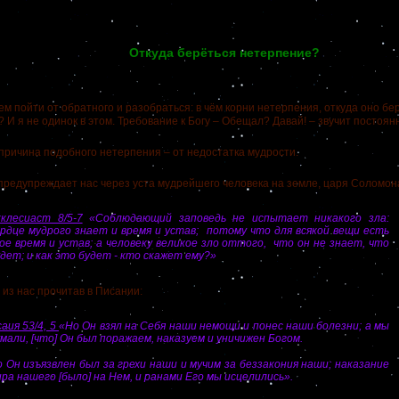
Откуда берёться нетерпение?
ойти от обратного и разобраться: в чём корни нетерпения, откуда оно бе
?
И я не одинок в этом. Требование к Богу – Обещал? Давай! – звучит постоян
чина подобного нетерпения – от недостатка мудрости.
дупреждает нас через уста мудрейшего человека на земле, царя Соломон
кклесиаст 8/5-7
«Соблюдающий заповедь не испытает никакого зла:
ердце мудрого знает и время и устав; потому что для всякой вещи есть
ое время и устав; а человеку великое зло оттого, что он не знает, что
дет; и как это будет - кто скажет ему?»
з нас прочитав в Писании:
аия 53/4, 5
«Но Он взял на Себя наши немощи и понес наши болезни; а мы
мали, [что] Он был поражаем, наказуем и уничижен Богом.
 Он изъязвлен был за грехи наши и мучим за беззакония наши; наказание
ра нашего [было] на Нем, и ранами Его мы исцелились».