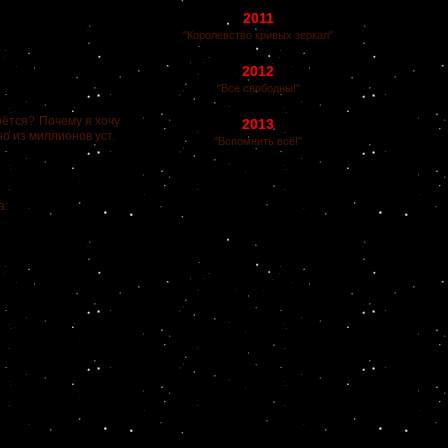
2011
"Королевство кривых зеркал"
2012
"Все свободны!"
рётся?
Почему я хочу
2013
но из миллионов уст.
"Вспомнить всё!"
а: