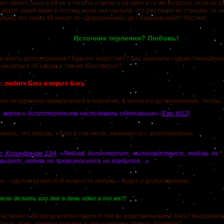
своего сына и ей не в тягость отвечать на одни и те же вопросы, если их 
верит своей маме и потому, если она сказала, что уже скоро их станция, то зн
ельно, что такое 40 минут от «Дорогожичей» до «Харьковской»? Пустяк!)
Источник терпения? Любовь!
иметь долготерпение? Вам его недостаёт?
Вас замучили годами тянущиес
 молиться об одном и том же безответно?
: любите Бога и верьте Богу.
е нетерпение превратиться в терпение, а затем и в долготерпение.
Чтобы..
…верою и долготерпением наследовать обетование»
(Евр. 6/12)
ть, что любовь, к Богу в том числе, начинается с долготерпения:
-е Коринфянам 13/4
«Любовь долготерпит, милосердствует, любовь не
видует, любовь не превозносится, не гордится…»
 «долготерпит»!!! И если есть любовь – будет и долготерпение.
ело делать изо дня в день одно и то же?!
вовать безрезультатно одним и тем же родственникам о Боге? Выдержива
бость, ложь, клевету дальних и, что особенно тяжело, ближних?