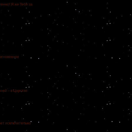
енно! Я же Тебя за
 мгновенное
зней – в Царстве
ет исключительно