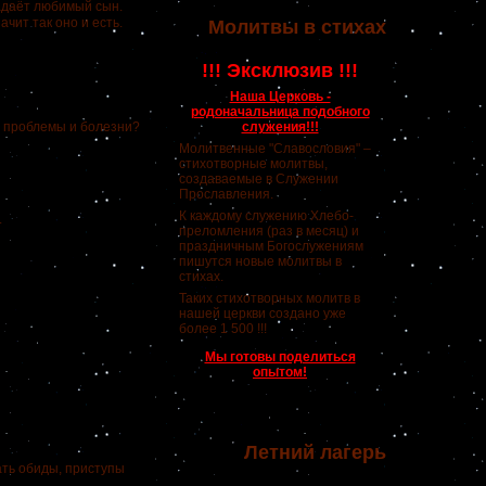
задаёт любимый сын.
ачит так оно и есть.
Молитвы в стихах
!!! Эксклюзив !!!
Наша Церковь -
родоначальница подобного
я проблемы и болезни?
служения!!!
Молитвенные "Славословия" –
стихотворные молитвы,
создаваемые в Служении
Прославления.
К каждому служению Хлебо-
.
преломления (раз в месяц) и
праздничным Богослужениям
пишутся новые молитвы в
стихах.
Таких стихотворных молитв в
нашей церкви создано уже
более 1 500 !!!
Мы готовы поделиться
опытом!
Летний лагерь
ть обиды, приступы