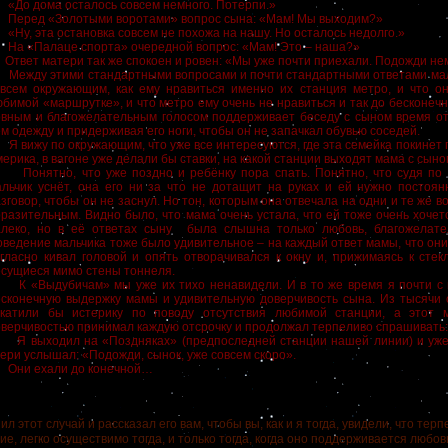
До дома осталось совсем немного. Потерпи.»
еред «Золотыми воротами» вопрос сына: «Мам! Мы выходим?»
у, эта остановка совсем не похожа на нашу. Но осталось недолго.»
а «Палаце спорта» очередной вопрос: «Мам! Это – наша?»
вет матери так же спокоен и ровен: «Мы уже почти приехали. Подожди нем
ежду этими стандартными вопросами и почти стандартными ответами ма
 всем окружающим, как ему нравиться именно их станция метро, и что о
бимой «маршрутке», и что метро ему очень не нравиться и так до бесконе
овным и благожелательным голосом поддерживает беседу с сыном время о
м одежду и придерживая его ноги, чтобы он не запачкал обувью соседей.
вижу по окружающим, что уже все интересуются, где эта семейка покинет 
ерика, в вагоне уже делали бы ставки, на какой станции выходят мама с сыно
онятно, что уже поздно и ребёнку пора спать. Понятно, что судя по 
альчик уснёт, она его ни за что не дотащит на руках и ей нужно постоя
зговор, чтобы он не заснул. Но тон, которым она отвечала на одни и те же 
разительным. Видно было, что мама очень устала, что ей тоже очень хочет
алеко, но в её ответах сыну была слышна только любовь, благожелател
ведение мальчика тоже было удивительное – на каждый ответ мамы, что они
гласно кивал головой и опять отворачивался к окну и, прижимаясь к стек
сущиеся мимо стены тоннеля.
 «Выдубичам» мы уже их тихо ненавидели. И в то же время я почти с
есконечную выдержку мамы и удивительную доверчивость сына. Из тысячи
акатили бы истерику по поводу отсутствия любимой станции, а этот
верчивостью принимал каждую отсрочку и продолжал терпеливо спрашивать:
 выходил на «Поздняках» (предпоследней станции нашей линии) и уже
ери услышал: «Подожди, сынок, уже совсем скоро».
ни ехали до конечной…
тот случай и рассказал его вам, чтобы вы, как и я тогда, увидели, что терп
е, легко осуществимо тогда, и только тогда, когда оно поддерживается любов