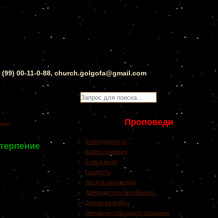
0 (99) 00-11-0-88, church.golgofa@gmail.com
Проповеди
ение
Благодарность
отерпение
Благословения
Божья воля
Гордость
Десять заповедей
Добродетели верующего
Духовная война
Духовное совершенствование