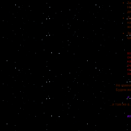
За
Не
де
За
на
жи
За
ца
Мо
во
он
на
оч
е
за
Не камни ли
Будем же п
«
...и там же в..
П
в