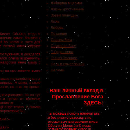
Женщина в церкви
Жизнь христианина
Зовём гибнущих
Ложь
Любовь
Покаяние
иеве. Обычно, когда я
сидение самое близкое к
Славим Бога
ся по ногам и, хотя для
Служение Богу
 с лихвой компенсируют
Твёрдая вера
гослужения, я дождался
Только Писание
ался слегка вздремнуть,
я напротив меня мама с
Цель и смысл жизни
Церковь
ли на протяжении всего
акал, не капризничал, а
вопросы. А мама, в свою
овые, но в то же время
Ваш личный вклад в
ом мальчика, но он тут
Прославление Бога
м и время от времени
ЗДЕСЬ:
рашивал:
т и тут темно. Я люблю
«Дорогожичей»)
Ты можешь помочь напечатать
и бесплатно разослать по
одим?»
русскоязычным церквям мира
Сборник Молитв в Стихах
щая?»
"СЛАВОСЛОВИЕ" (1500 !!!