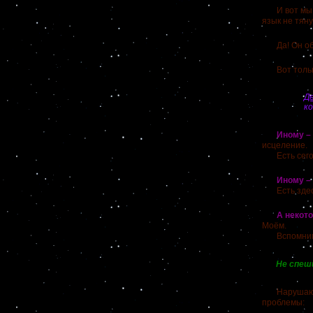
И вот мы, п
язык не тяну
Да! Он обе
Вот только 
Де
к
Иному – и
исцеление.
Есть сегод
Иному – че
Есть здесь 
А некотор
Моём.
Вспомним 
Не спеши
Нарушающий 
проблемы: