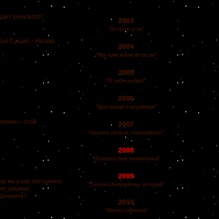
дет результат!
2003
"Острые углы"
 Бог Сущий – Иегова,
2004
"Мы христиане во всем"
2005
"Я тебя люблю!"
2006
"Красавица и чудовище"
рпение – этой
2007
"Казнить нельзя, помиловать!"
2008
"Путешествие пиллигрима"
2009
му же у нас постоянно
"Сколько Библейских историй"
е, уныние,
догонять?
2010
"Магия соблазна"