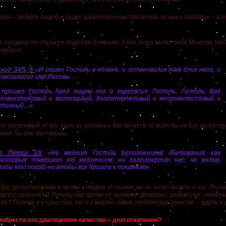
 – любите людей и будет долготерпение! Молитесь за них с любовью – и бу
созданы по образу и подобию Божьему.
А Бог, когда являл себя Моисею, как
говорил:
ход 34/5, 6
«И сошел Господь в облаке, и остановился там близ него, и
ровозгласил имя Иеговы.
 прошел Господь пред лицем его и возгласил: Господь, Господь, Бог
еловеколюбивый и милосердый, долготерпеливый и многомилостивый и
стинный…»
ерпеливый. И это одно из основных Его качеств.
И если бы не Его долготе
авно бы уже был конец.
-е Петра 3/9
«Не медлит Господь [исполнением] обетования, как
екоторые почитают то медлением; но долготерпит нас, не желая,
обы кто погиб, но чтобы все пришли к покаянию».
го долготерпения в любви к людям.
И такими же он хочет видеть и нас.
Поче
долготерпением? Почему нас время от времени донимает депрессия, сомнени
ие? Почему и у христиан, как и у мирян самые нелюбимые занятия – ждать и 
брести это драгоценное качество – долготерпение?