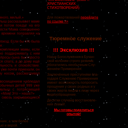
ХРИСТИАНСКИХ
СТИХОТВОРЕНИЙ)
ного, милый.»
Для пожертвований
перейдите
лыш рассказывает маме
по ссылке >>
ни потом поедут на его
чности. Мама совершенно
т времени поправляя на
Тюремное служение
поезд. Если бы это была
м.
!!! Эксклюзив !!!
комплекции мамы, если
нно поддерживать с ним
Наши Богослужения в Бучан-
вопросы сына был просто
ской колонии строго режима
ся спать, а до дому ещё
обогатились необычным Слу-
ьность и спокойствие.
жением Примирения.
 уже почти приехали, он
лу носом, рассматривал
Заключённые преступники бла-
годаря Служению Примирения
 восхищением наблюдал
имеют возможность попросить
 обычных детей 999 уже
прощения у своих родных и у
 малыш с потрясающей
своих жертв лицом к лицу через
 «Мам! Это – наша?»
видеообращение.
 сквозь закрывающиеся
Десятки случаев восстановле-
ния семей!
Мы готовы поделиться
опытом!
ение, а тем более
ью и верой.