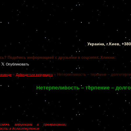
Украина, г.Киев, +38
сь? Поделись информацией с друзьями в соцсетях. Кликни:
»
»
Нетерпеливость – терпение – долготерп
оповеди
Добродетели верующего
Нетерпеливость – терпение – долг
мочь верующим в превращении
ости в долготерпение.