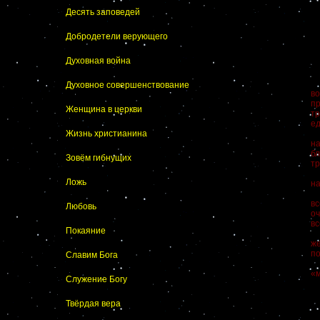
Десять заповедей
Добродетели верующего
Духовная война
Т
Духовное совершенствование
во
пр
Женщина в церкви
т
ед
Жизнь христианина
Н
на
б
Зовём гибнущих
т
В 
Ложь
на
Ос
вс
Любовь
оч
вс
Покаяние
Н
ж
по
Славим Бога
«
«м
Служение Богу
«
П
Твёрдая вера
М
П