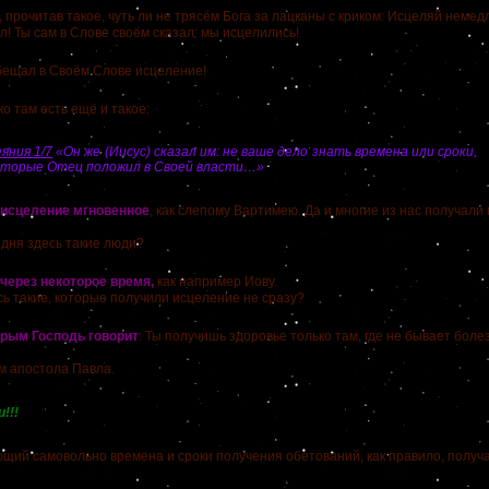
рочитав такое, чуть ли не трясём Бога за лацканы с криком: Исцеляй немедл
л! Ты сам в Слове своём сказал: мы исцелились!
щал в Своём Слове исцеление!
там есть ещё и такое:
яния 1/7
«Он же (Иисус) сказал им: не ваше дело знать времена или сроки,
оторые Отец положил в Своей власти…»
сцеление мгновенное
, как слепому Вартимею. Да и многие из нас получали
ня здесь такие люди?
рез некоторое время,
как например Иову.
такие, которые получили исцеление не сразу?
ым Господь говорит
: Ты получишь здоровье только там, где не бывает боле
апостола Павла.
!!!
самовольно времена и сроки получения обетований, как правило, получа