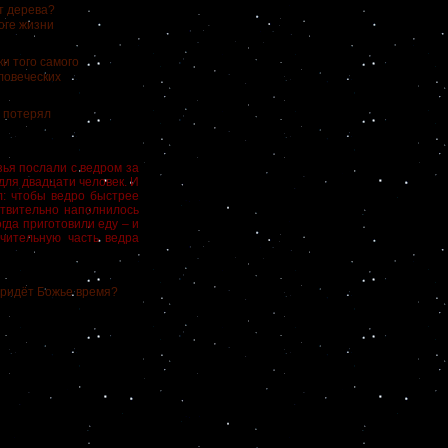
т дерева?
оге жизни
ки того самого
ловеческих
е потерял
ья послали с ведром за
для двадцати человек. И
ил: чтобы ведро быстрее
ствительно наполнилось
гда приготовили еду – и
ачительную часть ведра
придёт Божье время?