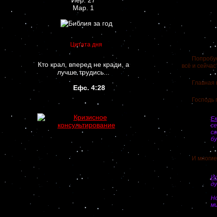
Иер. 27
Мар. 1
Цитата дня
Попробуем п
Кто крал, вперед не кради, а
всё и сейчас
лучше трудись...
Главная при
Ефс. 4:28
Господь пре
Е
с
св
бу
И многие и
Ис
ду
Но
ми