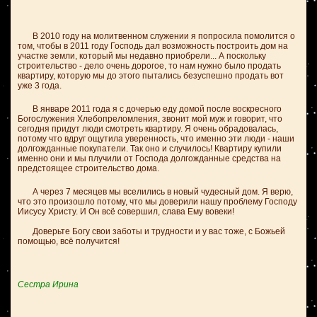
В 2010 году на молитвенном служении я попросила помолится о
том, чтобы в 2011 году Господь дал возможность построить дом на
участке земли, который мы недавно приобрели... А поскольку
строительство - дело очень дорогое, то нам нужно было продать
квартиру, которую мы до этого пытались безуспешно продать вот
уже 3 года.
В январе 2011 года я с дочерью еду домой после воскресного
Богослужения Хлебопреломления, звонит мой муж и говорит, что
сегодня придут люди смотреть квартиру. Я очень обрадовалась,
потому что вдруг ощутила уверенность, что именно эти люди - наши
долгожданные покупатели. Так оно и случилось! Квартиру купили
именно они и мы плучили от Господа долгожданные средства на
предстоящее строительство дома.
А через 7 месяцев мы вселились в новый чудесный дом. Я верю,
что это произошло потому, что мы доверили нашу проблему Господу
Иисусу Христу. И Он всё совершил, слава Ему вовеки!
Доверьте Богу свои заботы и трудности и у вас тоже, с Божьей
помощью, всё получится!
Сестра Ирина