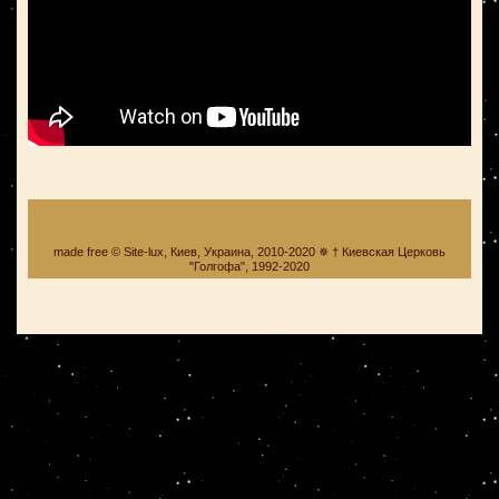
made free © Site-lux, Киев, Украина, 2010-2020 ✵ † Киевская Церковь
"Голгофа", 1992-2020