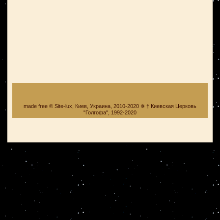
made free © Site-lux, Киев, Украина, 2010-2020 ✵ † Киевская Церковь
"Голгофа", 1992-2020