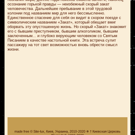
осознание горькой правды — неизбежный скорый закат
человечества. Дальнейшее пребывание в этой трудовой
колонии под названием мир для него бессмысленно.
Единственное спасение для себя он видит в скором поезде с
символическим названием «Закат», который обещает вмиг
оборвать эту опустошенную жизнь. Но скорый «Закат» знакомит
его с бывшим преступником, бывшим алкоголиком, бывшим
заключенным... и глубоко верующим человеком со Святым
Писанием в качестве настольной книги. Эта встреча сулит
пассажиру на тот свет возможностью вновь обрести смысл
жизни.
made free © Site-lux, Киев, Украина, 2010-2020 ✵ † Киевская Церковь