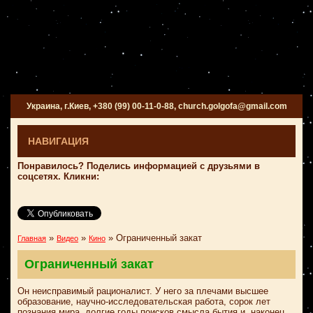
Украина, г.Киев, +380 (99) 00-11-0-88, church.golgofa@gmail.com
НАВИГАЦИЯ
Понравилось? Поделись информацией с друзьями в
соцсетях. Кликни:
»
»
»
Ограниченный закат
Главная
Видео
Кино
Ограниченный закат
Он неисправимый рационалист. У него за плечами высшее
образование, научно-исследовательская работа, сорок лет
познания мира, долгие годы поисков смысла бытия и, наконец,