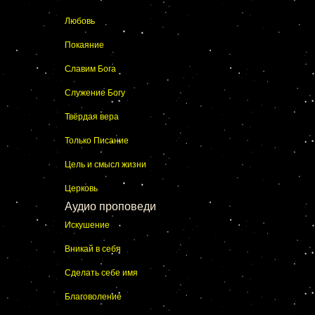
Любовь
Покаяние
Славим Бога
Служение Богу
Твёрдая вера
Только Писание
Цель и смысл жизни
Церковь
Аудио проповеди
Искушение
Вникай в себя
Сделать себе имя
Благоволение