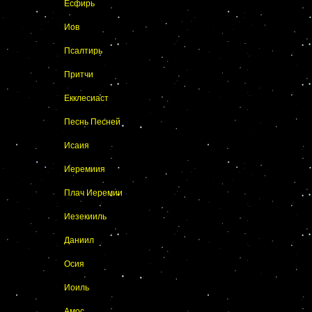
Есфирь
Иов
Псалтирь
Притчи
Екклесиаст
Песнь Песней
Исаия
Иеремиия
Плач Иеремии
Иезекииль
Даниил
Осия
Иоиль
Амос