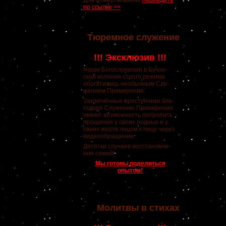
Для пожертвований
перейдите
по ссылке >>
Тюремное служение
!!! Эксклюзив !!!
Наши Богослужения в Бучан-
ской колонии строго режима
обогатились необычным Слу-
жением Примирения.
Заключённые преступники бла-
годаря Служению Примирения
имеют возможность попросить
прощения у своих родных и у
своих жертв лицом к лицу через
видеообращение.
Десятки случаев восстановле-
ния семей!
Мы готовы поделиться
опытом!
Молитвы в стихах