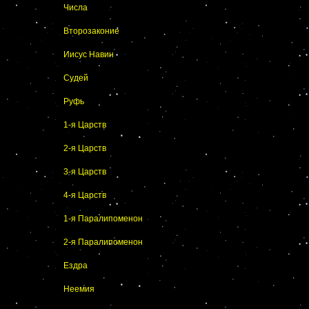
Числа
Второзаконие
Иисус Навин
Судей
Руфь
1-я Царств
2-я Царств
3-я Царств
4-я Царств
1-я Паралипоменон
2-я Паралипоменон
Ездра
Неемия