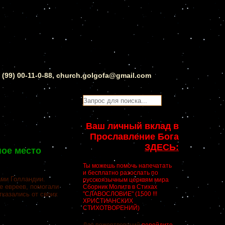
0 (99) 00-11-0-88, church.golgofa@gmail.com
Ваш личный вклад в
Прославление Бога
ЗДЕСЬ:
ое место
Ты можешь помочь напечатать
и бесплатно разослать по
ами Голландии.
русскоязычным церквям мира
е евреев, помогали
Сборник Молитв в Стихах
тказались от своих
"СЛАВОСЛОВИЕ" (1500 !!!
ХРИСТИАНСКИХ
СТИХОТВОРЕНИЙ)