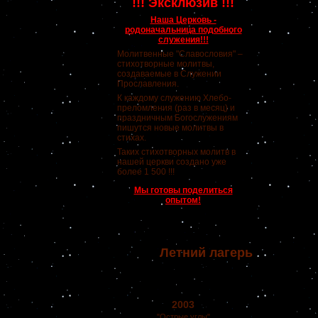
!!! Эксклюзив !!!
Наша Церковь -
родоначальница подобного
служения!!!
Молитвенные "Славословия" –
стихотворные молитвы,
создаваемые в Служении
Прославления.
К каждому служению Хлебо-
преломления (раз в месяц) и
праздничным Богослужениям
пишутся новые молитвы в
стихах.
Таких стихотворных молитв в
нашей церкви создано уже
более 1 500 !!!
Мы готовы поделиться
опытом!
Летний лагерь
2003
"Острые углы"