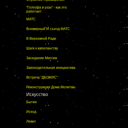
"Голгофа в узах" - как это
работает
МАТС
Всемирный IX съезд МАТС
В Верховной Раде
Шаги к капеланству
Заседание Миссии
Законодательная инициатива
Встреча "ДБОМЛС"
Реконструкция Дома Молитвы
Искусство
Бытие
Исход
Левит