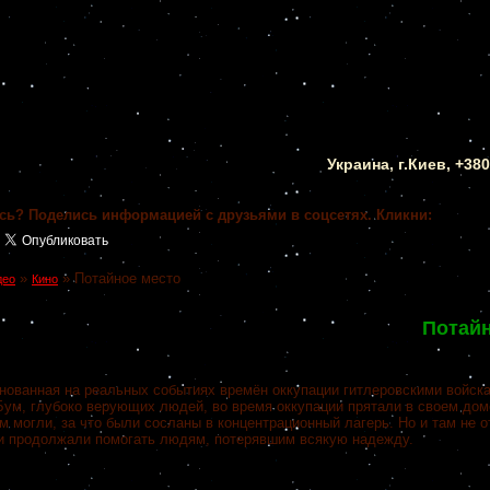
Украина, г.Киев, +38
сь? Поделись информацией с друзьями в соцсетях. Кликни:
»
»
Потайное место
део
Кино
Потайн
снованная на реальных событиях времён оккупации гитлеровскими войск
Бум, глубоко верующих людей, во время оккупации прятали в своем дом
м могли, за что были сосланы в концентрационный лагерь. Но и там не о
и продолжали помогать людям, потерявшим всякую надежду.