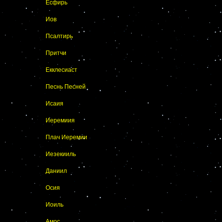
Есфирь
Иов
Псалтирь
Притчи
Екклесиаст
Песнь Песней
Исаия
Иеремиия
Плач Иеремии
Иезекииль
Даниил
Осия
Иоиль
Амос