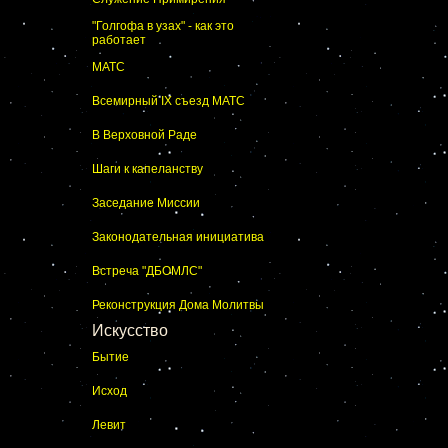
"Голгофа в узах" - как это
работает
МАТС
Всемирный IX съезд МАТС
В Верховной Раде
Шаги к капеланству
Заседание Миссии
Законодательная инициатива
Встреча "ДБОМЛС"
Реконструкция Дома Молитвы
Искусство
Бытие
Исход
Левит