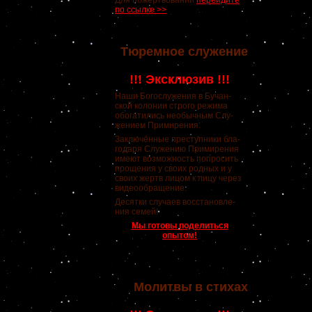
Для пожертвований
перейдите
по ссылке >>
Тюремное служение
!!! Эксклюзив !!!
Наши Богослужения в Бучан-
ской колонии строго режима
обогатились необычным Слу-
жением Примирения.
Заключённые преступники бла-
годаря Служению Примирения
имеют возможность попросить
прощения у своих родных и у
своих жертв лицом к лицу через
видеообращение.
Десятки случаев восстановле-
ния семей!
Мы готовы поделиться
опытом!
Молитвы в стихах