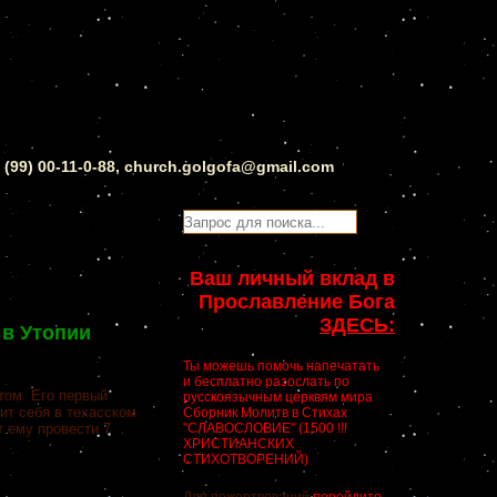
0 (99) 00-11-0-88, church.golgofa@gmail.com
Ваш личный вклад в
Прославление Бога
ЗДЕСЬ:
 в Утопии
Ты можешь помочь напечатать
и бесплатно разослать по
том. Его первый
русскоязычным церквям мира
ит себя в техасском
Сборник Молитв в Стихах
 ему провести 7
"СЛАВОСЛОВИЕ" (1500 !!!
ХРИСТИАНСКИХ
СТИХОТВОРЕНИЙ)