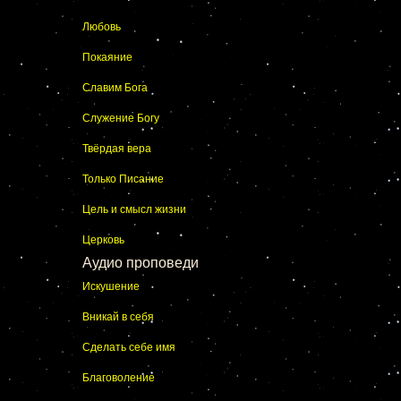
Любовь
Покаяние
Славим Бога
Служение Богу
Твёрдая вера
Только Писание
Цель и смысл жизни
Церковь
Аудио проповеди
Искушение
Вникай в себя
Сделать себе имя
Благоволение