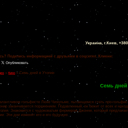
Украина, г.Киев, +38
сь? Поделись информацией с друзьями в соцсетях. Кликни:
»
»
Семь дней в Утопии
део
Кино
Семь дней
талантливом гольфисте Люке Чизольме, пытающемся стать про-гольфис
рнир заканчивается поражением. Подавленный, он бежит от всех и наход
топия. Знакомится с чудоковатым фермером Джонни, который предлагает
ии. Эти дни изменят его и его будущее.