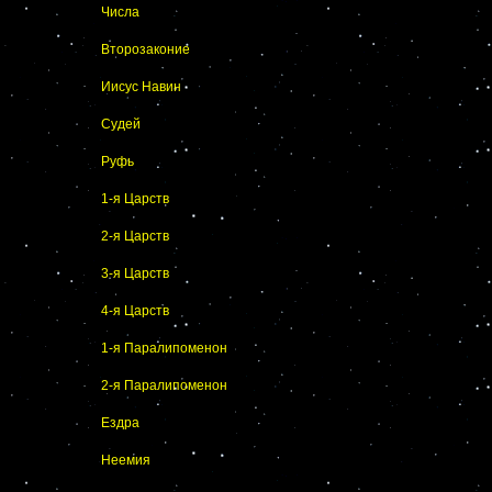
Числа
Второзаконие
Иисус Навин
Судей
Руфь
1-я Царств
2-я Царств
3-я Царств
4-я Царств
1-я Паралипоменон
2-я Паралипоменон
Ездра
Неемия