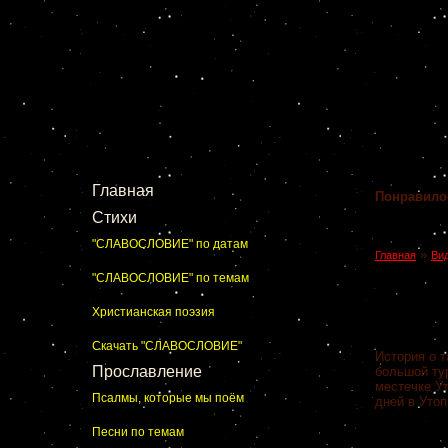
Главная
Понравило
Стихи
"СЛАВОСЛОВИЕ" по датам
»
Главная
Ви
"СЛАВОСЛОВИЕ" по темам
Христианская поэзия
Скачать "СЛАВОСЛОВИЕ"
История о 
Прославление
большой ту
местечке У
Псалмы, которые мы поём
дней в Утоп
Песни по темам