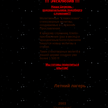
!!! Эксклюзив !!!
Наша Церковь -
родоначальница подобного
служения!!!
Молитвенные "Славословия" –
стихотворные молитвы,
создаваемые в Служении
Прославления.
К каждому служению Хлебо-
преломления (раз в месяц) и
праздничным Богослужениям
пишутся новые молитвы в
стихах.
Таких стихотворных молитв в
нашей церкви создано уже
более 1 500 !!!
Мы готовы поделиться
опытом!
Летний лагерь
2003
"Острые углы"