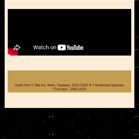
made free © Site-lux, Киев, Украина, 2010-2020 ✵ † Киевская Церковь
"Голгофа", 1992-2020