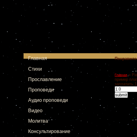
Главная
Понравило
Стихи
»
Pa
Главная
Прославление
пример плат
заплатить 1
Проповеди
Аудио проповеди
Видео
Молитва
Консультирование