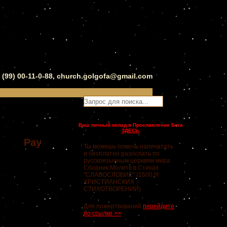
0 (99) 00-11-0-88, church.golgofa@gmail.com
Ваш личный вклад в Прославление Бога
ЗДЕСЬ:
Pay
Ты можешь помочь напечатать
и бесплатно разослать по
русскоязычным церквям мира
Сборник Молитв в Стихах
"СЛАВОСЛОВИЕ" (1500 !!!
ХРИСТИАНСКИХ
СТИХОТВОРЕНИЙ)
Для пожертвований
перейдите
по ссылке >>