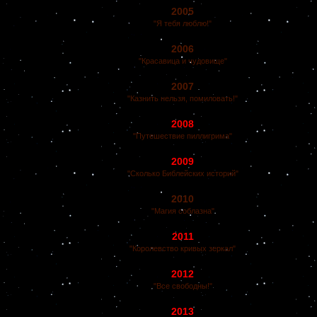
2005
"Я тебя люблю!"
2006
"Красавица и чудовище"
2007
"Казнить нельзя, помиловать!"
2008
"Путешествие пиллигрима"
2009
"Сколько Библейских историй"
2010
"Магия соблазна"
2011
"Королевство кривых зеркал"
2012
"Все свободны!"
2013