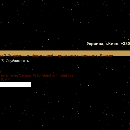
Украина, г.Киев, +38
сь? Поделись информацией с друзьями в соцсетях. Кликни:
y
ежа через сервис Web Merchant Interface
 WMZ...