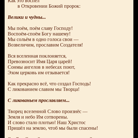
Как это воспел
в Откровении Божий пророк:
Велики и чудны...
Мы поём, поём славу Господу!
Воспоём-споём Богу нашему!
Мы сольём в одно голоса свои —
Возвеличим, прославим Создателя!
Вся вселенная поклоняется,
Превозносит Имя Царя царей!
Сонмы ангелов в небесах поют,
Эхом церковь им отзывается!
Как прекрасно всё, что создал Господь!
С ликованием славим мы Творца!
С ликованьем прославляем...
Творец вселенной Слово произнёс —
Земля и небо Им сотворены.
И слово стало плотью! Наш Христос
Пришёл на землю, чтоб мы были спасены!