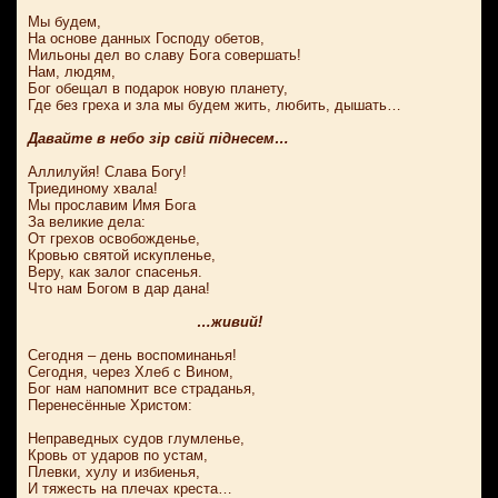
Мы будем,
На основе данных Господу обетов,
Мильоны дел во славу Бога совершать!
Нам, людям,
Бог обещал в подарок новую планету,
Где без греха и зла мы будем жить, любить, дышать…
Давайте в небо зір свій піднесем…
Аллилуйя! Слава Богу!
Триединому хвала!
Мы прославим Имя Бога
За великие дела:
От грехов освобожденье,
Кровью святой искупленье,
Веру, как залог спасенья.
Что нам Богом в дар дана!
…живий!
Сегодня – день воспоминанья!
Сегодня, через Хлеб с Вином,
Бог нам напомнит все страданья,
Перенесённые Христом:
Неправедных судов глумленье,
Кровь от ударов по устам,
Плевки, хулу и избиенья,
И тяжесть на плечах креста…