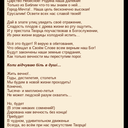
Царство Небесное! Родина наша далёкая!
Только из Библии что-то мы знаем о ней…
Город-Мечта!.. Наша цель бесконечно высокая!
Ерусалим! Освети всех нас славой твоей!
Дай в злате улиц увидеть своё отражение,
Сладость плодов с древа жизни во рту ощутить,
И у престола Творца поучаствовав в Богослужении,
Из реки жизни водицы холодной испить…
Всё это будет! Я верую в обетования,
Что обещал в Своём Слове всем верным наш Бог!
Будут закончены наши земные страдания,
Как только вечности мы переступим порог.
Коли відчуваю біль в душі…
Жить вечно!..
Годы, дестилетия, столетья
Мы будем в новой жизни проходить!
Конечно,
Тысяче- и миллионо-летья
Не может людской разум охватить…
Но, будет
(В этом никаких сомнений!)
Дарована нам вечность без конца!
Пребудет
В чудном, удивительном движеньи
Всегда, во всём при нас присутствие Творца!