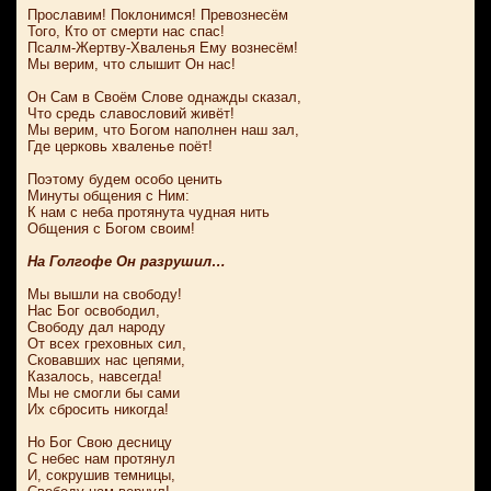
Прославим! Поклонимся! Превознесём
Того, Кто от смерти нас спас!
Псалм-Жертву-Хваленья Ему вознесём!
Мы верим, что слышит Он нас!
Он Сам в Своём Слове однажды сказал,
Что средь славословий живёт!
Мы верим, что Богом наполнен наш зал,
Где церковь хваленье поёт!
Поэтому будем особо ценить
Минуты общения с Ним:
К нам с неба протянута чудная нить
Общения с Богом своим!
На Голгофе Он разрушил…
Мы вышли на свободу!
Нас Бог освободил,
Свободу дал народу
От всех греховных сил,
Сковавших нас цепями,
Казалось, навсегда!
Мы не смогли бы сами
Их сбросить никогда!
Но Бог Свою десницу
С небес нам протянул
И, сокрушив темницы,