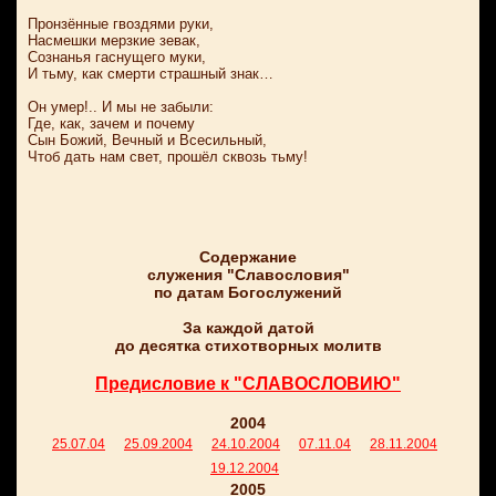
Пронзённые гвоздями руки,
Насмешки мерзкие зевак,
Сознанья гаснущего муки,
И тьму, как смерти страшный знак…
Он умер!.. И мы не забыли:
Где, как, зачем и почему
Сын Божий, Вечный и Всесильный,
Чтоб дать нам свет, прошёл сквозь тьму!
Содержание
служения "Славословия"
по датам Богослужений
За каждой датой
до десятка стихотворных молитв
Предисловие к "СЛАВОСЛОВИЮ"
2004
25.07.04
25.09.2004
24.10.2004
07.11.04
28.11.2004
19.12.2004
2005