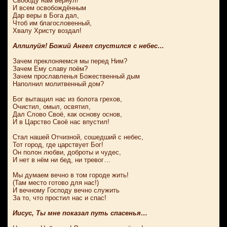
Свободу нам вернул!
И всем освобождённым
Дар веры в Бога дал,
Чтоб им благословенный,
Хвалу Христу воздал!
Аллилуйя! Божий Ангел спустился с небес…
Зачем преклоняемся мы перед Ним?
Зачем Ему славу поём?
Зачем прославленья Божественный дым
Наполнил молитвенный дом?
Бог вытащил нас из болота грехов,
Очистил, омыл, освятил,
Дал Слово Своё, как основу основ,
И в Царство Своё нас впустил!
Стал нашей Отчизной, сошедший с небес,
Тот город, где царствует Бог!
Он полон любви, доброты и чудес,
И нет в нём ни бед, ни тревог…
Мы думаем вечно в том городе жить!
(Там место готово для нас!)
И вечному Господу вечно служить
За то, что простил нас и спас!
Иисус, Ты мне показал путь спасенья…