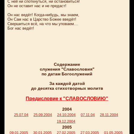
С ней ни споткнуться, ни остановиться!
Он не оставит нас и не предаст!
Он нас ведёт! Когда-нибудь, мы знаем,
Он Сам нас в Царство Божее введёт!
Свершиться всё, на что мы уповаем…
Бог нас ведёт!
Содержание
служения "Славословия"
по датам Богослужений
За каждой датой
до десятка стихотворных молитв
Предисловие к "СЛАВОСЛОВИЮ"
2004
25.07.04
25.09.2004
24.10.2004
07.11.04
28.11.2004
19.12.2004
2005
09.01.2005
30.01.2005
27.02.2005
27.03.2005
01.05.2005