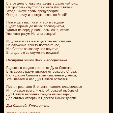
В этот день открылась дверь в духовный мир:
На христиан спустился с неба Дух Святой!
Уходя, Иисус своих предупредил:
Он даст силу и прямую связь со Мной!
Навсегда у вас поселиться в сердцах,
Будет верным до небес проводником,
Удалит из сердца боль, сомненья, страх…
Увенчает разум Истины венцом!
И духовной связью в церковь нас сплотив,
На служение Христу поставит нас,
И в Святое за завесу нас впустив,
Благодатью за служение воздаст!
Наступил этот день – воскресенье…
Радость в сердце святая от Духа Святого,
В мудрость разум вникает от Божьего Слова,
Сила Духом Святым всем спасённым даётся,
Утешителем в нас Дух Святой остаётся!
Пусть прославят Его гимн, псалом, славословье
И, что выше всего, – чистой Божьей любовью!
Дух Святой наполняй паруса нашей веры,
Для святых отворяй в Царство Божие двери!
Дух Святой, Утешитель…