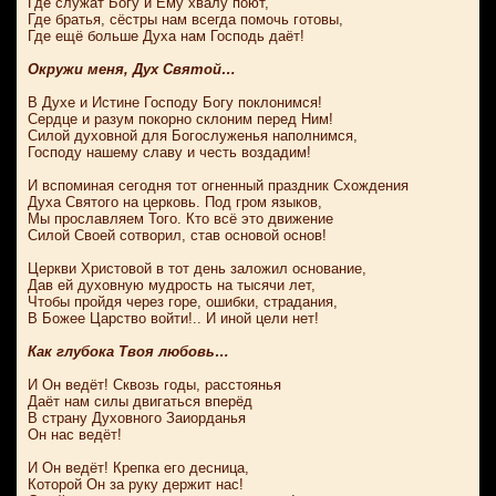
Где служат Богу и Ему хвалу поют,
Где братья, сёстры нам всегда помочь готовы,
Где ещё больше Духа нам Господь даёт!
Окружи меня, Дух Святой…
В Духе и Истине Господу Богу поклонимся!
Сердце и разум покорно склоним перед Ним!
Силой духовной для Богослуженья наполнимся,
Господу нашему славу и честь воздадим!
И вспоминая сегодня тот огненный праздник Схождения
Духа Святого на церковь. Под гром языков,
Мы прославляем Того. Кто всё это движение
Силой Своей сотворил, став основой основ!
Церкви Христовой в тот день заложил основание,
Дав ей духовную мудрость на тысячи лет,
Чтобы пройдя через горе, ошибки, страдания,
В Божее Царство войти!.. И иной цели нет!
Как глубока Твоя любовь…
И Он ведёт! Сквозь годы, расстоянья
Даёт нам силы двигаться вперёд
В страну Духовного Заиорданья
Он нас ведёт!
И Он ведёт! Крепка его десница,
Которой Он за руку держит нас!