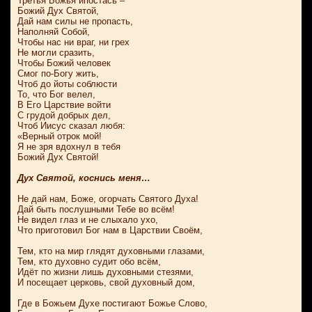
Третья Божья ипостась –
Божий Дух Святой,
Дай нам силы не пропасть,
Наполняй Собой,
Чтобы нас ни враг, ни грех
Не могли сразить,
Чтобы Божий человек
Смог по-Богу жить,
Чтоб до йоты соблюсти
То, что Бог велел,
В Его Царствие войти
С грудой добрых дел,
Чтоб Иисус сказал любя:
«Верный отрок мой!
Я не зря вдохнул в тебя
Божий Дух Святой!
Дух Святой, коснись меня…
Не дай нам, Боже, огорчать Святого Духа!
Дай быть послушными Тебе во всём!
Не видел глаз и не слыхало ухо,
Что приготовил Бог нам в Царствии Своём,
Тем, кто на мир глядят духовными глазами,
Тем, кто духовно судит обо всём,
Идёт по жизни лишь духовными стезями,
И посещает церковь, свой духовный дом,
Где в Божьем Духе постигают Божье Слово,