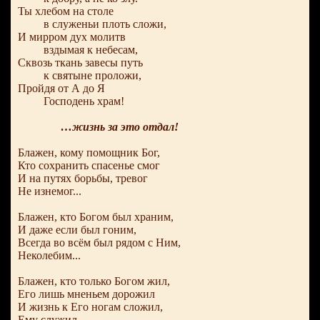
Ты хлебом на столе
в служеньи плоть сложи,
И мирром дух молитв
вздымая к небесам,
Сквозь ткань завесы путь
к святыне проложи,
Пройдя от А до Я
Господень храм!
…жизнь за это отдал!
Блажен, кому помощник Бог,
Кто сохранить спасенье смог
И на путях борьбы, тревог
Не изнемог...
Блажен, кто Богом был храним,
И даже если был гоним,
Всегда во всём был рядом с Ним,
Неколебим...
Блажен, кто только Богом жил,
Его лишь мненьем дорожил
И жизнь к Его ногам сложил,
Ему служил...