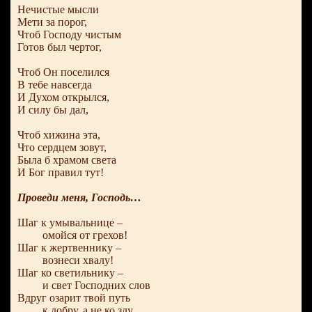
Нечистые мысли
Мети за порог,
Чтоб Господу чистым
Готов был чертог,
Чтоб Он поселился
В тебе навсегда
И Духом открылся,
И силу бы дал,
Чтоб хижина эта,
Что сердцем зовут,
Была б храмом света
И Бог правил тут!
Проведи меня, Господь…
Шаг к умывальнице –
омойся от грехов!
Шаг к жертвеннику –
вознеси хвалу!
Шаг ко светильнику –
и свет Господних слов
Вдруг озарит твой путь
к добру, а не ко злу.