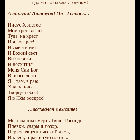
и до этого блюда с хлебом!
Аллилуйя! Аллилуйя! Он - Господь…
Иисус Христос
Мой грех вознёс
Туда, на крест,
И я воскрес!
И смерти нет!
И Божий свет
Всё осветил
И восхитил
Меня Сам Бог
В небес чертог...
Я – там, в раю
Хвалу пою
Творцу небес!
Я в Нём воскрес!
…восхвалён в высоте!
Мы помним смерть Твою, Господь –
Плевки, удары и позор,
Первосвященнический двор,
И крест, и распятую плоть...