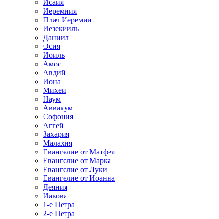
Исаия
Иеремиия
Плач Иеремии
Иезекииль
Даниил
Осия
Иоиль
Амос
Авдий
Иона
Михей
Наум
Аввакум
Софония
Аггей
Захария
Малахия
Евангелие от Матфея
Евангелие от Марка
Евангелие от Луки
Евангелие от Иоанна
Деяния
Иакова
1-е Петра
2-е Петра