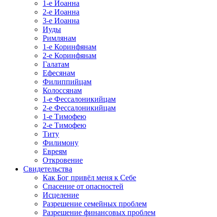
1-е Иоанна
2-е Иоанна
3-е Иоанна
Иуды
Римлянам
1-е Коринфянам
2-е Коринфянам
Галатам
Ефесянам
Филиппийцам
Колоссянам
1-е Фессалоникийцам
2-е Фессалоникийцам
1-е Тимофею
2-е Тимофею
Титу
Филимону
Евреям
Откровение
Свидетельства
Как Бог привёл меня к Себе
Спасение от опасностей
Исцеление
Разрешение семейных проблем
Разрешение финансовых проблем