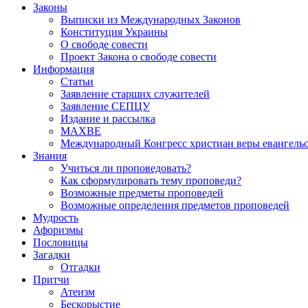
Законы
Выписки из Международных Законов
Конституция Украины
О свободе совести
Проект Закона о свободе совести
Информация
Статьи
Заявление старших служителей
Заявление СЕПЦУ
Издание и рассылка
МАХВЕ
Международный Конгресс христиан веры евангель
Знания
Учиться ли проповедовать?
Как сформулировать тему проповеди?
Возможные предметы проповедей
Возможные определения предметов проповедей
Мудрость
Афоризмы
Пословицы
Загадки
Отгадки
Притчи
Атеизм
Бескорыстие