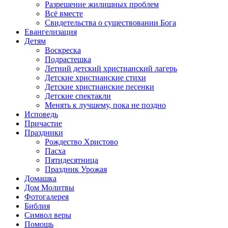
Разрешение жилищных проблем
Всё вместе
Свидетельства о существовании Бога
Евангелизация
Детям
Воскреска
Подрастешка
Летний детский христианский лагерь
Детские христианские стихи
Детские христианские песенки
Детские спектакли
Менять к лучшему, пока не поздно
Исповедь
Причастие
Праздники
Рождество Христово
Пасха
Пятидесятница
Праздник Урожая
Домашка
Дом Молитвы
Фотогалерея
Библия
Символ веры
Помощь