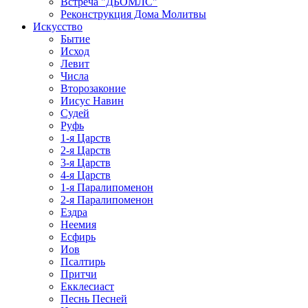
Встреча "ДБОМЛС"
Реконструкция Дома Молитвы
Искусство
Бытие
Исход
Левит
Числа
Второзаконие
Иисус Навин
Судей
Руфь
1-я Царств
2-я Царств
3-я Царств
4-я Царств
1-я Паралипоменон
2-я Паралипоменон
Ездра
Неемия
Есфирь
Иов
Псалтирь
Притчи
Екклесиаст
Песнь Песней