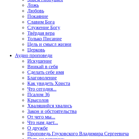
Ложь
Любовь
Покаяние
Славим Бога
Служение Богу
Твёрдая вера
Только Писание
Цель и смысл жизни
Церковь
Аудио проповеди
Искушение
Вникай в себя
Сделать себе имя
Благоволение
Как увидеть Христа
Что сегодня...
Псалом 36
Крысолов
Хвалящийся хвались
Закон и обстоятельства
От чего мы...
Что нам дает...
О дружбе
Проповедь Глуховского Владимира Сергеевича