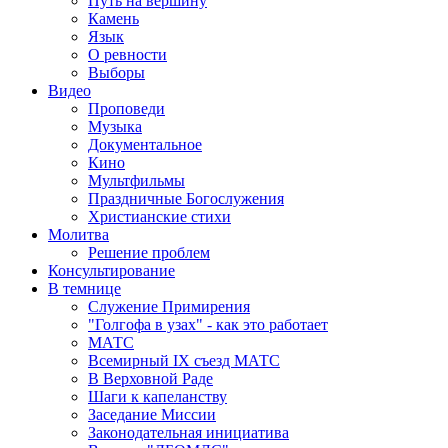
Путь на вершину
Камень
Язык
О ревности
Выборы
Видео
Проповеди
Музыка
Документальное
Кино
Мультфильмы
Праздничные Богослужения
Христианские стихи
Молитва
Решение проблем
Консультирование
В темнице
Служение Примирения
"Голгофа в узах" - как это работает
МАТС
Всемирный IX съезд МАТС
В Верховной Раде
Шаги к капеланству
Заседание Миссии
Законодательная инициатива