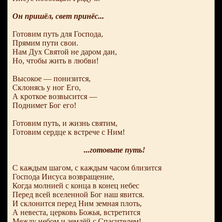
Он пришёл, свет принёс...
Готовим путь для Господа,
Прямим пути свои.
Нам Дух Святой не даром дан,
Но, чтобы жить в любви!
Высокое — понизится,
Склонясь у ног Его,
А кроткое возвысится —
Поднимет Бог его!
Готовим путь, и жизнь святим,
Готовим сердце к встрече с Ним!
...готовьте путь!
С каждым шагом, с каждым часом близится
Господа Иисуса возвращение,
Когда молнией с конца в конец небес
Перед всей вселенной Бог наш явится.
И склонится перед Ним земная плоть,
А невеста, церковь Божья, встретится
Между небом и землёй с Спасителем!