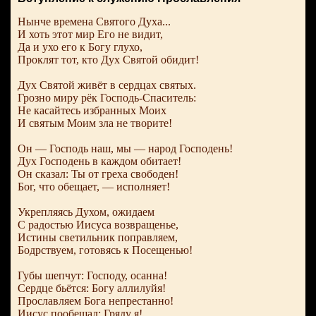
Нынче времена Святого Духа...
И хоть этот мир Его не видит,
Да и ухо его к Богу глухо,
Проклят тот, кто Дух Святой обидит!
Дух Святой живёт в сердцах святых.
Грозно миру рёк Господь-Спаситель:
Не касайтесь избранных Моих
И святым Моим зла не творите!
Он — Господь наш, мы — народ Господень!
Дух Господень в каждом обитает!
Он сказал: Ты от греха свободен!
Бог, что обещает, — исполняет!
Укрепляясь Духом, ожидаем
С радостью Иисуса возвращенье,
Истины светильник поправляем,
Бодрствуем, готовясь к Посещенью!
Губы шепчут: Господу, осанна!
Сердце бьётся: Богу аллилуйя!
Прославляем Бога непрестанно!
Иисус пообещал: Гряду я!