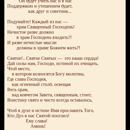
Он будет учить нас и в нас
Поддержкою и утешением будет,
как друг и советник...
Подумайте! Каждый из нас —
храм Священный Господень!
Нечистое разве должно
в храм Господень входить?!
И разве нечистые мысли
должны в храме Божием жить?!
Святое!.. Святое Святых — это наши сердца!
Дай силы нам, Господи, истиной их очищать,
Чтоб место,
в котором возносятся Богу молитвы,
Где слава Господня,
как огненный столб, освещая
Весь храм,
над ковчегом Завета, священным, стоит,
Воистину свято и чисто всегда оставалось,
Чтоб в духе и истине Имя прославить Того,
Кто Дух в нас Святой поселил!
Ему слава!
Аминь!