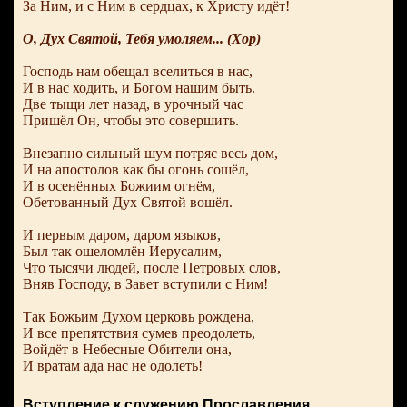
За Ним, и с Ним в сердцах, к Христу идёт!
О, Дух Святой, Тебя умоляем... (Хор)
Господь нам обещал вселиться в нас,
И в нас ходить, и Богом нашим быть.
Две тыщи лет назад, в урочный час
Пришёл Он, чтобы это совершить.
Внезапно сильный шум потряс весь дом,
И на апостолов как бы огонь сошёл,
И в осенённых Божиим огнём,
Обетованный Дух Святой вошёл.
И первым даром, даром языков,
Был так ошеломлён Иерусалим,
Что тысячи людей, после Петровых слов,
Вняв Господу, в Завет вступили с Ним!
Так Божьим Духом церковь рождена,
И все препятствия сумев преодолеть,
Войдёт в Небесные Обители она,
И вратам ада нас не одолеть!
Вступление к служению Прославления