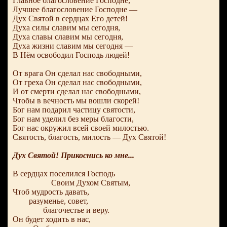
Главное благословение Господне,
Лучшее благословение Господне —
Дух Святой в сердцах Его детей!
Духа силы славим мы сегодня,
Духа славы славим мы сегодня,
Духа жизни славим мы сегодня —
В Нём освободил Господь людей!
От врага Он сделал нас свободными,
От греха Он сделал нас свободными,
И от смерти сделал нас свободными,
Чтобы в вечность мы вошли скорей!
Бог нам подарил частицу святости,
Бог нам уделил без меры благости,
Бог нас окружил всей своей милостью.
Святость, благость, милость — Дух Святой!
Дух Святой! Прикоснись ко мне...
В сердцах поселился Господь
Своим Духом Святым,
Чтоб мудрость давать,
разуменье, совет,
благочестье и веру.
Он будет ходить в нас,