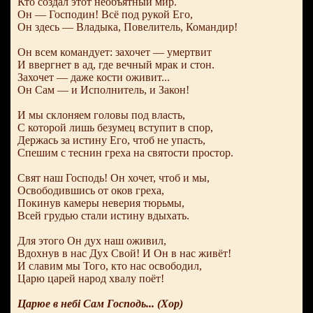
Кто создал этот необъятный мир.
Он — Господин! Всё под рукой Его,
Он здесь — Владыка, Повелитель, Командир!
Он всем командует: захочет — умертвит
И ввергнет в ад, где вечный мрак и стон.
Захочет — даже кости оживит...
Он Сам — и Исполнитель, и Закон!
И мы склоняем головы под власть,
С которой лишь безумец вступит в спор,
Держась за истину Его, чтоб не упасть,
Спешим с теснин греха на святости простор.
Свят наш Господь! Он хочет, чтоб и мы,
Освободившись от оков греха,
Покинув камеры неверия тюрьмы,
Всей грудью стали истину вдыхать.
Для этого Он дух наш оживил,
Вдохнув в нас Дух Свой! И Он в нас живёт!
И славим мы Того, кто нас освободил,
Царю царей народ хвалу поёт!
Царюе в небi Сам Господь... (Хор)