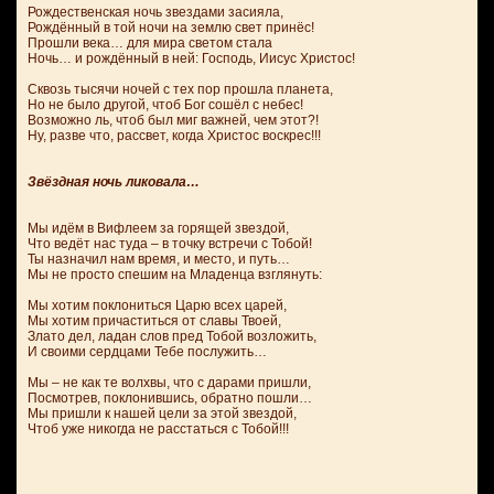
Рождественская ночь звездами засияла,
Рождённый в той ночи на землю свет принёс!
Прошли века… для мира светом стала
Ночь… и рождённый в ней: Господь, Иисус Христос!
Сквозь тысячи ночей с тех пор прошла планета,
Но не было другой, чтоб Бог сошёл с небес!
Возможно ль, чтоб был миг важней, чем этот?!
Ну, разве что, рассвет, когда Христос воскрес!!!
Звёздная ночь ликовала…
Мы идём в Вифлеем за горящей звездой,
Что ведёт нас туда – в точку встречи с Тобой!
Ты назначил нам время, и место, и путь…
Мы не просто спешим на Младенца взглянуть:
Мы хотим поклониться Царю всех царей,
Мы хотим причаститься от славы Твоей,
Злато дел, ладан слов пред Тобой возложить,
И своими сердцами Тебе послужить…
Мы – не как те волхвы, что с дарами пришли,
Посмотрев, поклонившись, обратно пошли…
Мы пришли к нашей цели за этой звездой,
Чтоб уже никогда не расстаться с Тобой!!!