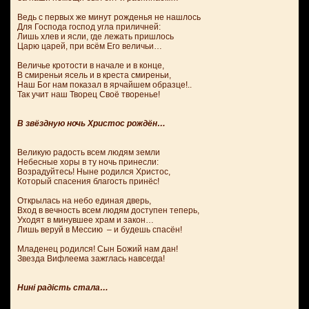
Ведь с первых же минут рожденья не нашлось
Для Господа господ угла приличней:
Лишь хлев и ясли, где лежать пришлось
Царю царей, при всём Его величьи…
Величье кротости в начале и в конце,
В смиреньи ясель и в креста смиреньи,
Наш Бог нам показал в ярчайшем образце!..
Так учит наш Творец Своё творенье!
В звёздную ночь Христос рождён…
Великую радость всем людям земли
Небесные хоры в ту ночь принесли:
Возрадуйтесь! Ныне родился Христос,
Который спасения благость принёс!
Открылась на небо единая дверь,
Вход в вечность всем людям доступен теперь,
Уходят в минувшее храм и закон…
Лишь веруй в Мессию – и будешь спасён!
Младенец родился! Сын Божий нам дан!
Звезда Вифлеема зажглась навсегда!
Нині радість стала…