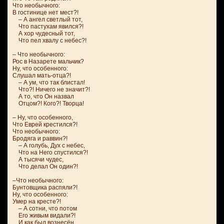
Что необычного:
В гостинице нет мест?!
– А ангел светлый тот,
Что пастухам явился?!
А хор чудесный тот,
Что пел хвалу с небес?!
– Что необычного:
Рос в Назарете мальчик?
Ну, что особенного:
Слушал мать-отца?!
– А ум, что так блистал!
Что?! Ничего не значит?!
А то, что Он назвал
Отцом?! Кого?! Творца!
– Ну, что особенного,
Что Еврей крестился?!
Что необычного:
Бродяга и раввин?!
– А голубь, Дух с небес,
Что на Него спустился?!
А тысячи чудес,
Что делал Он один?!
–Что необычного:
Бунтовщика распяли?!
Ну, что особенного:
Умер на кресте?!
– А сотни, что потом
Его живым видали?!
И как был вознесён