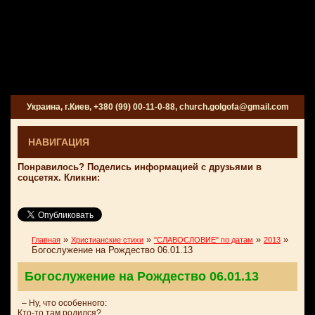
Украина, г.Киев, +380 (99) 00-11-0-88, church.golgofa@gmail.com
НАВИГАЦИЯ
Понравилось? Поделись информацией с друзьями в
соцсетях. Кликни:
»
»
»
»
Главная
Христианские стихи
"СЛАВОСЛОВИЕ" по датам
2013
Богослужение на Рождество 06.01.13
Богослужение на Рождество 06.01.13
– Ну, что особенного:
Кто-то там родился?