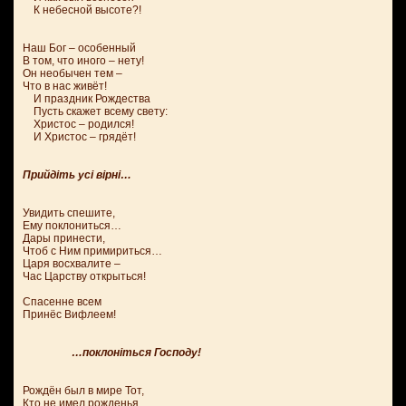
К небесной высоте?!
Наш Бог – особенный
В том, что иного – нету!
Он необычен тем –
Что в нас живёт!
И праздник Рождества
Пусть скажет всему свету:
Христос – родился!
И Христос – грядёт!
Прийдіть усі вірні…
Увидить спешите,
Ему поклониться…
Дары принести,
Чтоб с Ним примириться…
Царя восхвалите –
Час Царству открыться!
Спасенне всем
Принёс Вифлеем!
…поклоніться Господу!
Рождён был в мире Тот,
Кто не имел рожденья…