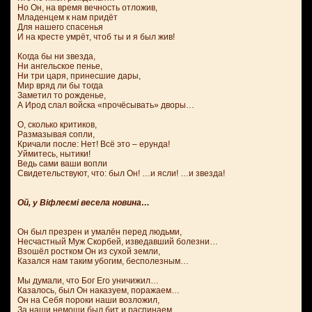
Но Он, на время вечность отложив,
Младенцем к нам придёт
Для нашего спасенья
И на кресте умрёт, чтоб ты и я был жив!
Когда бы ни звезда,
Ни ангельское пенье,
Ни три царя, принесшие дары,
Мир вряд ли бы тогда
Заметил то рожденье,
А Ирод слал войска «прочёсывать» дворы…
О, сколько критиков,
Размазывая сопли,
Кричали после: Нет! Всё это – ерунда!
Уймитесь, нытики!
Ведь сами ваши вопли
Свидетельствуют, что: был Он! …и ясли! …и звезда!
Ой, у Віфлеємі весела новина…
Он был презрен и умалён перед людьми,
Несчастный Муж Скорбей, изведавший болезни…
Взошёл ростком Он из сухой земли,
Казался нам таким убогим, бесполезным…
Мы думали, что Бог Его уничижил…
Казалось, был Он наказуем, поражаем…
Он на Себя пороки наши возложил,
За наши немощи был бит и распинаем…