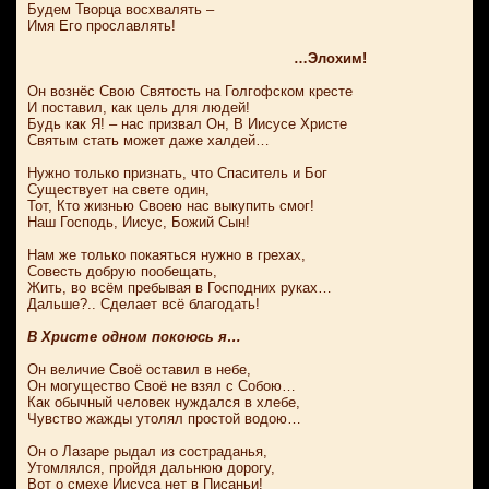
Будем Творца восхвалять –
Имя Его прославлять!
…Элохим!
Он вознёс Свою Святость на Голгофском кресте
И поставил, как цель для людей!
Будь как Я! – нас призвал Он, В Иисусе Христе
Святым стать может даже халдей…
Нужно только признать, что Спаситель и Бог
Существует на свете один,
Тот, Кто жизнью Своею нас выкупить смог!
Наш Господь, Иисус, Божий Сын!
Нам же только покаяться нужно в грехах,
Совесть добрую пообещать,
Жить, во всём пребывая в Господних руках…
Дальше?.. Сделает всё благодать!
В Христе одном покоюсь я…
Он величие Своё оставил в небе,
Он могущество Своё не взял с Собою…
Как обычный человек нуждался в хлебе,
Чувство жажды утолял простой водою…
Он о Лазаре рыдал из состраданья,
Утомлялся, пройдя дальнюю дорогу,
Вот о смехе Иисуса нет в Писаньи!