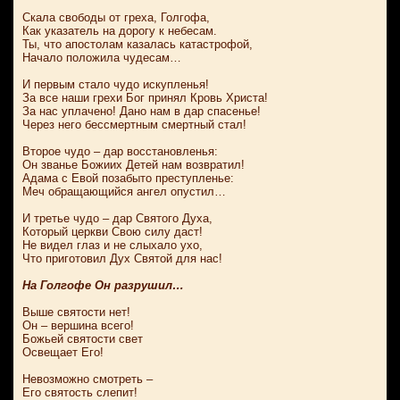
Скала свободы от греха, Голгофа,
Как указатель на дорогу к небесам.
Ты, что апостолам казалась катастрофой,
Начало положила чудесам…
И первым стало чудо искупленья!
За все наши грехи Бог принял Кровь Христа!
За нас уплачено! Дано нам в дар спасенье!
Через него бессмертным смертный стал!
Второе чудо – дар восстановленья:
Он званье Божиих Детей нам возвратил!
Адама с Евой позабыто преступленье:
Меч обращающийся ангел опустил…
И третье чудо – дар Святого Духа,
Который церкви Свою силу даст!
Не видел глаз и не слыхало ухо,
Что приготовил Дух Святой для нас!
На Голгофе Он разрушил…
Выше святости нет!
Он – вершина всего!
Божьей святости свет
Освещает Его!
Невозможно смотреть –
Его святость слепит!