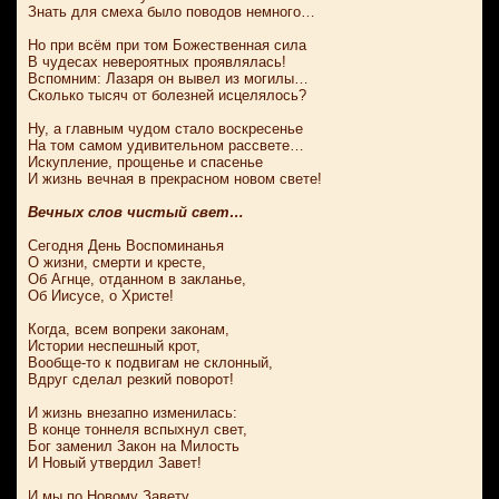
Знать для смеха было поводов немного…
Но при всём при том Божественная сила
В чудесах невероятных проявлялась!
Вспомним: Лазаря он вывел из могилы…
Сколько тысяч от болезней исцелялось?
Ну, а главным чудом стало воскресенье
На том самом удивительном рассвете…
Искупление, прощенье и спасенье
И жизнь вечная в прекрасном новом свете!
Вечных слов чистый свет…
Сегодня День Воспоминанья
О жизни, смерти и кресте,
Об Агнце, отданном в закланье,
Об Иисусе, о Христе!
Когда, всем вопреки законам,
Истории неспешный крот,
Вообще-то к подвигам не склонный,
Вдруг сделал резкий поворот!
И жизнь внезапно изменилась:
В конце тоннеля вспыхнул свет,
Бог заменил Закон на Милость
И Новый утвердил Завет!
И мы по Новому Завету