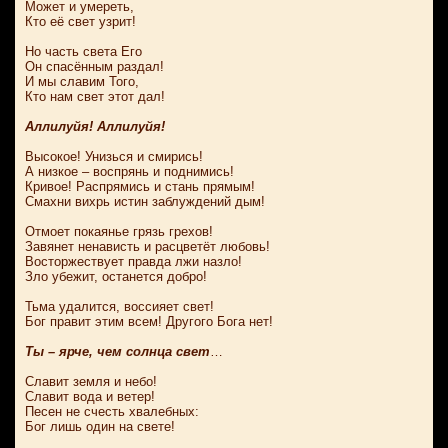
Может и умереть,
Кто её свет узрит!
Но часть света Его
Он спасённым раздал!
И мы славим Того,
Кто нам свет этот дал!
Аллилуйя! Аллилуйя!
Высокое! Унизься и смирись!
А низкое – воспрянь и поднимись!
Кривое! Распрямись и стань прямым!
Смахни вихрь истин заблуждений дым!
Отмоет покаянье грязь грехов!
Завянет ненависть и расцветёт любовь!
Восторжествует правда лжи назло!
Зло убежит, останется добро!
Тьма удалится, воссияет свет!
Бог правит этим всем! Другого Бога нет!
Ты – ярче, чем солнца свет
…
Славит земля и небо!
Славит вода и ветер!
Песен не счесть хвалебных:
Бог лишь один на свете!