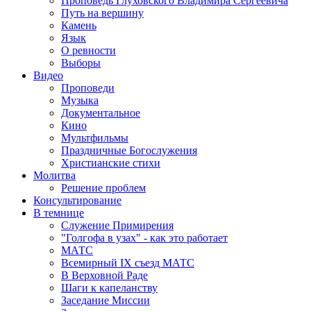
Проповедь Глуховского Владимира Сергеевича
Путь на вершину
Камень
Язык
О ревности
Выборы
Видео
Проповеди
Музыка
Документальное
Кино
Мультфильмы
Праздничные Богослужения
Христианские стихи
Молитва
Решение проблем
Консультирование
В темнице
Служение Примирения
"Голгофа в узах" - как это работает
МАТС
Всемирный IX съезд МАТС
В Верховной Раде
Шаги к капеланству
Заседание Миссии