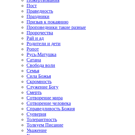
Пожертвования
Пост
Праведность
Праздники
Призыв к покаянию
Проповедники такие разные
Пророчества
Рай и ад
Родители и дети
Ропот
Русь-Матушка
Сатана
Свобода воли
Семья
Сила Божья
Скромность
Служение Богу
Смерть
Сотворение мира
Сотворение человека
Справедливость Божия
Суеверия
Толерантность
Толкуем Писание
Уважение