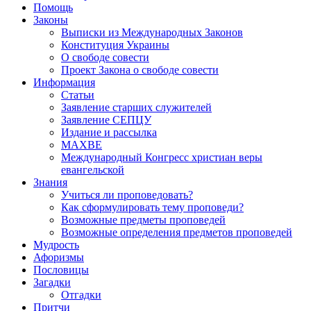
Помощь
Законы
Выписки из Международных Законов
Конституция Украины
О свободе совести
Проект Закона о свободе совести
Информация
Статьи
Заявление старших служителей
Заявление СЕПЦУ
Издание и рассылка
МАХВЕ
Международный Конгресс христиан веры
евангельской
Знания
Учиться ли проповедовать?
Как сформулировать тему проповеди?
Возможные предметы проповедей
Возможные определения предметов проповедей
Мудрость
Афоризмы
Пословицы
Загадки
Отгадки
Притчи