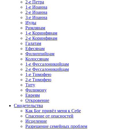
2-е Петра
1-е Иоанна
2-е Иоанна
3-е Иоанна
Иуды
Римлянам
1-е Коринфянам
2-е Коринфянам
Галатам
Ефесянам
Филиппийцам
Колоссянам
1-е Фессалоникийцам
2-е Фессалоникийцам
1-е Тимофею
2-е Тимофею
Титу
Филимону
Евреям
Откровение
Свидетельства
Как Бог привёл меня к Себе
Спасение от опасностей
Исцеление
Разрешение семейных проблем