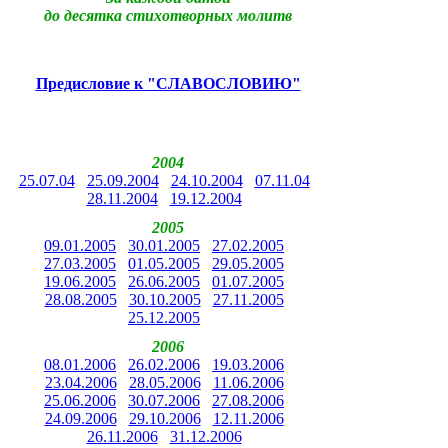
до десятка стихотворных молитв
Предисловие к "СЛАВОСЛОВИЮ"
2004
25.07.04
25.09.2004
24.10.2004
07.11.04
28.11.2004
19.12.2004
2005
09.01.2005
30.01.2005
27.02.2005
27.03.2005
01.05.2005
29.05.2005
19.06.2005
26.06.2005
01.07.2005
28.08.2005
30.10.2005
27.11.2005
25.12.2005
2006
08.01.2006
26.02.2006
19.03.2006
23.04.2006
28.05.2006
11.06.2006
25.06.2006
30.07.2006
27.08.2006
24.09.2006
29.10.2006
12.11.2006
26.11.2006
31.12.2006