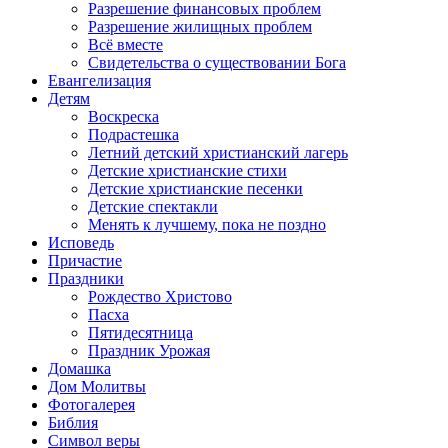
Разрешение финансовых проблем
Разрешение жилищных проблем
Всё вместе
Свидетельства о существовании Бога
Евангелизация
Детям
Воскреска
Подрастешка
Летний детский христианский лагерь
Детские христианские стихи
Детские христианские песенки
Детские спектакли
Менять к лучшему, пока не поздно
Исповедь
Причастие
Праздники
Рождество Христово
Пасха
Пятидесятница
Праздник Урожая
Домашка
Дом Молитвы
Фотогалерея
Библия
Символ веры