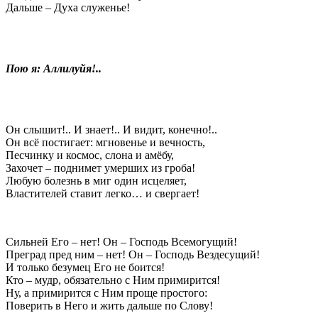
Дальше – Духа служенье!
Пою я: Аллилуйя!..
Он слышит!.. И знает!.. И видит, конечно!..
Он всё постигает: мгновенье и вечность,
Песчинку и космос, слона и амёбу,
Захочет – поднимет умерших из гроба!
Любую болезнь в миг один исцеляет,
Властителей ставит легко… и свергает!
Сильней Его – нет! Он – Господь Всемогущий!
Преград пред ним – нет! Он – Господь Вездесущий!
И только безумец Его не боится!
Кто – мудр, обязательно с Ним примирится!
Ну, а примирится с Ним проще простого:
Поверить в Него и жить дальше по Слову!