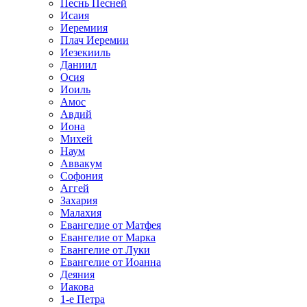
Песнь Песней
Исаия
Иеремиия
Плач Иеремии
Иезекииль
Даниил
Осия
Иоиль
Амос
Авдий
Иона
Михей
Наум
Аввакум
Софония
Аггей
Захария
Малахия
Евангелие от Матфея
Евангелие от Марка
Евангелие от Луки
Евангелие от Иоанна
Деяния
Иакова
1-е Петра