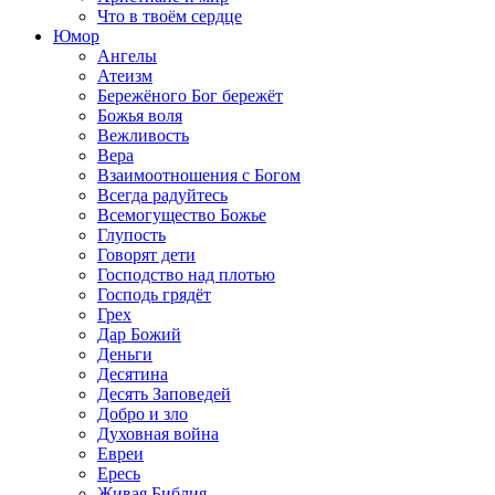
Что в твоём сердце
Юмор
Ангелы
Атеизм
Бережёного Бог бережёт
Божья воля
Вежливость
Вера
Взаимоотношения с Богом
Всегда радуйтесь
Всемогущество Божье
Глупость
Говорят дети
Господство над плотью
Господь грядёт
Грех
Дар Божий
Деньги
Десятина
Десять Заповедей
Добро и зло
Духовная война
Евреи
Ересь
Живая Библия