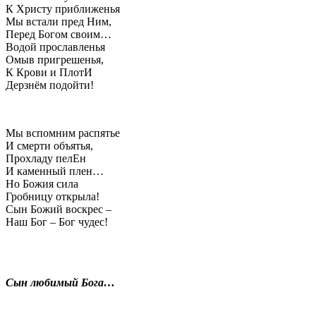
К Христу приближенья
Мы встали пред Ним,
Перед Богом своим…
Водой прославленья
Омыв пригрешенья,
К Крови и ПлотИ
Дерзнём подойти!
Мы вспомним распятье
И смерти объятья,
Прохладу пелЕн
И каменный плен…
Но Божия сила
Гробницу открыла!
Сын Божий воскрес –
Наш Бог – Бог чудес!
Сын любимый Бога…