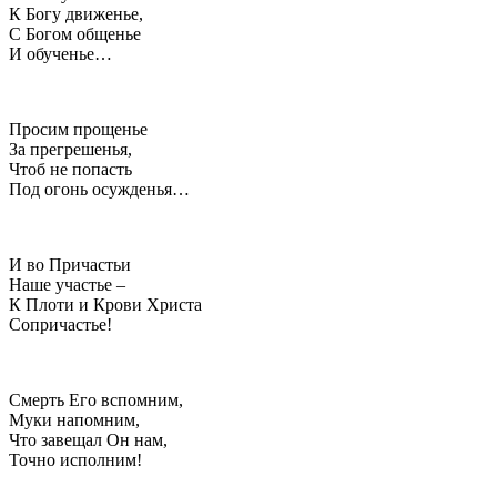
К Богу движенье,
С Богом общенье
И обученье…
Просим прощенье
За прегрешенья,
Чтоб не попасть
Под огонь осужденья…
И во Причастьи
Наше участье –
К Плоти и Крови Христа
Сопричастье!
Смерть Его вспомним,
Муки напомним,
Что завещал Он нам,
Точно исполним!