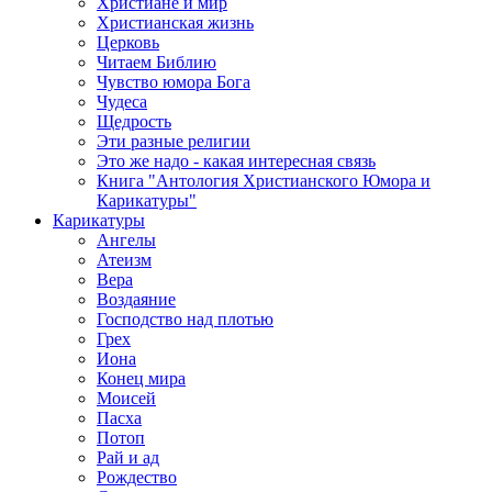
Христиане и мир
Христианская жизнь
Церковь
Читаем Библию
Чувство юмора Бога
Чудеса
Щедрость
Эти разные религии
Это же надо - какая интересная связь
Книга "Антология Христианского Юмора и
Карикатуры"
Карикатуры
Ангелы
Атеизм
Вера
Воздаяние
Господство над плотью
Грех
Иона
Конец мира
Моисей
Пасха
Потоп
Рай и ад
Рождество