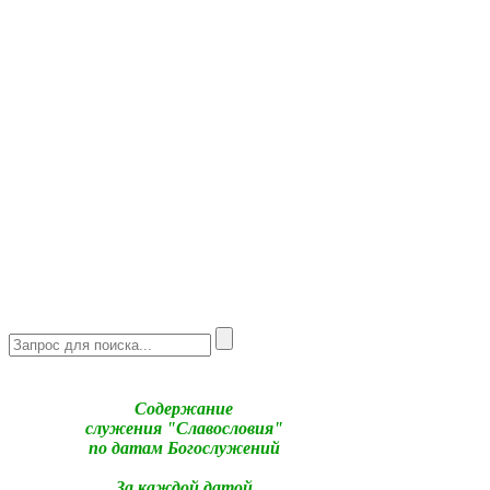
Содержание
служения "Славословия"
по датам Богослужений
За каждой датой