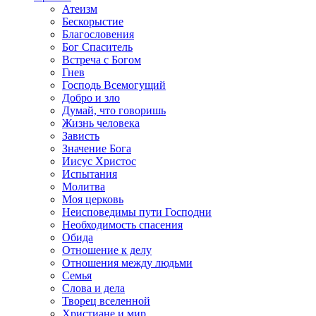
Атеизм
Бескорыстие
Благословения
Бог Спаситель
Встреча с Богом
Гнев
Господь Всемогущий
Добро и зло
Думай, что говоришь
Жизнь человека
Зависть
Значение Бога
Иисус Христос
Испытания
Молитва
Моя церковь
Неисповедимы пути Господни
Необходимость спасения
Обида
Отношение к делу
Отношения между людьми
Семья
Слова и дела
Творец вселенной
Христиане и мир