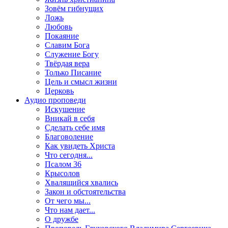
Зовём гибнущих
Ложь
Любовь
Покаяние
Славим Бога
Служение Богу
Твёрдая вера
Только Писание
Цель и смысл жизни
Церковь
Аудио проповеди
Искушение
Вникай в себя
Сделать себе имя
Благоволение
Как увидеть Христа
Что сегодня...
Псалом 36
Крысолов
Хвалящийся хвались
Закон и обстоятельства
От чего мы...
Что нам дает...
О дружбе