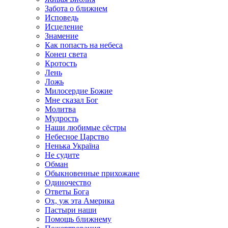
Забота о ближнем
Исповедь
Исцеление
Знамение
Как попасть на небеса
Конец света
Кротость
Лень
Ложь
Милосердие Божие
Мне сказал Бог
Молитва
Мудрость
Наши любимые сёстры
Небесное Царство
Ненька Україна
Не судите
Обман
Обыкновенные прихожане
Одиночество
Ответы Бога
Ох, уж эта Америка
Пастыри наши
Помощь ближнему