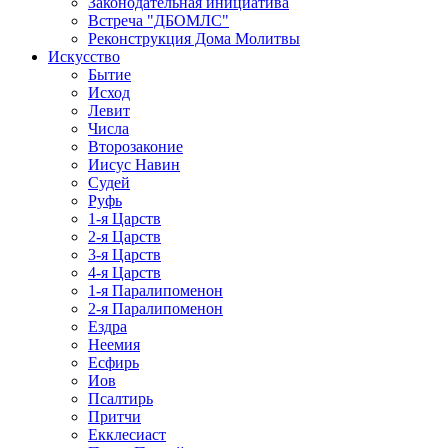
Законодательная инициатива
Встреча "ДБОМЛС"
Реконструкция Дома Молитвы
Искусство
Бытие
Исход
Левит
Числа
Второзаконие
Иисус Навин
Судей
Руфь
1-я Царств
2-я Царств
3-я Царств
4-я Царств
1-я Паралипоменон
2-я Паралипоменон
Ездра
Неемия
Есфирь
Иов
Псалтирь
Притчи
Екклесиаст