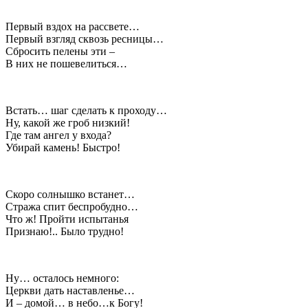
Первый вздох на рассвете…
Первый взгляд сквозь ресницы…
Сбросить пелены эти –
В них не пошевелиться…
Встать… шаг сделать к проходу…
Ну, какой же гроб низкий!
Где там ангел у входа?
Убирай камень! Быстро!
Скоро солнышко встанет…
Стража спит беспробудно…
Что ж! Пройти испытанья
Признаю!.. Было трудно!
Ну… осталось немного:
Церкви дать наставленье…
И – домой… в небо…к Богу!