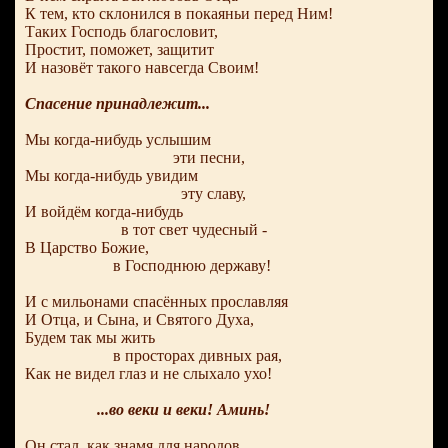
К тем, кто склонился в покаяньи перед Ним!
Таких Господь благословит,
Простит, поможет, защитит
И назовёт такого навсегда Своим!
Спасение принадлежит...
Мы когда-нибудь услышим
эти песни,
Мы когда-нибудь увидим
эту славу,
И войдём когда-нибудь
в тот свет чудесный -
В Царство Божие,
в Господнюю державу!
И с мильонами спасённых прославляя
И Отца, и Сына, и Святого Духа,
Будем так мы жить
в просторах дивных рая,
Как не видел глаз и не слыхало ухо!
...во веки и веки! Аминь!
Он стал, как знамя для народов,