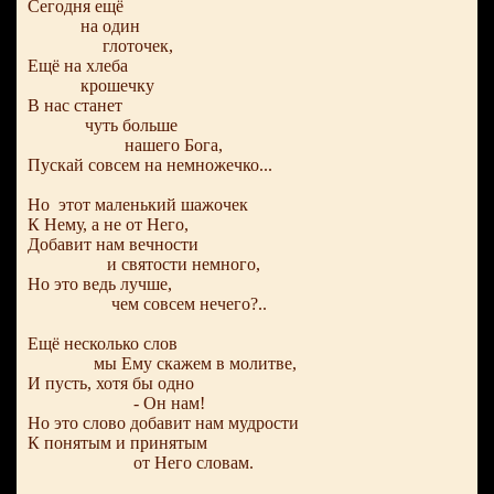
Сегодня ещё
на один
глоточек,
Ещё на хлеба
крошечку
В нас станет
чуть больше
нашего Бога,
Пускай совсем на немножечко...
Но этот маленький шажочек
К Нему, а не от Него,
Добавит нам вечности
и святости немного,
Но это ведь лучше,
чем совсем нечего?..
Ещё несколько слов
мы Ему скажем в молитве,
И пусть, хотя бы одно
- Он нам!
Но это слово добавит нам мудрости
К понятым и принятым
от Него словам.