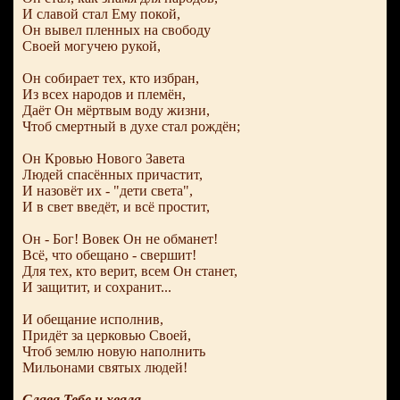
И славой стал Ему покой,
Он вывел пленных на свободу
Своей могучею рукой,
Он собирает тех, кто избран,
Из всех народов и племён,
Даёт Он мёртвым воду жизни,
Чтоб смертный в духе стал рождён;
Он Кровью Нового Завета
Людей спасённых причастит,
И назовёт их - "дети света",
И в свет введёт, и всё простит,
Он - Бог! Вовек Он не обманет!
Всё, что обещано - свершит!
Для тех, кто верит, всем Он станет,
И защитит, и сохранит...
И обещание исполнив,
Придёт за церковью Своей,
Чтоб землю новую наполнить
Мильонами святых людей!
Слава Тебе и хвала...