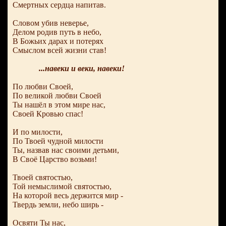
Смертных сердца напитав.
Словом убив неверье,
Делом родив путь в небо,
В Божьих дарах и потерях
Смыслом всей жизни став!
...навеки и веки, навеки!
По любви Своей,
По великой любви Своей
Ты нашёл в этом мире нас,
Своей Кровью спас!
И по милости,
По Твоей чудной милости
Ты, назвав нас своими детьми,
В Своё Царство возьми!
Твоей святостью,
Той немыслимой святостью,
На которой весь держится мир -
Твердь земли, небо ширь -
Освяти Ты нас,