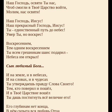
Наш Господь, освяти Ты нас,
Чтоб смогли в Твоё Царство войти,
Молим, нас освяти!
Наш Господь, Иисус!
Наш прекрасный Господь, Иисус!
Ты - единственный путь до небес!
Умер Ты, но воскрес!
Воскресением,
Тем одним воскресением
Ты всем грешникам шанс подарил -
Небеса им открыл!
Сын любимый Бога...
И на земле, и в небесах,
И на словах, и в чудесах
Ты утверждаешь правду Слова Своего!
Тем, кто поверил и пошёл,
И в Твоё Царствие вошёл
Ты дашь постигнуть всё величие его!
Его глубинам нет конца,
В нём скрыта вся любовь Отца