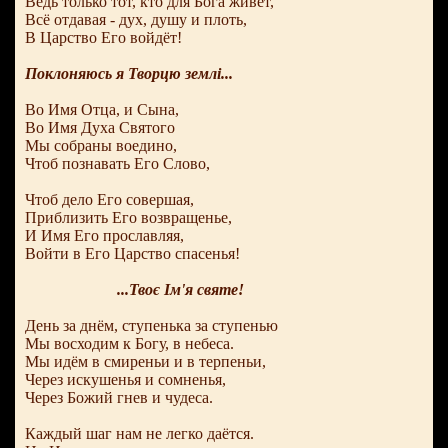
Ведь только тот, кто для Бога живёт,
Всё отдавая - дух, душу и плоть,
В Царство Его войдёт!
Поклоняюсь я Творцю землі...
Во Имя Отца, и Сына,
Во Имя Духа Святого
Мы собраны воедино,
Чтоб познавать Его Слово,
Чтоб дело Его совершая,
Приблизить Его возвращенье,
И Имя Его прославляя,
Войти в Его Царство спасенья!
...Твоє Ім'я святе!
День за днём, ступенька за ступенью
Мы восходим к Богу, в небеса.
Мы идём в смиреньи и в терпеньи,
Через искушенья и сомненья,
Через Божий гнев и чудеса.
Каждый шаг нам не легко даётся.