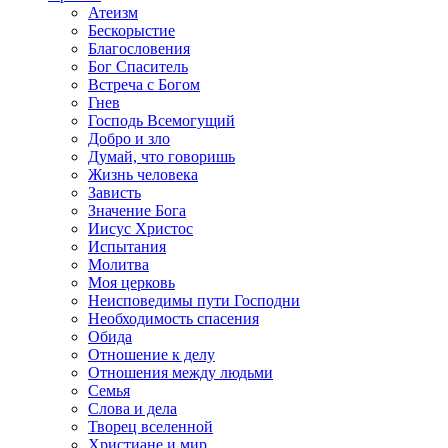
Атеизм
Бескорыстие
Благословения
Бог Спаситель
Встреча с Богом
Гнев
Господь Всемогущий
Добро и зло
Думай, что говоришь
Жизнь человека
Зависть
Значение Бога
Иисус Христос
Испытания
Молитва
Моя церковь
Неисповедимы пути Господни
Необходимость спасения
Обида
Отношение к делу
Отношения между людьми
Семья
Слова и дела
Творец вселенной
Христиане и мир