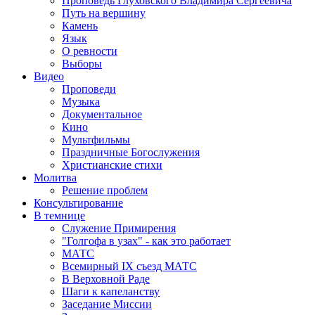
Проповедь Глуховского Владимира Сергеевича
Путь на вершину
Камень
Язык
О ревности
Выборы
Видео
Проповеди
Музыка
Документальное
Кино
Мультфильмы
Праздничные Богослужения
Христианские стихи
Молитва
Решение проблем
Консультирование
В темнице
Служение Примирения
"Голгофа в узах" - как это работает
МАТС
Всемирный IX съезд МАТС
В Верховной Раде
Шаги к капеланству
Заседание Миссии