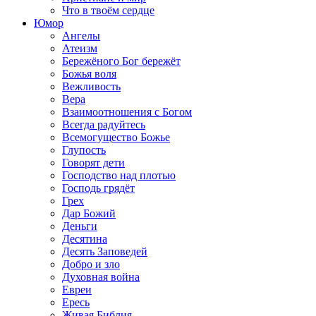
Что в твоём сердце
Юмор
Ангелы
Атеизм
Бережёного Бог бережёт
Божья воля
Вежливость
Вера
Взаимоотношения с Богом
Всегда радуйтесь
Всемогущество Божье
Глупость
Говорят дети
Господство над плотью
Господь грядёт
Грех
Дар Божий
Деньги
Десятина
Десять Заповедей
Добро и зло
Духовная война
Евреи
Ересь
Живая Библия