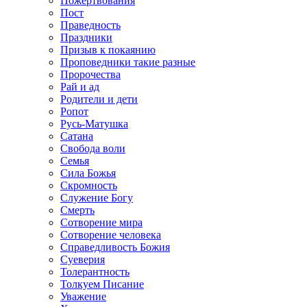
Пожертвования
Пост
Праведность
Праздники
Призыв к покаянию
Проповедники такие разные
Пророчества
Рай и ад
Родители и дети
Ропот
Русь-Матушка
Сатана
Свобода воли
Семья
Сила Божья
Скромность
Служение Богу
Смерть
Сотворение мира
Сотворение человека
Справедливость Божия
Суеверия
Толерантность
Толкуем Писание
Уважение