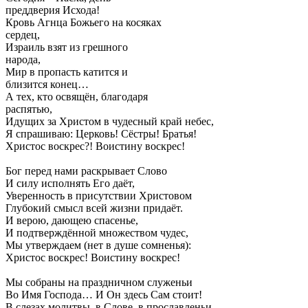
преддверия Исхода!
Кровь Агнца Божьего на косяках
сердец,
Израиль взят из грешного
народа,
Мир в пропасть катится и
близится конец…
А тех, кто освящён, благодаря
распятью,
Идущих за Христом в чудесный край небес,
Я спрашиваю: Церковь! Сёстры! Братья!
Христос воскрес?! Воистину воскрес!
Бог перед нами раскрывает Слово
И силу исполнять Его даёт,
Уверенность в присутствии Христовом
Глубокий смысл всей жизни придаёт.
И верою, дающею спасенье,
И подтверждённой множеством чудес,
Мы утверждаем (нет в душе сомненья):
Христос воскрес! Воистину воскрес!
Мы собраны на праздничном служеньи
Во Имя Господа… И Он здесь Сам стоит!
В слезах молитвы, в Слове, в прославленьи