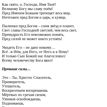
Как свято, о, Господи, Имя Твоё!
Великому Богу мы славу поём!
Пред Именем Божьим трепещет весь мир,
Ничтожен пред Богом и царь, и кумир,
Пылинки пред Богом – сонм звёзд и планет,
Свет славы Господней светлей, чем весь свет,
Премудрость Его невозможно понять,
Пред силой не может никто устоять!
Увидеть Его – не дано никому…
Всё –в Нём, для Него, от Него и к Нему!
И только Сын Божий нас благословил:
Всему человечеству Бога явил!
Превыше силы…
Это – Ты, Христос Спаситель,
Примиритель,
Утешитель,
Воскресеньем воскрешаешь
Мёртвых по грехам своим,
Узников освобождаешь,
Поднимаешь,