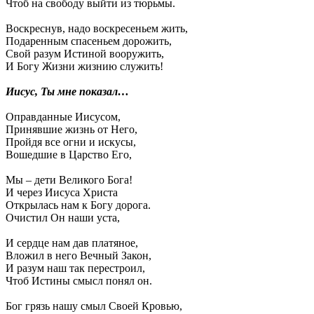
Чтоб на свободу выйти из тюрьмы.
Воскреснув, надо воскресеньем жить,
Подаренным спасеньем дорожить,
Свой разум Истиной вооружить,
И Богу Жизни жизнию служить!
Иисус, Ты мне показал…
Оправданные Иисусом,
Принявшие жизнь от Него,
Пройдя все огни и искусы,
Вошедшие в Царство Его,
Мы – дети Великого Бога!
И через Иисуса Христа
Открылась нам к Богу дорога.
Очистил Он наши уста,
И сердце нам дав платяное,
Вложил в него Вечный Закон,
И разум наш так перестроил,
Чтоб Истины смысл понял он.
Бог грязь нашу смыл Своей Кровью,