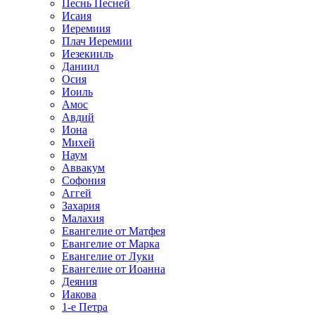
Песнь Песней
Исаия
Иеремиия
Плач Иеремии
Иезекииль
Даниил
Осия
Иоиль
Амос
Авдий
Иона
Михей
Наум
Аввакум
Софония
Аггей
Захария
Малахия
Евангелие от Матфея
Евангелие от Марка
Евангелие от Луки
Евангелие от Иоанна
Деяния
Иакова
1-е Петра