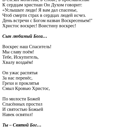
К сердцам христиан Он Духом говорит:
«Услышьте люди! Я вам дал спасенье,
Чтоб смерти страх в сердцах людей исчез.
День встречи с Богом назван Воскресеньем!"
Христос воскрес! Воистину воскрес!
Сын любимый Бога…
Воскрес наш Спаситель!
Мы славу поём!
Тебе, Искупитель,
Хвалу воздаём!
Он ужас распятья
За нас перенёс,
Грехи и проклятья
Смыл Кровью Христос,
По милости Божей
Спасённых простил
И святостью Божьей
Навек освятил!
Ты – Святой Бог…