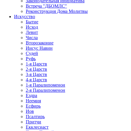
Законодательная инициатива
Встреча "ДБОМЛС"
Реконструкция Дома Молитвы
Искусство
Бытие
Исход
Левит
Числа
Второзаконие
Иисус Навин
Судей
Руфь
1-я Царств
2-я Царств
3-я Царств
4-я Царств
1-я Паралипоменон
2-я Паралипоменон
Ездра
Неемия
Есфирь
Иов
Псалтирь
Притчи
Екклесиаст