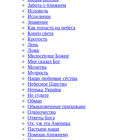
Забота о ближнем
Исповедь
Исцеление
Знамение
Как попасть на небеса
Конец света
Кротость
Лень
Ложь
Милосердие Божие
Мне сказал Бог
Молитва
Мудрость
Наши любимые сёстры
Небесное Царство
Ненька Україна
Не судите
Обман
Обыкновенные прихожане
Одиночество
Ответы Бога
Ох, уж эта Америка
Пастыри наши
Помощь ближнему