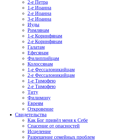
2-е Петра
1-е Иоанна
2-е Иоанна
3-е Иоанна
Иуды
Римлянам
1-е Коринфянам
2-е Коринфянам
Галатам
Ефесянам
Филиппийцам
Колоссянам
1-е Фессалоникийцам
2-е Фессалоникийцам
1-е Тимофею
2-е Тимофею
Титу
Филимону
Евреям
Откровение
Свидетельства
Как Бог привёл меня к Себе
Спасение от опасностей
Исцеление
Разрешение семейных проблем