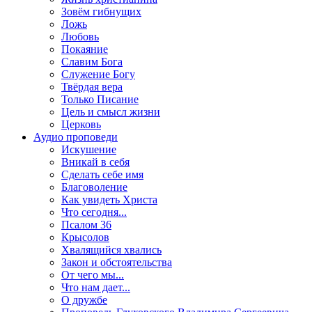
Зовём гибнущих
Ложь
Любовь
Покаяние
Славим Бога
Служение Богу
Твёрдая вера
Только Писание
Цель и смысл жизни
Церковь
Аудио проповеди
Искушение
Вникай в себя
Сделать себе имя
Благоволение
Как увидеть Христа
Что сегодня...
Псалом 36
Крысолов
Хвалящийся хвались
Закон и обстоятельства
От чего мы...
Что нам дает...
О дружбе