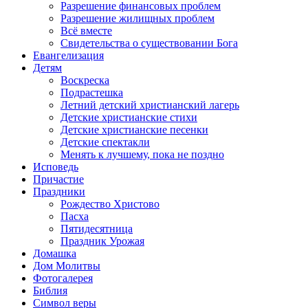
Разрешение финансовых проблем
Разрешение жилищных проблем
Всё вместе
Свидетельства о существовании Бога
Евангелизация
Детям
Воскреска
Подрастешка
Летний детский христианский лагерь
Детские христианские стихи
Детские христианские песенки
Детские спектакли
Менять к лучшему, пока не поздно
Исповедь
Причастие
Праздники
Рождество Христово
Пасха
Пятидесятница
Праздник Урожая
Домашка
Дом Молитвы
Фотогалерея
Библия
Символ веры