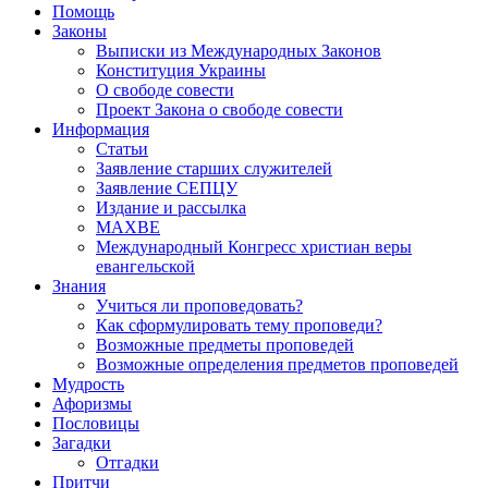
Помощь
Законы
Выписки из Международных Законов
Конституция Украины
О свободе совести
Проект Закона о свободе совести
Информация
Статьи
Заявление старших служителей
Заявление СЕПЦУ
Издание и рассылка
МАХВЕ
Международный Конгресс христиан веры
евангельской
Знания
Учиться ли проповедовать?
Как сформулировать тему проповеди?
Возможные предметы проповедей
Возможные определения предметов проповедей
Мудрость
Афоризмы
Пословицы
Загадки
Отгадки
Притчи