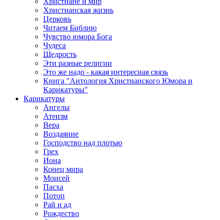
Христиане и мир
Христианская жизнь
Церковь
Читаем Библию
Чувство юмора Бога
Чудеса
Щедрость
Эти разные религии
Это же надо - какая интересная связь
Книга "Антология Христианского Юмора и
Карикатуры"
Карикатуры
Ангелы
Атеизм
Вера
Воздаяние
Господство над плотью
Грех
Иона
Конец мира
Моисей
Пасха
Потоп
Рай и ад
Рождество