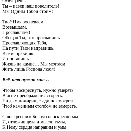
Освящаешь…
Ты – навек наш повелитель!
Мы Одним Тобой стоим!
Твоё Имя воспеваем,
Возвышаем,
Прославляем!
Обещал Ты, что прославишь
Прославляющих Тебя,
На пути Твои направишь,
Всё исправишь
И поставишь
Жизнь на камне… Мы мечтаем
Жить лишь Господа любя!
Всё, что нужно мне…
Чтобы воскреснуть, нужно умереть,
В огне преображения сгореть,
На дым пожарищ сзади не смотреть,
Чтоб каменным столбом не замереть.
С воскресшим Богом совоскресли мы
И, отложив дела и мысли тьмы,
К Нему сердца направим и умы,