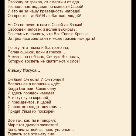
Свободу от грехов, от смерти и от ада
Господь нам подарил по милости Своей!
И это не за нашу праведность награда!
Он просто – добр! И любит нас, людей!
Но Он не лезет к нам с Своей любовью!
Свободен человек и волен выбирать:
Поверить и принять, что Бог Своею Кровью
За грех наш заплатил и может жизнь нам дать!
Не эту, что темна и быстротечна,
Полна ошибок, воин и грехов…
А жизнь на небесах, Святую Вечность,
Которую воспеть не хватит нот и слов!
Я вижу Иисуса…
Он был! Он есть! И Он грядёт!
Вселенная в волненьи ждёт,
Когда Бог явит Свою силу
И здесь порядок наведёт!
А то тут куча королей,
И президентов, и царей
С простого люда тянут жилы…
Приди! Уйми их поскорей!
Всё так, как Ты и говорил:
Мир этот дьявол захватил!
Конфликты, войны, преступленья…
Терпеть всё это нету сил!