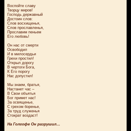
Воспойте славу
Творцу миров!
Господь державный
Достоин слов:
Слов восхищенья,
Слов прославленья,
Прославим пеньем
Его любовь!
Он нас от смерти
Освободил
И в милосердьи
Грехи простил!
Открыл дорогу
В чертоги Бога,
К Его порогу
Нас допустил!
Мы знаем, братья,
Настанет час –
В Свои объятья
Бог примет нас!
За освященье,
С грехом боренье,
За труд служенья
Стократ воздаст!
На Голгофе Он разрушил…