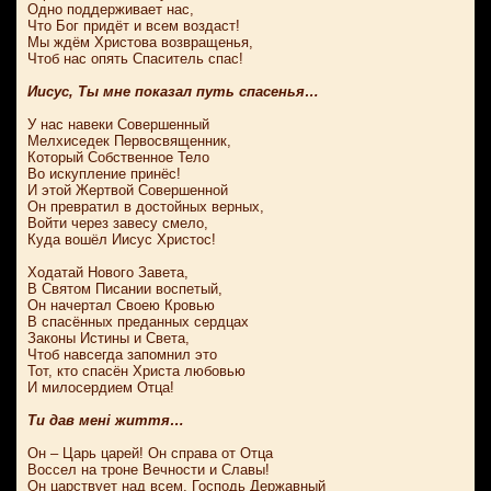
Одно поддерживает нас,
Что Бог придёт и всем воздаст!
Мы ждём Христова возвращенья,
Чтоб нас опять Спаситель спас!
Иисус, Ты мне показал путь спасенья…
У нас навеки Совершенный
Мелхиседек Первосвященник,
Который Собственное Тело
Во искупление принёс!
И этой Жертвой Совершенной
Он превратил в достойных верных,
Войти через завесу смело,
Куда вошёл Иисус Христос!
Ходатай Нового Завета,
В Святом Писании воспетый,
Он начертал Своею Кровью
В спасённых преданных сердцах
Законы Истины и Света,
Чтоб навсегда запомнил это
Тот, кто спасён Христа любовью
И милосердием Отца!
Ти дав мені життя…
Он – Царь царей! Он справа от Отца
Воссел на троне Вечности и Славы!
Он царствует над всем, Господь Державный