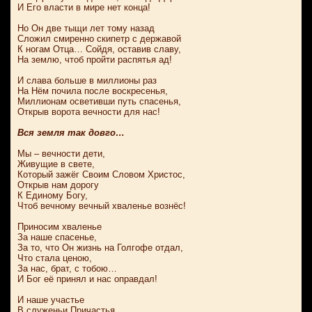
И Его власти в мире нет конца!
Но Он две тыщи лет тому назад
Сложил смиренно скипетр с державой
К ногам Отца… Сойдя, оставив славу,
На землю, чтоб пройти распятья ад!
И слава больше в миллионы раз
На Нём почила после воскресенья,
Миллионам осветивши путь спасенья,
Открыв ворота вечности для нас!
Вся земля так довго…
Мы – вечности дети,
Живущие в свете,
Который зажёг Своим Словом Христос,
Открыв нам дорогу
К Единому Богу,
Чтоб вечному вечный хваленье вознёс!
Приносим хваленье
За наше спасенье,
За то, что Он жизнь на Голгофе отдал,
Что стала ценою,
За нас, брат, с тобою…
И Бог её принял и нас оправдал!
И наше участье
В служеньи Причастья