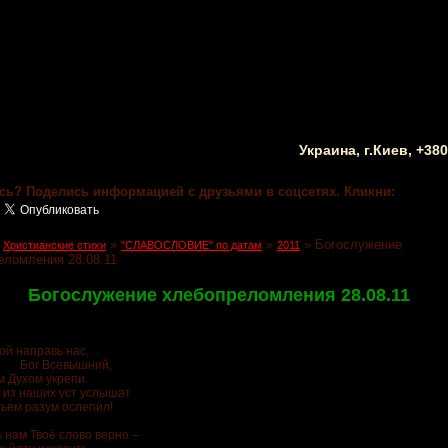
Украина, г.Киев, +38
сь? Поделись информацией с друзьями в соцсетях. Кликни:
»
»
»
»
Богослужение
Христианские стихи
"СЛАВОСЛОВИЕ" по датам
2011
еломления 28.08.11
Богослужение хлебопреломления 28.08.11
ой направь нас,
севышний,
м Духом укрепи.
е из наших уст услышат
рьем разум ослепил!
 нам Твоё слово верно –