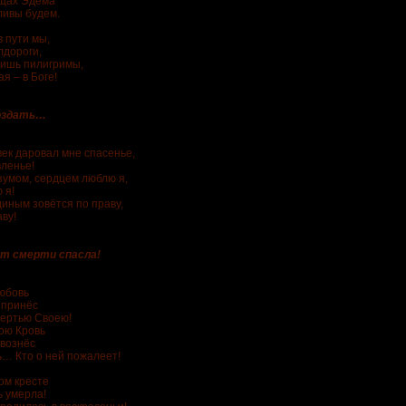
ущах Эдема
ливы будем.
в пути мы,
лдороги,
лишь пилигримы,
я – в Боге!
оздать…
век даровал мне спасенье,
ленье!
азумом, сердцем люблю я,
 я!
диным зовётся по праву,
ву!
рти спасла!
юбовь
 принёс
мертью Своею!
ою Кровь
 вознёс
… Кто о ней пожалеет!
ом кресте
 умерла!