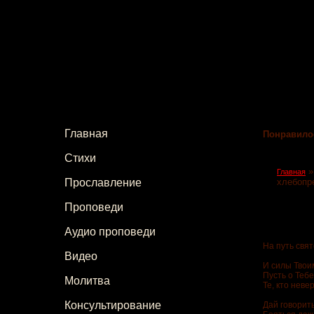
Главная
Понравило
Стихи
Главная
Прославление
хлебопр
Проповеди
Аудио проповеди
На путь свят
Видео
Бог В
И силы Твои
Пусть о Теб
Молитва
Те, кто неве
Консультирование
Дай говорить