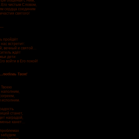
при общеньи с Ним,
 Его чистым Словом,
им сердца соединим
ичастия святого!
ё…
ь пройдёт
 нас встретит:
, вечный и святой…
ситель ждёт
жьи дети
го войти в Его покой!
вь Твоя!
 Твоею
 наполним,
согреем,
 исполним.
 радость
ицей станет,
дет наградой,
еменье канет…
 проблемах
 забудем.