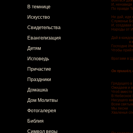
Бояться даже
И, ненавидя 
В темнице
По правде Т
Искусство
Не дай, идя 
Служенье Бо
И, создавая 
Свидетельства
Народы от И
Евангелизация
Дай в каждом
в каждо
Господне Им
Детям
Чтобы прийти
к сла
Исповедь
Вратами в Ц
Причастие
Он пришёл,
Праздники
Грядущего в
Ожидаем и в
Домашка
Чтоб вместе
В Небесное 
Дом Молитвы
Несущего м
Всем святым
Мы песни
Фотогалерея
Хваленья сп
Библия
…гот
Символ веры