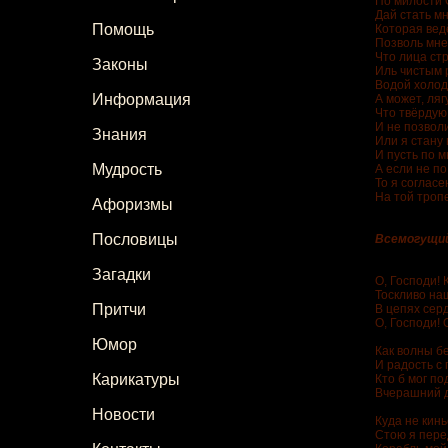
По милости С
Дай стать мн
Помощь
Которая ведё
Позволь мне
Что лица ст
Законы
Иль чистым р
Водой холод
Информация
А может, ляг
Что твёрдую
И не позвол
Знания
Или я стану
И пусть по 
Мудрость
А если не по
То я соглас
На той тропе
Афоризмы
Пословицы
Всемогущий
Загадки
О, Господи! 
Тоскливо на
Притчи
В цепях сер
О, Господи! 
Юмор
Как волны б
И радость с 
Карикатуры
Кто б мог по
Вчерашний д
Новости
Куда не кинь
Стою я пере