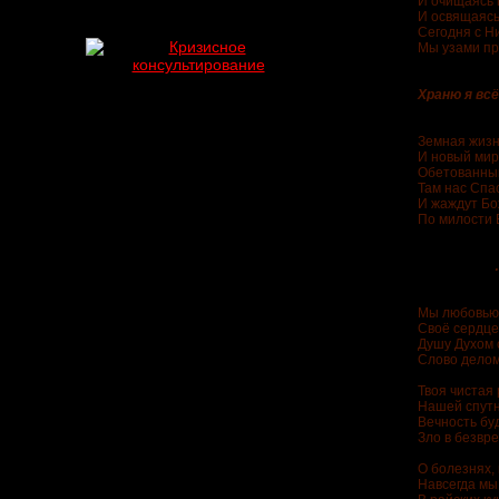
И очищаясь 
И освящаясь
Сегодня с Н
Мы узами пр
Храню я вс
Земная жизн
И новый мир
Обетованный
Там нас Спа
И жаждут Бо
По милости Е
…любо
Мы любовью
Своё сердце
Душу Духом 
Слово делом
Твоя чистая
Нашей спутн
Вечность бу
Зло в безвр
О болезнях,
Навсегда мы