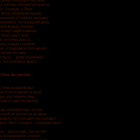
воей, Господь и Бог мой,
е частью той святой дороги,
т, Господь, к Тебе:
 веять лёгким ветерком,
ранников уставших охладит;
учейком, что в жаркий день
ной жажду утоляет;
у в мостовую камнем,
 опору даст ноге
ит путнику упасть…
 верстовым столбом
мне оставшийся путь мерят…
 силам это мне,
ен быть… даже пылинкой
, что в небеса ведёт!..
 Бог, мы молим…
К Тебе взываем мы!
ши голоса звучат в ночи…
дца, растеряны умы…
Ответь нам! Не молчи!
еды чередой идут на нас
пеной их уносится во мрак.
думать, что сегодня нас предаст
руг! Увы! Сегодня – злейший враг!
ся – как не яма, так петля!
д бесконечною стеной…