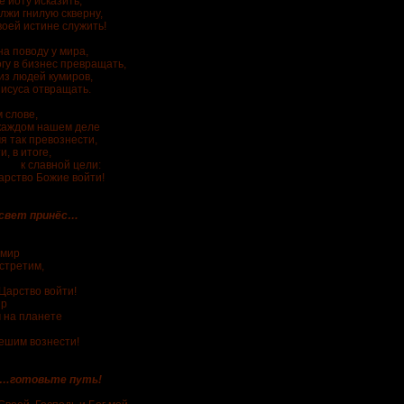
 йоту исказить,
лжи гнилую скверну,
воей истине служить!
на поводу у мира,
гу в бизнес превращать,
из людей кумиров,
исуса отвращать.
 слове,
м нашем деле
я так превознести,
, в итоге,
вной цели:
арство Божие войти!
 свет принёс…
 мир
стретим,
Царство войти!
ир
 на планете
ешим вознести!
овьте путь!