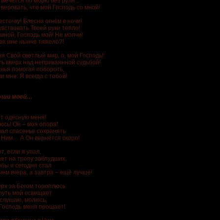
 мечется по морю без руля…
ь веровать, что мой Господь со мной!
сточку! Блесни огнём в ночи!
вствовать Твоей руки тепло!
мной, Господь мой! Не молчи!
как мне нынче тяжело?!
я Свой светлый мир, о, мой Господь!
ть вверх над неприкаянной судьбой!
енья помогая побороть,
и мне: Я всегда с тобой!
души моей…
ит одесную меня!
юсь! Он – моя опора!
вал спасенье сохранять
с Ним… А Он вернётся скоро!
, если я упал,
ет на тропу заблудших,
обы я сегодня стал
чем вчера, а завтра – ещё лучше!
ерх за Богом тороплюсь
путь мой освещает.
 слушаю, молюсь,
Господь меня прощает!