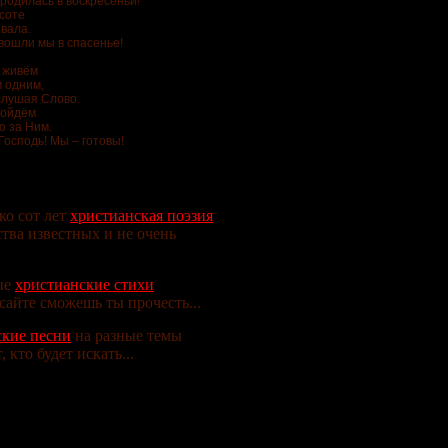
родилась в воскресеньи!
ысоте
звала.
 вошли мы в спасенье!
 живём
м одним,
 слушая Слово.
войдём
о за Ним.
Господь! Мы – готовы!
ко сот лет
христианская поэзия
тва известных и не очень
ые
христианские стихи
сайте сможешь ты прочесть...
кие песни
на разные темы
, кто будет искать...