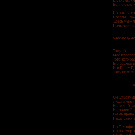
В райских к
Вечно счаст
Но пока что 
Позади – по
Здесь мы – 
Цель конечна
Чем могу в
Тому, Кто на
Моё прослав
Того, кого р
Его восхвалю
Кто Богом Е
Тому пою сла
…от сме
Он Отцову л
Людям мира
И явил её с
И пролив Св
Он на древо
Нашу смерть
На Голгофск
Наша смерть