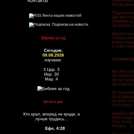
Контакты
Корабль мой
Ну, как здес
Подай мне ве
Лента наших новостей
Дай мне почу
Поговори со 
Подписка на новости
Ты видишь, 
Вдохни в мен
Библия за год
Позволь взя
И грех сомн
С небес скаж
Сегодня,
09.08.2026
Из глубин 
изучаем:
3 Цар. 3
Вот, Бог сто
Иер. 30
Не поколебл
Мар. 4
Он нас приз
До встречи 
Он поднимает
Он возвраща
Он хочет, чт
Цитата дня
Чуть лучше, 
Вперёд и вв
Кто крал, вперед не кради, а
И Его слава 
лучше трудись...
Пою, читаю,
И каюсь… А 
Ефс. 4:28