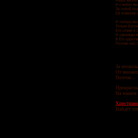
Наша жизнь 
И к небес в
За собой по
Ей поверив,
И теперь мы
Только Бого
Его славя и
И однажды 
В Его царств
Позови нас, 
За несколь
От множес
Поэтов...
Прекрасн
На нашем 
Христианс
Найдёт тот