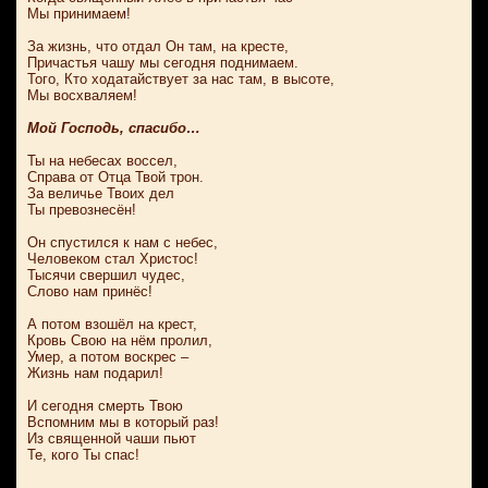
Мы принимаем!
За жизнь, что отдал Он там, на кресте,
Причастья чашу мы сегодня поднимаем.
Того, Кто ходатайствует за нас там, в высоте,
Мы восхваляем!
Мой Господь, спасибо…
Ты на небесах воссел,
Справа от Отца Твой трон.
За величье Твоих дел
Ты превознесён!
Он спустился к нам с небес,
Человеком стал Христос!
Тысячи свершил чудес,
Слово нам принёс!
А потом взошёл на крест,
Кровь Свою на нём пролил,
Умер, а потом воскрес –
Жизнь нам подарил!
И сегодня смерть Твою
Вспомним мы в который раз!
Из священной чаши пьют
Те, кого Ты спас!