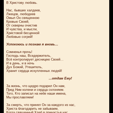
В Христову любовь.
Нас, бывших халдеев,
Лжецов, любодеев
Омыл Он священною
Кровью Своей,
От скверны очистив
И чувства, и мысли,
Христовой бесценной
Любовью согрей!
Успокоюсь и познаю я вновь…
Сомненья прочь!
Господь наш, Вседержитель,
Всё контролирует десницею Своей…
И в день, и в ночь
Дух Божий, Утешитель,
Хранит сердца искупленных людей!
…отдам Ему!
За жизнь, что щедро подарил Он нам,
Пред Ним колени и сердца склоняем.
Того, Кто записал на небе наши имена,
Мы прославляем!
За смерть, что принял Он за каждого из нас,
Христа благодарить не забываем,
Когда священный Хлеб в причастья час