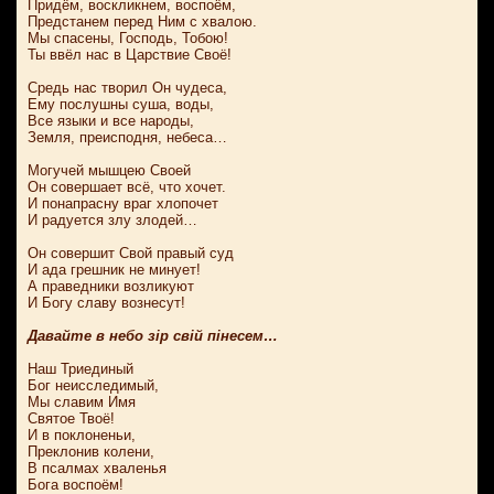
Придём, воскликнем, воспоём,
Предстанем перед Ним с хвалою.
Мы спасены, Господь, Тобою!
Ты ввёл нас в Царствие Своё!
Средь нас творил Он чудеса,
Ему послушны суша, воды,
Все языки и все народы,
Земля, преисподня, небеса…
Могучей мышцею Своей
Он совершает всё, что хочет.
И понапрасну враг хлопочет
И радуется злу злодей…
Он совершит Свой правый суд
И ада грешник не минует!
А праведники возликуют
И Богу славу вознесут!
Давайте в небо зір свій пінесем…
Наш Триединый
Бог неисследимый,
Мы славим Имя
Святое Твоё!
И в поклоненьи,
Преклонив колени,
В псалмах хваленья
Бога воспоём!