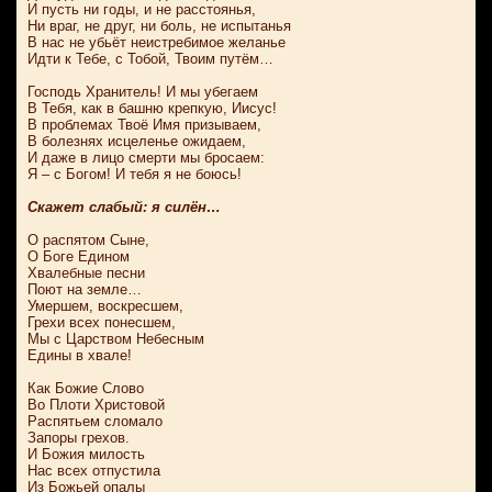
И пусть ни годы, и не расстоянья,
Ни враг, не друг, ни боль, не испытанья
В нас не убьёт неистребимое желанье
Идти к Тебе, с Тобой, Твоим путём…
Господь Хранитель! И мы убегаем
В Тебя, как в башню крепкую, Иисус!
В проблемах Твоё Имя призываем,
В болезнях исцеленье ожидаем,
И даже в лицо смерти мы бросаем:
Я – с Богом! И тебя я не боюсь!
Скажет слабый: я силён…
О распятом Сыне,
О Боге Едином
Хвалебные песни
Поют на земле…
Умершем, воскресшем,
Грехи всех понесшем,
Мы с Царством Небесным
Едины в хвале!
Как Божие Слово
Во Плоти Христовой
Распятьем сломало
Запоры грехов.
И Божия милость
Нас всех отпустила
Из Божьей опалы