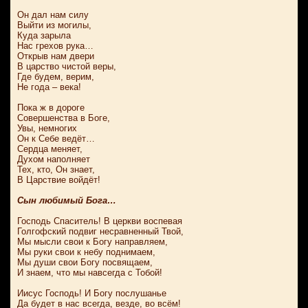
Он дал нам силу
Выйти из могилы,
Куда зарыла
Нас грехов рука…
Открыв нам двери
В царство чистой веры,
Где будем, верим,
Не года – века!
Пока ж в дороге
Совершенства в Боге,
Увы, немногих
Он к Себе ведёт…
Сердца меняет,
Духом наполняет
Тех, кто, Он знает,
В Царствие войдёт!
Сын любимый Бога…
Господь Спаситель! В церкви воспевая
Голгофский подвиг несравненный Твой,
Мы мысли свои к Богу направляем,
Мы руки свои к небу поднимаем,
Мы души свои Богу посвящаем,
И знаем, что мы навсегда с Тобой!
Иисус Господь! И Богу послушанье
Да будет в нас всегда, везде, во всём!