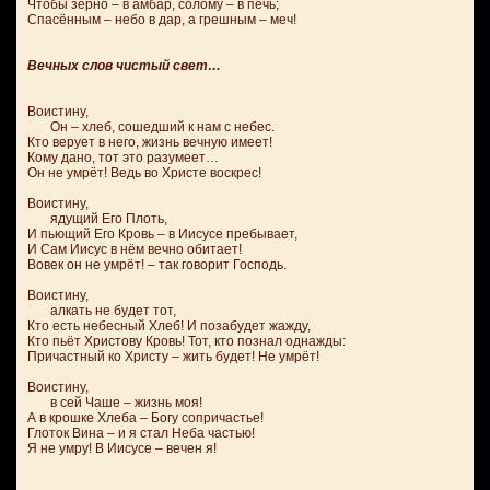
Чтобы зерно – в амбар, солому – в печь;
Спасённым – небо в дар, а грешным – меч!
Вечных слов чистый свет…
Воистину,
Он – хлеб, сошедший к нам с небес.
Кто верует в него, жизнь вечную имеет!
Кому дано, тот это разумеет…
Он не умрёт! Ведь во Христе воскрес!
Воистину,
ядущий Его Плоть,
И пьющий Его Кровь – в Иисусе пребывает,
И Сам Иисус в нём вечно обитает!
Вовек он не умрёт! – так говорит Господь.
Воистину,
алкать не будет тот,
Кто есть небесный Хлеб! И позабудет жажду,
Кто пьёт Христову Кровь! Тот, кто познал однажды:
Причастный ко Христу – жить будет! Не умрёт!
Воистину,
в сей Чаше – жизнь моя!
А в крошке Хлеба – Богу сопричастье!
Глоток Вина – и я стал Неба частью!
Я не умру! В Иисусе – вечен я!