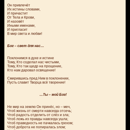
Он привлечёт
Их истины словами,
И причастит
От Тела и Крови,
И назовёт
Иными именами,
И пригласит
В мир света и любви!
Бог – свет для нас…
Поклонимся в духе и истине
Тому, Кто соделал нас чистыми,
Тому, Кто так щедр на прощение,
Кто нам даровал освящение!
Смирившись пред Ним в поклонении,
Пусть славит Творца всё творение!
…Ты – мой Бог!
Не мир на землю Он принёс, но – меч,
Чтоб жизнь от смерти навсегда отсечь;
Чтоб радость отделить от слёз и зла;
Чтоб ложь из правды навсегда ушла;
Чтоб праведность не пачкалась грехом;
Чтоб доброта не попиралась злом;