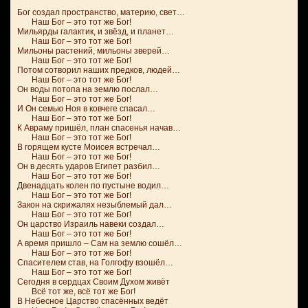
Бог создал пространство, материю, свет…
Наш Бог – это тот же Бог!
Мильярды галактик, и звёзд, и планет…
Наш Бог – это тот же Бог!
Мильоны растений, мильоны зверей…
Наш Бог – это тот же Бог!
Потом сотворил наших предков, людей…
Наш Бог – это тот же Бог!
Он воды потопа на землю послал…
Наш Бог – это тот же Бог!
И Он семью Ноя в ковчеге спасал…
Наш Бог – это тот же Бог!
К Авраму пришёл, план спасенья начав…
Наш Бог – это тот же Бог!
В горящем кусте Моисея встречал…
Наш Бог – это тот же Бог!
Он в десять ударов Египет разбил…
Наш Бог – это тот же Бог!
Двенадцать колен по пустыне водил…
Наш Бог – это тот же Бог!
Закон на скрижалях незыблемый дал…
Наш Бог – это тот же Бог!
Он царство Израиль навеки создал…
Наш Бог – это тот же Бог!
А время пришло – Сам на землю сошёл…
Наш Бог – это тот же Бог!
Спасителем став, на Голгофу взошёл…
Наш Бог – это тот же Бог!
Сегодня в сердцах Своим Духом живёт
Всё тот же, всё тот же Бог!
В Небесное Царство спасённых ведёт