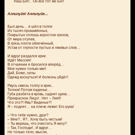
Наш Бог!.. Он всё тот же Бог!
Аллилуйя! Аллилуйя…
Был день… я шёл в толпе
Из тысяч прокажённых,
Покрытых сплошь коростою грехов,
От мира отупев,
В грязь плоти облечённый,
Устав от глупости пустых и лживых слов…
И вдруг раздался крик:
Идёт Мессия!
В отчаянии я бросился вперёд…
Мне нужен только миг!
Дай, Боже, силы
Одежд коснуться! И болезнь уйдёт!
Рвусь сквозь толпу и крик...
Толчок! Потом паденье…
Губа разбита в кровь, саднит щека…
Прекрасное Лицо!.. Нет – Лик!!!
Что это?! Явь? Виденье?!
Я – поднят… на плече лежит Его рука!
– Что тебе нужно, друг?
– Мне?.. Я?.. Хочу быть чистым!
– Ты веришь, что очистить Я могу?
– Так, Господи!.. И вдруг…
Не только тело, мысли,