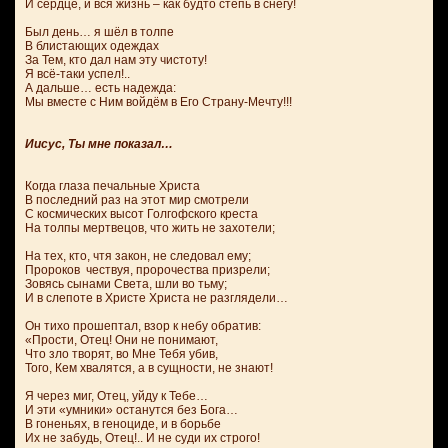
И сердце, и вся жизнь – как будто степь в снегу!
Был день… я шёл в толпе
В блистающих одеждах
За Тем, кто дал нам эту чистоту!
Я всё-таки успел!..
А дальше… есть надежда:
Мы вместе с Ним войдём в Его Страну-Мечту!!!
Иисус, Ты мне показал…
Когда глаза печальные Христа
В последний раз на этот мир смотрели
С космических высот Голгофского креста
На толпы мертвецов, что жить не захотели;
На тех, кто, чтя закон, не следовал ему;
Пророков чествуя, пророчества призрели;
Зовясь сынами Света, шли во тьму;
И в слепоте в Христе Христа не разглядели…
Он тихо прошептал, взор к небу обратив:
«Прости, Отец! Они не понимают,
Что зло творят, во Мне Тебя убив,
Того, Кем хвалятся, а в сущности, не знают!
Я через миг, Отец, уйду к Тебе…
И эти «умники» останутся без Бога…
В гоненьях, в геноциде, и в борьбе
Их не забудь, Отец!.. И не суди их строго!