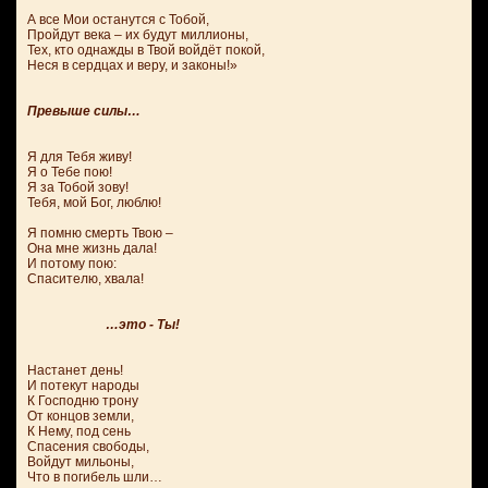
А все Мои останутся с Тобой,
Пройдут века – их будут миллионы,
Тех, кто однажды в Твой войдёт покой,
Неся в сердцах и веру, и законы!»
Превыше силы…
Я для Тебя живу!
Я о Тебе пою!
Я за Тобой зову!
Тебя, мой Бог, люблю!
Я помню смерть Твою –
Она мне жизнь дала!
И потому пою:
Спасителю, хвала!
…это - Ты!
Настанет день!
И потекут народы
К Господню трону
От концов земли,
К Нему, под сень
Спасения свободы,
Войдут мильоны,
Что в погибель шли…