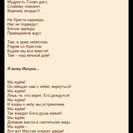
Мудрость Слово даст,
Слабому поможет,
Верному воздаст!
На Христа надежды
Нас не подведут:
Белые одежды
Праведников ждут.
Там, в краю небесном,
Рядом со Христом,
Будем мы все вместе!
Там – наш вечный дом!
Я вижу Иисуса…
Мы ждём!
Он обещал нам с небес вернуться!
Мы ждём!
Лишь те, кто верят, Его дождутся!
Мы ждём!
И взоры к небу мы устремляем.
Мы ждём!
Так жаждет Бога душа живая!
Мы ждём,
Добавив масла в светильник веры.
Мы ждём –
Вот-вот Мессия откроет двери!