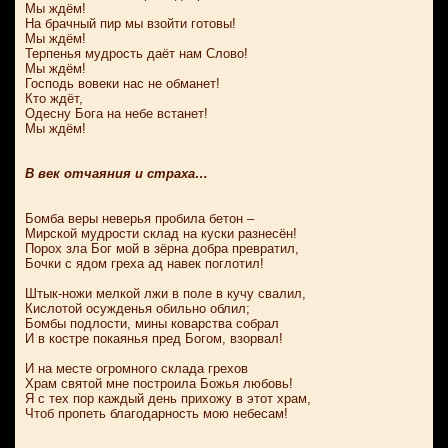
Мы ждём!
На брачный пир мы взойти готовы!
Мы ждём!
Терпенья мудрость даёт нам Слово!
Мы ждём!
Господь вовеки нас не обманет!
Кто ждёт,
Одесну Бога на небе встанет!
Мы ждём!
В век отчаяния и страха…
Бомба веры неверья пробила бетон –
Мирской мудрости склад на куски разнесён!
Порох зла Бог мой в зёрна добра превратил,
Бочки с ядом греха ад навек поглотил!
Штык-ножи мелкой лжи в поле в кучу свалил,
Кислотой осужденья обильно облил;
Бомбы подлости, мины коварства собрал
И в костре покаянья пред Богом, взорвал!
И на месте огромного склада грехов
Храм святой мне построила Божья любовь!
Я с тех пор каждый день прихожу в этот храм,
Чтоб пропеть благодарность мою небесам!