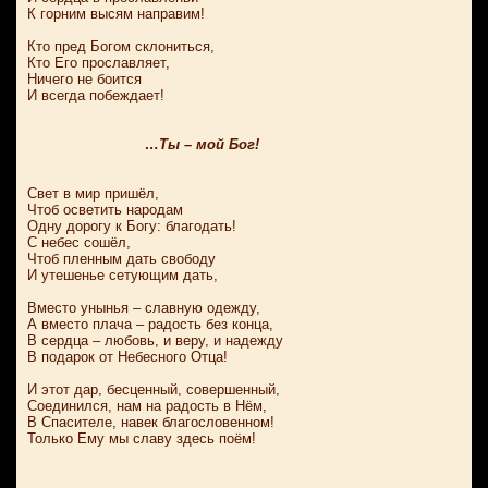
К горним высям направим!
Кто пред Богом склониться,
Кто Его прославляет,
Ничего не боится
И всегда побеждает!
…Ты – мой Бог!
Свет в мир пришёл,
Чтоб осветить народам
Одну дорогу к Богу: благодать!
С небес сошёл,
Чтоб пленным дать свободу
И утешенье сетующим дать,
Вместо унынья – славную одежду,
А вместо плача – радость без конца,
В сердца – любовь, и веру, и надежду
В подарок от Небесного Отца!
И этот дар, бесценный, совершенный,
Соединился, нам на радость в Нём,
В Спасителе, навек благословенном!
Только Ему мы славу здесь поём!