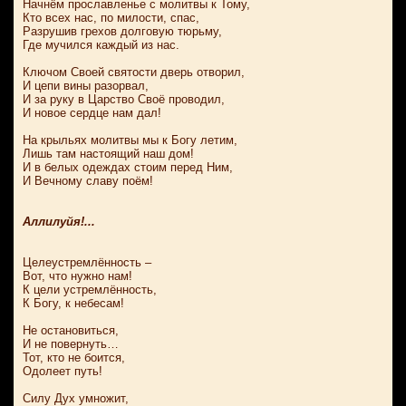
Начнём прославленье с молитвы к Тому,
Кто всех нас, по милости, спас,
Разрушив грехов долговую тюрьму,
Где мучился каждый из нас.
Ключом Своей святости дверь отворил,
И цепи вины разорвал,
И за руку в Царство Своё проводил,
И новое сердце нам дал!
На крыльях молитвы мы к Богу летим,
Лишь там настоящий наш дом!
И в белых одеждах стоим перед Ним,
И Вечному славу поём!
Аллилуйя!...
Целеустремлённость –
Вот, что нужно нам!
К цели устремлённость,
К Богу, к небесам!
Не остановиться,
И не повернуть…
Тот, кто не боится,
Одолеет путь!
Силу Дух умножит,