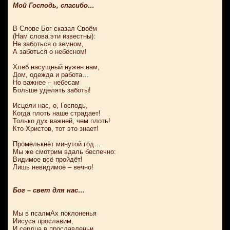
Мой Господь, спасибо…
В Слове Бог сказал Своём
(Нам слова эти известны):
Не заботься о земном,
А заботься о небесном!
Хлеб насущный нужен нам,
Дом, одежда и работа…
Но важнее – небесам
Больше уделять заботы!
Исцели нас, о, Господь,
Когда плоть наше страдает!
Только дух важней, чем плоть!
Кто Христов, тот это знает!
Промелькнёт минутой год…
Мы же смотрим вдаль беспечно:
Видимое всё пройдёт!
Лишь невидимое – вечно!
Бог – свет для нас…
Мы в псалмАх поклоненья
Иисуса прославим,
И сердца в прославленьи