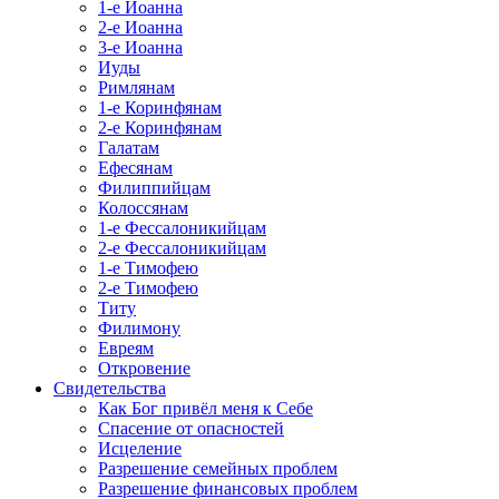
1-е Иоанна
2-е Иоанна
3-е Иоанна
Иуды
Римлянам
1-е Коринфянам
2-е Коринфянам
Галатам
Ефесянам
Филиппийцам
Колоссянам
1-е Фессалоникийцам
2-е Фессалоникийцам
1-е Тимофею
2-е Тимофею
Титу
Филимону
Евреям
Откровение
Свидетельства
Как Бог привёл меня к Себе
Спасение от опасностей
Исцеление
Разрешение семейных проблем
Разрешение финансовых проблем