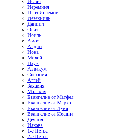
Исаия
Иеремиия
Плач Иеремии
Иезекииль
Даниил
Осия
Иоиль
Амос
Авдий
Иона
Михей
Наум
Аввакум
Софония
Аггей
Захария
Малахия
Евангелие от Матфея
Евангелие от Марка
Евангелие от Луки
Евангелие от Иоанна
Деяния
Иакова
1-е Петра
2-е Петра