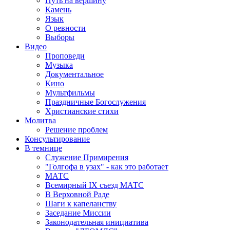
Путь на вершину
Камень
Язык
О ревности
Выборы
Видео
Проповеди
Музыка
Документальное
Кино
Мультфильмы
Праздничные Богослужения
Христианские стихи
Молитва
Решение проблем
Консультирование
В темнице
Служение Примирения
"Голгофа в узах" - как это работает
МАТС
Всемирный IX съезд МАТС
В Верховной Раде
Шаги к капеланству
Заседание Миссии
Законодательная инициатива