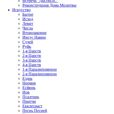
Встреча "ДБОМЛС"
Реконструкция Дома Молитвы
Искусство
Бытие
Исход
Левит
Числа
Второзаконие
Иисус Навин
Судей
Руфь
1-я Царств
2-я Царств
3-я Царств
4-я Царств
1-я Паралипоменон
2-я Паралипоменон
Ездра
Неемия
Есфирь
Иов
Псалтирь
Притчи
Екклесиаст
Песнь Песней