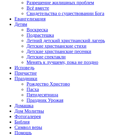
Разрешение жилищных проблем
Всё вместе
Свидетельства о существовании Бога
Евангелизация
Детям
Воскреска
Подрастешка
Летний детский христианский лагерь
Детские христианские стихи
Детские христианские песенки
Детские спектакли
Менять к лучшему, пока не поздно
Исповедь
Причастие
Праздники
Рождество Христово
Пасха
Пятидесятница
Праздник Урожая
Домашка
Дом Молитвы
Фотогалерея
Библия
Символ веры
Помощь