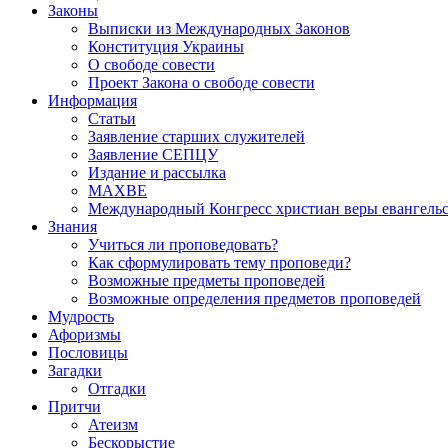
Законы
Выписки из Международных Законов
Конституция Украины
О свободе совести
Проект Закона о свободе совести
Информация
Статьи
Заявление старших служителей
Заявление СЕПЦУ
Издание и рассылка
МАХВЕ
Международный Конгресс христиан веры евангель
Знания
Учиться ли проповедовать?
Как сформулировать тему проповеди?
Возможные предметы проповедей
Возможные определения предметов проповедей
Мудрость
Афоризмы
Пословицы
Загадки
Отгадки
Притчи
Атеизм
Бескорыстие