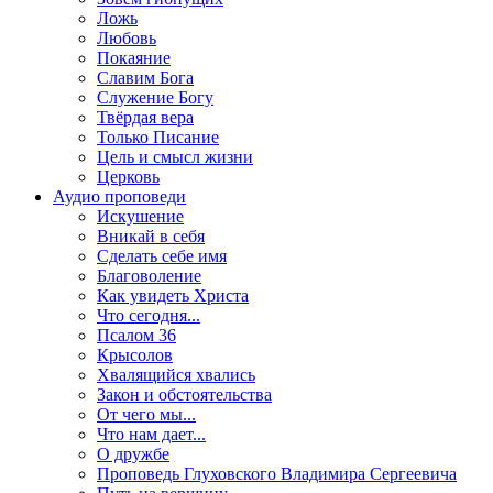
Ложь
Любовь
Покаяние
Славим Бога
Служение Богу
Твёрдая вера
Только Писание
Цель и смысл жизни
Церковь
Аудио проповеди
Искушение
Вникай в себя
Сделать себе имя
Благоволение
Как увидеть Христа
Что сегодня...
Псалом 36
Крысолов
Хвалящийся хвались
Закон и обстоятельства
От чего мы...
Что нам дает...
О дружбе
Проповедь Глуховского Владимира Сергеевича