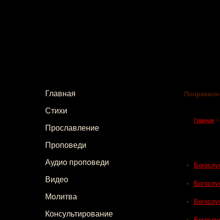
Главная
Понравило
Стихи
Главная
Прославление
Проповеди
Аудио проповеди
Богослу
Видео
Богослу
Молитва
Богослу
Консультирование
Богослу