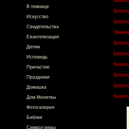
В темнице
Богослу
Искусство
Богослу
Свидетельства
Праздни
Евангелизация
Богослу
Детям
Богослу
Исповедь
Богослу
Причастие
Богослу
Праздники
Богослу
Домашка
Богослу
Дом Молитвы
Фотогалерея
Библия
Символ веры