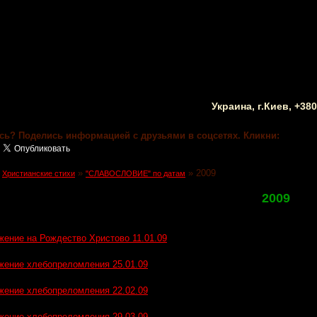
Украина, г.Киев, +38
сь? Поделись информацией с друзьями в соцсетях. Кликни:
»
»
»
2009
Христианские стихи
"СЛАВОСЛОВИЕ" по датам
2009
жение на Рождество Христово 11.01.09
жение хлебопреломления 25.01.09
жение хлебопреломления 22.02.09
жение хлебопреломления 29.03.09