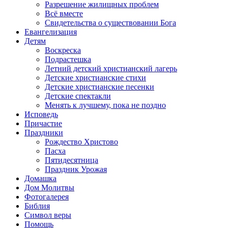
Разрешение жилищных проблем
Всё вместе
Свидетельства о существовании Бога
Евангелизация
Детям
Воскреска
Подрастешка
Летний детский христианский лагерь
Детские христианские стихи
Детские христианские песенки
Детские спектакли
Менять к лучшему, пока не поздно
Исповедь
Причастие
Праздники
Рождество Христово
Пасха
Пятидесятница
Праздник Урожая
Домашка
Дом Молитвы
Фотогалерея
Библия
Символ веры
Помощь