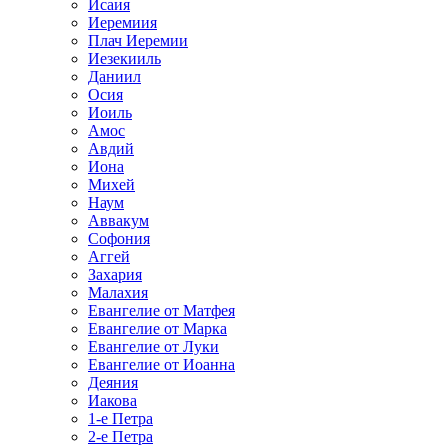
Исаия
Иеремиия
Плач Иеремии
Иезекииль
Даниил
Осия
Иоиль
Амос
Авдий
Иона
Михей
Наум
Аввакум
Софония
Аггей
Захария
Малахия
Евангелие от Матфея
Евангелие от Марка
Евангелие от Луки
Евангелие от Иоанна
Деяния
Иакова
1-е Петра
2-е Петра