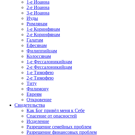
1-е Иоанна
2-е Иоанна
3-е Иоанна
Иуды
Римлянам
1-е Коринфянам
2-е Коринфянам
Галатам
Ефесянам
Филиппийцам
Колоссянам
1-е Фессалоникийцам
2-е Фессалоникийцам
1-е Тимофею
2-е Тимофею
Титу
Филимону
Евреям
Откровение
Свидетельства
Как Бог привёл меня к Себе
Спасение от опасностей
Исцеление
Разрешение семейных проблем
Разрешение финансовых проблем