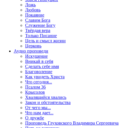
Ложь
Любовь
Покаяние
Славим Бога
Служение Богу
Твёрдая вера
Только Писание
Цель и смысл жизни
Церковь
Аудио проповеди
Искушение
Вникай в себя
Сделать себе имя
Благоволение
Как увидеть Христа
Что сегодня...
Псалом 36
Крысолов
Хвалящийся хвались
Закон и обстоятельства
От чего мы...
Что нам дает...
О дружбе
Проповедь Глуховского Владимира Сергеевича