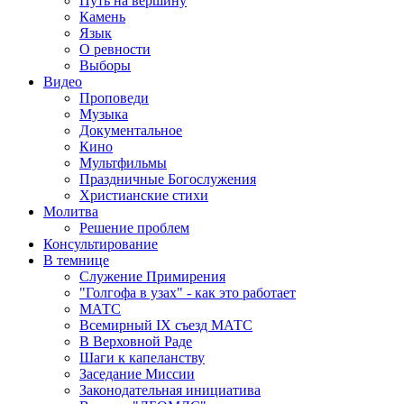
Путь на вершину
Камень
Язык
О ревности
Выборы
Видео
Проповеди
Музыка
Документальное
Кино
Мультфильмы
Праздничные Богослужения
Христианские стихи
Молитва
Решение проблем
Консультирование
В темнице
Служение Примирения
"Голгофа в узах" - как это работает
МАТС
Всемирный IX съезд МАТС
В Верховной Раде
Шаги к капеланству
Заседание Миссии
Законодательная инициатива