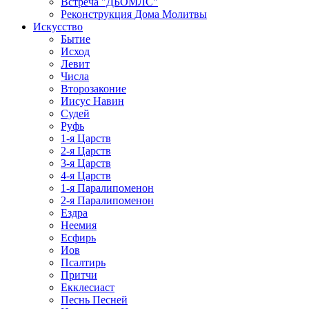
Встреча "ДБОМЛС"
Реконструкция Дома Молитвы
Искусство
Бытие
Исход
Левит
Числа
Второзаконие
Иисус Навин
Судей
Руфь
1-я Царств
2-я Царств
3-я Царств
4-я Царств
1-я Паралипоменон
2-я Паралипоменон
Ездра
Неемия
Есфирь
Иов
Псалтирь
Притчи
Екклесиаст
Песнь Песней