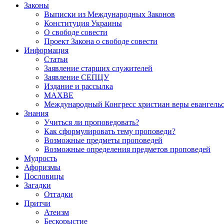
Законы
Выписки из Международных Законов
Конституция Украины
О свободе совести
Проект Закона о свободе совести
Информация
Статьи
Заявление старших служителей
Заявление СЕПЦУ
Издание и рассылка
МАХВЕ
Международный Конгресс христиан веры евангель
Знания
Учиться ли проповедовать?
Как сформулировать тему проповеди?
Возможные предметы проповедей
Возможные определения предметов проповедей
Мудрость
Афоризмы
Пословицы
Загадки
Отгадки
Притчи
Атеизм
Бескорыстие